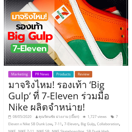
แห่ง
ประเทศไทย,
ThaiSMEsCenter,
รวม
ธุรกิจ
Marketing
PR News
Products
Review
มาจริงไหม! รองเท้า ‘Big
เอ
Gulp’ ที่ 7-Eleven ร่วมมือ
ส
Nike ผลิตจำหน่าย!
เอ็
08/05/2020
คุณรัตนชัย ม่วงงาม (เปี๊ยก)
1,727 views
7
,
,
,
,
,
Eleven x Nike SB Dunk Low
7-11
7-Eleven
Big Gulp
Collaboration
,
,
,
,
,
NIKE
NIKE 7-11
NIKE SB
NIKE Skateboarding
SB Dunk High