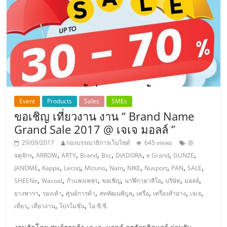
ศูนย์
รวม
แฟ
รน
Event
Products
Sales
SMEs
ขอเชิญ เที่ยวงาน งาน “ Brand Name
ไชส์
Grand Sale 2017 @ เจเจ มอลล์ ”
29/09/2017
กองบรรณาธิการเว็บไซต์
645 views
@
พร้อม
,
,
,
,
,
,
,
,
จตุจักร
ARROW
ARTY
Brand
Bsc
DIADORA
e Grand
GUNZE
,
,
,
,
,
,
,
,
,
JANOME
Kappa
Lecoq
Mizuno
Nam
NIKE
Nusport
PAN
SALE
ทำเล
,
,
,
,
,
,
,
SHEENe
Wacoal
กำแพงเพชร
ขอเชิญ
นาฬิกาคาสิโอ
บริษัท
มอลล์
,
,
,
,
,
,
,
ยางพารา
รองเท้า
ศูนย์การค้า
สหพัฒนพิบูล
เครือ
เครื่องสำอาง
เจเจ
สำหรับ
,
,
,
เที่ยว
เที่ยวงาน
โปรโมชั่น
ไอ.ซี.ซี.