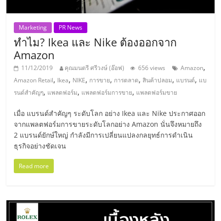
แฟ
รน
Marketing
PR News
ทำไม? Ikea และ Nike ต้องออกจาก
ไชส์,
Amazon
,
11/12/2019
คุณมนตรี ศรีวงษ์ (อ๊อฟ)
656 views
Amazon
รวม
,
,
,
,
,
,
,
Amazon Retail
Ikea
NIKE
การขาย
การตลาด
สินค้าปลอม
แบรนด์
แบ
,
,
,
รนด์สำคัญๆ
แพลตฟอร์ม
แพลตฟอร์มการขาย
แพลตฟอร์มขาย
แฟ
เมื่อ แบรนด์สำคัญๆ ระดับโลก อย่าง Ikea และ Nike ประกาศออก
จากแพลตฟอร์มการขายระดับโลกอย่าง Amazon นั่นจึงหมายถึง
รน
2 แบรนด์ยักษ์ใหญ่ กำลังมีการเปลี่ยนแปลงกลยุทธ์การดำเนิน
ธุรกิจอย่างชัดเจน
ไชส์
Read more
ขาย