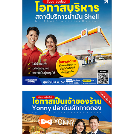
รน
ไชส์,
ศูนย์
รวม
แฟ
รน
ไชส์
พร้อม
ทำเล
สำหรับ
เปิด
ร้าน
ปรึกษา
ฟรี,
บริการ
พัฒนา
ระบบ
แฟ