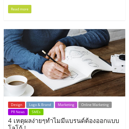
ลงทุน
Read more
น้อย
คืน
ทุน
ไว,
ที่
ปรึกษา
Design
Logo & Brand
Marketing
Online Marketing
PR News
SMEs
4 เหตุผลง่ายๆทำไมมีแบรนด์ต้องออกแบบ
การ
โลโก้ !