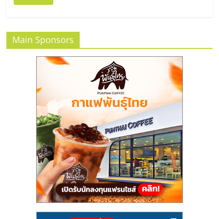
รน
ไชส์
ขาย
Main Sponsors
หน้า
บ้าน
ลงทุน
น้อย
คืน
ทุน
ไว,
ที่
ปรึกษา
การ
ลงทุน
และ
ขยาย
สา
ขา
แฟ