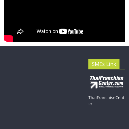
SMEs Link
ThaiFranchiseCent
er