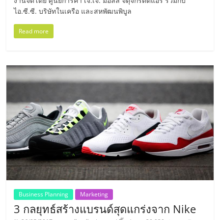
งานจัดโดย ศูนย์การค้า เจ.เจ. มอลล์ จตุจักรติดแอร์ ร่วมกับ
เปิด
ไอ.ซี.ซี. บริษัทในเครือ และสหพัฒนพิบูล
ร้าน
Read more
ปรึกษา
ฟรี,
บริการ
พัฒนา
ระบบ
แฟ
Business Planning
Marketing
3 กลยุทธ์สร้างแบรนด์สุดแกร่งจาก Nike