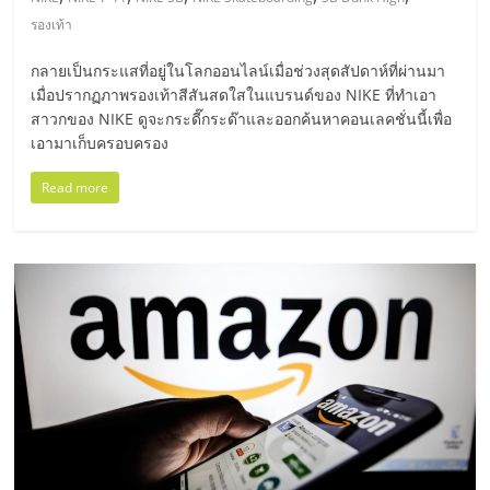
มอี
รองเท้า
ไทย,
กลายเป็นกระแสที่อยู่ในโลกออนไลน์เมื่อช่วงสุดสัปดาห์ที่ผ่านมา
เมื่อปรากฏภาพรองเท้าสีสันสดใสในแบรนด์ของ NIKE ที่ทำเอา
SMEs,
สาวกของ NIKE ดูจะกระดี๊กระด๊าและออกค้นหาคอนเลคชั่นนี้เพื่อ
เอามาเก็บครอบครอง
แฟ
Read more
รน
ไชส์,
ที่
ปรึกษา