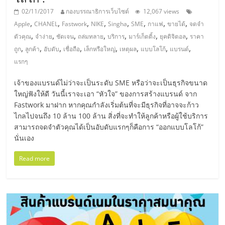
ลงทุน
02/11/2017
กองบรรณาธิการเว็บไซต์
12,067 views
,
,
,
,
,
,
,
,
Apple
CHANEL
Fastwork
NIKE
Singha
SME
กาแฟ
ขายได้
จดจำ
,
,
,
,
,
,
,
ตัวคุณ
จำง่าย
ชัดเจน
ถล่มทลาย
บริการ
มาร์เก็ตติ้ง
ยุคดิจิตอล
ราคา
และ
,
,
,
,
,
,
,
,
ถูก
ลูกค้า
อับดับ
เชื่อถือ
เล็กหรือใหญ่
เหตุผล
แบบโลโก้
แบรนด์
แรกๆ
ขยาย
เจ้าของแบรนด์ไม่ว่าจะเป็นระดับ SME หรือว่าจะเป็นธุรกิจขนาด
สา
ใหญ่ฟังให้ดี วันนี้เราจะเอา “หัวใจ” ของการสร้างแบรนด์ จาก
Fastwork มาฝาก หากคุณกำลังเริ่มต้นที่จะมีธุรกิจที่อาจจะก้าว
ไกลไปจนถึง 10 ล้าน 100 ล้าน สิ่งที่จะทำให้ลูกค้าหรือผู้ใช้บริการ
ขา
สามารถจดจำตัวคุณได้เป็นอับดับแรกๆก็คือการ “ออกแบบโลโก้”
นั่นเอง
แฟ
Read more
รน
ไชส์,