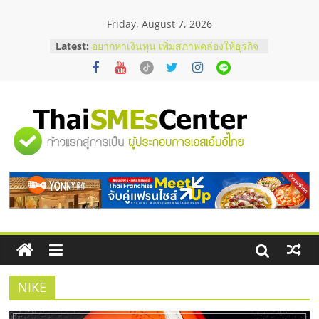
Skip
Friday, August 7, 2026
to
content
Latest:
อยากหาเงินทุน เพิ่มสภาพคล่องให้ธุรกิจ
เริ่มยังไงให้ผ่านฉลุย
สัมมนาออนไลน์ โอกาสบริหารสถานี
บริการน้ำมัน Shell
สัมมนาลงทุน แฟรนไชส์ยอนนี่
ThaiFranchise Meet Up จับคู่แฟรน
"ศูนย์
ไชส์ ครั้งที่ 8
ร้านเครื่องเสียงคุณภาพสูง พร้อม
โซลูชันระบบภาพและเสียง
รวม
บริษัท Cybersecurity ในไทยที่ไหนดี?
วิธีเลือกผู้ให้บริการให้คุ้มค่าและตอบ
โจทย์ธุรกิจ
ข้อมูล
ธุรกิจ
SME
NIKE