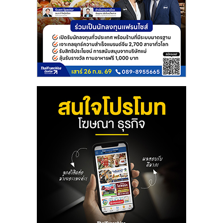
รน
ไชส์"