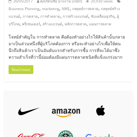
รน
26/05/2017
คุณรัตนชัย ม่วงงาม (เปี๊ยก)
20,930 views
,
,
,
,
Business Planning
marketing
NIKE
กลยุทธ์การตลาด
กลยุทธ์สร้าง
,
,
,
,
,
ไชส์"
แบรนด์
การตลาด
การทำตลาด
การสร้างแบรนด์
ขับเคลื่อนธุรกิจ
ผู้
,
,
,
,
บริโภค
พรีเซนเตอร์
สร้างแบรนด์
หลักการตลาด
แผนการตลาด
"ศูนย์
โจทย์สำคัญใน การทำตลาด คือต้องทำอย่างไรให้สินค้านั้นกลาย
รวม
มาเป็นส่วนหนึ่งที่ผู้บริโภคต้องการ หรือจะทำอย่างไรเพื่อให้คน
ข้อมูล
นึกถึงสินค้าเราเป็นอันดับแรกสำหรับการซื้อ การที่จะได้มาซึ่ง
ธุรกิจ
ความสำเร็จที่ว่านี้ย่อมต้องมีแผนการตลาดชนิดที่แข็งแกร่งมาก
SME
Read more
แห่ง
ประเทศไทย,
ThaiSMEsCenter,
รวม
ธุรกิจ
เอ
ส
เอ็
มอี