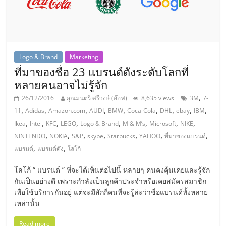
ไทย,
SMEs,
แฟ
รน
ไชส์,
Logo & Brand
Marketing
ที่
ที่มาของชื่อ 23 แบรนด์ดังระดับโลกที่
ปรึกษา
หลายคนอาจไม่รู้จัก
แฟ
,
รน
26/12/2016
คุณมนตรี ศรีวงษ์ (อ๊อฟ)
8,635 views
3M
7-
ไชส์,
,
,
,
,
,
,
,
,
,
11
Adidas
Amazon.com
AUDI
BMW
Coca-Cola
DHL
ebay
IBM
รวม
,
,
,
,
,
,
,
,
Ikea
Intel
KFC
LEGO
Logo & Brand
M & M’s
Microsoft
NIKE
แฟ
,
,
,
,
,
,
,
NINTENDO
NOKIA
S&P
skype
Starbucks
YAHOO
ที่มาของแบรนด์
รน
,
,
แบรนด์
แบรนด์ดัง
โลโก้
ไชส์
ขาย
โลโก้ “ แบรนด์ ” ที่จะได้เห็นต่อไปนี้ หลายๆ คนคงคุ้นเคยและรู้จัก
กันเป็นอย่างดี เพราะกำลังเป็นลูกค้าประจำหรือเคยสมัครสมาชิก
แฟ
เพื่อใช้บริการกันอยู่ แต่จะมีสักกี่คนที่จะรู้ล่ะว่าชื่อแบรนด์ทั้งหลาย
รน
เหล่านั้น
ไชส์
แฟ
Read more