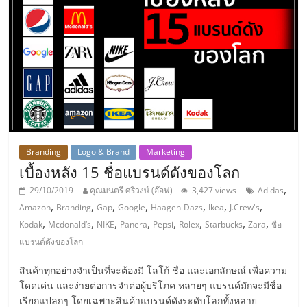
แฟ
รน
ไชส์
แฟ
รน
Branding
Logo & Brand
Marketing
เบื้องหลัง 15 ชื่อแบรนด์ดังของโลก
ไชส์
,
29/10/2019
คุณมนตรี ศรีวงษ์ (อ๊อฟ)
3,427 views
Adidas
,
,
,
,
,
,
,
Amazon
Branding
Gap
Google
Haagen-Dazs
Ikea
J.Crew's
ขาย
,
,
,
,
,
,
,
,
Kodak
Mcdonald’s
NIKE
Panera
Pepsi
Rolex
Starbucks
Zara
ชื่อ
แบรนด์ดังของโลก
หน้า
สินค้าทุกอย่างจำเป็นที่จะต้องมี โลโก้ ชื่อ และเอกลักษณ์ เพื่อความ
โดดเด่น และง่ายต่อการจำต่อผู้บริโภค หลายๆ แบรนด์มักจะมีชื่อ
บ้าน
เรียกแปลกๆ โดยเฉพาะสินค้าแบรนด์ดังระดับโลกทั้งหลาย