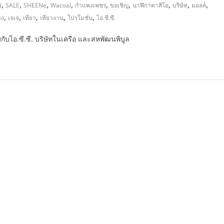
,
,
,
,
,
,
,
,
,
N
SALE
SHEENe
Wacoal
กำแพงเพชร
ขอเชิญ
นาฬิกาคาสิโอ
บริษัท
มอลล์
,
,
,
,
,
าง
เจเจ
เที่ยว
เที่ยวงาน
โปรโมชั่น
ไอ.ซี.ซี.
มกับไอ.ซี.ซี. บริษัทในเครือ และสหพัฒนพิบูล