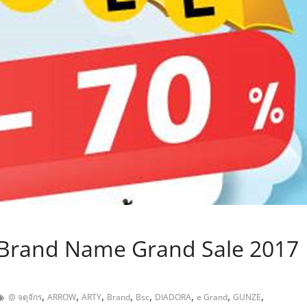
,
“ Brand Name Grand Sale 2017
,
,
,
,
,
,
,
,
@ จตุจักร
ARROW
ARTY
Brand
Bsc
DIADORA
e Grand
GUNZE