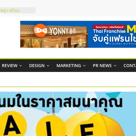
าพสูง พร้อม
เสียง
 ในไทยที่ไหนดี?
ห้คุ้มค่าและตอบ
ภาพคล่องให้ธุรกิจ
าสบริหารสถานี
ส์ยอนนี่
REVIEW
DESIGN
MARKETING
PR NEWS
CONT
 Up จับคู่แฟรน