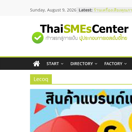
Skip
Sunday, August 9, 2026
Latest:
ร้านเครื่องเสียงคุณภ
to
โซลูชันระบบภาพและ
content
บริษัท Cybersecurity
วิธีเลือกผู้ให้บริการใ
"ศูนย์
โจทย์ธุรกิจ
อยากหาเงินทุน เพิ่มส
เริ่มยังไงให้ผ่านฉลุย
รวม
สัมมนาออนไลน์ โอก
บริการน้ำมัน Shell
สัมมนาลงทุน แฟรนไช
START
DIRECTORY
FACTORY
ข้อมูล
ThaiFranchise Meet
ไชส์ ครั้งที่ 8
Lecoq
ธุรกิจ
SME
แห่ง