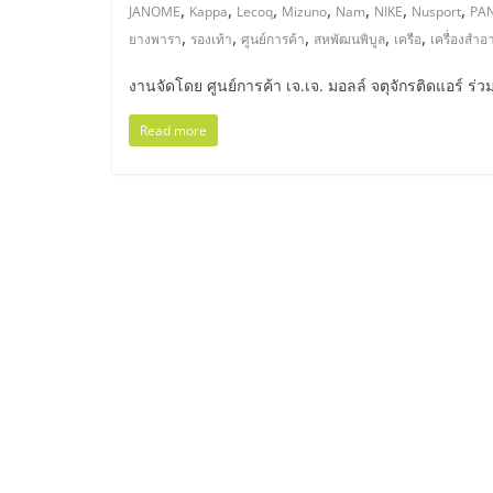
ไทย,
,
,
,
,
,
,
,
JANOME
Kappa
Lecoq
Mizuno
Nam
NIKE
Nusport
PA
,
,
,
,
,
ยางพารา
รองเท้า
ศูนย์การค้า
สหพัฒนพิบูล
เครือ
เครื่องสำอ
SMEs,
งานจัดโดย ศูนย์การค้า เจ.เจ. มอลล์ จตุจักรติดแอร์ ร่ว
แฟ
Read more
รน
ไชส์,
ที่
ปรึกษา
แฟ
รน