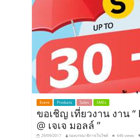
ประเทศไทย,
ThaiSMEsCenter
รวม
ธุรกิจ
เอ
ส
เอ็
Event
Products
Sales
SMEs
ขอเชิญ เที่ยวงาน งาน 
มอี
@ เจเจ มอลล์ ”
29/09/2017
กองบรรณาธิการเว็บไซต์
646 views