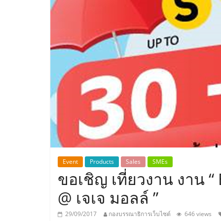
ประเทศไทย,
ThaiSMEsCenter
รวม
ธุรกิจ
เอ
ส
เอ็
Event
Products
Sales
SMEs
ขอเชิญ เที่ยวงาน งาน 
มอี
@ เจเจ มอลล์ ”
29/09/2017
กองบรรณาธิการเว็บไซต์
646 views