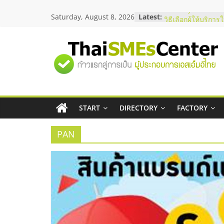
Skip
Saturday, August 8, 2026
Latest:
บริษัท Cybersecuri
to
วิธีเลือกผู้ให้บริกา
content
โจทย์ธุรกิจ
อยากหาเงินทุน เพิ่
"ศูนย์
เริ่มยังไงให้ผ่านฉลุย
สัมมนาออนไลน์ โอ
บริการน้ำมัน Shell
รวม
สัมมนาลงทุน แฟรนไ
ThaiFranchise Mee
ไชส์ ครั้งที่ 8
START
DIRECTORY
FACTORY
ข้อมูล
ร้านเครื่องเสียงคุณ
โซลูชันระบบภาพแล
PAN
ธุรกิจ
SME
แห่ง