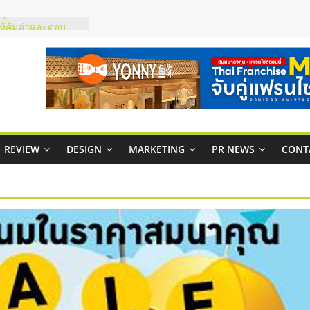
ty ในไทยที่ไหนดี?
รให้คุ้มค่าและตอบ
มสภาพคล่องให้ธุรกิจ
กาสบริหารสถานี
ชส์ยอนนี่
t Up จับคู่แฟรน
REVIEW
DESIGN
MARKETING
PR NEWS
CONT
ภาพสูง พร้อม
ะเสียง