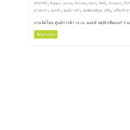
ไทย,
,
,
,
,
,
,
,
JANOME
Kappa
Lecoq
Mizuno
Nam
NIKE
Nusport
PA
,
,
,
,
,
ยางพารา
รองเท้า
ศูนย์การค้า
สหพัฒนพิบูล
เครือ
เครื่องสำอ
SMEs,
งานจัดโดย ศูนย์การค้า เจ.เจ. มอลล์ จตุจักรติดแอร์ ร่ว
แฟ
Read more
รน
ไชส์,
ที่
ปรึกษา
แฟ
รน