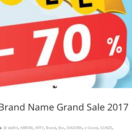
,
“ Brand Name Grand Sale 2017
,
,
,
,
,
,
,
,
@ จตุจักร
ARROW
ARTY
Brand
Bsc
DIADORA
e Grand
GUNZE