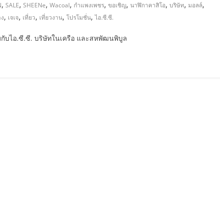
,
,
,
,
,
,
,
,
,
N
SALE
SHEENe
Wacoal
กำแพงเพชร
ขอเชิญ
นาฬิกาคาสิโอ
บริษัท
มอลล์
,
,
,
,
,
าง
เจเจ
เที่ยว
เที่ยวงาน
โปรโมชั่น
ไอ.ซี.ซี.
มกับไอ.ซี.ซี. บริษัทในเครือ และสหพัฒนพิบูล