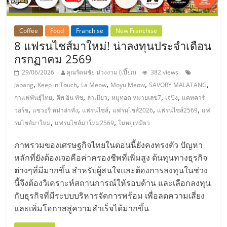
Coffee
Food
Franchise
New Franchise
8 แฟรนไชส์มาใหม่! น่าลงทุนประจำเดือน
กรกฏาคม 2569
29/06/2026
คุณรัตนชัย ม่วงงาม (เปี๊ยก)
382 views
,
,
,
,
,
Japang
Keep in Touch
La Meow
Moyu Meow
SAVORY MALATANG
,
,
,
,
,
กาแฟพันธุ์ไทย
คีพ อิน ทัช
ล่าเมียว
หมูทอด หมายเลข7
เจปัง
แคทคาร์
,
,
,
,
,
วอร์ช
แซวอรี่ หม่าล่าทั่ง
แฟรนไชส์
แฟรนไชส์2026
แฟรนไชส์2569
แฟ
,
,
รนไชส์มาใหม่
แฟรนไชส์มาใหม่2569
โมหยูเหมียว
ภาพรวมของเศรษฐกิจไทยในตอนนี้ยังคงทรงตัว ปัญหา
หลักที่ยังต้องเจอคือค่าครองชีพที่เพิ่มสูง ต้นทุนทางธุรกิจ
ต่างๆที่มีมากขึ้น สำหรับผู้สนใจและต้องการลงทุนในช่วง
นี้จึงต้องวิเคราะห์สถานการณ์ให้รอบด้าน และเลือกลงทุน
กับธุรกิจที่มีระบบบริหารจัดการพร้อม เพื่อลดความเสี่ยง
และเพิ่มโอกาสสู่ความสำเร็จได้มากขึ้น