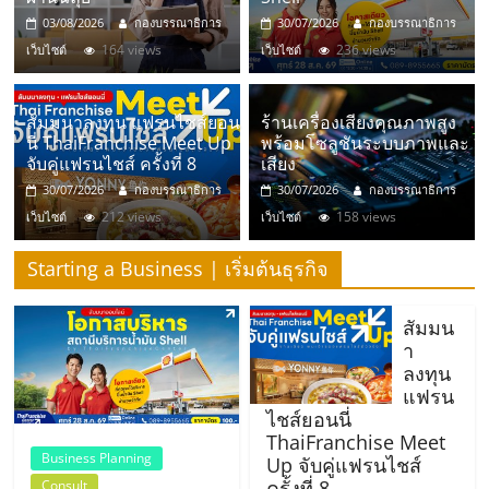
มอี
03/08/2026
กองบรรณาธิการ
30/07/2026
กองบรรณาธิการ
164 views
236 views
เว็บไซต์
เว็บไซต์
ไทย,
SMEs,
สัมมนาลงทุน แฟรนไชส์ยอน
ร้านเครื่องเสียงคุณภาพสูง
นี่ ThaiFranchise Meet Up
พร้อมโซลูชันระบบภาพและ
จับคู่แฟรนไชส์ ครั้งที่ 8
เสียง
แฟ
30/07/2026
กองบรรณาธิการ
30/07/2026
กองบรรณาธิการ
212 views
158 views
เว็บไซต์
เว็บไซต์
รน
Starting a Business | เริ่มต้นธุรกิจ
ไชส์,
สัมมน
า
ที่
ลงทุน
แฟรน
ไชส์ยอนนี่
ปรึกษา
ThaiFranchise Meet
Business Planning
Up จับคู่แฟรนไชส์
ครั้งที่ 8
Consult