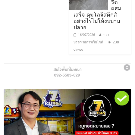
รน
รีต
ไชส์"
ผสม
เสร็จ คุมโลจิสติกส์
อย่างไรไม่ให้งบบาน
ปลาย
16/07/2026
กอง
238
บรรณาธิการเว็บไซต์
views