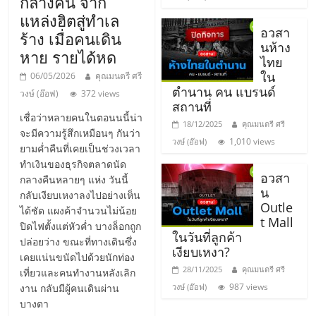
กลางคืน จาก
ไทย,
SMEs,
แหล่งฮิตสู่ทำเล
อวสา
แฟ
ร้าง เมื่อคนเดิน
นห้าง
รน
หาย รายได้หด
ไทย
ไชส์,
ใน
06/05/2026
คุณมนตรี ศรี
ที่
ตำนาน คน แบรนด์
วงษ์ (อ๊อฟ)
372 views
ปรึกษา
สถานที่
เชื่อว่าหลายคนในตอนนนี้น่า
แฟ
18/12/2025
คุณมนตรี ศรี
จะมีความรู้สึกเหมือนๆ กันว่า
รน
1,010 views
วงษ์ (อ๊อฟ)
ยามค่ำคืนที่เคยเป็นช่วงเวลา
ไชส์,
ทำเงินของธุรกิจตลาดนัด
รวม
อวสา
กลางคืนหลายๆ แห่ง วันนี้
แฟ
น
กลับเงียบเหงาลงไปอย่างเห็น
รน
Outle
ได้ชัด แผงค้าจำนวนไม่น้อย
ไชส์
t Mall
ปิดไฟตั้งแต่หัวค่ำ บางล็อกถูก
ในวันที่ลูกค้า
ขาย
ปล่อยว่าง ขณะที่ทางเดินซึ่ง
เงียบเหงา?
แฟ
เคยแน่นขนัดไปด้วยนักท่อง
รน
28/11/2025
คุณมนตรี ศรี
เที่ยวและคนทำงานหลังเลิก
ไชส์
987 views
งาน กลับมีผู้คนเดินผ่าน
วงษ์ (อ๊อฟ)
บางตา
แฟ