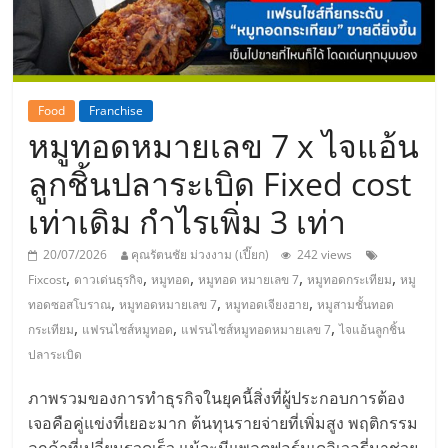
Food
Franchise
หมูทอดหมายเลข 7 x ไจแอ้น
ลูกชิ้นปลาระเบิด Fixed cost
เท่าเดิม กำไรเพิ่ม 3 เท่า
20/07/2026
คุณรัตนชัย ม่วงงาม (เปี๊ยก)
242 views
,
,
,
,
,
Fixcost
ดาวเด่นธุรกิจ
หมูทอด
หมูทอด หมายเลข 7
หมูทอดกระเทียม
หมู
,
,
,
ทอดซอสโบราณ
หมูทอดหมายเลข 7
หมูทอดเจียงฮาย
หมูสามชั้นทอด
,
,
,
กระเทียม
แฟรนไชส์หมูทอด
แฟรนไชส์หมูทอดหมายเลข 7
ไจแอ้นลูกชิ้น
ปลาระเบิด
ภาพรวมของการทำธุรกิจในยุคนี้สิ่งที่ผู้ประกอบการต้อง
เจอคือคู่แข่งที่เยอะมาก ต้นทุนรายจ่ายที่เพิ่มสูง พฤติกรรม