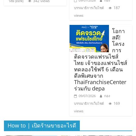
09/07/2026
กอง
342 views
เปิด
วงษ์ (อ๊อฟ)
187
บรรณาธิการเว็บไซต์
views
ร้าน
โอกา
ปรึกษา
สดี!
โครง
การ
ฟรี,
ติดจรวดแฟรนไชส์
ไทย เจ้าของแฟรนไชส์
บริการ
ทดลองใช้ฟรี 6 เดือน
ดีลพิเศษจาก
ThaiFranchiseCenter
พัฒนา
ร่วมกับ depa
09/07/2026
กอง
ระบบ
169
บรรณาธิการเว็บไซต์
views
แฟ
How to | เปิดร้านขายอะไรดี