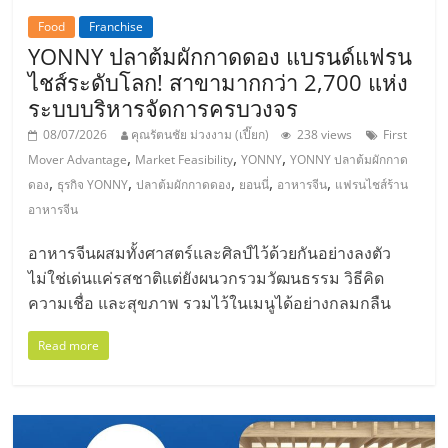
Food
Franchise
YONNY ปลาต้มผักกาดดอง แบรนด์แฟรน
ไชส์ระดับโลก! สาขามากกว่า 2,700 แห่ง
ระบบบริหารจัดการครบวงจร
08/07/2026
คุณรัตนชัย ม่วงงาม (เปี๊ยก)
238 views
First
,
,
,
Mover Advantage
Market Feasibility
YONNY
YONNY ปลาต้มผักกาด
,
,
,
,
,
ดอง
ธุรกิจ YONNY
ปลาต้มผักกาดดอง
ยอนนี่
อาหารจีน
แฟรนไชส์ร้าน
อาหารจีน
อาหารจีนผสมทั้งศาสตร์และศิลป์ไว้ด้วยกันอย่างลงตัว
ไม่ใช่เด่นแค่รสชาติแต่ยังผนวกรวมวัฒนธรรม วิธีคิด
ความเชื่อ และสุขภาพ รวมไว้ในเมนูได้อย่างกลมกลืน
Read more