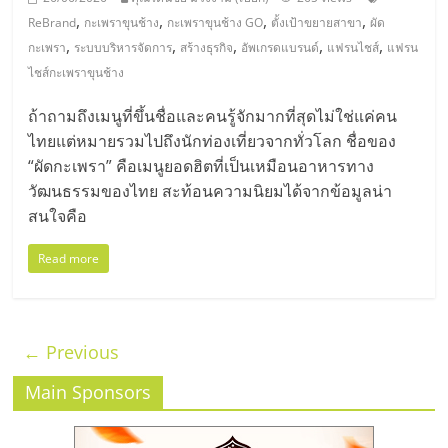
,
,
,
,
ReBrand
กะเพราขุนช้าง
กะเพราขุนช้าง GO
ตั้งเป้าขยายสาขา
ผัด
,
,
,
,
,
กะเพรา
ระบบบริหารจัดการ
สร้างธุรกิจ
อัพเกรดแบรนด์
แฟรนไชส์
แฟรน
ไชส์กะเพราขุนช้าง
ถ้าถามถึงเมนูที่ขึ้นชื่อและคนรู้จักมากที่สุดไม่ใช่แค่คน
ไทยแต่หมายรวมไปถึงนักท่องเที่ยวจากทั่วโลก ชื่อของ
“ผัดกะเพรา” คือเมนูยอดฮิตที่เป็นเหมือนอาหารทาง
วัฒนธรรมของไทย สะท้อนความนิยมได้จากข้อมูลน่า
สนใจคือ
Read more
← Previous
Main Sponsors