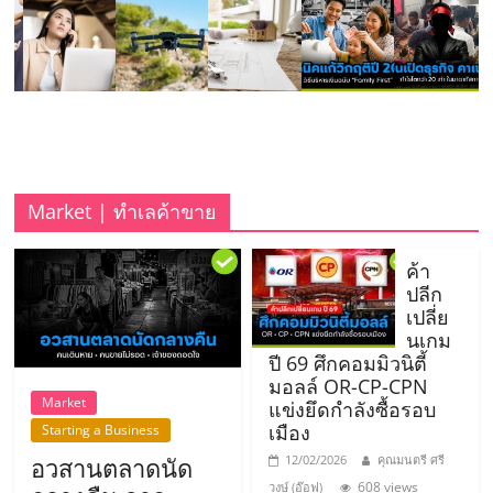
รน
ไชส์"
"ศูนย์
รวม
ข้อมูล
ธุรกิจ
Market | ทำเลค้าขาย
SME
แห่ง
ค้า
ประเทศไทย,
ปลีก
ThaiSMEsCenter,
เปลี่ย
รวม
นเกม
ธุรกิจ
ปี 69 ศึกคอมมิวนิตี้
มอลล์ OR-CP-CPN
เอ
Market
แข่งยึดกำลังซื้อรอบ
ส
เมือง
Starting a Business
เอ็
อวสานตลาดนัด
12/02/2026
คุณมนตรี ศรี
มอี
608 views
วงษ์ (อ๊อฟ)