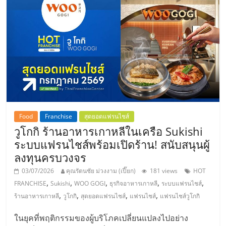
Food
Franchise
สุดยอดแฟรนไชส์
วูโกกิ ร้านอาหารเกาหลีในเครือ Sukishi
ระบบแฟรนไชส์พร้อมเปิดร้าน! สนับสนุนผู้
ลงทุนครบวงจร
03/07/2026
คุณรัตนชัย ม่วงงาม (เปี๊ยก)
181 views
HOT
,
,
,
,
,
FRANCHISE
Sukishi
WOO GOGI
ธุรกิจอาหารเกาหลี
ระบบแฟรนไชส์
,
,
,
,
ร้านอาหารเกาหลี
วูโกกิ
สุดยอดแฟรนไชส์
แฟรนไชส์
แฟรนไชส์วูโกกิ
ในยุคที่พฤติกรรมของผู้บริโภคเปลี่ยนแปลงไปอย่าง