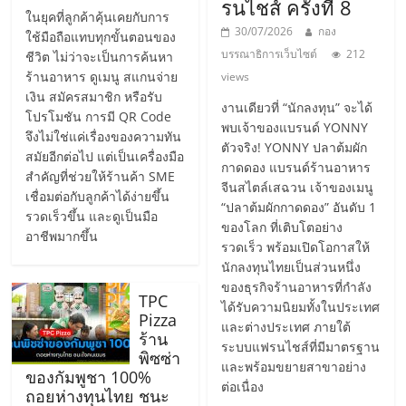
รนไชส์ ครั้งที่ 8
ในยุคที่ลูกค้าคุ้นเคยกับการ
ลงทุน
30/07/2026
กอง
ใช้มือถือแทบทุกขั้นตอนของ
บรรณาธิการเว็บไซต์
212
ชีวิต ไม่ว่าจะเป็นการค้นหา
และ
ร้านอาหาร ดูเมนู สแกนจ่าย
views
เงิน สมัครสมาชิก หรือรับ
งานเดียวที่ “นักลงทุน” จะได้
โปรโมชัน การมี QR Code
ขยาย
พบเจ้าของแบรนด์ YONNY
จึงไม่ใช่แค่เรื่องของความทัน
ตัวจริง! YONNY ปลาต้มผัก
สมัยอีกต่อไป แต่เป็นเครื่องมือ
กาดดอง แบรนด์ร้านอาหาร
สา
สำคัญที่ช่วยให้ร้านค้า SME
จีนสไตล์เสฉวน เจ้าของเมนู
เชื่อมต่อกับลูกค้าได้ง่ายขึ้น
“ปลาต้มผักกาดดอง” อันดับ 1
รวดเร็วขึ้น และดูเป็นมือ
ขา
ของโลก ที่เติบโตอย่าง
อาชีพมากขึ้น
รวดเร็ว พร้อมเปิดโอกาสให้
นักลงทุนไทยเป็นส่วนหนึ่ง
แฟ
ของธุรกิจร้านอาหารที่กำลัง
TPC
ได้รับความนิยมทั้งในประเทศ
รน
Pizza
และต่างประเทศ ภายใต้
ร้าน
ระบบแฟรนไชส์ที่มีมาตรฐาน
พิซซ่า
และพร้อมขยายสาขาอย่าง
ไชส์,
ของกัมพูชา 100%
ต่อเนื่อง
ถอยห่างทุนไทย ชนะ