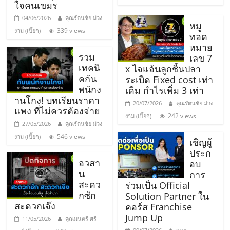
ใจคนเขมร
ศูนย์
04/06/2026
คุณรัตนชัย ม่วง
หมู
339 views
งาม (เปี๊ยก)
รวม
ทอด
หมาย
รวม
เลข 7
แฟ
เทคนิ
x ไจแอ้นลูกชิ้นปลา
คกัน
ระเบิด Fixed cost เท่า
พนักง
เดิม กำไรเพิ่ม 3 เท่า
รน
านโกง! บทเรียนราคา
20/07/2026
คุณรัตนชัย ม่วง
แพง ที่ไม่ควรต้องจ่าย
242 views
งาม (เปี๊ยก)
ไชส์
27/05/2026
คุณรัตนชัย ม่วง
546 views
งาม (เปี๊ยก)
เชิญผู้
พร้อม
ประก
อวสา
อบ
น
การ
ทำเล
สะดว
ร่วมเป็น Official
กซัก
Solution Partner ใน
สำหรับ
สะดวกเจ๊ง
คอร์ส Franchise
Jump Up
11/05/2026
คุณมนตรี ศรี