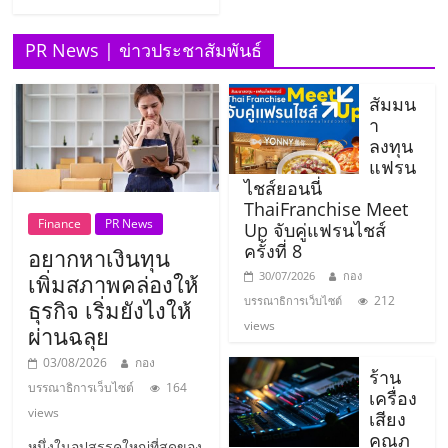
รน
ไชส์
PR News | ข่าวประชาสัมพันธ์
ขาย
หน้า
สัมมน
บ้าน
า
ลงทุน
ลงทุน
น้อย
แฟรน
คืน
ไชส์ยอนนี่
ทุน
ThaiFranchise Meet
ไว,
Finance
PR News
Up จับคู่แฟรนไชส์
ที่
ครั้งที่ 8
อยากหาเงินทุน
ปรึกษา
30/07/2026
กอง
เพิ่มสภาพคล่องให้
การ
212
บรรณาธิการเว็บไซต์
ธุรกิจ เริ่มยังไงให้
ลงทุน
views
ผ่านฉลุย
และ
03/08/2026
กอง
ขยาย
ร้าน
บรรณาธิการเว็บไซต์
164
สา
เครื่อง
views
ขา
เสียง
คุณภ
แฟ
หนึ่งในอุปสรรคใหญ่ที่สุดของ