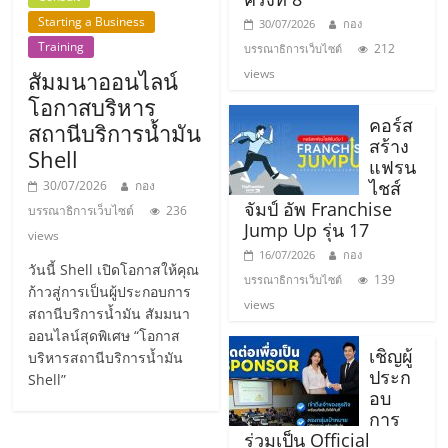
แฟ
Starting a Business
30/07/2026
กอง
รน
Training
212
บรรณาธิการเว็บไซต์
views
สัมมนาออนไลน์
ไชส์,
โอกาสบริหาร
คอร์ส
สถานีบริการน้ำมัน
สร้าง
Shell
รวม
แฟรน
ไชส์
30/07/2026
กอง
จัมป์ อัพ Franchise
แฟ
บรรณาธิการเว็บไซต์
236
Jump Up รุ่น 17
views
16/07/2026
กอง
รน
วันนี้ Shell เปิดโอกาสให้คุณ
139
บรรณาธิการเว็บไซต์
ก้าวสู่การเป็นผู้ประกอบการ
views
สถานีบริการน้ำมัน สัมมนา
ไชส์
ออนไลน์สุดพิเศษ “โอกาส
เชิญผู้
บริหารสถานีบริการน้ำมัน
ขาย
ประก
Shell”
อบ
การ
ร่วมเป็น Official