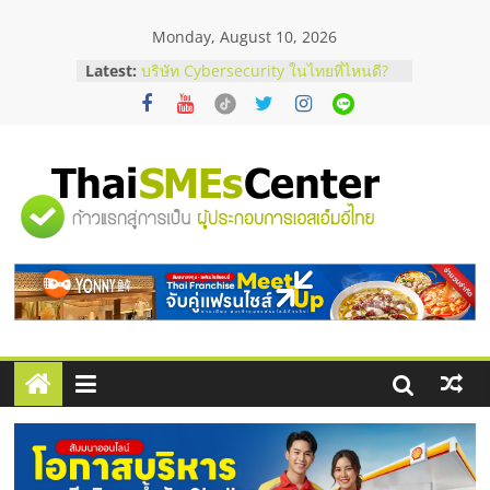
Skip
Monday, August 10, 2026
to
ร้านเครื่องเสียงคุณภาพสูง พร้อม
content
Latest:
โซลูชันระบบภาพและเสียง
บริษัท Cybersecurity ในไทยที่ไหนดี?
วิธีเลือกผู้ให้บริการให้คุ้มค่าและตอบ
โจทย์ธุรกิจ
อยากหาเงินทุน เพิ่มสภาพคล่องให้ธุรกิจ
เริ่มยังไงให้ผ่านฉลุย
"ศูนย์
สัมมนาออนไลน์ โอกาสบริหารสถานี
บริการน้ำมัน Shell
สัมมนาลงทุน แฟรนไชส์ยอนนี่
รวม
ThaiFranchise Meet Up จับคู่แฟรน
ไชส์ ครั้งที่ 8
ข้อมูล
ธุรกิจ
SME