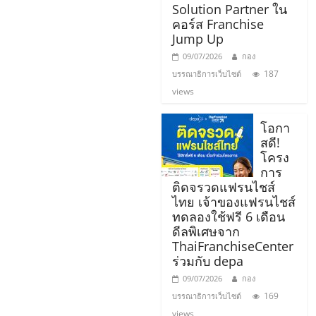
แฟ
Solution Partner ใน
คอร์ส Franchise
รน
Jump Up
09/07/2026
กอง
ไชส์
187
บรรณาธิการเว็บไซต์
views
แฟ
โอกา
สดี!
รน
โครง
การ
ไชส์
ติดจรวดแฟรนไชส์
ไทย เจ้าของแฟรนไชส์
ทดลองใช้ฟรี 6 เดือน
ขาย
ดีลพิเศษจาก
ThaiFranchiseCenter
หน้า
ร่วมกับ depa
09/07/2026
กอง
169
บ้าน
บรรณาธิการเว็บไซต์
views