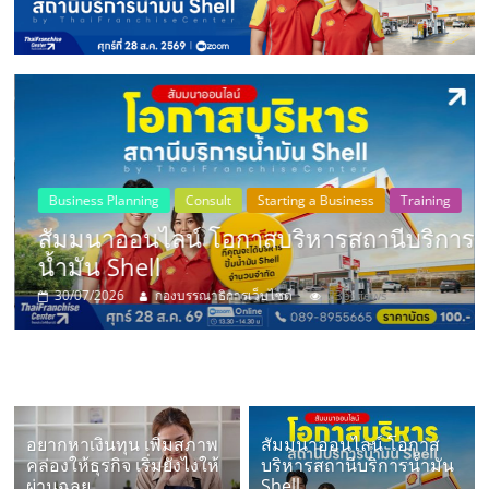
แห่ง
ประเทศไทย,
ThaiSMEsCenter,
รวม
Business Planning
Consult
Starting a Business
Training
สัมมนาออนไลน์ โอกาสบริหารสถานีบริการ
ธุรกิจ
น้ำมัน Shell
30/07/2026
กองบรรณาธิการเว็บไซต์
236 views
เอ
ส
เอ็
อยากหาเงินทุน เพิ่มสภาพ
สัมมนาออนไลน์ โอกาส
คล่องให้ธุรกิจ เริ่มยังไงให้
บริหารสถานีบริการน้ำมัน
ผ่านฉลุย
Shell