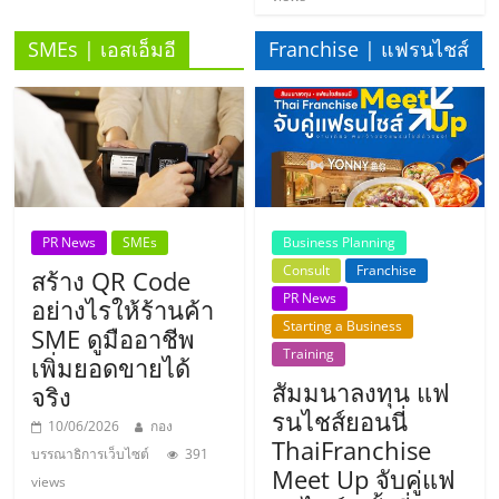
ลงทุน
SMEs | เอสเอ็มอี
Franchise | แฟรนไชส์
น้อย
คืน
ทุน
PR News
SMEs
Business Planning
Consult
Franchise
สร้าง QR Code
ไว,
PR News
อย่างไรให้ร้านค้า
Starting a Business
SME ดูมืออาชีพ
ที่
Training
เพิ่มยอดขายได้
สัมมนาลงทุน แฟ
จริง
ปรึกษา
รนไชส์ยอนนี่
10/06/2026
กอง
ThaiFranchise
บรรณาธิการเว็บไซต์
391
การ
Meet Up จับคู่แฟ
views