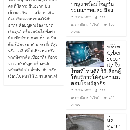
าพสูง พร้อมโซลูชัน
รน
คนที่มีความฝันอยากเป็น
ระบบภาพและเสียง
ไชส์,
เจ้าของกิจการ หรือ หาเงิน
30/07/2026
กอง
ศูนย์
ก้อนเพิ่มสภาพคล่องให้กับ
158
บรรณาธิการเว็บไซต์
ธุรกิจ คือปัญหาเรื่อง “ขาด
รวม
เงินทุน” ครั้นจะหันไปพึ่งพา
views
แฟ
สินเชื่อส่วนบุคคล ตั้งแต่เริ่ม
รน
ต้น ก็มักจะพบกับดอกเบี้ยที่สูง
บริษัท
ไชส์
หรือวงเงินที่ไม่เพียงพอ หรือ
Cyber
พร้อม
หากพึ่งพาสินเชื่อธุรกิจ ก็อาจ
secur
ทำเล
จะเจอกับปัญหาเรื่องหลัก
ity ใน
สำหรับ
ทรัพย์ที่นำไปค้ำประกัน หรือ
ไทยที่ไหนดี? วิธีเลือกผู้
เปิด
เงื่อนไขที่ทำให้ไม่ผ่านเกณฑ์
ให้บริการให้คุ้มค่าและ
ร้าน
ตอบโจทย์ธุรกิจ
ปรึกษา
22/07/2026
กอง
ฟรี,
244
บรรณาธิการเว็บไซต์
บริการ
views
พัฒนา
ระบบ
สั่ง
แฟ
คอนก