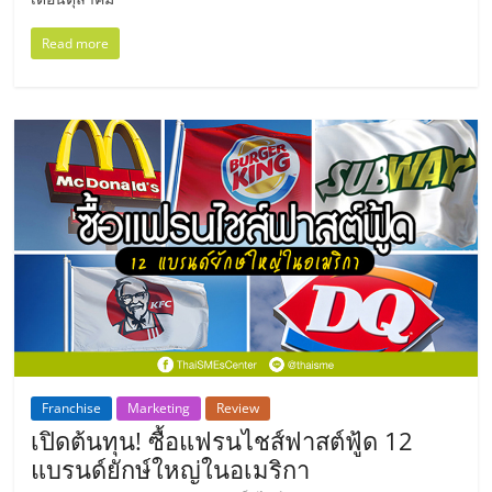
ไทย,
SMEs,
Read more
แฟ
รน
ไชส์,
ที่
ปรึกษา
แฟ
รน
ไชส์,
รวม
แฟ
รน
ไชส์
ขาย
แฟ
Franchise
Marketing
Review
รน
เปิดต้นทุน! ซื้อแฟรนไชส์ฟาสต์ฟู้ด 12
ไชส์
แบรนด์ยักษ์ใหญ่ในอเมริกา
แฟ