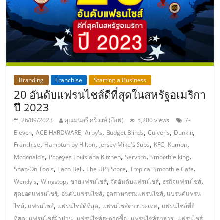
แฟ
รน
ไชส์,
รวม
Branding
Franchise
Starting a Business
20 อันดับแฟรนไชส์ดีที่สุดในสหรัฐอเมริกา
แฟ
ปี 2023
26/09/2023
คุณมนตรี ศรีวงษ์ (อ๊อฟ)
5,200 views
7-
รน
,
,
,
,
,
,
Eleven
ACE HARDWARE
Arby's
Budget Blinds
Culver's
Dunkin
,
,
,
,
,
Franchise
Hampton by Hilton
Jersey Mike's Subs
KFC
Kumon
,
,
,
,
ไชส์
Mcdonald’s
Popeyes Louisiana Kitchen
Servpro
Smoothie king
,
,
,
,
Snap-On Tools
Taco Bell
The UPS Store
Tropical Smoothie Cafe
,
,
,
,
,
Wendy's
Wingstop
ขายแฟรนไชส์
จัดอันดับแฟรนไชส์
ธุรกิจแฟรนไชส์
ขาย
,
,
,
สุดยอดแฟรนไชส์
อันดับแฟรนไชส์
อุตสาหกรรมแฟรนไชส์
แบรนด์แฟรน
,
,
,
,
ไชส์
แฟรนไชส์
แฟรนไชส์ดีที่สุด
แฟรนไชส์ต่างประเทศ
แฟรนไชส์ที่ดี
,
,
,
,
ที่สุด
แฟรนไชส์ผ้าม่าน
แฟรนไชส์สะดวกซื้อ
แฟรนไชส์อาหาร
แฟรนไชส์