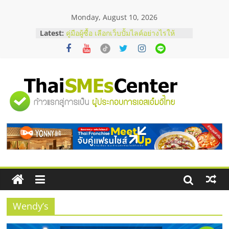
Skip
Monday, August 10, 2026
to
content
Latest:
สัมมนาออนไลน์ โอกาสบริหารสถานี
บริการน้ำมัน Shell
คู่มือผู้ซื้อ เลือกเว็บปั้มไลค์อย่างไรให้
เหมาะกับเป้าหมายของธุรกิจ
เว็บปั้มวิวช่วยธุรกิจออนไลน์ได้จริงหรือ
วิเคราะห์ข้อดีและข้อควรพิจารณา
"ศูนย์
FAQ รวมคำถามยอดฮิตเกี่ยวกับการ
ปั้มฟอลติ๊กตอกที่เจ้าของธุรกิจควรรู้
อยากหาเงินทุน เพิ่มสภาพคล่องให้ธุรกิจ
รวม
เริ่มยังไงให้ผ่านฉลุย
ข้อมูล
ธุรกิจ
SME
Wendy’s