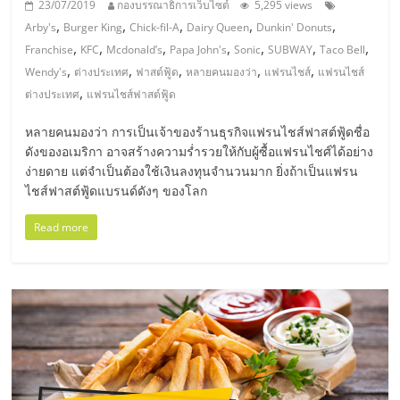
23/07/2019
กองบรรณาธิการเว็บไซต์
5,295 views
รน
,
,
,
,
,
ไชส์
Arby's
Burger King
Chick-fil-A
Dairy Queen
Dunkin' Donuts
,
,
,
,
,
,
,
ขาย
Franchise
KFC
Mcdonald’s
Papa John's
Sonic
SUBWAY
Taco Bell
,
,
,
,
,
หน้า
Wendy's
ต่างประเทศ
ฟาสต์ฟู้ด
หลายคนมองว่า
แฟรนไชส์
แฟรนไชส์
,
บ้าน
ต่างประเทศ
แฟรนไชส์ฟาสต์ฟู้ด
ลงทุน
หลายคนมองว่า การเป็นเจ้าของร้านธุรกิจแฟรนไชส์ฟาสต์ฟู้ดชื่อ
น้อย
ดังของอเมริกา อาจสร้างความร่ำรวยให้กับผู้ซื้อแฟรนไชศ์ได้อย่าง
คืน
ง่ายดาย แต่จำเป็นต้องใช้เงินลงทุนจำนวนมาก ยิ่งถ้าเป็นแฟรน
ทุน
ไชส์ฟาสต์ฟู้ดแบรนด์ดังๆ ของโลก
ไว,
ที่
Read more
ปรึกษา
การ
ลงทุน
และ
ขยาย
สา
ขา
แฟ