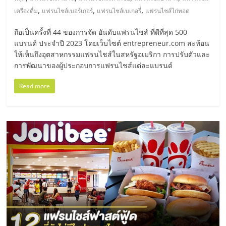
แฟ
,
,
,
เครื่องดื่ม
แฟรนไชส์เบอร์เกอร์
แฟรนไชส์เบเกอรี่
แฟรนไชส์ไก่ทอด
รน
ถือเป็นครั้งที่ 44 ของการจัด อันดับแฟรนไชส์ ที่ดีที่สุด 500
แบรนด์ ประจำปี 2023 โดยเว็บไซต์ entrepreneur.com สะท้อน
ไชส์
ให้เห็นถึงอุตสาหกรรมแฟรนไชส์ในสหรัฐอเมริกา การปรับตัวและ
การพัฒนาของผู้ประกอบการแฟรนไชส์แต่ละแบรนด์
แฟ
Read more
รน
ไชส์
ขาย
หน้า
บ้าน