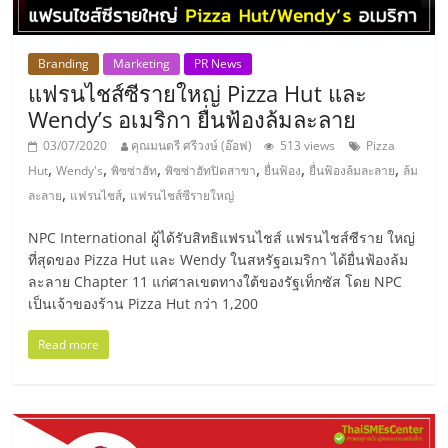
เปิด
ร้าน
Branding
Marketing
PR News
แฟรนไชส์ซีรายใหญ่ Pizza Hut และ
Wendy’s อเมริกา ยื่นฟ้องล้มละลาย
ปรึกษา
03/07/2020
คุณมนตรี ศรีวงษ์ (อ๊อฟ)
513 views
Pizza
,
,
,
,
,
,
ฟรี,
Hut
Wendy's
พิซซ่าฮัท
พิซซ่าฮัทปิดสาขา
ยื่นฟ้อง
ยื่นฟ้องล้มละลาย
ล้ม
,
,
ละลาย
แฟรนไชส์
แฟรนไชส์ซีรายใหญ่
บริการ
NPC International ผู้ได้รับสิทธิแฟรนไชส์ แฟรนไชส์ซีราย ใหญ่
ที่สุดของ Pizza Hut และ Wendy ในสหรัฐอเมริกา ได้ยื่นฟ้องล้ม
พัฒนา
ละลาย Chapter 11 แก่ศาลเขตทางใต้ของรัฐเท็กซัส โดย NPC
เป็นเจ้าของร้าน Pizza Hut กว่า 1,200
ระบบ
Read more
แฟ