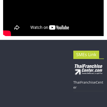
SMEs Link
ThaiFranchiseCent
er