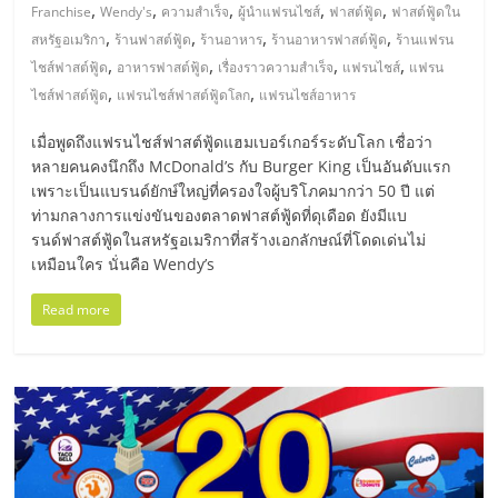
มอี
,
,
,
,
,
Franchise
Wendy's
ความสำเร็จ
ผู้นำแฟรนไชส์
ฟาสต์ฟู้ด
ฟาสต์ฟู้ดใน
,
,
,
,
สหรัฐอเมริกา
ร้านฟาสต์ฟู้ด
ร้านอาหาร
ร้านอาหารฟาสต์ฟู้ด
ร้านแฟรน
ไทย,
,
,
,
,
ไชส์ฟาสต์ฟู้ด
อาหารฟาสต์ฟู้ด
เรื่องราวความสำเร็จ
แฟรนไชส์
แฟรน
,
,
ไชส์ฟาสต์ฟู้ด
แฟรนไชส์ฟาสต์ฟู้ดโลก
แฟรนไชส์อาหาร
SMEs,
เมื่อพูดถึงแฟรนไชส์ฟาสต์ฟู้ดแฮมเบอร์เกอร์ระดับโลก เชื่อว่า
หลายคนคงนึกถึง McDonald’s กับ Burger King เป็นอันดับแรก
แฟ
เพราะเป็นแบรนด์ยักษ์ใหญ่ที่ครองใจผู้บริโภคมากว่า 50 ปี แต่
ท่ามกลางการแข่งขันของตลาดฟาสต์ฟู้ดที่ดุเดือด ยังมีแบ
รนด์ฟาสต์ฟู้ดในสหรัฐอเมริกาที่สร้างเอกลักษณ์ที่โดดเด่นไม่
รน
เหมือนใคร นั่นคือ Wendy’s
ไชส์,
Read more
ที่
ปรึกษา