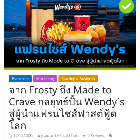
แห่ง
ประเทศไทย,
ThaiSMEsCenter,
รวม
ธุรกิจ
Franchise
Marketing
Starting a Business
จาก Frosty ถึง Made to
เอ
Crave กลยุทธ์ปั้น Wendy´s
ส
สู่ผู้นำแฟรนไชส์ฟาสต์ฟู้ด
โลก
เอ็
12/12/2025
คุณมนตรี ศรีวงษ์ (อ๊อฟ)
695 views