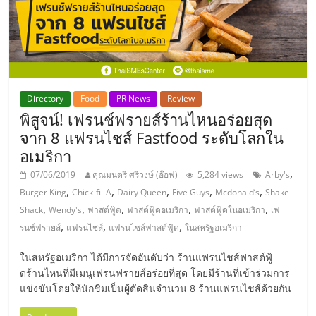
รน
ไชส์,
ศูนย์
รวม
แฟ
รน
Directory
Food
PR News
Review
ไชส์
พิสูจน์! เฟรนช์ฟรายส์ร้านไหนอร่อยสุด
พร้อม
จาก 8 แฟรนไชส์ Fastfood ระดับโลกใน
ทำเล
อเมริกา
สำหรับ
,
07/06/2019
คุณมนตรี ศรีวงษ์ (อ๊อฟ)
5,284 views
Arby's
เปิด
,
,
,
,
,
Burger King
Chick-fil-A
Dairy Queen
Five Guys
Mcdonald’s
Shake
ร้าน
,
,
,
,
,
Shack
Wendy's
ฟาสต์ฟู้ด
ฟาสต์ฟู้ดอเมริกา
ฟาสต์ฟู้ดในอเมริกา
เฟ
ปรึกษา
,
,
,
รนช์ฟรายส์
แฟรนไชส์
แฟรนไชส์ฟาสต์ฟู้ด
ในสหรัฐอเมริกา
ฟรี,
บริการ
ในสหรัฐอเมริกา ได้มีการจัดอันดับว่า ร้านแฟรนไชส์ฟาสต์ฟู้
พัฒนา
ดร้านไหนที่มีเมนูเฟรนฟรายส์อร่อยที่สุด โดยมีร้านที่เข้าร่วมการ
ระบบ
แข่งขันโดยให้นักชิมเป็นผู้ตัดสินจำนวน 8 ร้านแฟรนไชส์ด้วยกัน
แฟ