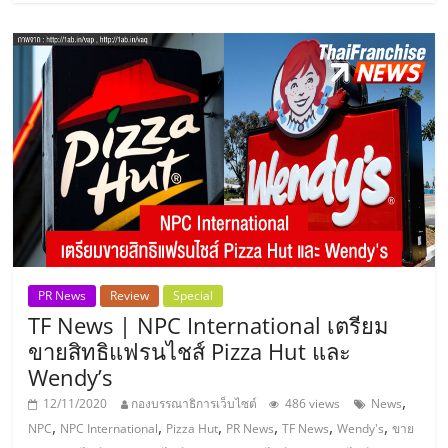
ลงทุน
และ
ขยาย
สา
ขา
แฟ
PR News
Review
Special
TF News | NPC International เตรียม
ขายสิทธิแฟรนไชส์ Pizza Hut และ
รน
Wendy’s
,
12/11/2020
กองบรรณาธิการเว็บไซต์
486 views
News
ไชส์,
,
,
,
,
,
,
NPC
NPC International
Pizza Hut
PR News
TF News
Wendy's
ขาย