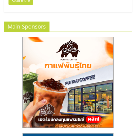
รน
Read more
ไชส์"
Main Sponsors