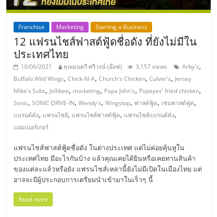
ลงทุน
Franchise
Marketing
Starting a Business
12 แฟรนไชส์ฟาสต์ฟู้ดชื่อดัง ที่ยังไม่มีใน
น้อย
ประเทศไทย
,
10/06/2021
คุณมนตรี ศรีวงษ์ (อ๊อฟ)
3,157 views
Arby's
คืน
,
,
,
,
Buffalo Wild Wings
Chick-fil-A
Church's Chicken
Culver's
Jersey
,
,
,
,
,
Mike's Subs
Jollibee
marketing
Papa John's
Popeyes' fried chicken
ทุน
,
,
,
,
,
,
Sonic
SONIC DRIVE-IN
Wendy's
Wingstop
ฟาสต์ฟู้ด
เชนฟาสต์ฟูด
,
,
,
,
แบรนด์ดัง
แฟรนไชส์
แฟรนไชส์ฟาสต์ฟู้ด
แฟรนไชส์แบรนด์ดัง
ไว,
แฮมเบอร์เกอร์
ที่
แฟรนไชส์ฟาสต์ฟู้ดชื่อดัง ในต่างประเทศ แต่ไม่ค่อยคุ้นหูใน
ประเทศไทย มีอะไรกันบ้าง แล้วคุณเคยได้ยินหรือเคยทานสินค้า
ของแต่ละแล้วหรือยัง แฟรนไชส์เหล่านี้ยังไม่มีเปิดในเมืองไทย แต่
ปรึกษา
อาจจะมีผู้ประกอบการเตรียมนำเข้ามาในเร็วๆ นี้
Read more
การ