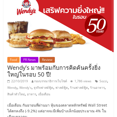
รน
ไชส์"
"ศูนย์
รวม
ข้อมูล
ธุรกิจ
SME
Food
PR News
Review
แห่ง
Wendy’s มาพร้อมกับการคิดค้นครั้งยิ่ง
ประเทศไทย,
ใหญ่ในรอบ 50 ปี!
ThaiSMEsCenter,
รวม
,
22/10/2019
กองบรรณาธิการเว็บไซต์
1,786 views
Sozzi
ธุรกิจ
,
,
,
,
,
,
Wendy
Wendy's
ธุรกิจฟาสต์ฟู้ด
ฟาสต์ฟู้ด
ร้านฟาสต์ฟู้ด
ร้านอาหาร
เอ
,
,
สินค้าตัวใหม่
อาหาร
เมื่อเดือน
ส
เอ็
เมื่อเดือน กันยายนที่ผ่านมา หุ้นของตลาดหลักทรัพย์ Wall Street
มอี
ได้ตกลงถึง (-9.2%) แต่อาจจะมีเพิ่มบ้างเล็กน้อยประมาณ 4% ใน
เดือนตุลาคม