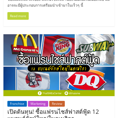
แฟ
อาจจะมีผู้ประกอบการเตรียมนำเข้ามาในเร็วๆ นี้
รน
Read more
ไชส์
แฟ
รน
ไชส์
ขาย
หน้า
Franchise
Marketing
Review
เปิดต้นทุน! ซื้อแฟรนไชส์ฟาสต์ฟู้ด 12
บ้าน