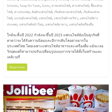
มอี
,
,
,
,
,
Schools
Snap-On Tools
Sonic
ขายแฟรนไชส์
ค่าแฟรนไชส์
ซื้อแฟรน
,
,
,
,
ไชส์
ต่างประเทศ
อันดับแฟรนไชส์
เริ่มต้นขายแฟรนไชส์
เริ่มต้นแฟรน
ไทย,
,
,
,
,
ไชส์
แบรนด์แฟรนไชส์
แฟรนไชส์
แฟรนไชส์กวดวิชา
แฟรนไชส์ต่าง
,
,
,
ประเทศ
แฟรนไชส์หน้าใหม่
แฟรนไชส์อาหาร
แฟรนไชส์เครื่องดื่ม
SMEs,
ใกล้จะสิ้นปี 2022 กำลังจะขึ้นปี 2023 แฟรนไชส์ยังเป็นธุรกิจที่
คาดว่าจะได้รับความนิยมและมีการเติบโตอย่างมากใน
แฟ
ประเทศไทย โดยเฉพาะแฟรนไชส์อาหารและเครื่องดื่ม แม้จะเจอ
วิกฤตแต่ก็สามารถปรับเปลี่ยนรูปแบบการขายได้ทั้งในหร้านและ
รน
เดลิเวอรี่
Read more
ไชส์,
ที่
ปรึกษา