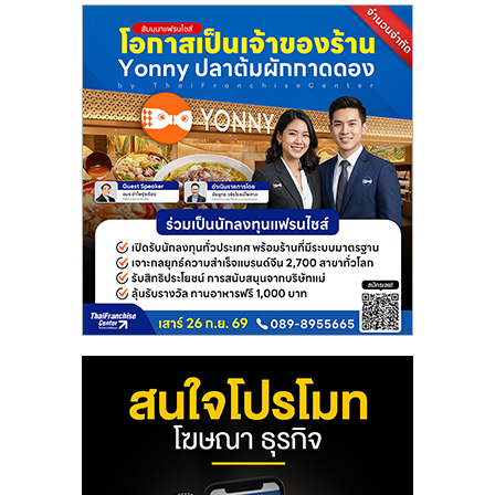
รน
ไชส์,
ศูนย์
รวม
แฟ
รน
ไชส์
พร้อม
ทำเล
สำหรับ
เปิด
ร้าน
ปรึกษา
ฟรี,
บริการ
พัฒนา
ระบบ
แฟ