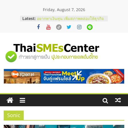
Skip
Friday, August 7, 2026
to
content
Latest:
อยากหาเงินทุน เพิ่มสภาพคล่องให้ธุรกิจ
เริ่มยังไงให้ผ่านฉลุย
สัมมนาออนไลน์ โอกาสบริหารสถานี
บริการน้ำมัน Shell
สัมมนาลงทุน แฟรนไชส์ยอนนี่
ThaiFranchise Meet Up จับคู่แฟรน
"ศูนย์
ไชส์ ครั้งที่ 8
ร้านเครื่องเสียงคุณภาพสูง พร้อม
โซลูชันระบบภาพและเสียง
รวม
บริษัท Cybersecurity ในไทยที่ไหนดี?
วิธีเลือกผู้ให้บริการให้คุ้มค่าและตอบ
โจทย์ธุรกิจ
ข้อมูล
ธุรกิจ
SME
Sonic