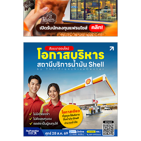
รน
ไชส์
ขาย
หน้า
บ้าน
ลงทุน
น้อย
คืน
ทุน
ไว,
ที่
ปรึกษา
การ
ลงทุน
และ
ขยาย
สา
ขา
แฟ