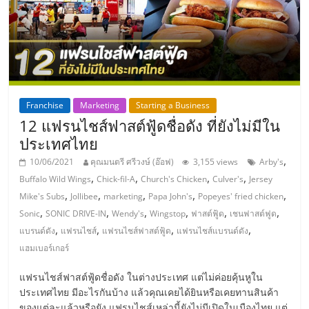
แฟ
รน
ไชส์,
Franchise
Marketing
Starting a Business
รวม
12 แฟรนไชส์ฟาสต์ฟู้ดชื่อดัง ที่ยังไม่มีใน
ประเทศไทย
แฟ
,
10/06/2021
คุณมนตรี ศรีวงษ์ (อ๊อฟ)
3,155 views
Arby's
,
,
,
,
Buffalo Wild Wings
Chick-fil-A
Church's Chicken
Culver's
Jersey
รน
,
,
,
,
,
Mike's Subs
Jollibee
marketing
Papa John's
Popeyes' fried chicken
,
,
,
,
,
,
Sonic
SONIC DRIVE-IN
Wendy's
Wingstop
ฟาสต์ฟู้ด
เชนฟาสต์ฟูด
ไชส์
,
,
,
,
แบรนด์ดัง
แฟรนไชส์
แฟรนไชส์ฟาสต์ฟู้ด
แฟรนไชส์แบรนด์ดัง
แฮมเบอร์เกอร์
ขาย
แฟรนไชส์ฟาสต์ฟู้ดชื่อดัง ในต่างประเทศ แต่ไม่ค่อยคุ้นหูใน
ประเทศไทย มีอะไรกันบ้าง แล้วคุณเคยได้ยินหรือเคยทานสินค้า
ของแต่ละแล้วหรือยัง แฟรนไชส์เหล่านี้ยังไม่มีเปิดในเมืองไทย แต่