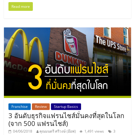
ศูนย์
Read more
รวม
แฟ
รน
ไชส์
พร้อม
ทำเล
Franchise
Review
Startup Basics
3 อันดับธุรกิจแฟรนไชส์มั่นคงที่สุดในโลก
สำหรับ
(จาก 500 แฟรนไชส์)
04/06/2018
คุณมนตรี ศรีวงษ์ (อ๊อฟ)
1,491 views
3