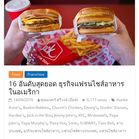
รน
ไชส์"
"ศูนย์
รวม
ข้อมูล
ธุรกิจ
SME
แห่ง
Food
Franchise
ประเทศไทย,
16 อันดับสุดยอด ธุรกิจแฟรนไชส์อาหาร
ThaiSMEsCenter,
ในอเมริกา
รวม
14/09/2016
คุณมนตรี ศรีวงษ์ (อ๊อฟ)
6,117 views
Auntie
ธุรกิจ
,
,
,
,
,
Anne's
Baskin-Robbins
Church's Chicken
Denny’s
Dunkin' Donuts
เอ
,
,
,
,
,
Hardee's
Jack in the Box
Jimmy John's
KFC
Mcdonald’s
Papa
ส
,
,
,
,
,
,
John's
Papa Murphy's
Pizza Hut
Sonic
SUBWAY
Taco Bell
ต่าง
เอ็
,
,
,
ประเทศ
ธุรกิจแฟรนไชส์อาหาร
แฟรนไชส์ต่างประเทศ
แฟรนไชส์อาหาร
มอี