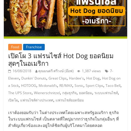
ลงทุน
และ
ขยาย
Food
Franchise
เปิดโผ 3 แฟรนไชส์ Hot Dog ยอดนิยม
สา
สุดๆในอเมริกา
ขา
16/08/2018
คุณมนตรี ศรีวงษ์ (อ๊อฟ)
1,387 views
7-
,
,
,
,
,
Eleven
Dunkin' Donuts
Great Clips
Hardee's
Hot Dog
Hot Dog on
,
,
,
,
,
,
,
a Stick
HOTDOG
Mcdonald’s
RE/MAX
Sonic
Sport Clips
Taco Bell
แฟ
,
,
,
,
,
The UPS Store
Wienerschnitzel
กลุ่มธุรกิจ
ยอดนิยม
ระบบแฟรนไชส์
,
,
เปิดโผ
แฟรนไชส์ต่างประเทศ
แฟรนไชส์ยอดนิยม
รน
เราต้องยอมรับว่า ในต่างประเทศโดยเฉพาะสหรัฐอเมริกา ธุรกิจ
ไชส์,
ในระบบแฟรนไชส์ เป็นตลาดที่ใหญ่มากกว่าธุรกิจในกลุ่มอื่นๆ ที่
สำคัญเกี่ยวข้องและอยู่ใกล้ชิดกับผู้บริโภคมาโดยตลอด