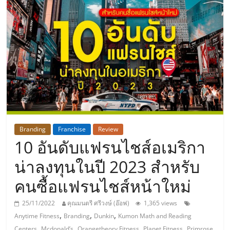
แห่ง
ประเทศไทย,
ThaiSMEsCenter,
รวม
ธุรกิจ
Branding
Franchise
Review
10 อันดับแฟรนไชส์อเมริกา
เอ
น่าลงทุนในปี 2023 สำหรับ
ส
คนซื้อแฟรนไชส์หน้าใหม่
เอ็
25/11/2022
คุณมนตรี ศรีวงษ์ (อ๊อฟ)
1,365 views
,
,
,
Anytime Fitness
Branding
Dunkin
Kumon Math and Reading
,
,
,
,
Centers
Mcdonald’s
Orangetheory Fitness
Planet Fitness
Primrose