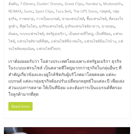
เปิด
,
,
,
,
,
,
อันดับ
7-Eleven
Dunkin' Donuts
Great Clips
Hardee's
Mcdonald’s
,
,
,
,
,
,
RE/MAX
Sonic
Sport Clips
Taco Bell
The UPS Store
กลยุทธ์
กลุ่ม
ร้าน
,
,
,
,
,
ธุรกิจ
การตลาด
การเป็นแบรนด์
ขายแฟรนไชส์
ซื้อแฟรนไชส์
ที่ครองใจ
,
,
,
,
,
ลูกค้า
ที่สุดในโลก
ธุรกิจแฟรนไชส์
ธุรกิจแฟรนไชส์อาหาร
น่าลงทุน
,
,
,
,
,
มั่นคง
ระบบแฟรนไชส์
สหรัฐอเมริกา
เป็นตลาดที่ใหญ่
เป็นที่นิยม
แฟรน
ปรึกษา
,
,
,
,
ไชส์
แฟรนไชส์ขายดีที่สุด
แฟรนไชส์ที่น่าสนใจ
แฟรนไชส์มีอะไรบ้าง
แฟ
,
รนไชส์ลงทุนน้อย
แฟรนไชส์ใหม่ๆ
ฟรี,
เราต้องยอมรับว่า ในต่างประเทศโดยเฉพาะสหรัฐอเมริกา ธุรกิจ
บริการ
ในระบบแฟรนไชส์ เป็นตลาดที่ใหญ่มากกว่าธุรกิจในกลุ่มอื่นๆ ที่
สำคัญเกี่ยวข้องและอยู่ใกล้ชิดกับผู้บริโภคมาโดยตลอด แต่ละ
แบรนด์ แต่ละกลุ่มธุรกิจต้องปรับเปลี่ยนกลยุทธ์ในแต่ละปี เพื่อแย่ง
พัฒนา
ส่วนแบ่งการตลาด ให้เป็นที่นิยม และต้องการเป็นแบรนด์ที่ครอง
ใจลูกค้ามากที่สุด
ระบบ
Read more
แฟ