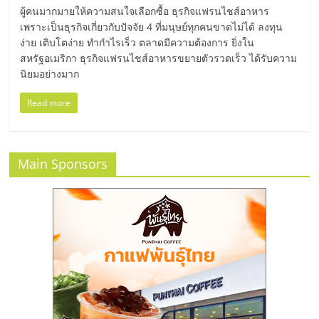
ไทย,
ผู้คนมากมายให้ความสนใจเลือกซื้อ ธุรกิจแฟรนไชส์อาหาร
SMEs,
เพราะเป็นธุรกิจเกี่ยวกับปัจจัย 4 ที่มนุษย์ทุกคนขาดไม่ได้ ลงทุน
แฟ
ง่าย เติบโตง่าย ทำกำไรเร็ว ตลาดมีความต้องการ ยิ่งใน
รน
สหรัฐอเมริกา ธุรกิจแฟรนไชส์อาหารขยายตัวรวดเร็ว ได้รับความ
ไชส์,
นิยมอย่างมาก
ที่
ปรึกษา
Read more
แฟ
รน
ไชส์,
Main Sponsors
รวม
แฟ
รน
ไชส์
ขาย
แฟ
รน
ไชส์
แฟ