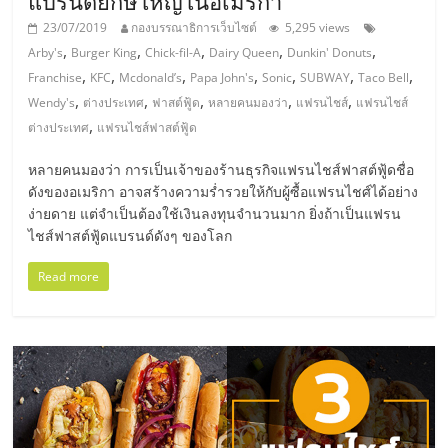
แบรนด์ยักษ์ใหญ่ในอเมริกา
23/07/2019
กองบรรณาธิการเว็บไซต์
5,295 views
ลงทุน
,
,
,
,
,
Arby's
Burger King
Chick-fil-A
Dairy Queen
Dunkin' Donuts
,
,
,
,
,
,
,
Franchise
KFC
Mcdonald’s
Papa John's
Sonic
SUBWAY
Taco Bell
น้อย
,
,
,
,
,
Wendy's
ต่างประเทศ
ฟาสต์ฟู้ด
หลายคนมองว่า
แฟรนไชส์
แฟรนไชส์
,
ต่างประเทศ
แฟรนไชส์ฟาสต์ฟู้ด
คืน
หลายคนมองว่า การเป็นเจ้าของร้านธุรกิจแฟรนไชส์ฟาสต์ฟู้ดชื่อ
ดังของอเมริกา อาจสร้างความร่ำรวยให้กับผู้ซื้อแฟรนไชศ์ได้อย่าง
ทุน
ง่ายดาย แต่จำเป็นต้องใช้เงินลงทุนจำนวนมาก ยิ่งถ้าเป็นแฟรน
ไชส์ฟาสต์ฟู้ดแบรนด์ดังๆ ของโลก
ไว,
Read more
ที่
ปรึกษา
การ