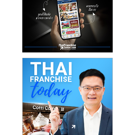
รน
ไชส์"