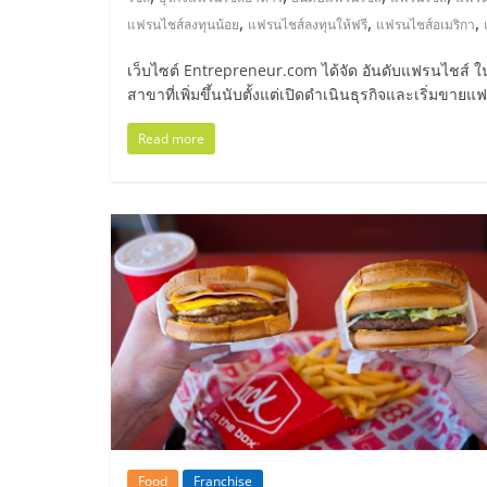
ไทย,
,
,
,
แฟรนไชส์ลงทุนน้อย
แฟรนไชส์ลงทุนให้ฟรี
แฟรนไชส์อเมริกา
SMEs,
เว็บไซต์ Entrepreneur.com ได้จัด อันดับแฟรนไชส์ ใ
สาขาที่เพิ่มขึ้นนับตั้งแต่เปิดดำเนินธุรกิจและเริ่มขาย
แฟ
Read more
รน
ไชส์,
ที่
ปรึกษา
แฟ
รน
Food
Franchise