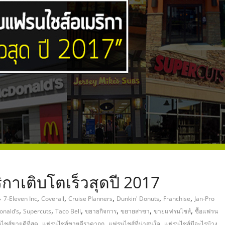
,
กาเติบโตเร็วสุดปี 2017
,
,
,
,
,
7-Eleven Inc
Coverall
Cruise Planners
Dunkin' Donuts
Franchise
Jan-Pro
,
,
,
,
,
,
onald’s
Supercuts
Taco Bell
ขยายกิจการ
ขยายสาขา
ขายแฟรนไชส์
ซื้อแฟรน
,
,
,
,
ชส์ขายดีที่สุด
แฟรนไชส์ขายดีราคาถูก
แฟรนไชส์ที่น่าสนใจ
แฟรนไชส์มีอะไรบ้าง