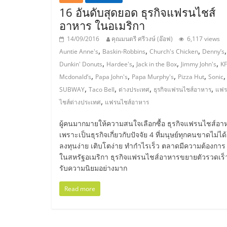
16 อันดับสุดยอด ธุรกิจแฟรนไชส์
ไชส์,
อาหาร ในอเมริกา
14/09/2016
คุณมนตรี ศรีวงษ์ (อ๊อฟ)
6,117 views
รวม
,
,
,
,
Auntie Anne's
Baskin-Robbins
Church's Chicken
Denny’s
,
,
,
,
Dunkin' Donuts
Hardee's
Jack in the Box
Jimmy John's
K
แฟ
,
,
,
,
,
Mcdonald’s
Papa John's
Papa Murphy's
Pizza Hut
Sonic
,
,
,
,
SUBWAY
Taco Bell
ต่างประเทศ
ธุรกิจแฟรนไชส์อาหาร
แฟ
รน
,
ไชส์ต่างประเทศ
แฟรนไชส์อาหาร
ผู้คนมากมายให้ความสนใจเลือกซื้อ ธุรกิจแฟรนไชส์อา
ไชส์
เพราะเป็นธุรกิจเกี่ยวกับปัจจัย 4 ที่มนุษย์ทุกคนขาดไม่ได้
ลงทุนง่าย เติบโตง่าย ทำกำไรเร็ว ตลาดมีความต้องการ ย
ขาย
ในสหรัฐอเมริกา ธุรกิจแฟรนไชส์อาหารขยายตัวรวดเร็ว
รับความนิยมอย่างมาก
แฟ
Read more
รน