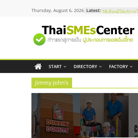
Skip
Thursday, August 6, 2026
Latest:
บริษัท Cybersecuri
to
วิธีเลือกผู้ให้บริกา
content
โจทย์ธุรกิจ
อยากหาเงินทุน เพิ่
"ศูนย์
เริ่มยังไงให้ผ่านฉลุ
สัมมนาออนไลน์ โอ
บริการน้ำมัน Shell
รวม
สัมมนาลงทุน แฟรน
ThaiFranchise Me
ไชส์ ครั้งที่ 8
START
DIRECTORY
FACTORY
ข้อมูล
ร้านเครื่องเสียงคุ
โซลูชันระบบภาพแ
Jimmy John’s
ธุรกิจ
SME
แห่ง