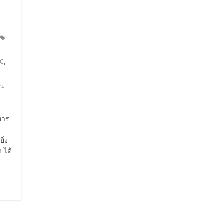
,
FC
รน
หาร
ิ่ง
 ได้