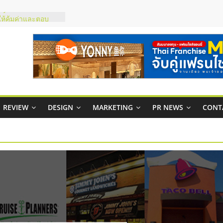
ty ในไทยที่ไหนดี?
รให้คุ้มค่าและตอบ
มสภาพคล่องให้ธุรกิจ
ย
กาสบริหารสถานี
ไชส์ยอนนี่
et Up จับคู่แฟรน
REVIEW
DESIGN
MARKETING
PR NEWS
CONT
ณภาพสูง พร้อม
ละเสียง