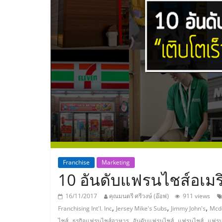
ประเทศไทย,
ThaiSMEsCenter
รวม
ธุรกิจ
เอ
ส
เอ็
Franchise
Marketing
10 อันดับแฟรนไชส์อเมริ
มอี
16/11/2017
คุณมนตรี ศรีวงษ์ (อ๊อฟ)
911 views
,
,
,
Franchising Int'l. Inc
Jersey Mike's Subs
Jimmy John's
Mcd
,
,
,
,
ไชส์
ธุรกิจแฟรนไชส์อาหาร
อันดับแฟรนไชส์
แฟรนไชส์
แฟรนไ