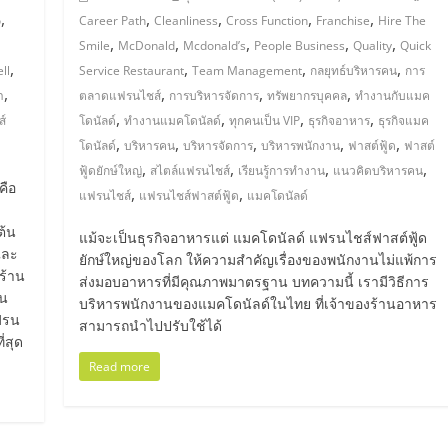
,
,
,
,
,
o
Career Path
Cleanliness
Cross Function
Franchise
Hire The
,
,
,
,
,
Smile
McDonald
Mcdonald’s
People Business
Quality
Quick
,
,
,
,
ll
Service Restaurant
Team Management
กลยุทธ์บริหารคน
การ
,
,
,
,
า
ตลาดแฟรนไชส์
การบริหารจัดการ
ทรัพยากรบุคคล
ทำงานกับแมค
,
,
,
,
์
โดนัลด์
ทำงานแมคโดนัลด์
ทุกคนเป็น VIP
ธุรกิจอาหาร
ธุรกิจแมค
,
,
,
,
,
โดนัลด์
บริหารคน
บริหารจัดการ
บริหารพนักงาน
ฟาสต์ฟู้ด
ฟาสต์
,
,
,
,
ฟู้ดยักษ์ใหญ่
สไตล์แฟรนไชส์
เรียนรู้การทำงาน
แนวคิดบริหารคน
คือ
,
,
แฟรนไชส์
แฟรนไชส์ฟาสต์ฟู้ด
แมคโดนัลด์
ต้น
แม้จะเป็นธุรกิจอาหารแต่ แมคโดนัลด์ แฟรนไชส์ฟาสต์ฟู้ด
และ
ยักษ์ใหญ่ของโลก ให้ความสำคัญเรื่องของพนักงานไม่แพ้การ
ร้าน
ส่งมอบอาหารที่มีคุณภาพมาตรฐาน บทความนี้ เรามีวิธีการ
ใน
บริหารพนักงานของแมคโดนัลด์ในไทย ที่เจ้าของร้านอาหาร
แฟรน
สามารถนำไปปรับใช้ได้
่สุด
Read more