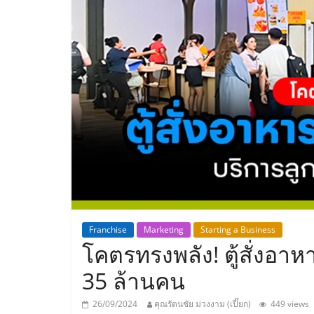
ประเทศไทย,
ThaiSMEsCenter
รวม
ธุรกิจ
เอ
ส
เอ็
Franchise
Marketing
Starting a Business
โคตรทรงพลัง! ตู้สั่งอา
มอี
35 ล้านคน
26/09/2024
คุณรัตนชัย ม่วงงาม (เปี๊ยก)
449 views