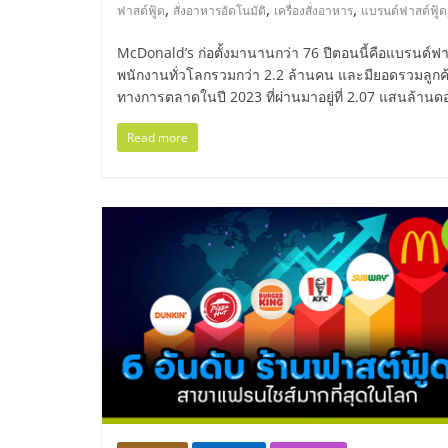
ไทย,
,
,
,
ฟาสต์ฟู้ด
สั่งอาหารอัตโนมัติ
เครื่องสั่งอาหาร
แบรนด์ฟาสต์ฟู้ด
SMEs,
McDonald’s ก่อตั้งมานานกว่า 76 ปีตอนนี้คือแบรนด์ฟา
พนักงานทั่วโลกรวมกว่า 2.2 ล้านคน และมียอดรวมลูกค้า
แฟ
ทางการตลาดในปี 2023 ที่ผ่านมาอยู่ที่ 2.07 แสนล้านด
Read more
รน
ไชส์,
ที่
ปรึกษา
แฟ
รน