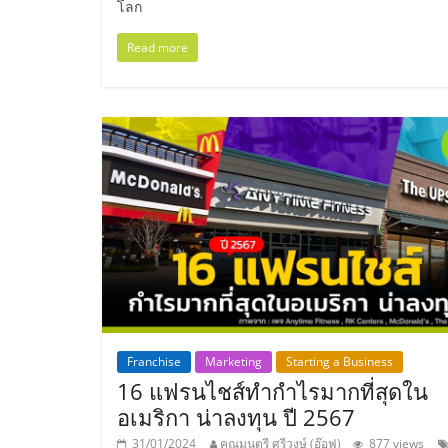
โลก
ไชส์
Read more
แฟ
รน
ไชส์
ขาย
หน้า
บ้าน
Franchise
Marketing
Starting a Business
16 แฟรนไชส์ทำกำไรมากที่สุดใน
ลงทุน
อเมริกา น่าลงทุน ปี 2567
31/01/2024
คุณมนตรี ศรีวงษ์ (อ๊อฟ)
877 views