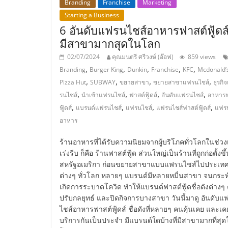
Branding
Franchise
Marketing
ไชส์,
Starting a Business
6 อันดับแฟรนไชส์อาหารฟาสต์ฟู้ดส์ 
มีสาขามากสุดในโลก
รวม
02/07/2024
คุณมนตรี ศรีวงษ์ (อ๊อฟ)
859 views
,
,
,
,
,
Branding
Burger King
Dunkin
Franchise
KFC
Mcdonald’
แฟ
,
,
,
,
Pizza Hut
SUBWAY
ขยายสาขา
ขยายสาขาแฟรนไชส์
ธุรกิ
,
,
,
,
รนไชส์
นำเข้าแฟรนไชส์
ฟาสต์ฟู้ดส์
อันดับแฟรนไชส์
อาหารฟ
รน
,
,
,
,
ฟู้ดส์
แบรนด์แฟรนไชส์
แฟรนไชส์
แฟรนไชส์ฟาสต์ฟู้ดส์
แฟรน
อาหาร
ไชส์
ร้านอาหารที่ได้รับความนิยมจากผู้บริโภคทั่วโลกในช่ว
เร่งรีบ ก็คือ ร้านฟาสต์ฟู้ด ส่วนใหญ่เป็นร้านที่ถูกก่อตั้งข
ขาย
สหรัฐอเมริกา ก่อนขยายสาขาแบบแฟรนไชส์ไปประเท
ต่างๆ ทั่วโลก หลายๆ แบรนด์มีหลายหมื่นสาขา จนกระทั
แฟ
เกิดการระบาดโควิด ทำให้แบรนด์ฟาสต์ฟู้ดชื่อดังต่างๆ 
ปรับกลยุทธ์ และปิดกิจการบางสาขา วันนี้มาดู อันดับ
ไชส์อาหารฟาสต์ฟู้ดส์ ชื่อดังที่หลายๆ คนคุ้นเคย และเค
รน
บริการกันเป็นประจำ มีแบรนด์ใดบ้างที่มีสาขามากที่สุ