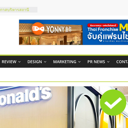
กาสบริหารสถานี
ไชส์ยอนนี่
et Up จับคู่แฟรน
ณภาพสูง พร้อม
ละเสียง
ty ในไทยที่ไหนดี?
รให้คุ้มค่าและตอบ
REVIEW
DESIGN
MARKETING
PR NEWS
CONT
มสภาพคล่องให้ธุรกิจ
ย