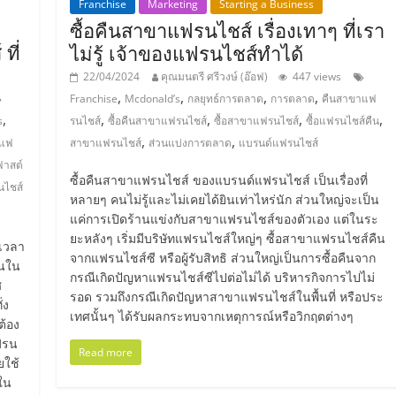
Franchise
Marketing
Starting a Business
ซื้อคืนสาขาแฟรนไชส์ เรื่องเทาๆ ที่เรา
ที่
ไม่รู้ เจ้าของแฟรนไชส์ทำได้
22/04/2024
คุณมนตรี ศรีวงษ์ (อ๊อฟ)
447 views
,
,
,
,
Franchise
Mcdonald’s
กลยุทธ์การตลาด
การตลาด
คืนสาขาแฟ
,
,
,
,
,
s
รนไชส์
ซื้อคืนสาขาแฟรนไชส์
ซื้อสาขาแฟรนไชส์
ซื้อแฟรนไชส์คืน
,
,
จแฟ
สาขาแฟรนไชส์
ส่วนแบ่งการตลาด
แบรนด์แฟรนไชส์
าสต์
ซื้อคืนสาขาแฟรนไชส์ ของแบรนด์แฟรนไชส์ เป็นเรื่องที่
ไชส์
หลายๆ คนไม่รู้และไม่เคยได้ยินเท่าไหร่นัก ส่วนใหญ่จะเป็น
แค่การเปิดร้านแข่งกับสาขาแฟรนไชส์ของตัวเอง แต่ในระ
ยะหลังๆ เริ่มมีบริษัทแฟรนไชส์ใหญ่ๆ ซื้อสาขาแฟรนไชส์คืน
งเวลา
จากแฟรนไชส์ซี หรือผู้รับสิทธิ ส่วนใหญ่เป็นการซื้อคืนจาก
ึ้นใน
กรณีเกิดปัญหาแฟรนไชส์ซีไปต่อไม่ได้ บริหารกิจการไปไม่
ศ
รอด รวมถึงกรณีเกิดปัญหาสาขาแฟรนไชส์ในพื้นที่ หรือประ
่ง
เทศนั้นๆ ได้รับผลกระทบจากเหตุการณ์หรือวิกฤตต่างๆ
ต้อง
แฟรน
Read more
ยใช้
ดใน