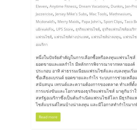
น้อย
,
,
,
,
Eleven
Anytime Fitness
Dream Vacations
Dunkin
Jan-Pr
,
,
,
,
Jazzercise
Jersey Mike's Subs
Mac Tools
Mathnasium
,
,
,
,
คืน
Mcdonald’s
Merry Maids
Papa John's
Sport Clips
Taco Be
,
,
,
uBreakiFix
UPS Store
ธุรกิจแฟรนไชส์
ธุรกิจแฟรนไชส์อเมริก
,
,
,
แฟรนไชส์
แฟรนไชส์ต่างประเทศ
แฟรนไชส์น่าลงทุน
แฟรนไชส
ทุน
อเมริกา
ไว,
หนึ่งในปัจจัยสำคัญในการเลือกซื้อหรือลงทุนแฟรนไชส์ 
ยอดขายและผลกำไร มีหลักการพิจารณาจากหลายองค์
ประกอบ อาทิ ค่าธรรมเนียมแฟรนไชส์และงบลงทุนเริ่ม
ที่
ชื่อเสียงแบรนด์ ยอดขายและกำไร ระบบการช่วยเหลือ
สนับสนุน เทรนด์และความต้องการของตลาด ทำเลที่ตั้ง
ปรึกษา
การแข่งขันและโอกาสของธุรกิจแฟรนไชส์ มาดูกันว่า
สหรัฐอเมริกาซึ่งเป็นต้นกำเนิดแฟรนไชส์โลก มีธุรกิจ
ไชส์แบรนด์ไหนบ้างน่าลงทุน และมีโอกาสทำกำไรมากที
การ
Read more
ลงทุน