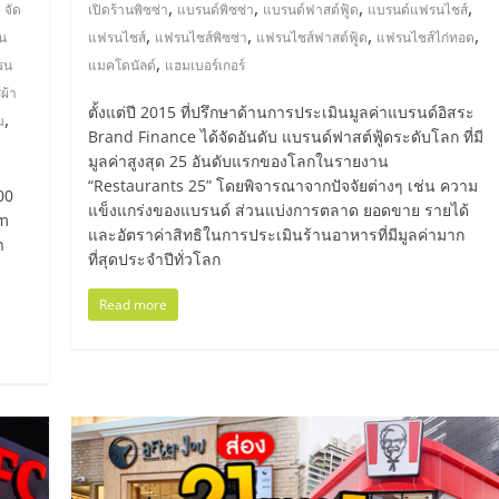
,
,
,
,
,
จัด
เปิดร้านพิซซ่า
แบรนด์พิซซ่า
แบรนด์ฟาสต์ฟู้ด
แบรนด์แฟรนไชส์
,
,
,
,
น
แฟรนไชส์
แฟรนไชส์พิซซ่า
แฟรนไชส์ฟาสต์ฟู้ด
แฟรนไชส์ไก่ทอด
,
รน
แมคโดนัลด์
แฮมเบอร์เกอร์
ผ้า
ตั้งแต่ปี 2015 ที่ปรึกษาด้านการประเมินมูลค่าแบรนด์อิสระ
,
ม
Brand Finance ได้จัดอันดับ แบรนด์ฟาสต์ฟู้ดระดับโลก ที่มี
มูลค่าสูงสุด 25 อันดับแรกของโลกในรายงาน
“Restaurants 25” โดยพิจารณาจากปัจจัยต่างๆ เช่น ความ
500
แข็งแกร่งของแบรนด์ ส่วนแบ่งการตลาด ยอดขาย รายได้
om
และอัตราค่าสิทธิในการประเมินร้านอาหารที่มีมูลค่ามาก
า
ที่สุดประจำปีทั่วโลก
Read more