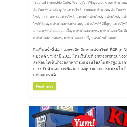
รวม
,
,
,
Tropical Smoothie Cafe
Wendy's
Wingstop
ขายแฟรนไชส์
,
,
,
อันดับแฟรนไชส์
ธุรกิจแฟรนไชส์
สุดยอดแฟรนไชส์
อันดับแฟร
แฟ
,
,
,
,
ไชส์
อุตสาหกรรมแฟรนไชส์
แบรนด์แฟรนไชส์
แฟรนไชส์
แฟ
,
,
,
ไชส์ดีที่สุด
แฟรนไชส์ต่างประเทศ
แฟรนไชส์ที่ดีที่สุด
แฟรนไชส์
,
,
,
รน
ม่าน
แฟรนไชส์สะดวกซื้อ
แฟรนไชส์อาหาร
แฟรนไชส์เครื่องดื่
,
,
แฟรนไชส์เบอร์เกอร์
แฟรนไชส์เบเกอรี่
แฟรนไชส์ไก่ทอด
ไชส์
ถือเป็นครั้งที่ 44 ของการจัด อันดับแฟรนไชส์ ที่ดีที่สุด 
แบรนด์ ประจำปี 2023 โดยเว็บไซต์ entrepreneur.c
พร้อม
สะท้อนให้เห็นถึงอุตสาหกรรมแฟรนไชส์ในสหรัฐอเมริก
การปรับตัวและการพัฒนาของผู้ประกอบการแฟรนไชส์
แต่ละแบรนด์
ทำเล
Read more
สำหรับ
เปิด