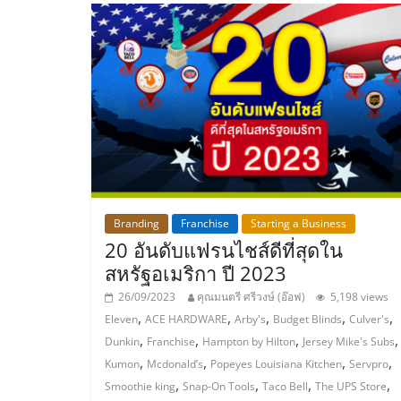
และ
ขยาย
สา
ขา
แฟ
Branding
Franchise
Starting a Business
20 อันดับแฟรนไชส์ดีที่สุดใน
รน
สหรัฐอเมริกา ปี 2023
26/09/2023
คุณมนตรี ศรีวงษ์ (อ๊อฟ)
5,198 views
ไชส์,
,
,
,
,
,
Eleven
ACE HARDWARE
Arby's
Budget Blinds
Culver's
,
,
,
Dunkin
Franchise
Hampton by Hilton
Jersey Mike's Subs
ศูนย์
,
,
,
,
Kumon
Mcdonald’s
Popeyes Louisiana Kitchen
Servpro
,
,
,
,
Smoothie king
Snap-On Tools
Taco Bell
The UPS Store