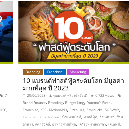
Branding
Franchise
Marketing
10 แบรนด์ฟาสต์ฟู้ดระดับโลก มีมูลค่า
มากที่สุด ปี 2023
7-
20/06/2023
คุณมนตรี ศรีวงษ์ (อ๊อฟ)
6,722 views
,
,
,
,
Brand Finance
Branding
Burger King
Domino’s Pizza
,
,
,
,
,
,
,
,
KFC
Franchise
KFC
Mcdonald’s
Pizza Hut
Starbucks
SUBWAY
,
,
,
,
,
Taco Bell
Tim Hortons
ซื้อแฟรนไชส์
ฟาสต์ฟู้ด
ร้านพิซซ่า
ร้าน
,
,
,
,
,
อาหาร
สตาร์บัคส์
อาหารฟาสต์ฟู้ด
เครื่องหมายการค้า
เคเอฟซี