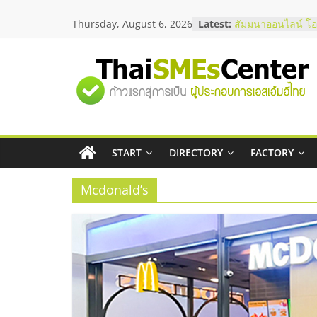
Skip
Thursday, August 6, 2026
Latest:
สัมมนาออนไลน์ โอ
to
บริการน้ำมัน Shell
content
สัมมนาลงทุน แฟรน
ThaiFranchise Me
"ศูนย์
ไชส์ ครั้งที่ 8
ร้านเครื่องเสียงคุ
โซลูชันระบบภาพแ
รวม
บริษัท Cybersecuri
วิธีเลือกผู้ให้บริกา
โจทย์ธุรกิจ
START
DIRECTORY
FACTORY
ข้อมูล
อยากหาเงินทุน เพิ่
เริ่มยังไงให้ผ่านฉลุ
Mcdonald’s
ธุรกิจ
SME
แห่ง