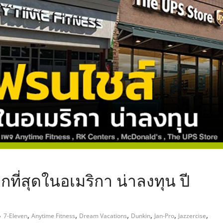
,
ี่สุดในอเมริกา น่าลงทุน ปี
,
,
,
,
,
,
7-Eleven
Anytime Fitness
Dream Vacations
Dunkin
Jan-Pro
Jazzercise