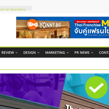
ไชส์ยอนนี่
et Up จับคู่แฟรน
ณภาพสูง พร้อม
ละเสียง
ty ในไทยที่ไหนดี?
รให้คุ้มค่าและตอบ
มสภาพคล่องให้ธุรกิจ
ย
REVIEW
DESIGN
MARKETING
PR NEWS
CONT
กาสบริหารสถานี