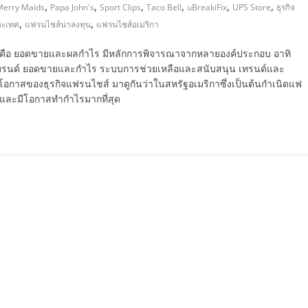
,
,
,
,
,
,
Merry Maids
Papa John's
Sport Clips
Taco Bell
uBreakiFix
UPS Store
ธุรกิจ
,
,
ระเทศ
แฟรนไชส์น่าลงทุน
แฟรนไชส์อเมริกา
ส์ คือ ยอดขายและผลกำไร มีหลักการพิจารณาจากหลายองค์ประกอบ อาทิ
งแบรนด์ ยอดขายและกำไร ระบบการช่วยเหลือและสนับสนุน เทรนด์และ
อกาสของธุรกิจแฟรนไชส์ มาดูกันว่าในสหรัฐอเมริกาซึ่งเป็นต้นกำเนิดแฟ
 และมีโอกาสทำกำไรมากที่สุด