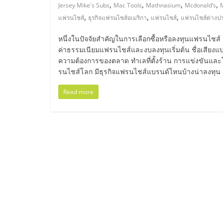
ไทย,
,
,
,
,
Jersey Mike's Subs
Mac Tools
Mathnasium
Mcdonald’s
,
,
,
แฟรนไชส์
ธุรกิจแฟรนไชส์อเมริกา
แฟรนไชส์
แฟรนไชส์ต่างป
SMEs,
หนึ่งในปัจจัยสำคัญในการเลือกซื้อหรือลงทุนแฟรนไช
แฟ
ค่าธรรมเนียมแฟรนไชส์และงบลงทุนเริ่มต้น ชื่อเสีย
ความต้องการของตลาด ทำเลที่ตั้งร้าน การแข่งขันและโ
รนไชส์โลก มีธุรกิจแฟรนไชส์แบรนด์ไหนบ้างน่าลงทุน
รน
Read more
ไชส์,
ที่
ปรึกษา
แฟ
รน