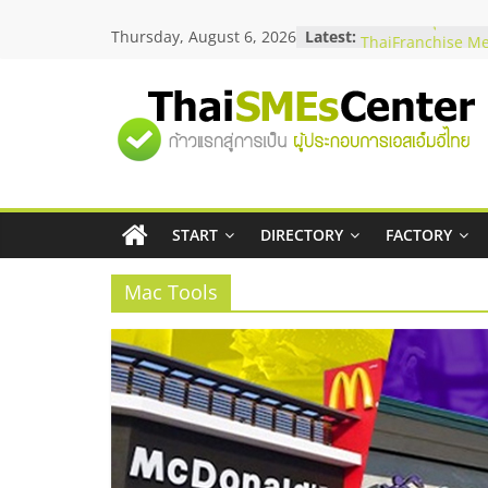
Skip
Thursday, August 6, 2026
Latest:
สัมมนาลงทุน แฟรน
to
ThaiFranchise Me
content
ไชส์ ครั้งที่ 8
ร้านเครื่องเสียงคุ
"ศูนย์
โซลูชันระบบภาพแ
บริษัท Cybersecuri
วิธีเลือกผู้ให้บริกา
รวม
โจทย์ธุรกิจ
อยากหาเงินทุน เพิ่
เริ่มยังไงให้ผ่านฉลุ
START
DIRECTORY
FACTORY
ข้อมูล
สัมมนาออนไลน์ โอ
บริการน้ำมัน Shell
Mac Tools
ธุรกิจ
SME
แห่ง