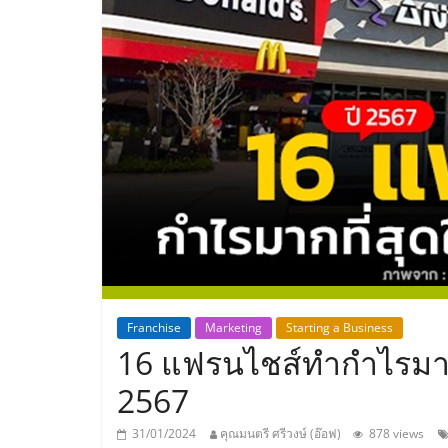
ประเทศไทย,
ThaiSMEsCenter
รวม
ธุรกิจ
เอ
ส
เอ็
Franchise
Marketing
Starting a Business
16 แฟรนไชส์ทำกำไรมากท
มอี
2567
31/01/2024
คุณมนตรี ศรีวงษ์ (อ๊อฟ)
878 views