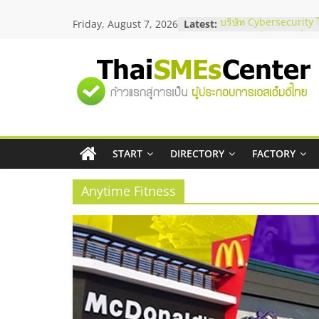
Skip
Friday, August 7, 2026
Latest:
บริษัท Cybersecurity 
to
วิธีเลือกผู้ให้บริการให
content
โจทย์ธุรกิจ
อยากหาเงินทุน เพิ่มสภ
"ศูนย์
เริ่มยังไงให้ผ่านฉลุย
สัมมนาออนไลน์ โอกาส
บริการน้ำมัน Shell
รวม
สัมมนาลงทุน แฟรนไชส
ThaiFranchise Meet U
ไชส์ ครั้งที่ 8
START
DIRECTORY
FACTORY
ข้อมูล
ร้านเครื่องเสียงคุณภาพ
โซลูชันระบบภาพและเ
Anytime Fitness
ธุรกิจ
SME
แห่ง