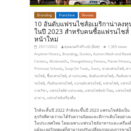
ไชส์,
Branding
Franchise
Review
10 อันดับแฟรนไชส์อเมริกาน่าลงทุ
รวม
ในปี 2023 สำหรับคนซื้อแฟรนไชส์
หน้าใหม่
แฟ
25/11/2022
คุณมนตรี ศรีวงษ์ (อ๊อฟ)
1,365 views
,
,
,
Anytime Fitness
Branding
Dunkin
Kumon Math and Read
รน
,
,
,
Centers
Mcdonald’s
Orangetheory Fitness
Planet Fitness
,
,
,
,
Primrose Schools
Snap-On Tools
Sonic
ขายแฟรนไชส์
ค่
ไชส์
,
,
,
,
รนไชส์
ซื้อแฟรนไชส์
ต่างประเทศ
อันดับแฟรนไชส์
เริ่มต้นข
,
,
,
,
รนไชส์
เริ่มต้นแฟรนไชส์
แบรนด์แฟรนไชส์
แฟรนไชส์
แฟรนไ
ขาย
,
,
,
กวดวิชา
แฟรนไชส์ต่างประเทศ
แฟรนไชส์หน้าใหม่
แฟรนไชส์
,
อาหาร
แฟรนไชส์เครื่องดื่ม
แฟ
ใกล้จะสิ้นปี 2022 กำลังจะขึ้นปี 2023 แฟรนไชส์ยังเป็น
ธุรกิจที่คาดว่าจะได้รับความนิยมและมีการเติบโตอย่าง
รน
ในประเทศไทย โดยเฉพาะแฟรนไชส์อาหารและเครื่องดื
แม้จะเจอวิกฤตแต่ก็สามารถปรับเปลี่ยนรูปแบบการขายได้