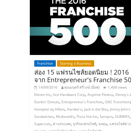
และ
ขยาย
สา
ขา
Franchise
Starting a Business
แฟ
ส่อง 15 แฟรนไชส์ยอดนิยม ! 2016
จาก Entrepreneur’s Franchise 5
รน
14/09/2016
คุณมนตรี ศรีวงษ์ (อ๊อฟ)
1,408 views
,
,
,
Eleven Inc
Ace Hardware Corp
Anytime Fitness
Denny's I
ไชส์,
,
,
Dunkin' Donuts
Entrepreneur's Franchise
GNC Franchisin
,
,
,
Hampton by Hilton
Hardee's
Jack in the Box
Jimmy John's
ศูนย์
,
,
,
,
,
Sandwiches
Mcdonald’s
Pizza Hut Inc
Servpro
SUBWAY
,
,
,
,
Supercuts
ต่างประเทศ
ธุรกิจแฟรนไชส์
ลงทุน
แฟรนไชส์ต่าง
,
,