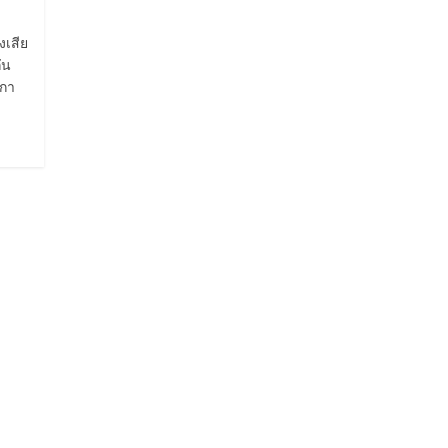
งเสีย
ัน
ิกา