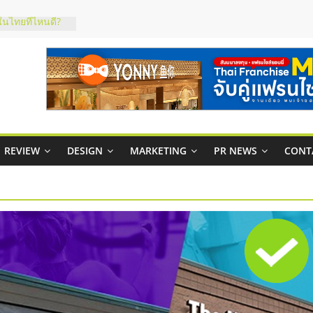
ในไทยที่ไหนดี?
้คุ้มค่าและตอบ
าพคล่องให้ธุรกิจ
บริหารสถานี
์ยอนนี่
p จับคู่แฟรน
REVIEW
DESIGN
MARKETING
PR NEWS
CONT
สูง พร้อม
สียง