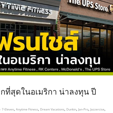
,
ี่สุดในอเมริกา น่าลงทุน ปี
,
,
,
,
,
,
7-Eleven
Anytime Fitness
Dream Vacations
Dunkin
Jan-Pro
Jazzercise