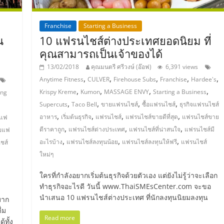
Franchise
Starting a Business
น
10 แฟรนไชส์ต่างประเทศยอดนิยม ที่
คุณสามารถเป็นเจ้าของได้
13/02/2018
คุณมนตรี ศรีวงษ์ (อ๊อฟ)
6,391 views
,
,
,
,
,
Anytime Fitness
CULVER
Firehouse Subs
Franchise
Hardee's
,
,
,
,
Krispy Kreme
Kumon
MASSAGE ENVY
Starting a Business
ing
,
,
,
,
,
Supercuts
Taco Bell
ขายแฟรนไชส์
ซื้อแฟรนไชส์
ธุรกิจแฟรนไชส์
,
,
,
,
อาหาร
เริ่มต้นธุรกิจ
แฟรนไชส์
แฟรนไชส์ขายดีที่สุด
แฟรนไชส์ขาย
าแฟ
,
,
,
ดีราคาถูก
แฟรนไชส์ต่างประเทศ
แฟรนไชส์ที่น่าสนใจ
แฟรนไชส์มี
ายแฟ
,
,
,
อะไรบ้าง
แฟรนไชส์ลงทุนน้อย
แฟรนไชส์ลงทุนให้ฟรี
แฟรนไชส์
ชส์
ใหม่ๆ
ใครที่กำลังอยากเริ่มต้นธุรกิจด้วยตัวเอง แต่ยังไม่รู้ว่าจะเลือก
ทำธุรกิจอะไรดี วันนี้ www.ThaiSMEsCenter.com จะขอ
นำเสนอ 10 แฟรนไชส์ต่างประเทศ ที่นักลงทุนนิยมลงทุน
มาก
่ม
Read more
ทั้ง