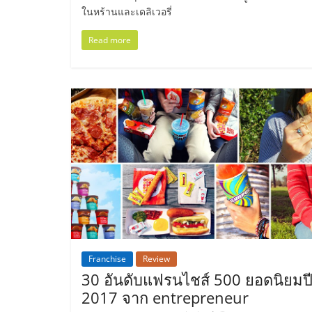
ในหร้านและเดลิเวอรี่
ไชส์
Read more
แฟ
รน
ไชส์
ขาย
หน้า
บ้าน
Franchise
Review
30 อันดับแฟรนไชส์ 500 ยอดนิยมป
ลงทุน
2017 จาก entrepreneur