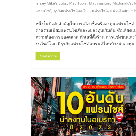
ไทย,
,
,
,
,
Jersey Mike's Subs
Mac Tools
Mathnasium
Mcdonald’s
,
,
,
แฟรนไชส์
ธุรกิจแฟรนไชส์อเมริกา
แฟรนไชส์
แฟรนไชส์ต่างป
SMEs,
หนึ่งในปัจจัยสำคัญในการเลือกซื้อหรือลงทุนแฟรนไช
แฟ
ค่าธรรมเนียมแฟรนไชส์และงบลงทุนเริ่มต้น ชื่อเสีย
ความต้องการของตลาด ทำเลที่ตั้งร้าน การแข่งขันและโ
รนไชส์โลก มีธุรกิจแฟรนไชส์แบรนด์ไหนบ้างน่าลงทุน
รน
Read more
ไชส์,
ที่
ปรึกษา
แฟ
รน