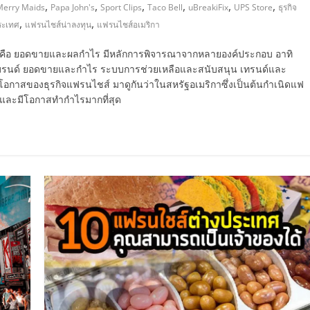
,
,
,
,
,
,
Merry Maids
Papa John's
Sport Clips
Taco Bell
uBreakiFix
UPS Store
ธุรกิจ
,
,
ระเทศ
แฟรนไชส์น่าลงทุน
แฟรนไชส์อเมริกา
ส์ คือ ยอดขายและผลกำไร มีหลักการพิจารณาจากหลายองค์ประกอบ อาทิ
งแบรนด์ ยอดขายและกำไร ระบบการช่วยเหลือและสนับสนุน เทรนด์และ
อกาสของธุรกิจแฟรนไชส์ มาดูกันว่าในสหรัฐอเมริกาซึ่งเป็นต้นกำเนิดแฟ
 และมีโอกาสทำกำไรมากที่สุด