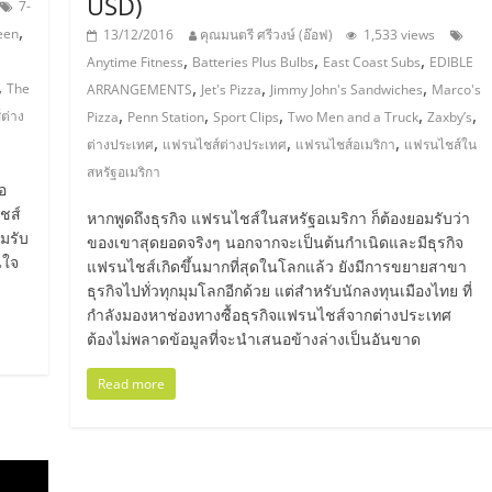
USD)
7-
,
een
13/12/2016
คุณมนตรี ศรีวงษ์ (อ๊อฟ)
1,533 views
,
,
,
Anytime Fitness
Batteries Plus Bulbs
East Coast Subs
EDIBLE
,
,
,
,
The
ARRANGEMENTS
Jet's Pizza
Jimmy John's Sandwiches
Marco's
,
,
,
,
,
ต่าง
Pizza
Penn Station
Sport Clips
Two Men and a Truck
Zaxby’s
,
,
,
ต่างประเทศ
แฟรนไชส์ต่างประเทศ
แฟรนไชส์อเมริกา
แฟรนไชส์ใน
สหรัฐอเมริกา
อ
ไชส์
หากพูดถึงธุรกิจ แฟรนไชส์ในสหรัฐอเมริกา ก็ต้องยอมรับว่า
มรับ
ของเขาสุดยอดจริงๆ นอกจากจะเป็นต้นกำเนิดและมีธุรกิจ
นใจ
แฟรนไชส์เกิดขึ้นมากที่สุดในโลกแล้ว ยังมีการขยายสาขา
ธุรกิจไปทั่วทุกมุมโลกอีกด้วย แต่สำหรับนักลงทุนเมืองไทย ที่
กำลังมองหาช่องทางซื้อธุรกิจแฟรนไชส์จากต่างประเทศ
ต้องไม่พลาดข้อมูลที่จะนำเสนอข้างล่างเป็นอันขาด
Read more