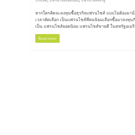
รวม
ประเทศ
แฟรนไชส์ยอดนิยม
แฟรนไชส์สหรัฐ
หากใครคิดจะลงทุนซื้อธุรกิจแฟรนไชส์ แบบไม่ต้องมานั่
แฟ
เวลาคัดเลือก เป็นแฟรนไชส์ที่คนนิยมเลือกซื้อมาลงทุนก
เป็น แฟรนไชส์ยอดนิยม แฟรนไชส์ขายดี ในสหรัฐอเมร
รน
Read more
ไชส์
พร้อม
ทำเล
สำหรับ
เปิด