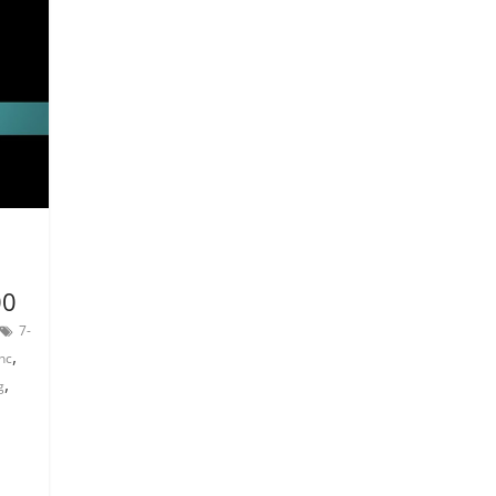
00
7-
,
nc
,
g