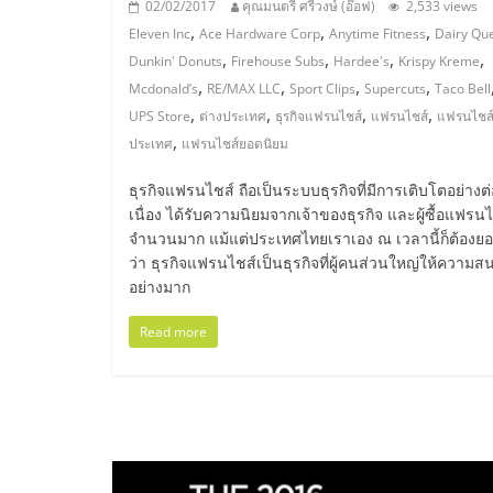
02/02/2017
คุณมนตรี ศรีวงษ์ (อ๊อฟ)
2,533 views
น้อย
,
,
,
Eleven Inc
Ace Hardware Corp
Anytime Fitness
Dairy Qu
,
,
,
,
Dunkin' Donuts
Firehouse Subs
Hardee's
Krispy Kreme
คืน
,
,
,
,
Mcdonald’s
RE/MAX LLC
Sport Clips
Supercuts
Taco Bell
,
,
,
,
UPS Store
ต่างประเทศ
ธุรกิจแฟรนไชส์
แฟรนไชส์
แฟรนไชส์
ทุน
,
ประเทศ
แฟรนไชส์ยอดนิยม
ธุรกิจแฟรนไชส์ ถือเป็นระบบธุรกิจที่มีการเติบโตอย่างต่
ไว,
เนื่อง ได้รับความนิยมจากเจ้าของธุรกิจ และผู้ซื้อแฟรน
จำนวนมาก แม้แต่ประเทศไทยเราเอง ณ เวลานี้ก็ต้องยอ
ที่
ว่า ธุรกิจแฟรนไชส์เป็นธุรกิจที่ผู้คนส่วนใหญ่ให้ความส
อย่างมาก
ปรึกษา
Read more
การ
ลงทุน