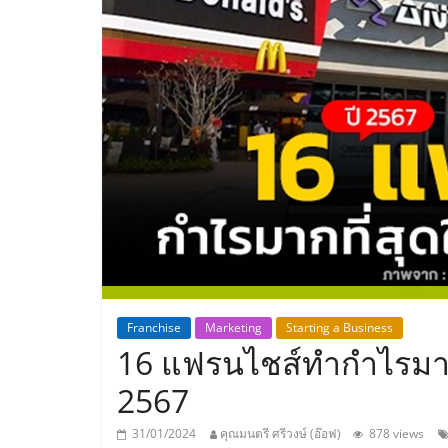
ประเทศไทย,
ThaiSMEsCenter
รวม
ธุรกิจ
เอ
ส
เอ็
Franchise
Marketing
Starting a Business
16 แฟรนไชส์ทำกำไรมากท
มอี
2567
31/01/2024
คุณมนตรี ศรีวงษ์ (อ๊อฟ)
878 views