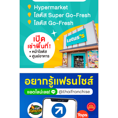
เปิด
ร้าน
ปรึกษา
ฟรี,
บริการ
พัฒนา
ระบบ
แฟ