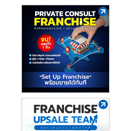
ไทย,
SMEs,
แฟ
รน
ไชส์,
ที่
ปรึกษา
แฟ
รน
ไชส์,
รวม
แฟ
รน
ไชส์
ขาย
แฟ
รน
ไชส์
แฟ