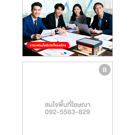
รน
ไชส์
ขาย
หน้า
บ้าน
ลงทุน
น้อย
คืน
ทุน
ไว,
ที่
ปรึกษา
การ
ลงทุน
และ
ขยาย
สา
ขา
แฟ