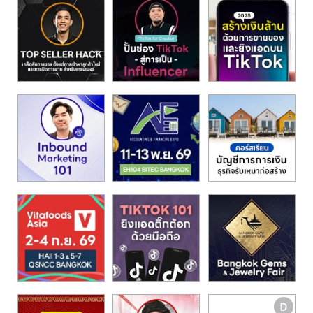
รน
ไชส์"