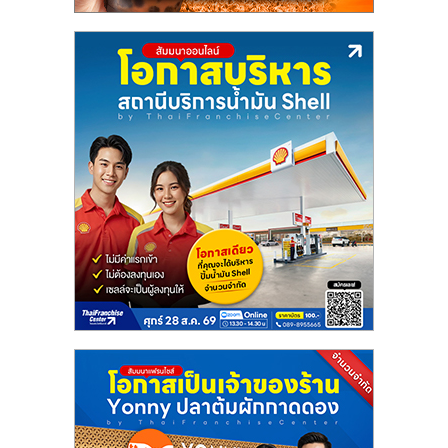
ลงทุน
น้อย
คืน
ทุน
ไว,
ที่
ปรึกษา
การ