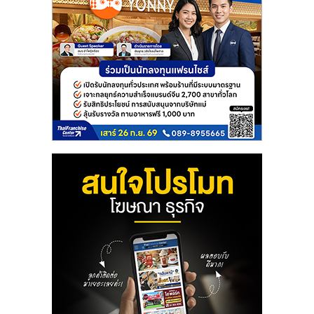
ลงทุน
และ
ขยาย
สา
ขา
แฟ
รน
ไชส์,