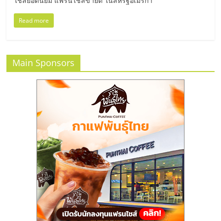
แฟ
ไชส์ยอดนิยม แฟรนไชส์ขายดี ในสหรัฐอเมริกา
รน
Read more
ไชส์
Main Sponsors
แฟ
รน
ไชส์
ขาย
หน้า
บ้าน