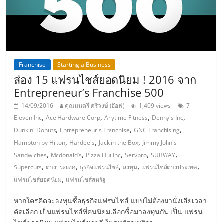
แฟ
รน
ไชส์,
Franchise
Starting a Business
รวม
ส่อง 15 แฟรนไชส์ยอดนิยม ! 2016 จาก
Entrepreneur’s Franchise 500
แฟ
14/09/2016
คุณมนตรี ศรีวงษ์ (อ๊อฟ)
1,409 views
7-
,
,
,
,
Eleven Inc
Ace Hardware Corp
Anytime Fitness
Denny's Inc
,
,
,
Dunkin' Donuts
Entrepreneur's Franchise
GNC Franchising
รน
,
,
,
Hampton by Hilton
Hardee's
Jack in the Box
Jimmy John's
,
,
,
,
,
Sandwiches
Mcdonald’s
Pizza Hut Inc
Servpro
SUBWAY
ไชส์
,
,
,
,
,
Supercuts
ต่างประเทศ
ธุรกิจแฟรนไชส์
ลงทุน
แฟรนไชส์ต่างประเทศ
,
แฟรนไชส์ยอดนิยม
แฟรนไชส์สหรัฐ
ขาย
หากใครคิดจะลงทุนซื้อธุรกิจแฟรนไชส์ แบบไม่ต้องมานั่งเสียเวลา
คัดเลือก เป็นแฟรนไชส์ที่คนนิยมเลือกซื้อมาลงทุนกัน เป็น แฟรน