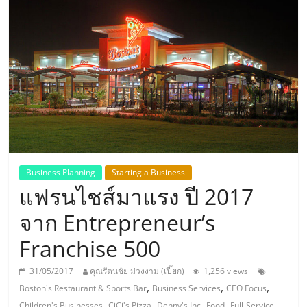
แห่ง
ประเทศไทย,
ThaiSMEsCenter,
รวม
ธุรกิจ
Business Planning
Starting a Business
แฟรนไชส์มาแรง ปี 2017
เอ
จาก Entrepreneur’s
ส
Franchise 500
เอ็
31/05/2017
คุณรัตนชัย ม่วงงาม (เปี๊ยก)
1,256 views
,
,
,
Boston's Restaurant & Sports Bar
Business Services
CEO Focus
,
,
,
,
Children's Businesses
CiCi's Pizza
Denny's Inc
Food
Full-Service