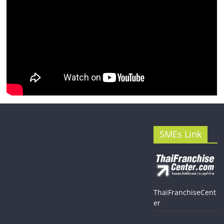
SMEs Link
ThaiFranchiseCent
er