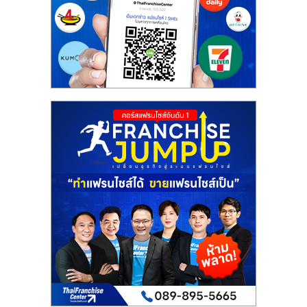
รน
ไชส์"
"ศูนย์
รวม
ข้อมูล
ธุรกิจ
SME
แห่ง
ประเทศไทย,
ThaiSMEsCenter,
รวม
ธุรกิจ
เอ
ส
เอ็
มอี