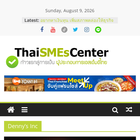
Skip
Sunday, August 9, 2026
to
content
Latest:
อยากหาเงินทุน เพิ่มสภาพคล่องให้ธุรกิจ
เริ่มยังไงให้ผ่านฉลุย
สัมมนาออนไลน์ โอกาสบริหารสถานี
บริการน้ำมัน Shell
สัมมนาลงทุน แฟรนไชส์ยอนนี่
ThaiFranchise Meet Up จับคู่แฟรน
"ศูนย์
ไชส์ ครั้งที่ 8
ร้านเครื่องเสียงคุณภาพสูง พร้อม
โซลูชันระบบภาพและเสียง
รวม
บริษัท Cybersecurity ในไทยที่ไหนดี?
วิธีเลือกผู้ให้บริการให้คุ้มค่าและตอบ
โจทย์ธุรกิจ
ข้อมูล
ธุรกิจ
SME
Denny’s Inc