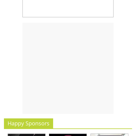
รน
ไชส์,
ศูนย์
รวม
แฟ
รน
ไชส์
พร้อม
ทำเล
สำหรับ
เปิด
ร้าน
ปรึกษา
ฟรี,
บริการ
พัฒนา
ระบบ
Happy Sponsors
แฟ