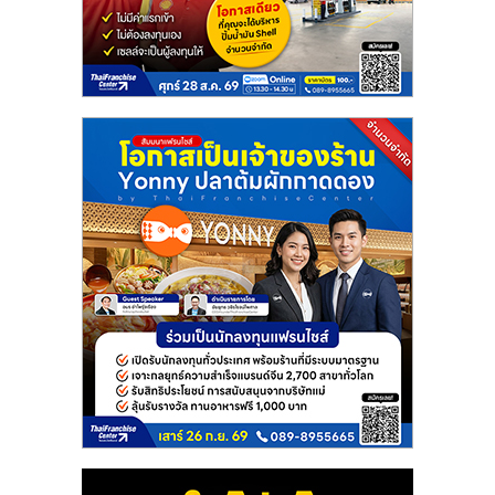
แฟ
รน
ไชส์
แฟ
รน
ไชส์
ขาย
หน้า
บ้าน