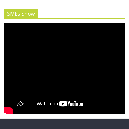
รน
ไชส์"
SMEs Show