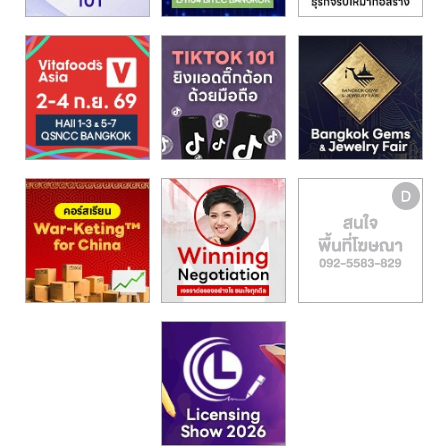
รน
ไชส์,
ศูนย์
รวม
แฟ
รน
ไชส์
พร้อม
ทำเล
สำหรับ
เปิด
ร้าน
ปรึกษา
ฟรี,
บริการ
พัฒนา
ระบบ
แฟ