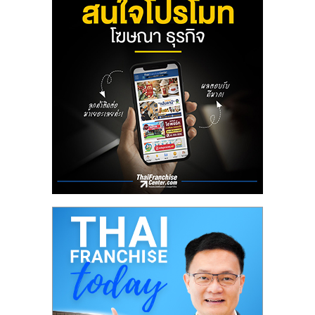
ลงทุน
น้อย
คืน
ทุน
ไว,
ที่
ปรึกษา
การ