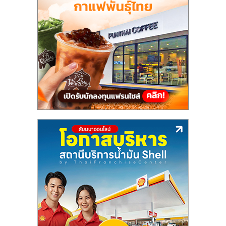
แฟ
รน
ไชส์,
รวม
แฟ
รน
ไชส์
ขาย