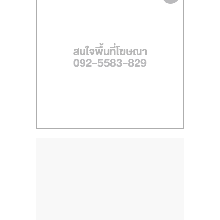
ไทย,
SMEs,
แฟ
รน
ไชส์,
ที่
ปรึกษา
แฟ
รน
ไชส์,
รวม
แฟ
รน
ไชส์
ขาย
แฟ
รน
ไชส์
แฟ