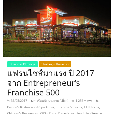
แห่ง
ประเทศไทย,
ThaiSMEsCenter,
รวม
ธุรกิจ
Business Planning
Starting a Business
แฟรนไชส์มาแรง ปี 2017
เอ
จาก Entrepreneur’s
ส
Franchise 500
เอ็
31/05/2017
คุณรัตนชัย ม่วงงาม (เปี๊ยก)
1,256 views
,
,
,
Boston's Restaurant & Sports Bar
Business Services
CEO Focus
,
,
,
,
Children's Businesses
CiCi's Pizza
Denny's Inc
Food
Full-Service