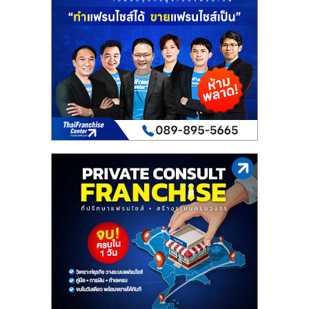
เปิด
ร้าน
ปรึกษา
ฟรี,
บริการ
พัฒนา
ระบบ
แฟ