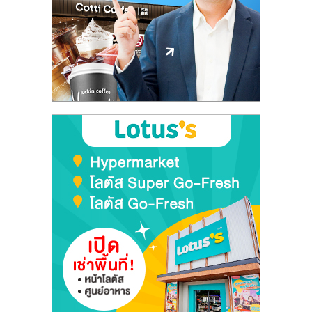
ลงทุน
และ
ขยาย
สา
ขา
แฟ
รน
ไชส์,