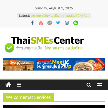
Skip
Sunday, August 9, 2026
to
content
Latest:
อยากหาเงินทุน เพิ่มสภาพคล่องให้ธุรกิจ
เริ่มยังไงให้ผ่านฉลุย
สัมมนาออนไลน์ โอกาสบริหารสถานี
บริการน้ำมัน Shell
สัมมนาลงทุน แฟรนไชส์ยอนนี่
ThaiFranchise Meet Up จับคู่แฟรน
"ศูนย์
ไชส์ ครั้งที่ 8
ร้านเครื่องเสียงคุณภาพสูง พร้อม
โซลูชันระบบภาพและเสียง
รวม
บริษัท Cybersecurity ในไทยที่ไหนดี?
วิธีเลือกผู้ให้บริการให้คุ้มค่าและตอบ
โจทย์ธุรกิจ
ข้อมูล
ธุรกิจ
SME
Welcomemat Services