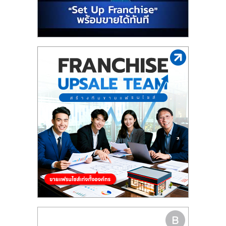
รน
ไชส์"
"ศูนย์
รวม
ข้อมูล
ธุรกิจ
SME
แห่ง
ประเทศไทย,
ThaiSMEsCenter,
รวม
ธุรกิจ
เอ
ส
เอ็
มอี