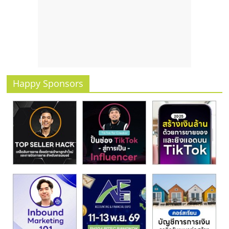
รน
ไชส์
ขาย
หน้า
บ้าน
ลงทุน
น้อย
Happy Sponsors
คืน
ทุน
ไว,
ที่
ปรึกษา
การ
ลงทุน
และ
ขยาย
สา
ขา
แฟ