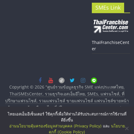
SMEs Link
ThaiFranchiseCent
er
Copyright © 2026
"ศูนย์รวมข้อมูลธุรกิจ SME แห่งประเทศไทย,
ThaiSMEsCenter, รวมธุรกิจเอสเอ็มอีไทย, SMEs, แฟรนไชส์, ที่
ปรึกษาแฟรนไชส์, รวมแฟรนไชส์ ขายแฟรนไชส์ แฟรนไชส์ขายหน้า
บ้าน ลงทุนน้อย คืนทุนไว, ที่ปรึกษาการลงทุนและขยายสาขาแฟรน
ไทยเอสเอ็มอีเซ็นเตอร์ ใช้คุกกี้เพื่อให้ท่านได้รับประสบการณ์การใช้งานที่
ไชส์, ศูนย์รวมแฟรนไชส์ พร้อมทำเลสำหรับเปิดร้าน ปรึกษาฟรี,
ดียิ่งขึ้น
บริการพัฒนาระบบแฟรนไชส์"
. All rights reserved.
อ่านนโยบายคุ้มครองข้อมูลส่วนบุคคล (Privacy Policy)
และ
นโยบาย
คุกกี้ (Cookie Policy)