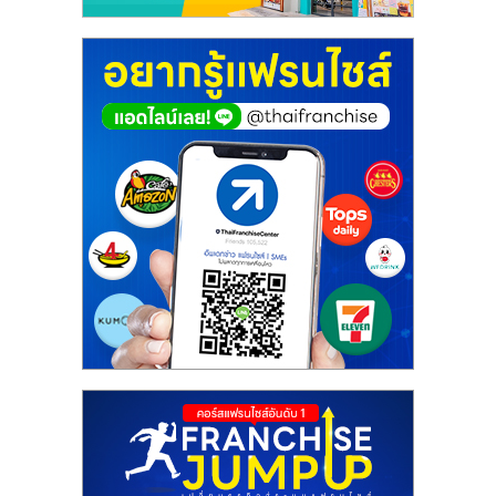
ศูนย์
รวม
แฟ
รน
ไชส์
พร้อม
ทำเล
สำหรับ