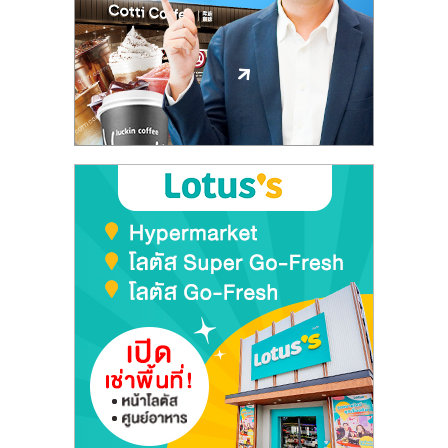
ลงทุน
และ
ขยาย
สา
ขา
แฟ
รน
ไชส์,