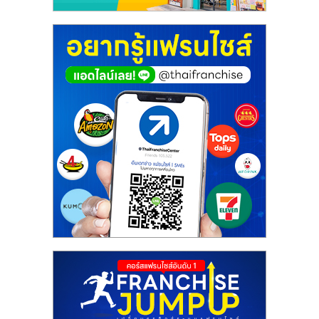
ศูนย์
รวม
แฟ
รน
ไชส์
พร้อม
ทำเล
สำหรับ