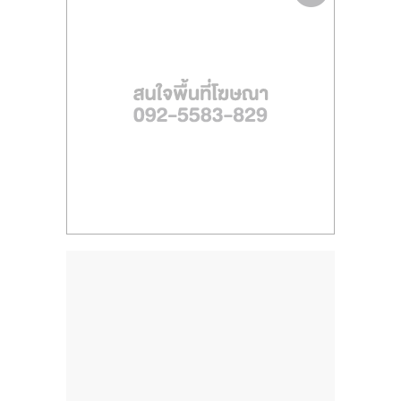
ไทย,
SMEs,
แฟ
รน
ไชส์,
ที่
ปรึกษา
แฟ
รน
ไชส์,
รวม
แฟ
รน
ไชส์
ขาย
แฟ
รน
ไชส์
แฟ