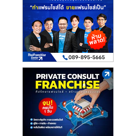
เปิด
ร้าน
ปรึกษา
ฟรี,
บริการ
พัฒนา
ระบบ
แฟ