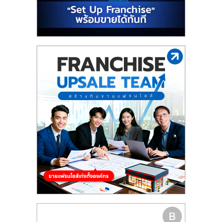
รน
ไชส์"
"ศูนย์
รวม
ข้อมูล
ธุรกิจ
SME
แห่ง
ประเทศไทย,
ThaiSMEsCenter,
รวม
ธุรกิจ
เอ
ส
เอ็
มอี