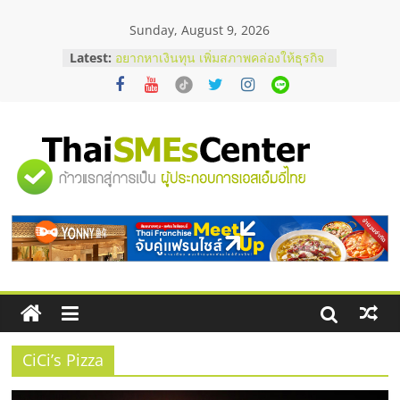
Skip
Sunday, August 9, 2026
to
บริษัท Cybersecurity ในไทยที่ไหนดี?
content
Latest:
วิธีเลือกผู้ให้บริการให้คุ้มค่าและตอบ
โจทย์ธุรกิจ
อยากหาเงินทุน เพิ่มสภาพคล่องให้ธุรกิจ
เริ่มยังไงให้ผ่านฉลุย
สัมมนาออนไลน์ โอกาสบริหารสถานี
บริการน้ำมัน Shell
"ศูนย์
สัมมนาลงทุน แฟรนไชส์ยอนนี่
ThaiFranchise Meet Up จับคู่แฟรน
ไชส์ ครั้งที่ 8
รวม
ร้านเครื่องเสียงคุณภาพสูง พร้อม
โซลูชันระบบภาพและเสียง
ข้อมูล
ธุรกิจ
SME
CiCi’s Pizza