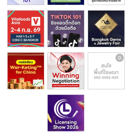
รน
ไชส์,
ศูนย์
รวม
แฟ
รน
ไชส์
พร้อม
ทำเล
สำหรับ
เปิด
ร้าน
ปรึกษา
ฟรี,
บริการ
พัฒนา
ระบบ
แฟ