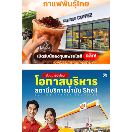
แฟ
รน
ไชส์,
รวม
แฟ
รน
ไชส์
ขาย