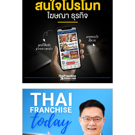
ลงทุน
น้อย
คืน
ทุน
ไว,
ที่
ปรึกษา
การ