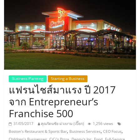
แห่ง
ประเทศไทย,
ThaiSMEsCenter,
รวม
ธุรกิจ
Business Planning
Starting a Business
แฟรนไชส์มาแรง ปี 2017
เอ
จาก Entrepreneur’s
ส
Franchise 500
เอ็
31/05/2017
คุณรัตนชัย ม่วงงาม (เปี๊ยก)
1,256 views
,
,
,
Boston's Restaurant & Sports Bar
Business Services
CEO Focus
,
,
,
,
Children's Businesses
CiCi's Pizza
Denny's Inc
Food
Full-Service