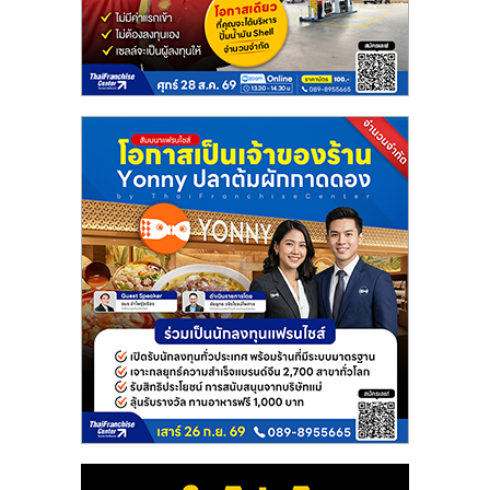
แฟ
รน
ไชส์
แฟ
รน
ไชส์
ขาย
หน้า
บ้าน