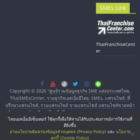
SMEs Link
ThaiFranchiseCent
er
Copyright © 2026
"ศูนย์รวมข้อมูลธุรกิจ SME แห่งประเทศไทย,
ThaiSMEsCenter, รวมธุรกิจเอสเอ็มอีไทย, SMEs, แฟรนไชส์, ที่
ปรึกษาแฟรนไชส์, รวมแฟรนไชส์ ขายแฟรนไชส์ แฟรนไชส์ขายหน้า
บ้าน ลงทุนน้อย คืนทุนไว, ที่ปรึกษาการลงทุนและขยายสาขาแฟรน
ไทยเอสเอ็มอีเซ็นเตอร์ ใช้คุกกี้เพื่อให้ท่านได้รับประสบการณ์การใช้งานที่
ไชส์, ศูนย์รวมแฟรนไชส์ พร้อมทำเลสำหรับเปิดร้าน ปรึกษาฟรี,
ดียิ่งขึ้น
บริการพัฒนาระบบแฟรนไชส์"
. All rights reserved.
อ่านนโยบายคุ้มครองข้อมูลส่วนบุคคล (Privacy Policy)
และ
นโยบาย
คุกกี้ (Cookie Policy)