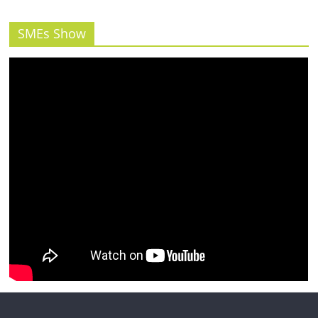
รน
ไชส์"
SMEs Show