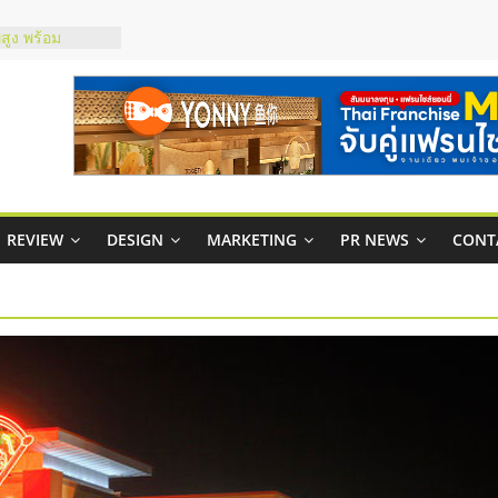
สูง พร้อม
สียง
ในไทยที่ไหนดี?
้คุ้มค่าและตอบ
าพคล่องให้ธุรกิจ
บริหารสถานี
์ยอนนี่
REVIEW
DESIGN
MARKETING
PR NEWS
CONT
p จับคู่แฟรน