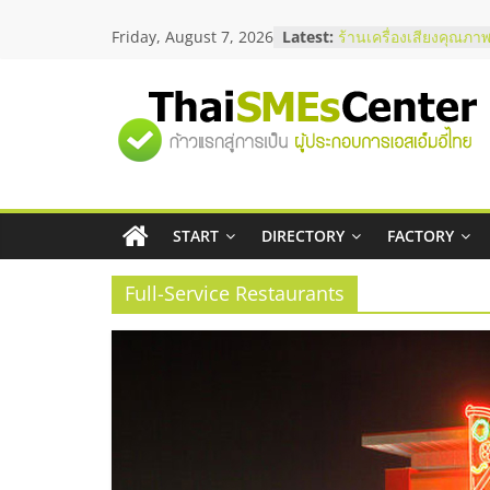
Skip
Friday, August 7, 2026
Latest:
ร้านเครื่องเสียงคุณภาพ
to
โซลูชันระบบภาพและเ
content
บริษัท Cybersecurity 
วิธีเลือกผู้ให้บริการให
"ศูนย์
โจทย์ธุรกิจ
อยากหาเงินทุน เพิ่มสภ
เริ่มยังไงให้ผ่านฉลุย
รวม
สัมมนาออนไลน์ โอกาส
บริการน้ำมัน Shell
สัมมนาลงทุน แฟรนไชส
START
DIRECTORY
FACTORY
ข้อมูล
ThaiFranchise Meet U
ไชส์ ครั้งที่ 8
Full-Service Restaurants
ธุรกิจ
SME
แห่ง