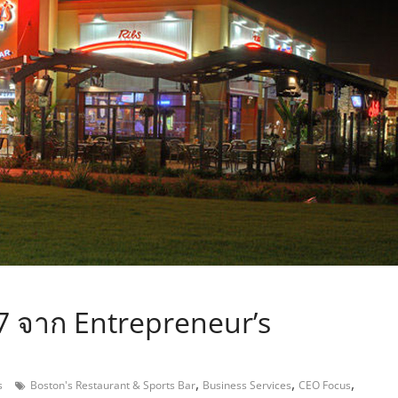
,
7 จาก Entrepreneur’s
,
,
,
s
Boston's Restaurant & Sports Bar
Business Services
CEO Focus