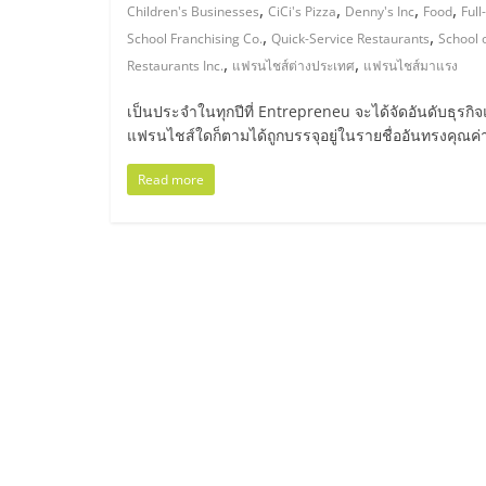
ไทย,
,
,
,
,
Children's Businesses
CiCi's Pizza
Denny's Inc
Food
Full
,
,
School Franchising Co.
Quick-Service Restaurants
School 
SMEs,
,
,
Restaurants Inc.
แฟรนไชส์ต่างประเทศ
แฟรนไชส์มาแรง
แฟ
เป็นประจำในทุกปีที่ Entrepreneu จะได้จัดอันดับธุรกิ
แฟรนไชส์ใดก็ตามได้ถูกบรรจุอยู่ในรายชื่ออันทรงคุณค
รน
Read more
ไชส์,
ที่
ปรึกษา
แฟ
รน