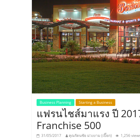
ประเทศไทย,
ThaiSMEsCenter
รวม
ธุรกิจ
เอ
ส
เอ็
Business Planning
Starting a Business
แฟรนไชส์มาแรง ปี 201
มอี
Franchise 500
31/05/2017
คุณรัตนชัย ม่วงงาม (เปี๊ยก)
1,256 view