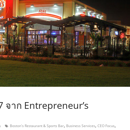
,
7 จาก Entrepreneur’s
,
,
,
s
Boston's Restaurant & Sports Bar
Business Services
CEO Focus