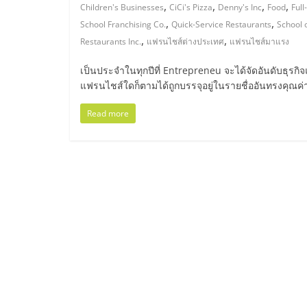
ไทย,
,
,
,
,
Children's Businesses
CiCi's Pizza
Denny's Inc
Food
Full
,
,
School Franchising Co.
Quick-Service Restaurants
School 
SMEs,
,
,
Restaurants Inc.
แฟรนไชส์ต่างประเทศ
แฟรนไชส์มาแรง
แฟ
เป็นประจำในทุกปีที่ Entrepreneu จะได้จัดอันดับธุรกิ
แฟรนไชส์ใดก็ตามได้ถูกบรรจุอยู่ในรายชื่ออันทรงคุณค
รน
Read more
ไชส์,
ที่
ปรึกษา
แฟ
รน