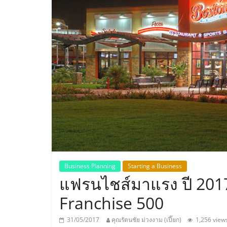
ประเทศไทย,
ThaiSMEsCenter
รวม
ธุรกิจ
เอ
ส
เอ็
Business Planning
Starting a Business
แฟรนไชส์มาแรง ปี 201
มอี
Franchise 500
31/05/2017
คุณรัตนชัย ม่วงงาม (เปี๊ยก)
1,256 view