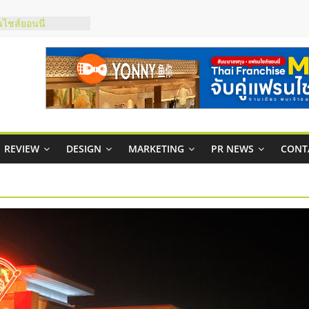
กาสบริหารสถานี
ไชส์ยอนนี่
et Up จับคู่แฟรน
ณภาพสูง พร้อม
ละเสียง
ty ในไทยที่ไหนดี?
รให้คุ้มค่าและตอบ
REVIEW
DESIGN
MARKETING
PR NEWS
CONT
มสภาพคล่องให้ธุรกิจ
ย