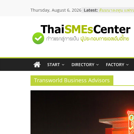
Skip
สัมมนาออนไลน์ โอ
Thursday, August 6, 2026
Latest:
to
บริการน้ำมัน Shell
content
สัมมนาลงทุน แฟรน
ThaiFranchise Me
ไชส์ ครั้งที่ 8
"ศูนย์
ร้านเครื่องเสียงคุ
โซลูชันระบบภาพแ
บริษัท Cybersecuri
รวม
วิธีเลือกผู้ให้บริกา
โจทย์ธุรกิจ
START
DIRECTORY
FACTORY
ข้อมูล
อยากหาเงินทุน เพิ่
เริ่มยังไงให้ผ่านฉลุ
Transworld Business Advisors
ธุรกิจ
SME
แห่ง