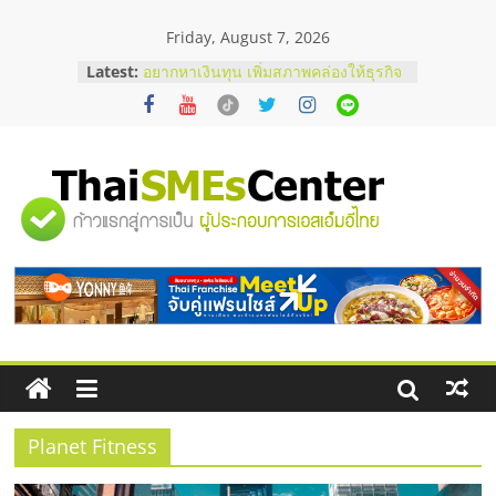
Skip
Friday, August 7, 2026
to
content
บริษัท Cybersecurity ในไทยที่ไหนดี?
Latest:
วิธีเลือกผู้ให้บริการให้คุ้มค่าและตอบ
โจทย์ธุรกิจ
อยากหาเงินทุน เพิ่มสภาพคล่องให้ธุรกิจ
เริ่มยังไงให้ผ่านฉลุย
สัมมนาออนไลน์ โอกาสบริหารสถานี
"ศูนย์
บริการน้ำมัน Shell
สัมมนาลงทุน แฟรนไชส์ยอนนี่
ThaiFranchise Meet Up จับคู่แฟรน
รวม
ไชส์ ครั้งที่ 8
ร้านเครื่องเสียงคุณภาพสูง พร้อม
โซลูชันระบบภาพและเสียง
ข้อมูล
ธุรกิจ
SME
Planet Fitness