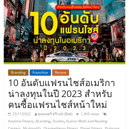
แห่ง
ประเทศไทย,
ThaiSMEsCenter,
รวม
ธุรกิจ
Branding
Franchise
Review
10 อันดับแฟรนไชส์อเมริกา
เอ
น่าลงทุนในปี 2023 สำหรับ
ส
คนซื้อแฟรนไชส์หน้าใหม่
เอ็
25/11/2022
คุณมนตรี ศรีวงษ์ (อ๊อฟ)
1,365 views
,
,
,
Anytime Fitness
Branding
Dunkin
Kumon Math and Reading
,
,
,
,
Centers
Mcdonald’s
Orangetheory Fitness
Planet Fitness
Primrose