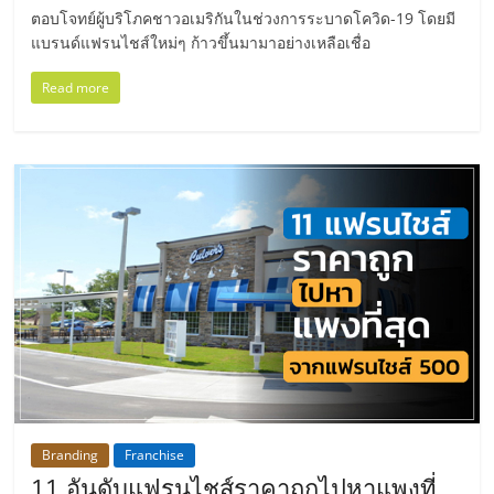
แฟ
ตอบโจทย์ผู้บริโภคชาวอเมริกันในช่วงการระบาดโควิด-19 โดยมี
รน
แบรนด์แฟรนไชส์ใหม่ๆ ก้าวขึ้นมามาอย่างเหลือเชื่อ
Read more
ไชส์
แฟ
รน
ไชส์
ขาย
หน้า
Branding
Franchise
บ้าน
11 อันดับแฟรนไชส์ราคาถูกไปหาแพงที่