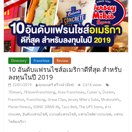
รน
ไชส์"
"ศูนย์
รวม
ข้อมูล
ธุรกิจ
Directory
Franchise
Review
SME
10 อันดับแฟรนไชส์อเมริกาดีที่สุด สำหรับ
แห่ง
ประเทศไทย,
ลงทุนในปี 2019
ThaiSMEsCenter,
22/01/2019
คุณมนตรี ศรีวงษ์ (อ๊อฟ)
2,618 views
รวม
,
,
,
,
,
7Eleven
7ElevenFranchising
Area Franchisee
Culver's
Dunkin
ธุรกิจ
,
,
,
,
,
Franchise
Franchising
Great Clips
Jersey Mike's Subs
Mcdonald’s
เอ
,
,
,
,
Planet Fitness
SONIC DRIVE-IN
Taco Bell
The UPS Store
ต่าง
ส
,
,
,
,
ประเทศ
อันดับแฟรนไชส์
แบรนด์แฟรนไชส์
แฟรนไชส์ต่างประเทศ
แฟรน
เอ็
ไชส์อเมริกา
มอี