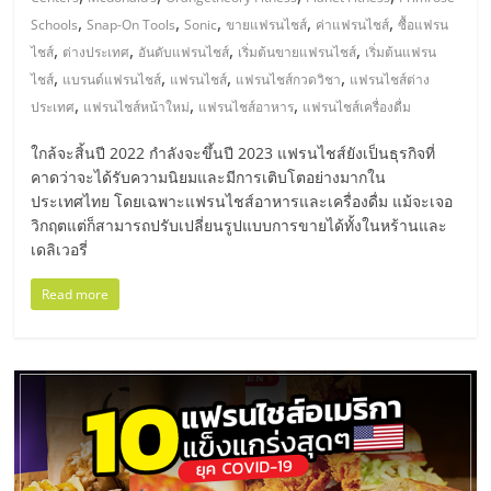
มอี
,
,
,
,
,
Schools
Snap-On Tools
Sonic
ขายแฟรนไชส์
ค่าแฟรนไชส์
ซื้อแฟรน
,
,
,
,
ไชส์
ต่างประเทศ
อันดับแฟรนไชส์
เริ่มต้นขายแฟรนไชส์
เริ่มต้นแฟรน
ไทย,
,
,
,
,
ไชส์
แบรนด์แฟรนไชส์
แฟรนไชส์
แฟรนไชส์กวดวิชา
แฟรนไชส์ต่าง
,
,
,
ประเทศ
แฟรนไชส์หน้าใหม่
แฟรนไชส์อาหาร
แฟรนไชส์เครื่องดื่ม
SMEs,
ใกล้จะสิ้นปี 2022 กำลังจะขึ้นปี 2023 แฟรนไชส์ยังเป็นธุรกิจที่
คาดว่าจะได้รับความนิยมและมีการเติบโตอย่างมากใน
แฟ
ประเทศไทย โดยเฉพาะแฟรนไชส์อาหารและเครื่องดื่ม แม้จะเจอ
วิกฤตแต่ก็สามารถปรับเปลี่ยนรูปแบบการขายได้ทั้งในหร้านและ
รน
เดลิเวอรี่
Read more
ไชส์,
ที่
ปรึกษา