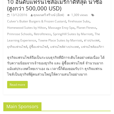
10 อันดับแฟรนไชส์อเมริกาดีที่สุด น่าซื้อ
รน
(สูงกว่า 500,000 USD)
ไชส์
ขาย
13/12/2016
คุณมนตรี ศรีวงษ์ (อ๊อฟ)
1,309 views
หน้า
,
,
Culver's Butter Burgers & Frozen Custard
Firehouse Subs
บ้าน
,
,
,
Homewood Suites by Hilton
Massage Envy Spa
Planet Fitness
ลงทุน
,
,
,
Primrose Schools
Retrofitness
SpringHill Suites by Marriott
The
น้อย
,
,
,
Learning Experience
Towne Place Suites by Marriott
ต่างประเทศ
คืน
,
,
,
ธุรกิจแฟรนไชส์
ผู้ซื้อแฟรนไชส์
แฟรนไชส์ต่างประเทศ
แฟรนไชส์อเมริกา
ทุน
ไว,
ธุรกิจแฟรนไชส์ถือเป็นระบบธุรกิจที่มีการเติบโตอย่างต่อเนื่อง ได้
รับความนิยมจากเจ้าของธุรกิจ และ ผู้ซื้อแฟรนไชส์ จำนวนมาก
ที่
แม้แต่ประเทศไทยเราเอง ณ เวลานี้ก็ต้องยอมรับว่า ธุรกิจแฟรน
ปรึกษา
ไชส์เป็นธุรกิจที่ผู้คนส่วนใหญ่ให้ความสนใจอย่างมาก
การ
ลงทุน
Read more
และ
ขยาย
สา
Main Sponsors
ขา
แฟ