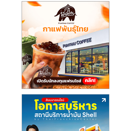
รน
ไชส์,
ศูนย์
รวม
แฟ
รน
ไชส์
พร้อม
ทำเล
สำหรับ
เปิด
ร้าน
ปรึกษา
ฟรี,
บริการ
พัฒนา
ระบบ
แฟ