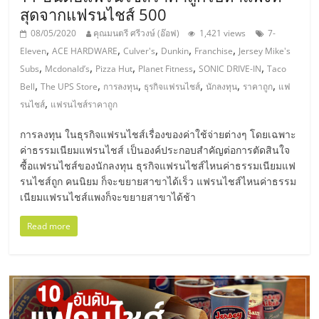
สุดจากแฟรนไชส์ 500
ลงทุน
08/05/2020
คุณมนตรี ศรีวงษ์ (อ๊อฟ)
1,421 views
7-
,
,
,
,
,
Eleven
ACE HARDWARE
Culver's
Dunkin
Franchise
Jersey Mike's
น้อย
,
,
,
,
,
Subs
Mcdonald’s
Pizza Hut
Planet Fitness
SONIC DRIVE-IN
Taco
,
,
,
,
,
,
Bell
The UPS Store
การลงทุน
ธุรกิจแฟรนไชส์
นักลงทุน
ราคาถูก
แฟ
คืน
,
รนไชส์
แฟรนไชส์ราคาถูก
การลงทุน ในธุรกิจแฟรนไชส์เรื่องของค่าใช้จ่ายต่างๆ โดยเฉพาะ
ทุน
ค่าธรรมเนียมแฟรนไชส์ เป็นองค์ประกอบสำคัญต่อการตัดสินใจ
ซื้อแฟรนไชส์ของนักลงทุน ธุรกิจแฟรนไชส์ไหนค่าธรรมเนียมแฟ
ไว,
รนไชส์ถูก คนนิยม ก็จะขยายสาขาได้เร็ว แฟรนไชส์ไหนค่าธรรม
เนียมแฟรนไชส์แพงก็จะขยายสาขาได้ช้า
ที่
Read more
ปรึกษา
การ