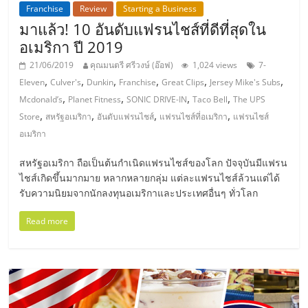
เปิด
Franchise
Review
Starting a Business
มาแล้ว! 10 อันดับแฟรนไชส์ที่ดีที่สุดใน
ร้าน
อเมริกา ปี 2019
21/06/2019
คุณมนตรี ศรีวงษ์ (อ๊อฟ)
1,024 views
7-
ปรึกษา
,
,
,
,
,
,
Eleven
Culver's
Dunkin
Franchise
Great Clips
Jersey Mike's Subs
,
,
,
,
Mcdonald’s
Planet Fitness
SONIC DRIVE-IN
Taco Bell
The UPS
,
,
,
,
ฟรี,
Store
สหรัฐอเมริกา
อันดับแฟรนไชส์
แฟรนไชส์ที่อเมริกา
แฟรนไชส์
อเมริกา
บริการ
สหรัฐอเมริกา ถือเป็นต้นกำเนิดแฟรนไชส์ของโลก ปัจจุบันมีแฟรน
ไชส์เกิดขึ้นมากมาย หลากหลายกลุ่ม แต่ละแฟรนไชส์ล้วนแต่ได้
พัฒนา
รับความนิยมจากนักลงทุนอเมริกาและประเทศอื่นๆ ทั่วโลก
Read more
ระบบ
แฟ