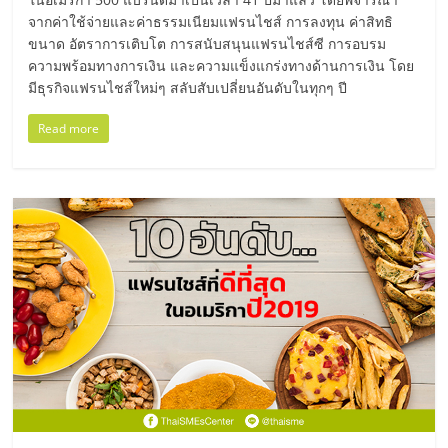
ศูนย์
จากค่าใช้จ่ายและค่าธรรมเนียมแฟรนไชส์ การลงทุน ค่าสิทธิ
ขนาด อัตราการเติบโต การสนับสนุนแฟรนไชส์ซี การอบรม
ความพร้อมทางการเงิน และความแข็งแกร่งทางด้านการเงิน โดย
รวม
มีธุรกิจแฟรนไชส์ใหม่ๆ สลับสับเปลี่ยนอันดับในทุกๆ ปี
แฟ
Read more
รน
ไชส์
พร้อม
ทำเล
สำหรับ