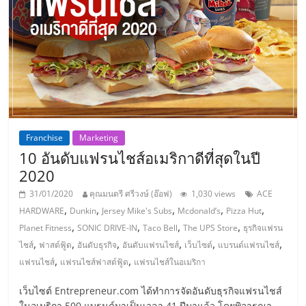
ลงทุน
และ
ขยาย
สา
Franchise
Marketing
10 อันดับแฟรนไชส์อเมริกาดีที่สุดในปี
ขา
2020
31/01/2020
คุณมนตรี ศรีวงษ์ (อ๊อฟ)
1,030 views
ACE
แฟ
,
,
,
,
,
HARDWARE
Dunkin
Jersey Mike's Subs
Mcdonald’s
Pizza Hut
,
,
,
,
Planet Fitness
SONIC DRIVE-IN
Taco Bell
The UPS Store
ธุรกิจแฟรน
รน
,
,
,
,
,
,
ไชส์
ฟาสต์ฟู้ด
อันดับธุรกิจ
อันดับแฟรนไชส์
เว็บไซต์
แบรนด์แฟรนไชส์
,
,
แฟรนไชส์
แฟรนไชส์ฟาสต์ฟู้ด
แฟรนไชส์ในอเมริกา
ไชส์,
เว็บไซต์ Entrepreneur.com ได้ทำการจัดอันดับธุรกิจแฟรนไชส์
ในอเมริกา 500 แบรนด์มาเป็นเวลา 41 ปีมาแล้ว โดยพิจารณา