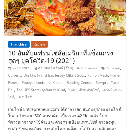
แฟ
รน
ไชส์,
Franchise
Review
รวม
10 อันดับแฟรนไชส์อเมริกาที่แข็งแกร่ง
สุดๆ ยุคโควิด-19 (2021)
แฟ
,
22/01/2021
คุณมนตรี ศรีวงษ์ (อ๊อฟ)
936 views
7-Eleven
,
,
,
,
,
Culver's
Dunkin
Franchise
Jersey Mike's Subs
Kumon Math
Planet
รน
,
,
,
,
Fitness
Popeyes Louisiana Kitchen
Reading Centers
Servpro
Taco
,
,
,
,
Bell
The UPS Store
ธุรกิจแฟรนไชส์
อันดับธุรกิจแฟรนไชส์
แบรนด์แฟรน
ไชส์
,
ไชส์
แฟรนไชส์
ขาย
เว็บไซต์ Entrepreneur.com ได้ทำการจัด อันดับธุรกิจแฟรนไชส์
ในอเมริกาจาก 500 แบรนด์มาเป็นเวลา 42 ปีมาแล้ว โดย
พิจารณาจากค่าใช้จ่ายและค่าธรรมเนียมแฟรนไชส์ การลงทุน
ค่าสิทธิ ขนาด อัตราการเติบโต รวมถึงการได้รับความนิยมและ