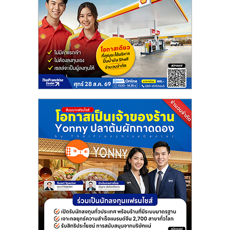
รน
ไชส์"