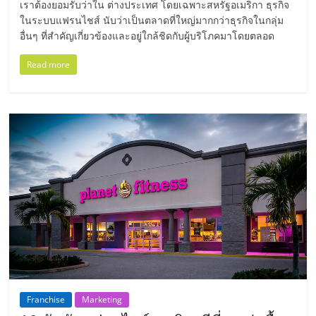
ไทย,
เราต้องยอมรับว่าใน ต่างประเทศ โดยเฉพาะสหรัฐอเมริกา ธุรกิจ
SMEs,
ในระบบแฟรนไชส์ นับว่าเป็นตลาดที่ใหญ่มากกว่าธุรกิจในกลุ่ม
แฟ
อื่นๆ ที่สำคัญเกี่ยวข้องและอยู่ใกล้ชิดกับผู้บริโภคมาโดยตลอด
รน
Read more
ไชส์,
ที่
ปรึกษา
แฟ
รน
ไชส์,
รวม
แฟ
รน
ไชส์
ขาย
แฟ
รน
ไชส์
Franchise
Marketing
แฟ