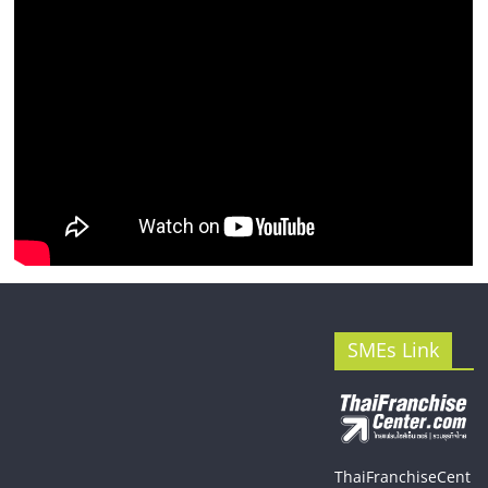
SMEs Link
ThaiFranchiseCent