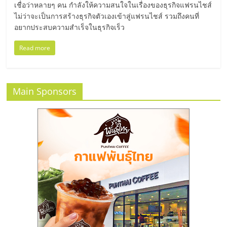
แฟ
เชื่อว่าหลายๆ คน กำลังให้ความสนใจในเรื่องของธุรกิจแฟรนไชส์
ไม่ว่าจะเป็นการสร้างธุรกิจตัวเองเข้าสู่แฟรนไชส์ รวมถึงคนที่
รน
อยากประสบความสำเร็จในธุรกิจเร็ว
ไชส์
Read more
แฟ
Main Sponsors
รน
ไชส์
ขาย
หน้า
บ้าน