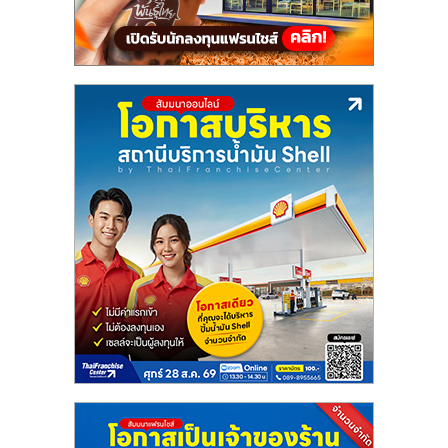
ลงทุน
น้อย
คืน
ทุน
ไว,
ที่
ปรึกษา
การ