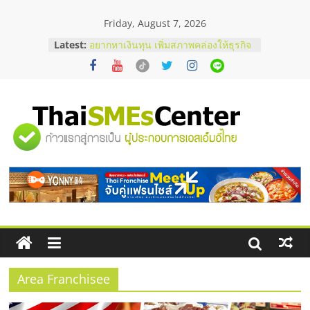
Skip
Friday, August 7, 2026
to
content
Latest:
อยากหาเงินทุน เพิ่มสภาพคล่องให้ธุรกิจ
เริ่มยังไงให้ผ่านฉลุย
สัมมนาออนไลน์ โอกาสบริหารสถานี
บริการน้ำมัน Shell
สัมมนาลงทุน แฟรนไชส์ยอนนี่
ThaiFranchise Meet Up จับคู่แฟรน
"ศูนย์
ไชส์ ครั้งที่ 8
ร้านเครื่องเสียงคุณภาพสูง พร้อม
โซลูชันระบบภาพและเสียง
รวม
บริษัท Cybersecurity ในไทยที่ไหนดี?
วิธีเลือกผู้ให้บริการให้คุ้มค่าและตอบ
โจทย์ธุรกิจ
ข้อมูล
ธุรกิจ
SME
Area Franchisee