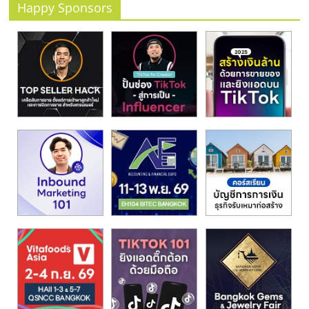
รน
Happy Sponsors
ไชส์"