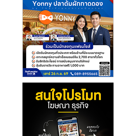
ลงทุน
และ
ขยาย
สา
ขา
แฟ
รน
ไชส์,