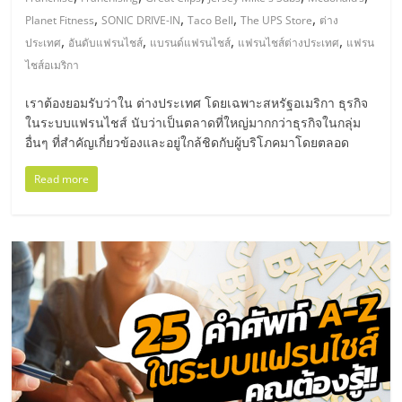
มอี
,
,
,
,
Planet Fitness
SONIC DRIVE-IN
Taco Bell
The UPS Store
ต่าง
,
,
,
,
ประเทศ
อันดับแฟรนไชส์
แบรนด์แฟรนไชส์
แฟรนไชส์ต่างประเทศ
แฟรน
ไทย,
ไชส์อเมริกา
SMEs,
เราต้องยอมรับว่าใน ต่างประเทศ โดยเฉพาะสหรัฐอเมริกา ธุรกิจ
ในระบบแฟรนไชส์ นับว่าเป็นตลาดที่ใหญ่มากกว่าธุรกิจในกลุ่ม
อื่นๆ ที่สำคัญเกี่ยวข้องและอยู่ใกล้ชิดกับผู้บริโภคมาโดยตลอด
แฟ
Read more
รน
ไชส์,
ที่
ปรึกษา