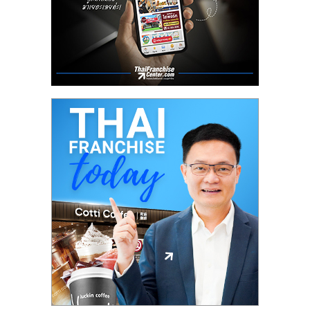
ศูนย์
รวม
แฟ
รน
ไชส์
พร้อม
ทำเล
สำหรับ