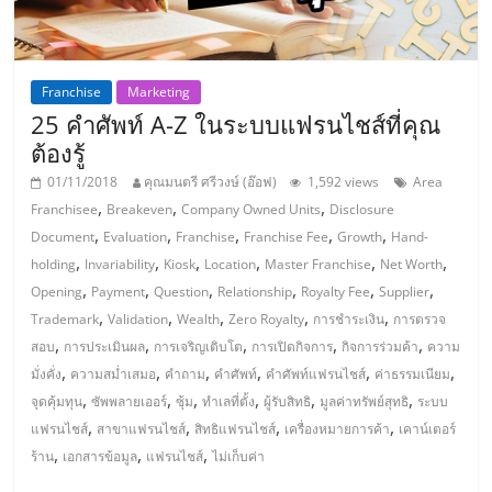
แฟ
รน
Franchise
Marketing
ไชส์,
25 คำศัพท์ A-Z ในระบบแฟรนไชส์ที่คุณ
ต้องรู้
รวม
01/11/2018
คุณมนตรี ศรีวงษ์ (อ๊อฟ)
1,592 views
Area
,
,
,
Franchisee
Breakeven
Company Owned Units
Disclosure
แฟ
,
,
,
,
,
Document
Evaluation
Franchise
Franchise Fee
Growth
Hand-
,
,
,
,
,
,
holding
Invariability
Kiosk
Location
Master Franchise
Net Worth
,
,
,
,
,
,
รน
Opening
Payment
Question
Relationship
Royalty Fee
Supplier
,
,
,
,
,
Trademark
Validation
Wealth
Zero Royalty
การชำระเงิน
การตรวจ
,
,
,
,
,
สอบ
การประเมินผล
การเจริญเติบโต
การเปิดกิจการ
กิจการร่วมค้า
ความ
ไชส์
,
,
,
,
,
,
มั่งคั่ง
ความสม่ำเสมอ
คำถาม
คำศัพท์
คำศัพท์แฟรนไชส์
ค่าธรรมเนียม
,
,
,
,
,
,
จุดคุ้มทุน
ซัพพลายเออร์
ซุ้ม
ทำเลที่ตั้ง
ผู้รับสิทธิ
มูลค่าทรัพย์สุทธิ
ระบบ
ขาย
,
,
,
,
แฟรนไชส์
สาขาแฟรนไชส์
สิทธิแฟรนไชส์
เครื่องหมายการค้า
เคาน์เตอร์
,
,
,
ร้าน
เอกสารข้อมูล
แฟรนไชส์
ไม่เก็บค่า