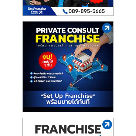
ไทย,
SMEs,
แฟ
รน
ไชส์,
ที่
ปรึกษา
แฟ
รน
ไชส์,
รวม
แฟ
รน
ไชส์
ขาย
แฟ
รน
ไชส์
แฟ