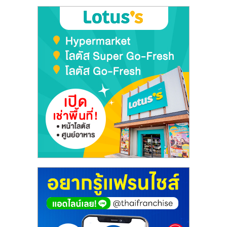
เปิด
ร้าน
ปรึกษา
ฟรี,
บริการ
พัฒนา
ระบบ
แฟ