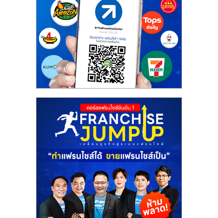
รน
ไชส์"
"ศูนย์
รวม
ข้อมูล
ธุรกิจ
SME
แห่ง
ประเทศไทย,
ThaiSMEsCenter,
รวม
ธุรกิจ
เอ
ส
เอ็
มอี