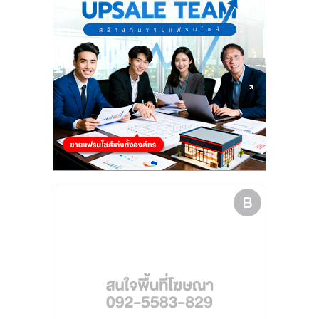
รน
ไชส์
ขาย
หน้า
บ้าน
ลงทุน
น้อย
คืน
ทุน
ไว,
ที่
ปรึกษา
การ
ลงทุน
และ
ขยาย
สา
ขา
แฟ