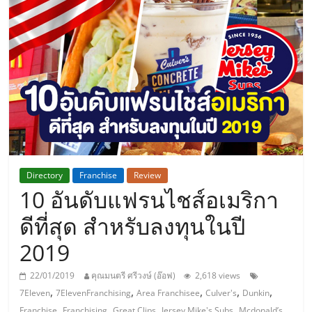
แห่ง
ประเทศไทย,
ThaiSMEsCenter,
รวม
ธุรกิจ
Directory
Franchise
Review
10 อันดับแฟรนไชส์อเมริกา
เอ
ดีที่สุด สำหรับลงทุนในปี
ส
2019
เอ็
22/01/2019
คุณมนตรี ศรีวงษ์ (อ๊อฟ)
2,618 views
,
,
,
,
,
7Eleven
7ElevenFranchising
Area Franchisee
Culver's
Dunkin
,
,
,
,
,
Franchise
Franchising
Great Clips
Jersey Mike's Subs
Mcdonald’s