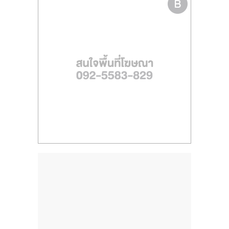
ไทย,
SMEs,
แฟ
รน
ไชส์,
ที่
ปรึกษา
แฟ
รน
ไชส์,
รวม
แฟ
รน
ไชส์
ขาย
แฟ
รน
ไชส์
แฟ