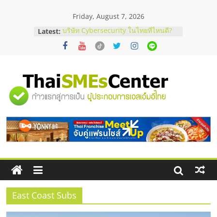
Skip
Friday, August 7, 2026
to
content
Latest:
บริษัท Cybersecurity ในไทยที่ไหนดี?
วิธีเลือกผู้ให้บริการให้คุ้มค่าและตอบ
โจทย์ธุรกิจ
อยากหาเงินทุน เพิ่มสภาพคล่องให้ธุรกิจ
เริ่มยังไงให้ผ่านฉลุย
สัมมนาออนไลน์ โอกาสบริหารสถานี
"ศูนย์
บริการน้ำมัน Shell
สัมมนาลงทุน แฟรนไชส์ยอนนี่
ThaiFranchise Meet Up จับคู่แฟรน
รวม
ไชส์ ครั้งที่ 8
ร้านเครื่องเสียงคุณภาพสูง พร้อม
โซลูชันระบบภาพและเสียง
ข้อมูล
ธุรกิจ
SME
East Coast Subs