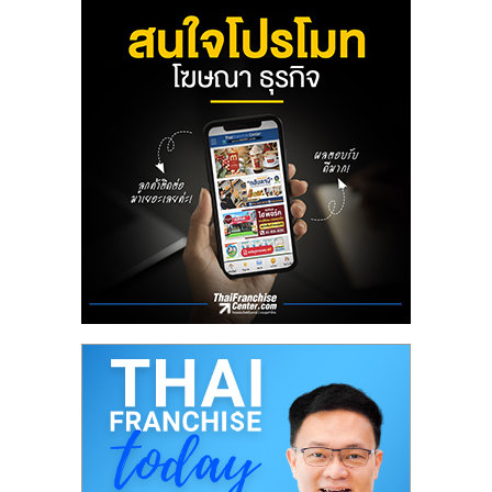
ลงทุน
น้อย
คืน
ทุน
ไว,
ที่
ปรึกษา
การ