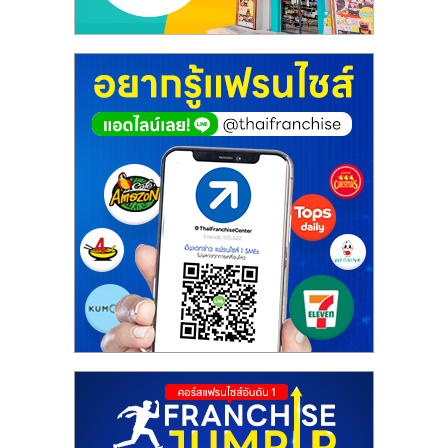
ศูนย์
รวม
แฟ
รน
ไชส์
พร้อม
ทำเล
สำหรับ