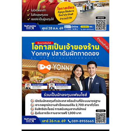
แฟ
รน
ไชส์
แฟ
รน
ไชส์
ขาย
หน้า
บ้าน