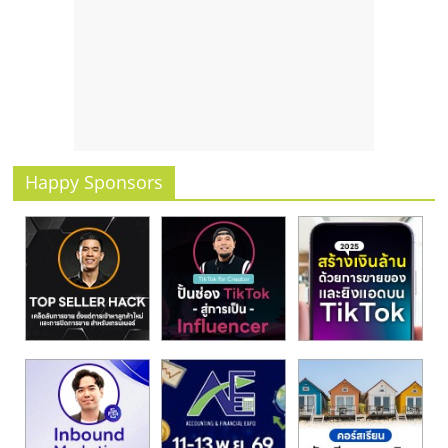
รน
ไชส์
ขาย
หน้า
บ้าน
ลงทุน
น้อย
คืน
Happy Sponsors
ทุน
ไว,
ที่
ปรึกษา
การ
ลงทุน
และ
ขยาย
สา
ขา
แฟ