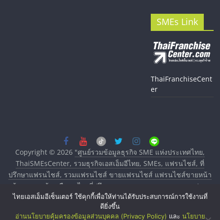
SMEs Link
ThaiFranchiseCent
er
Copyright © 2026
"ศูนย์รวมข้อมูลธุรกิจ SME แห่งประเทศไทย,
ThaiSMEsCenter, รวมธุรกิจเอสเอ็มอีไทย, SMEs, แฟรนไชส์, ที่
ปรึกษาแฟรนไชส์, รวมแฟรนไชส์ ขายแฟรนไชส์ แฟรนไชส์ขายหน้า
บ้าน ลงทุนน้อย คืนทุนไว, ที่ปรึกษาการลงทุนและขยายสาขาแฟรน
ไทยเอสเอ็มอีเซ็นเตอร์ ใช้คุกกี้เพื่อให้ท่านได้รับประสบการณ์การใช้งานที่
ไชส์, ศูนย์รวมแฟรนไชส์ พร้อมทำเลสำหรับเปิดร้าน ปรึกษาฟรี,
ดียิ่งขึ้น
บริการพัฒนาระบบแฟรนไชส์"
. All rights reserved.
อ่านนโยบายคุ้มครองข้อมูลส่วนบุคคล (Privacy Policy)
และ
นโยบาย