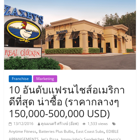
แห่ง
ประเทศไทย,
ThaiSMEsCenter,
รวม
ธุรกิจ
Franchise
Marketing
10 อันดับแฟรนไชส์อเมริกา
เอ
ดีที่สุด น่าซื้อ (ราคากลางๆ
ส
150,000-500,000 USD)
เอ็
13/12/2016
คุณมนตรี ศรีวงษ์ (อ๊อฟ)
1,533 views
,
,
,
Anytime Fitness
Batteries Plus Bulbs
East Coast Subs
EDIBLE
,
,
,
ARRANGEMENTS
Jet's Pizza
Jimmy John's Sandwiches
Marco's