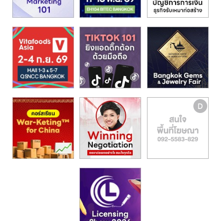
รน
ไชส์,
ศูนย์
รวม
แฟ
รน
ไชส์
พร้อม
ทำเล
สำหรับ
เปิด
ร้าน
ปรึกษา
ฟรี,
บริการ
พัฒนา
ระบบ
แฟ