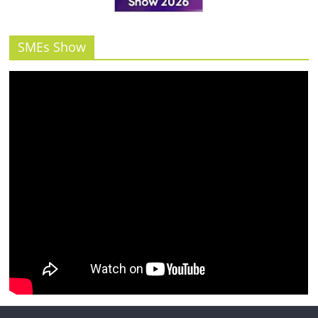
รน
ไชส์"
SMEs Show