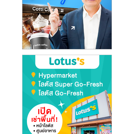
ลงทุน
และ
ขยาย
สา
ขา
แฟ
รน
ไชส์,