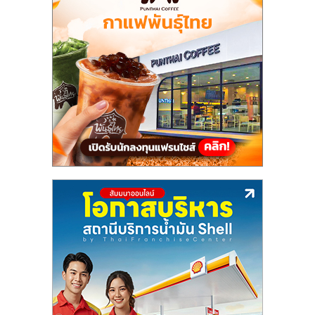
แฟ
รน
ไชส์,
รวม
แฟ
รน
ไชส์
ขาย