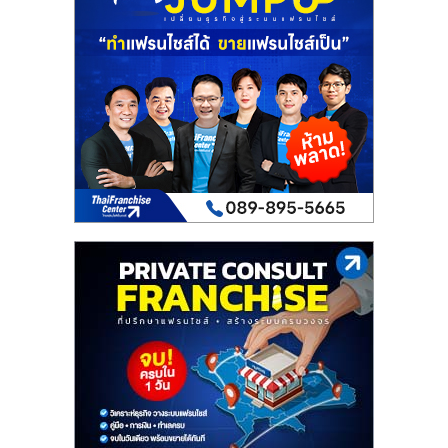
เปิด
ร้าน
ปรึกษา
ฟรี,
บริการ
พัฒนา
ระบบ
แฟ