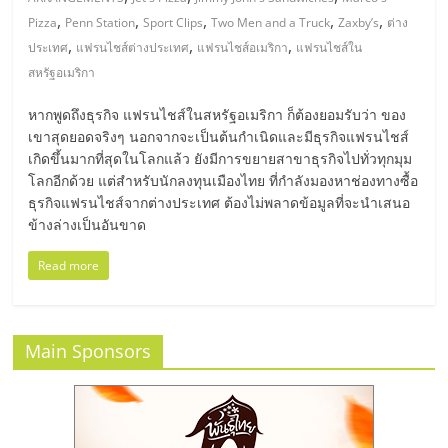
มอี
,
,
,
,
,
Pizza
Penn Station
Sport Clips
Two Men and a Truck
Zaxby’s
ต่าง
,
,
,
ประเทศ
แฟรนไชส์ต่างประเทศ
แฟรนไชส์อเมริกา
แฟรนไชส์ใน
ไทย,
สหรัฐอเมริกา
SMEs,
หากพูดถึงธุรกิจ แฟรนไชส์ในสหรัฐอเมริกา ก็ต้องยอมรับว่า ของ
เขาสุดยอดจริงๆ นอกจากจะเป็นต้นกำเนิดและมีธุรกิจแฟรนไชส์
เกิดขึ้นมากที่สุดในโลกแล้ว ยังมีการขยายสาขาธุรกิจไปทั่วทุกมุม
แฟ
โลกอีกด้วย แต่สำหรับนักลงทุนเมืองไทย ที่กำลังมองหาช่องทางซื้อ
ธุรกิจแฟรนไชส์จากต่างประเทศ ต้องไม่พลาดข้อมูลที่จะนำเสนอ
รน
ข้างล่างเป็นอันขาด
Read more
ไชส์,
ที่
Main Sponsors
ปรึกษา