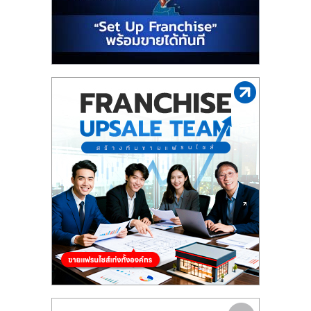
รน
ไชส์"
"ศูนย์
รวม
ข้อมูล
ธุรกิจ
SME
แห่ง
ประเทศไทย,
ThaiSMEsCenter,
รวม
ธุรกิจ
เอ
ส
เอ็
มอี