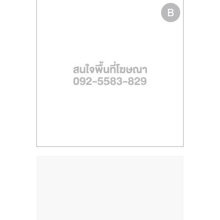
ไทย,
SMEs,
แฟ
รน
ไชส์,
ที่
ปรึกษา
แฟ
รน
ไชส์,
รวม
แฟ
รน
ไชส์
ขาย
แฟ
รน
ไชส์
แฟ