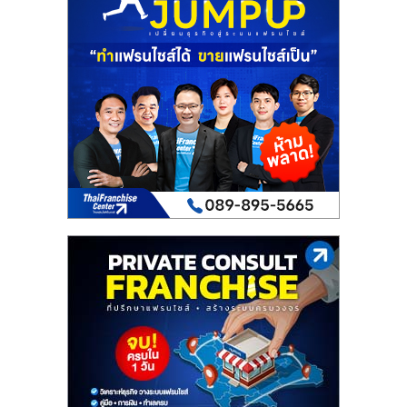
เปิด
ร้าน
ปรึกษา
ฟรี,
บริการ
พัฒนา
ระบบ
แฟ