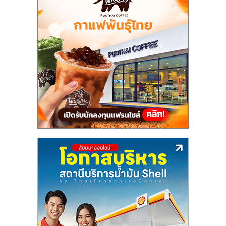
แฟ
รน
ไชส์,
รวม
แฟ
รน
ไชส์
ขาย