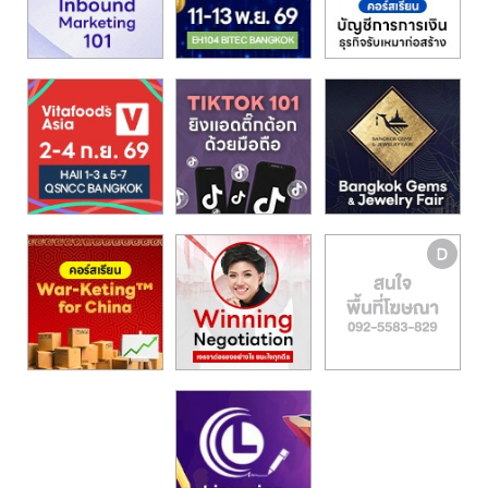
รน
ไชส์,
ศูนย์
รวม
แฟ
รน
ไชส์
พร้อม
ทำเล
สำหรับ
เปิด
ร้าน
ปรึกษา
ฟรี,
บริการ
พัฒนา
ระบบ
แฟ