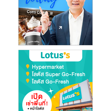
ลงทุน
และ
ขยาย
สา
ขา
แฟ
รน
ไชส์,