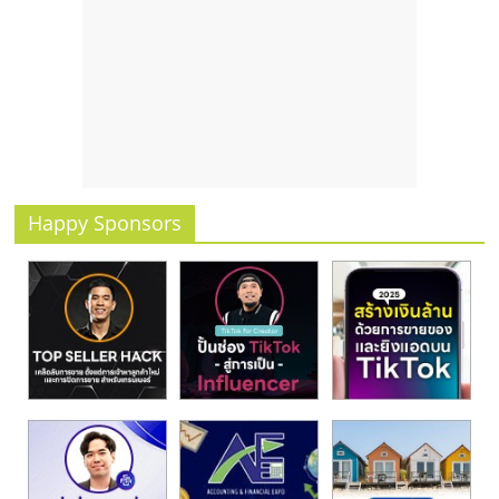
รน
ไชส์
ขาย
หน้า
บ้าน
ลงทุน
น้อย
คืน
Happy Sponsors
ทุน
ไว,
ที่
ปรึกษา
การ
ลงทุน
และ
ขยาย
สา
ขา
แฟ