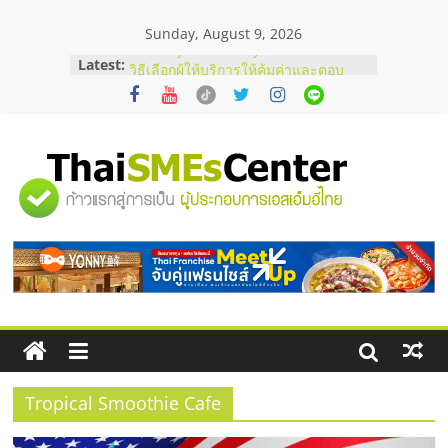
Skip
Sunday, August 9, 2026
to
content
Latest:
บริษัท Cybersecurity ในไทยที่ไหนดี?
วิธีเลือกผู้ให้บริการให้คุ้มค่าและตอบ
โจทย์ธุรกิจ
อยากหาเงินทุน เพิ่มสภาพคล่องให้ธุรกิจ
เริ่มยังไงให้ผ่านฉลุย
สัมมนาออนไลน์ โอกาสบริหารสถานี
"ศูนย์
บริการน้ำมัน Shell
สัมมนาลงทุน แฟรนไชส์ยอนนี่
ThaiFranchise Meet Up จับคู่แฟรน
รวม
ไชส์ ครั้งที่ 8
ร้านเครื่องเสียงคุณภาพสูง พร้อม
โซลูชันระบบภาพและเสียง
ข้อมูล
ธุรกิจ
SME
Tropical Smoothie Cafe