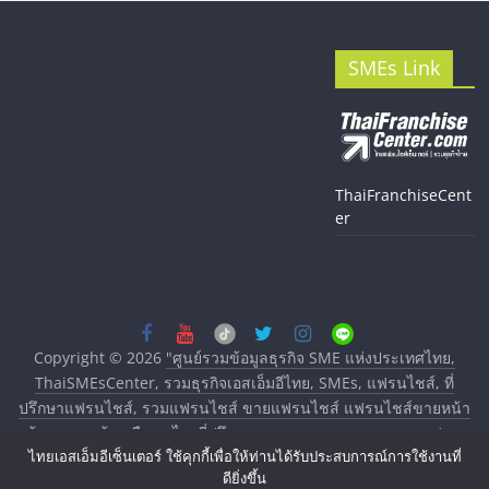
SMEs Link
ThaiFranchiseCent
er
Copyright © 2026
"ศูนย์รวมข้อมูลธุรกิจ SME แห่งประเทศไทย,
ThaiSMEsCenter, รวมธุรกิจเอสเอ็มอีไทย, SMEs, แฟรนไชส์, ที่
ปรึกษาแฟรนไชส์, รวมแฟรนไชส์ ขายแฟรนไชส์ แฟรนไชส์ขายหน้า
บ้าน ลงทุนน้อย คืนทุนไว, ที่ปรึกษาการลงทุนและขยายสาขาแฟรน
ไทยเอสเอ็มอีเซ็นเตอร์ ใช้คุกกี้เพื่อให้ท่านได้รับประสบการณ์การใช้งานที่
ไชส์, ศูนย์รวมแฟรนไชส์ พร้อมทำเลสำหรับเปิดร้าน ปรึกษาฟรี,
ดียิ่งขึ้น
บริการพัฒนาระบบแฟรนไชส์"
. All rights reserved.