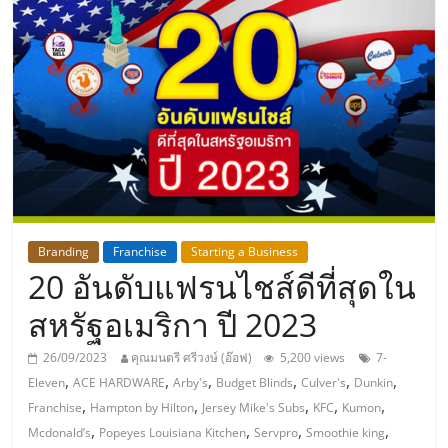
แห่ง
ประเทศไทย,
ThaiSMEsCenter,
รวม
ธุรกิจ
Branding
Franchise
Starting a Business
20 อันดับแฟรนไชส์ดีที่สุดใน
เอ
สหรัฐอเมริกา ปี 2023
ส
26/09/2023
คุณมนตรี ศรีวงษ์ (อ๊อฟ)
5,200 views
7-
,
,
,
,
,
,
Eleven
ACE HARDWARE
Arby's
Budget Blinds
Culver's
Dunkin
เอ็
,
,
,
,
,
Franchise
Hampton by Hilton
Jersey Mike's Subs
KFC
Kumon
,
,
,
,
Mcdonald’s
Popeyes Louisiana Kitchen
Servpro
Smoothie king