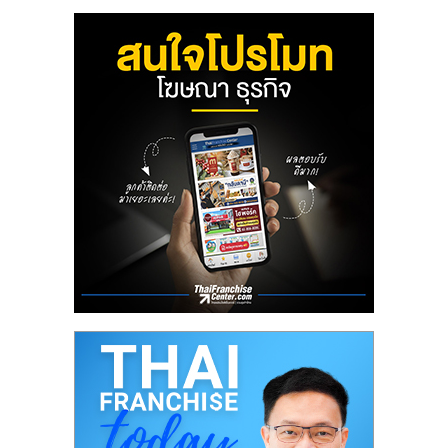
ลงทุน
น้อย
คืน
ทุน
ไว,
ที่
ปรึกษา
การ