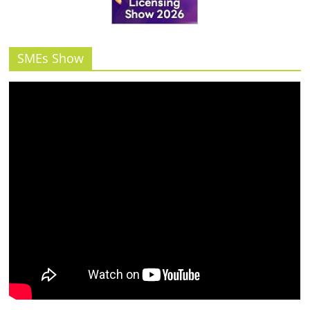
รน
ไชส์"
SMEs Show