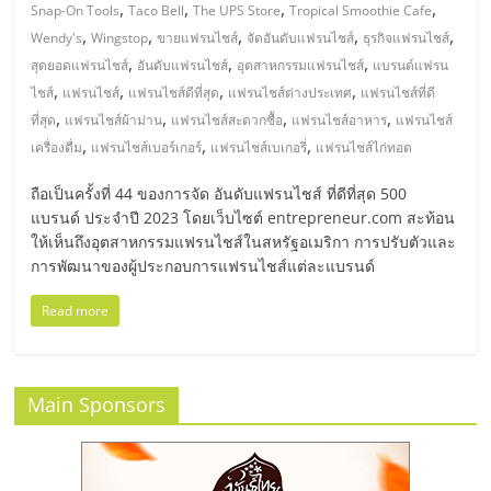
มอี
,
,
,
,
Snap-On Tools
Taco Bell
The UPS Store
Tropical Smoothie Cafe
,
,
,
,
,
Wendy's
Wingstop
ขายแฟรนไชส์
จัดอันดับแฟรนไชส์
ธุรกิจแฟรนไชส์
ไทย,
,
,
,
สุดยอดแฟรนไชส์
อันดับแฟรนไชส์
อุตสาหกรรมแฟรนไชส์
แบรนด์แฟรน
,
,
,
,
ไชส์
แฟรนไชส์
แฟรนไชส์ดีที่สุด
แฟรนไชส์ต่างประเทศ
แฟรนไชส์ที่ดี
,
,
,
,
SMEs,
ที่สุด
แฟรนไชส์ผ้าม่าน
แฟรนไชส์สะดวกซื้อ
แฟรนไชส์อาหาร
แฟรนไชส์
,
,
,
เครื่องดื่ม
แฟรนไชส์เบอร์เกอร์
แฟรนไชส์เบเกอรี่
แฟรนไชส์ไก่ทอด
แฟ
ถือเป็นครั้งที่ 44 ของการจัด อันดับแฟรนไชส์ ที่ดีที่สุด 500
แบรนด์ ประจำปี 2023 โดยเว็บไซต์ entrepreneur.com สะท้อน
รน
ให้เห็นถึงอุตสาหกรรมแฟรนไชส์ในสหรัฐอเมริกา การปรับตัวและ
การพัฒนาของผู้ประกอบการแฟรนไชส์แต่ละแบรนด์
ไชส์,
Read more
ที่
Main Sponsors
ปรึกษา