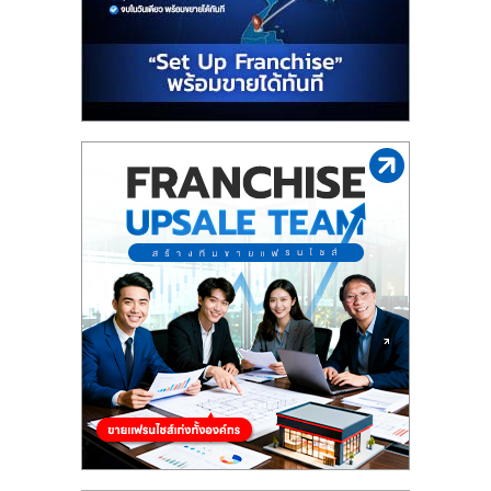
รน
ไชส์"
"ศูนย์
รวม
ข้อมูล
ธุรกิจ
SME
แห่ง
ประเทศไทย,
ThaiSMEsCenter,
รวม
ธุรกิจ
เอ
ส
เอ็
มอี