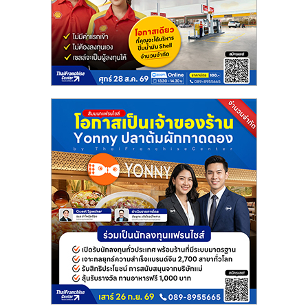
แฟ
รน
ไชส์
แฟ
รน
ไชส์
ขาย
หน้า
บ้าน