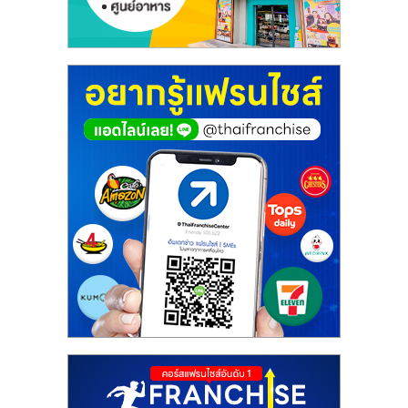
ศูนย์
รวม
แฟ
รน
ไชส์
พร้อม
ทำเล
สำหรับ