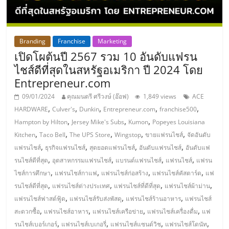
แฟ
รน
Branding
Franchise
Marketing
ไชส์,
เปิดโผต้นปี 2567 รวม 10 อันดับแฟรน
ไชส์ดีที่สุดในสหรัฐอเมริกา ปี 2024 โดย
รวม
Entrepreneur.com
09/01/2024
คุณมนตรี ศรีวงษ์ (อ๊อฟ)
1,849 views
ACE
แฟ
,
,
,
,
,
HARDWARE
Culver's
Dunkin
Entrepreneur.com
franchise500
,
,
,
Hampton by Hilton
Jersey Mike's Subs
Kumon
Popeyes Louisiana
,
,
,
,
,
รน
Kitchen
Taco Bell
The UPS Store
Wingstop
ขายแฟรนไชส์
จัดอันดับ
,
,
,
,
แฟรนไชส์
ธุรกิจแฟรนไชส์
สุดยอดแฟรนไชส์
อันดับแฟรนไชส์
อันดับแฟ
,
,
,
,
รนไชส์ดีที่สุด
อุตสาหกรรมแฟรนไชส์
แบรนด์แฟรนไชส์
แฟรนไชส์
แฟรน
ไชส์
,
,
,
,
ไชส์การศึกษา
แฟรนไชส์กาแฟ
แฟรนไชส์ก่อสร้าง
แฟรนไชส์คัสตาร์ด
แฟ
,
,
,
,
รนไชส์ดีที่สุด
แฟรนไชส์ต่างประเทศ
แฟรนไชส์ที่ดีที่สุด
แฟรนไชส์ผ้าม่าน
ขาย
,
,
,
แฟรนไชส์ฟาสต์ฟู้ด
แฟรนไชส์รับส่งพัสดุ
แฟรนไชส์ร้านอาหาร
แฟรนไชส์
,
,
,
,
สะดวกซื้อ
แฟรนไชส์อาหาร
แฟรนไชส์เครือข่าย
แฟรนไชส์เครื่องดื่ม
แฟ
,
,
,
,
รนไชส์เบอร์เกอร์
แฟรนไชส์เบเกอรี่
แฟรนไชส์แซนด์วิช
แฟรนไชส์โดนัท