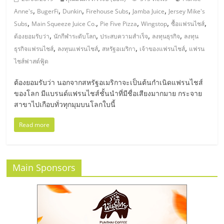
รน
,
,
,
,
,
Anne's
BugerFi
Dunkin
Firehouse Subs
Jamba Juice
Jersey Mike's
ไชส์,
,
,
,
,
,
Subs
Main Squeeze Juice Co.
Pie Five Pizza
Wingstop
ซื้อแฟรนไชส์
ศูนย์
,
,
,
,
ต้องยอมรับว่า
นักกีฬาระดับโลก
ประสบความสำเร็จ
ลงทุนธุรกิจ
ลงทุน
รวม
,
,
,
,
ธุรกิจแฟรนไชส์
ลงทุนแฟรนไชส์
สหรัฐอเมริกา
เจ้าของแฟรนไชส์
แฟรน
แฟ
ไชส์ฟาสต์ฟู้ด
รน
ไชส์
ต้องยอมรับว่า นอกจากสหรัฐอเมริกาจะเป็นต้นกำเนิดแฟรนไชส์
พร้อม
ของโลก มีแบรนด์แฟรนไชส์ชั้นนำที่มีชื่อเสียงมากมาย กระจาย
ทำเล
สาขาไปเกือบทั่วทุกมุมบนโลกใบนี้
สำหรับ
Read more
เปิด
ร้าน
ปรึกษา
ฟรี,
Main Sponsors
บริการ
พัฒนา
ระบบ
แฟ