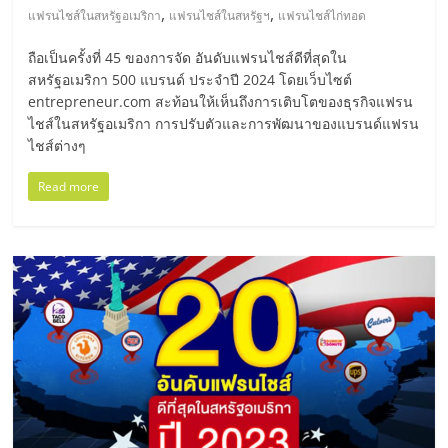
แฟ
,
,
แฟรนไชส์ในสหรัฐอเมริกา
แฟรนไชส์ในสหรัฐฯ
แฟรนไชส์ไก่ทอด
รน
ถือเป็นครั้งที่ 45 ของการจัด อันดับแฟรนไชส์ดีที่สุดใน
สหรัฐอเมริกา 500 แบรนด์ ประจำปี 2024 โดยเว็บไซต์
ไชส์
entrepreneur.com สะท้อนให้เห็นถึงการเติบโตของธุรกิจแฟรน
ไชส์ในสหรัฐอเมริกา การปรับตัวและการพัฒนาของแบรนด์แฟรน
ไชส์ต่างๆ
แฟ
Read more
รน
ไชส์
ขาย
หน้า
บ้าน