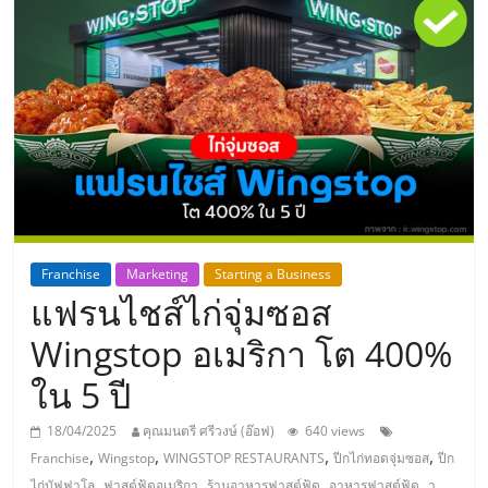
แห่ง
ประเทศไทย,
ThaiSMEsCenter,
รวม
ธุรกิจ
Franchise
Marketing
Starting a Business
แฟรนไชส์ไก่จุ่มซอส
เอ
Wingstop อเมริกา โต 400%
ส
ใน 5 ปี
เอ็
18/04/2025
คุณมนตรี ศรีวงษ์ (อ๊อฟ)
640 views
,
,
,
,
Franchise
Wingstop
WINGSTOP RESTAURANTS
ปีกไก่ทอดจุ่มซอส
ปีก
,
,
,
,
ไก่บัฟฟาโล
ฟาสต์ฟู้ดอเมริกา
ร้านอาหารฟาสต์ฟู้ด
อาหารฟาสต์ฟู้ด
า