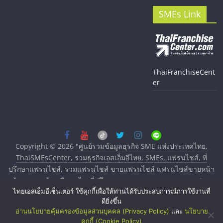
SMEs Link
ThaiFranchiseCent
er
Copyright © 2026
"ศูนย์รวมข้อมูลธุรกิจ SME แห่งประเทศไทย,
ThaiSMEsCenter, รวมธุรกิจเอสเอ็มอีไทย, SMEs, แฟรนไชส์, ที่
ปรึกษาแฟรนไชส์, รวมแฟรนไชส์ ขายแฟรนไชส์ แฟรนไชส์ขายหน้า
บ้าน ลงทุนน้อย คืนทุนไว, ที่ปรึกษาการลงทุนและขยายสาขาแฟรน
ไทยเอสเอ็มอีเซ็นเตอร์ ใช้คุกกี้เพื่อให้ท่านได้รับประสบการณ์การใช้งานที่
ไชส์, ศูนย์รวมแฟรนไชส์ พร้อมทำเลสำหรับเปิดร้าน ปรึกษาฟรี,
ดียิ่งขึ้น
บริการพัฒนาระบบแฟรนไชส์"
. All rights reserved.
อ่านนโยบายคุ้มครองข้อมูลส่วนบุคคล (Privacy Policy)
และ
นโยบาย
คุกกี้ (Cookie Policy)