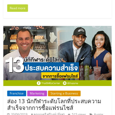
รน
ไชส์
Read more
ขาย
หน้า
บ้าน
ลงทุน
น้อย
คืน
ทุน
ไว,
ที่
ปรึกษา
การ
ลงทุน
และ
Franchise
Marketing
Starting a Business
ขยาย
ส่อง 13 นักกีฬาระดับโลกที่ประสบความ
สา
สำเร็จจากการซื้อแฟรนไชส์
ขา
แฟ
20/06/2019
คุณมนตรี ศรีวงษ์ (อ๊อฟ)
515 views
Auntie