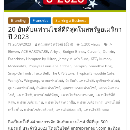
ลงทุน
Branding
Franchise
Starting a Business
น้อย
20 อันดับแฟรนไชส์ดีที่สุดในสหรัฐอเมริกา
ปี 2023
คืน
26/09/2023
คุณมนตรี ศรีวงษ์ (อ๊อฟ)
5,200 views
7-
,
,
,
,
,
,
Eleven
ACE HARDWARE
Arby's
Budget Blinds
Culver's
Dunkin
ทุน
,
,
,
,
,
Franchise
Hampton by Hilton
Jersey Mike's Subs
KFC
Kumon
,
,
,
,
Mcdonald’s
Popeyes Louisiana Kitchen
Servpro
Smoothie king
ไว,
,
,
,
,
Snap-On Tools
Taco Bell
The UPS Store
Tropical Smoothie Cafe
,
,
,
,
,
Wendy's
Wingstop
ขายแฟรนไชส์
จัดอันดับแฟรนไชส์
ธุรกิจแฟรนไชส์
,
,
,
ที่
สุดยอดแฟรนไชส์
อันดับแฟรนไชส์
อุตสาหกรรมแฟรนไชส์
แบรนด์แฟรน
,
,
,
,
ไชส์
แฟรนไชส์
แฟรนไชส์ดีที่สุด
แฟรนไชส์ต่างประเทศ
แฟรนไชส์ที่ดี
,
,
,
,
ที่สุด
แฟรนไชส์ผ้าม่าน
แฟรนไชส์สะดวกซื้อ
แฟรนไชส์อาหาร
แฟรนไชส์
ปรึกษา
,
,
,
เครื่องดื่ม
แฟรนไชส์เบอร์เกอร์
แฟรนไชส์เบเกอรี่
แฟรนไชส์ไก่ทอด
การ
ถือเป็นครั้งที่ 44 ของการจัด อันดับแฟรนไชส์ ที่ดีที่สุด 500
แบรนด์ ประจำปี 2023 โดยเว็บไซต์ entrepreneur.com สะท้อน