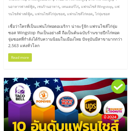
มอี
,
,
,
,
นอาหารฟาสต์ฟู้ด
เชนร้านอาหาร
เทนเดอร์ไก่
แฟรนไชส์ Wingstop
แฟ
,
,
,
รนไชส์ฟาสต์ฟู้ด
แฟรนไชส์ไก่จุ่มซอส
แฟรนไชส์ไก่ทอด
ไก่จุ่มซอส
ไทย,
เชื่อว่าใครที่เป็นแฟนไก่ทอดอเมริกา น่าจะรู้จัก แฟรนไชส์ไก่จุ่ม
SMEs,
ซอส Wingstop กันเป็นอย่างดี ถือเป็นต้นฉบับร้านขายปีกไก่ทอด
จุ่มซอสที่กำลังได้รับความนิยมในเมืองไทย ปัจจุบันมีสาขามากกว่า
2,563 แห่งทั่วโลก
แฟ
Read more
รน
ไชส์,
ที่
ปรึกษา