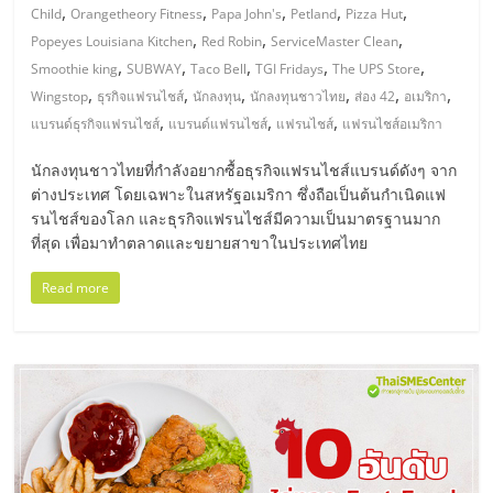
รน
,
,
,
,
,
Child
Orangetheory Fitness
Papa John's
Petland
Pizza Hut
,
,
,
Popeyes Louisiana Kitchen
Red Robin
ServiceMaster Clean
ไชส์"
,
,
,
,
,
Smoothie king
SUBWAY
Taco Bell
TGI Fridays
The UPS Store
,
,
,
,
,
,
Wingstop
ธุรกิจแฟรนไชส์
นักลงทุน
นักลงทุนชาวไทย
ส่อง 42
อเมริกา
,
,
,
"ศูนย์
แบรนด์ธุรกิจแฟรนไชส์
แบรนด์แฟรนไชส์
แฟรนไชส์
แฟรนไชส์อเมริกา
รวม
นักลงทุนชาวไทยที่กำลังอยากซื้อธุรกิจแฟรนไชส์แบรนด์ดังๆ จาก
ข้อมูล
ต่างประเทศ โดยเฉพาะในสหรัฐอเมริกา ซึ่งถือเป็นต้นกำเนิดแฟ
ธุรกิจ
รนไชส์ของโลก และธุรกิจแฟรนไชส์มีความเป็นมาตรฐานมาก
SME
ที่สุด เพื่อมาทำตลาดและขยายสาขาในประเทศไทย
แห่ง
ประเทศไทย,
Read more
ThaiSMEsCenter,
รวม
ธุรกิจ
เอ
ส
เอ็
มอี