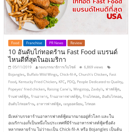
ไทย,
SMEs,
แฟ
รน
ไชส์,
ที่
ปรึกษา
Food
Franchise
PR News
Review
แฟ
10 อันดับไก่ทอดร้าน Fast Food แบรนด์
รน
ไหนดีที่สุดในอเมริกา
ไชส์,
05/11/2019
กองบรรณาธิการเว็บไซต์
6,869 views
รวม
,
,
,
,
Bojangles
Buffalo Wild Wings
Chick-fil-A
Church's Chicken
Fast
แฟ
,
,
,
,
,
Food
Kentucky Fried Chicken
KFC
PDQ
People Dedicated to Quality
รน
,
,
,
,
,
Popeyes' fried chicken
Raising Cane's
Wingstop
Zaxby’s
ฟาสต์ฟู้ด
ไชส์
,
,
,
,
,
ร้านฟาสต์ฟู้ด
ร้านอาหาร
ร้านอาหารฟาสต์ฟู้ด
ร้านไก่ทอด
อันดับไก่ทอด
ขาย
,
,
,
อันดับไก่ทอดร้าน
อาหารฟาสต์ฟู้ด
เมนูยอดนิยม
ไก่ทอด
แฟ
รน
มีเหล่าบรรดาร้านอาหารฟาสต์ฟู้ดมากมายอยู่ทั่วโลก และใน
ไชส์
อเมริกาเองก็เป็นหนึ่งในประเทศที่มีร้านอาหารฟาสต์ฟู้ดชื่อดัง
แฟ
หลากหลายร้าน ไม่ว่าจะเป็น Chick-fil-A หรือ Bojangles เป็นต้น