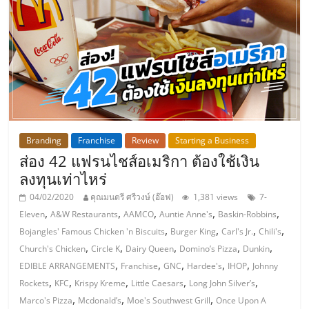
เปิด
ร้าน
ปรึกษา
ฟรี,
Branding
Franchise
Review
Starting a Business
บริการ
ส่อง 42 แฟรนไชส์อเมริกา ต้องใช้เงิน
ลงทุนเท่าไหร่
พัฒนา
04/02/2020
คุณมนตรี ศรีวงษ์ (อ๊อฟ)
1,381 views
7-
,
,
,
,
,
Eleven
A&W Restaurants
AAMCO
Auntie Anne's
Baskin-Robbins
,
,
,
,
ระบบ
Bojangles' Famous Chicken 'n Biscuits
Burger King
Carl's Jr.
Chili's
,
,
,
,
,
Church's Chicken
Circle K
Dairy Queen
Domino’s Pizza
Dunkin
,
,
,
,
,
EDIBLE ARRANGEMENTS
Franchise
GNC
Hardee's
IHOP
Johnny
แฟ
,
,
,
,
,
Rockets
KFC
Krispy Kreme
Little Caesars
Long John Silver’s
,
,
,
Marco's Pizza
Mcdonald’s
Moe's Southwest Grill
Once Upon A