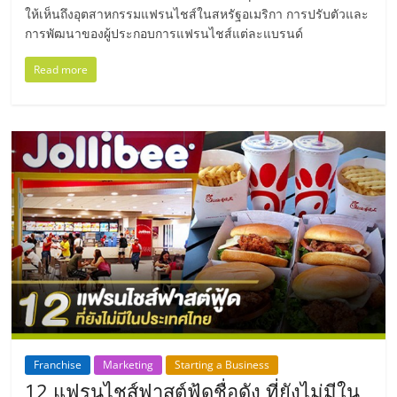
ให้เห็นถึงอุตสาหกรรมแฟรนไชส์ในสหรัฐอเมริกา การปรับตัวและ
ลงทุน
การพัฒนาของผู้ประกอบการแฟรนไชส์แต่ละแบรนด์
และ
Read more
ขยาย
สา
ขา
แฟ
รน
ไชส์,
Franchise
Marketing
Starting a Business
12 แฟรนไชส์ฟาสต์ฟู้ดชื่อดัง ที่ยังไม่มีใน