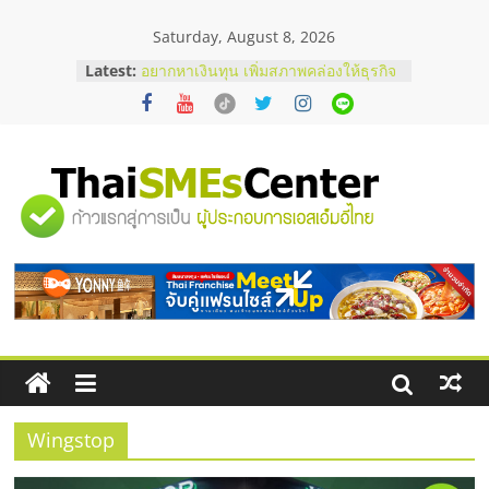
Skip
Saturday, August 8, 2026
to
บริษัท Cybersecurity ในไทยที่ไหนดี?
content
Latest:
วิธีเลือกผู้ให้บริการให้คุ้มค่าและตอบ
โจทย์ธุรกิจ
อยากหาเงินทุน เพิ่มสภาพคล่องให้ธุรกิจ
เริ่มยังไงให้ผ่านฉลุย
สัมมนาออนไลน์ โอกาสบริหารสถานี
"ศูนย์
บริการน้ำมัน Shell
สัมมนาลงทุน แฟรนไชส์ยอนนี่
ThaiFranchise Meet Up จับคู่แฟรน
รวม
ไชส์ ครั้งที่ 8
ร้านเครื่องเสียงคุณภาพสูง พร้อม
โซลูชันระบบภาพและเสียง
ข้อมูล
ธุรกิจ
SME
Wingstop