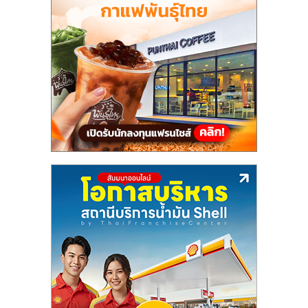
รน
ไชส์"