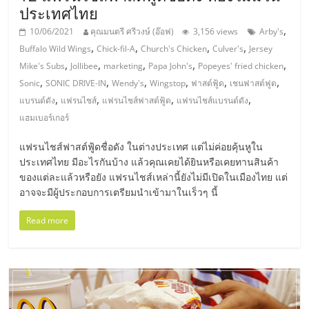
ศูนย์
ประเทศไทย
,
10/06/2021
คุณมนตรี ศรีวงษ์ (อ๊อฟ)
3,156 views
Arby's
,
,
,
,
รวม
Buffalo Wild Wings
Chick-fil-A
Church's Chicken
Culver's
Jersey
,
,
,
,
,
Mike's Subs
Jollibee
marketing
Papa John's
Popeyes' fried chicken
,
,
,
,
,
,
Sonic
SONIC DRIVE-IN
Wendy's
Wingstop
ฟาสต์ฟู้ด
เชนฟาสต์ฟูด
แฟ
,
,
,
,
แบรนด์ดัง
แฟรนไชส์
แฟรนไชส์ฟาสต์ฟู้ด
แฟรนไชส์แบรนด์ดัง
แฮมเบอร์เกอร์
รน
แฟรนไชส์ฟาสต์ฟู้ดชื่อดัง ในต่างประเทศ แต่ไม่ค่อยคุ้นหูใน
ไชส์
ประเทศไทย มีอะไรกันบ้าง แล้วคุณเคยได้ยินหรือเคยทานสินค้า
ของแต่ละแล้วหรือยัง แฟรนไชส์เหล่านี้ยังไม่มีเปิดในเมืองไทย แต่
อาจจะมีผู้ประกอบการเตรียมนำเข้ามาในเร็วๆ นี้
พร้อม
Read more
ทำเล
สำหรับ