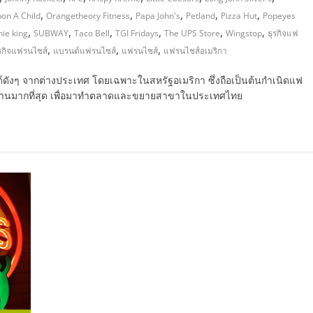
,
,
,
,
,
on A Child
Orangetheory Fitness
Papa John's
Petland
Pizza Hut
Popeyes
,
,
,
,
,
,
ie king
SUBWAY
Taco Bell
TGI Fridays
The UPS Store
Wingstop
ธุรกิจแฟ
,
,
,
รกิจแฟรนไชส์
แบรนด์แฟรนไชส์
แฟรนไชส์
แฟรนไชส์อเมริกา
์ดังๆ จากต่างประเทศ โดยเฉพาะในสหรัฐอเมริกา ซึ่งถือเป็นต้นกำเนิดแฟ
ฐานมากที่สุด เพื่อมาทำตลาดและขยายสาขาในประเทศไทย