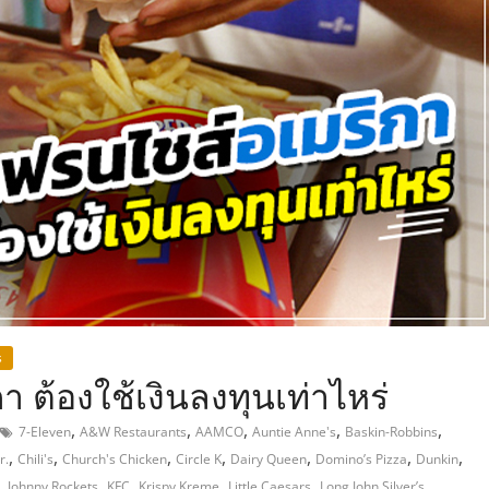
,
s
 ต้องใช้เงินลงทุนเท่าไหร่
,
,
,
,
,
7-Eleven
A&W Restaurants
AAMCO
Auntie Anne's
Baskin-Robbins
,
,
,
,
,
,
,
r.
Chili's
Church's Chicken
Circle K
Dairy Queen
Domino’s Pizza
Dunkin
,
,
,
,
,
,
Johnny Rockets
KFC
Krispy Kreme
Little Caesars
Long John Silver’s