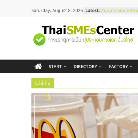
Skip
สัมมนาออนไลน์ โอ
Saturday, August 8, 2026
Latest:
บริการน้ำมัน Shell
to
สัมมนาลงทุน แฟรนไ
content
ThaiFranchise Mee
ไชส์ ครั้งที่ 8
"ศูนย์
ร้านเครื่องเสียงคุณ
โซลูชันระบบภาพแล
บริษัท Cybersecuri
รวม
วิธีเลือกผู้ให้บริกา
โจทย์ธุรกิจ
อยากหาเงินทุน เพิ่
START
DIRECTORY
FACTORY
ข้อมูล
เริ่มยังไงให้ผ่านฉลุย
Chili’s
ธุรกิจ
SME
แห่ง