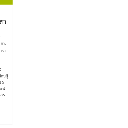
 สา
า
,
าขา
สาขา
ิ
ับผู้
ารถ
ทแฟ
การ