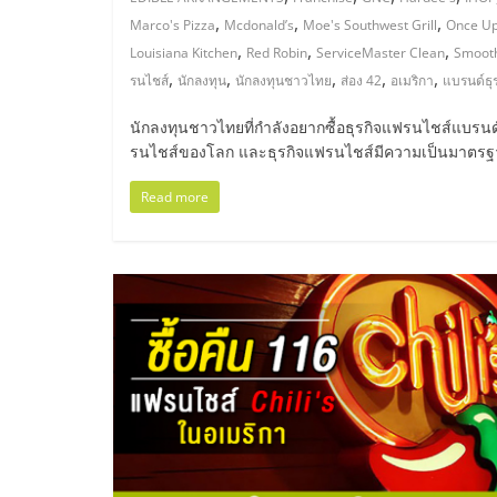
ไทย,
,
,
,
Marco's Pizza
Mcdonald’s
Moe's Southwest Grill
Once Up
SMEs,
,
,
,
Louisiana Kitchen
Red Robin
ServiceMaster Clean
Smooth
,
,
,
,
,
รนไชส์
นักลงทุน
นักลงทุนชาวไทย
ส่อง 42
อเมริกา
แบรนด์ธุ
แฟ
นักลงทุนชาวไทยที่กำลังอยากซื้อธุรกิจแฟรนไชส์แบรนด
รนไชส์ของโลก และธุรกิจแฟรนไชส์มีความเป็นมาตร
รน
Read more
ไชส์,
ที่
ปรึกษา
แฟ
รน