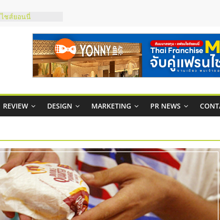
กาสบริหารสถานี
ชส์ยอนนี่
t Up จับคู่แฟรน
ภาพสูง พร้อม
ะเสียง
ty ในไทยที่ไหนดี?
รให้คุ้มค่าและตอบ
มสภาพคล่องให้ธุรกิจ
REVIEW
DESIGN
MARKETING
PR NEWS
CONT