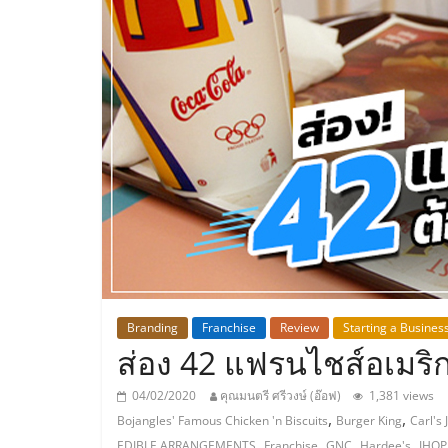
ประเทศไทย,
ThaiSMEsCenter
รวม
ธุรกิจ
เอ
ส
เอ็
Branding
Franchise
Review
Starting a Busines
ส่อง 42 แฟรนไชส์อเมริกา
มอี
04/02/2020
คุณมนตรี ศรีวงษ์ (อ๊อฟ)
1,381 views
,
,
Bojangles' Famous Chicken 'n Biscuits
Burger King
Carl's J
,
,
,
,
EDIBLE ARRANGEMENTS
Franchise
GNC
Hardee's
IHOP