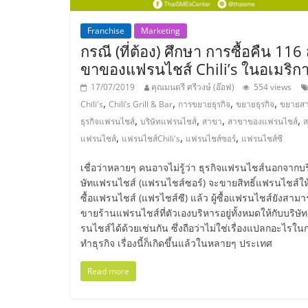
ไชส์,
Franchise
Marketing
กรณี (ที่ต้อง) ศึกษา การซื้อคืน 116
รวม
ขาของแฟรนไชส์ Chili’s ในอเมริก
17/07/2019
คุณมนตรี ศรีวงษ์ (อ๊อฟ)
554 views
แฟ
,
,
,
,
Chili's
Chili’s Grill & Bar
การขยายธุรกิจ
ขยายธุรกิจ
ขยายส
,
,
,
,
ธุรกิจแฟรนไชส์
บริษัทแฟรนไชส์
สาขา
สาขาของแฟรนไชส์
รน
,
,
,
แฟรนไชส์
แฟรนไชส์Chili's
แฟรนไชส์ซอร์
แฟรนไชส์ซี
เชื่อว่าหลายๆ คนอาจไม่รู้ว่า ธุรกิจแฟรนไชส์นอกจากบร
ไชส์
ษัทแฟรนไชส์ (แฟรนไชส์ซอร์) จะขายสิทธิ์แฟรนไชส์ให้ก
ซื้อแฟรนไชส์ (แฟรไชส์ซี) แล้ว ผู้ซื้อแฟรนไชส์ยังสาม
ขาย
ขายร้านแฟรนไชส์ที่ตัวเองบริหารอยู่ทั้งหมดให้กับบริษั
รนไชส์ได้ด้วยเช่นกัน ซึ่งถือว่าไม่ใช่เรื่องแปลกอะไรใน
ทำธุรกิจ เรื่องนี้ก็เกิดขึ้นแล้วในหลายๆ ประเทศ
แฟ
Read more
รน