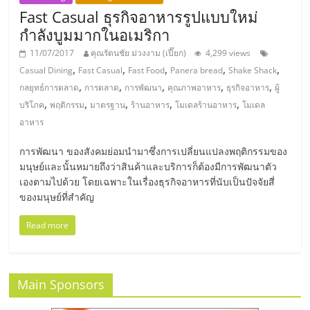
รน
Fast Casual ธุรกิจอาหารรูปแบบใหม่
ไชส์,
กำลังบูมมากในอเมริกา
ศูนย์
11/07/2017
คุณรัตนชัย ม่วงงาม (เปี๊ยก)
4,299 views
รวม
,
,
,
,
,
Casual Dining
Fast Casual
Fast Food
Panera bread
Shake Shack
แฟ
,
,
,
,
,
กลยุทธ์การตลาด
การตลาด
การพัฒนา
คุณภาพอาหาร
ธุรกิจอาหาร
ผู้
รน
,
,
,
,
,
บริโภค
พฤติกรรม
มาตรฐาน
ร้านอาหาร
โมเดลร้านอาหาร
โมเดล
ไชส์
อาหาร
พร้อม
ทำเล
การพัฒนา ของสังคมย่อมนำมาซึ่งการเปลี่ยนแปลงพฤติกรรมของ
สำหรับ
มนุษย์และนั้นหมายถึงว่าสินค้าและบริการก็ต้องมีการพัฒนาตัว
เปิด
เองตามไปด้วย โดยเฉพาะในเรื่องธุรกิจอาหารที่นับเป็นปัจจัยสี่
ร้าน
ของมนุษย์ที่สำคัญ
ปรึกษา
Read more
ฟรี,
บริการ
พัฒนา
ระบบ
Main Sponsors
แฟ