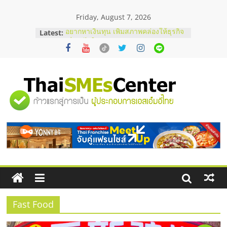
Skip
Friday, August 7, 2026
to
content
Latest:
อยากหาเงินทุน เพิ่มสภาพคล่องให้ธุรกิจ
เริ่มยังไงให้ผ่านฉลุย
สัมมนาออนไลน์ โอกาสบริหารสถานี
บริการน้ำมัน Shell
สัมมนาลงทุน แฟรนไชส์ยอนนี่
ThaiFranchise Meet Up จับคู่แฟรน
"ศูนย์
ไชส์ ครั้งที่ 8
ร้านเครื่องเสียงคุณภาพสูง พร้อม
โซลูชันระบบภาพและเสียง
รวม
บริษัท Cybersecurity ในไทยที่ไหนดี?
วิธีเลือกผู้ให้บริการให้คุ้มค่าและตอบ
โจทย์ธุรกิจ
ข้อมูล
ธุรกิจ
SME
Fast Food