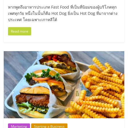
รน
หากพูดถึงอาหารประเภท Fast Food ที่เป็นที่นิยมของผู้บริโภคทุก
ไชส์
เพศทุกวัย หนึ่งในนั้นก็คือ Hot Dog ยิ่งเป็น Hot Dog ที่มาจากต่าง
ขาย
ประเทศ โดยเฉพาะเกาหลีใต้
หน้า
บ้าน
Read more
ลงทุน
น้อย
คืน
ทุน
ไว,
ที่
ปรึกษา
การ
ลงทุน
และ
ขยาย
สา
ขา
แฟ
Marketing
Starting a Business