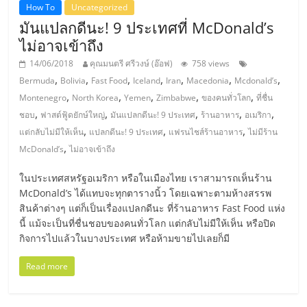
รน
How To
Uncategorized
มันแปลกดีนะ! 9 ประเทศที่ McDonald’s
ไชส์"
ไม่อาจเข้าถึง
14/06/2018
คุณมนตรี ศรีวงษ์ (อ๊อฟ)
758 views
"ศูนย์
,
,
,
,
,
,
,
Bermuda
Bolivia
Fast Food
Iceland
Iran
Macedonia
Mcdonald’s
รวม
,
,
,
,
,
Montenegro
North Korea
Yemen
Zimbabwe
ของคนทั่วโลก
ที่ชื่น
ข้อมูล
,
,
,
,
,
ชอบ
ฟาสต์ฟู้ดยักษ์ใหญ่
มันแปลกดีนะ! 9 ประเทศ
ร้านอาหาร
อเมริกา
ธุรกิจ
,
,
,
แต่กลับไม่มีให้เห็น
แปลกดีนะ! 9 ประเทศ
แฟรนไชส์ร้านอาหาร
ไม่มีร้าน
SME
,
McDonald’s
ไม่อาจเข้าถึง
แห่ง
ประเทศไทย,
ในประเทศสหรัฐอเมริกา หรือในเมืองไทย เราสามารถเห็นร้าน
ThaiSMEsCenter,
McDonald’s ได้แทบจะทุกตารางนิ้ว โดยเฉพาะตามห้างสรรพ
รวม
สินค้าต่างๆ แต่ก็เป็นเรื่องแปลกดีนะ ที่ร้านอาหาร Fast Food แห่ง
นี้ แม้จะเป็นที่ชื่นชอบของคนทั่วโลก แต่กลับไม่มีให้เห็น หรือปิด
ธุรกิจ
กิจการไปแล้วในบางประเทศ หรือห้ามขายไปเลยก็มี
เอ
ส
Read more
เอ็
มอี