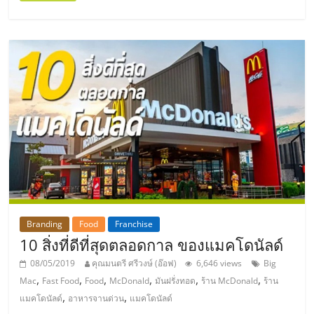
ศูนย์
รวม
แฟ
รน
ไชส์
พร้อม
Branding
Food
Franchise
ทำเล
10 สิ่งที่ดีที่สุดตลอดกาล ของแมคโดนัลด์
08/05/2019
คุณมนตรี ศรีวงษ์ (อ๊อฟ)
6,646 views
Big
สำหรับ
,
,
,
,
,
,
Mac
Fast Food
Food
McDonald
มันฝรั่งทอด
ร้าน McDonald
ร้าน
,
,
แมคโดนัลด์
อาหารจานด่วน
แมคโดนัลด์