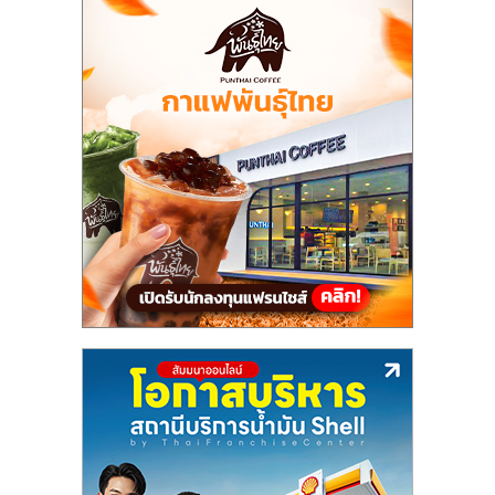
รน
ไชส์"