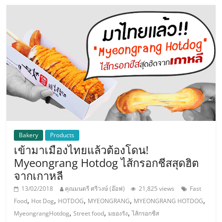
ไทย,
SMEs,
แฟ
รน
ไชส์,
ที่
ปรึกษา
แฟ
รน
ไชส์,
รวม
แฟ
Bakery
Products
รน
เข้ามาเมืองไทยแล้วต้องโดน!
ไชส์
Myeongrang Hotdog ไส้กรอกชีสสุดฮิต
ขาย
จากเกาหลี
แฟ
13/02/2018
คุณมนตรี ศรีวงษ์ (อ๊อฟ)
21,825 views
Fast
รน
,
,
,
,
,
Food
Hot Dog
HOTDOG
MYEONGRANG
MYEONGRANG HOTDOG
ไชส์
,
,
,
แฟ
MyeongrangHotdog
Street food
มยองรัง
ไส้กรอกชีส