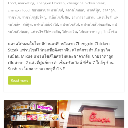
มอี
,
,
,
,
Food
marketing
Zhengxin Chicken
Zhengxin Chicken Steak
,
,
,
,
,
zhengxinfood
ขยายสาขาแฟรนไชส์
ตลาดไก่ทอด
ฟาสต์ฟู้ด
ราคาถูก
ไทย,
,
,
,
,
,
ราชาไก่
ราชาไก่ผู้ยิ่งใหญ่
สเต็กไก่เจิ้งซิน
อาหารจานด่วน
แฟรนไชส์
แฟ
,
,
,
,
รนไชส์ฟาสต์ฟู้ด
แฟรนไชส์เข้าไก่
แฟรนไชส์ไก่
แฟรนไชส์ไก่ของจีน
แฟ
SMEs,
,
,
,
,
รนไชส์ไก่ทอด
แฟรนไชส์ไก่ทอดจีน
ไก่ทอดจีน
ไก่ทอดราคาถูก
ไก่เจิ้งซิน
ตลาดไก่ทอดในไทยมีป่วนแน่!! หลังจาก Zhengxin Chicken
แฟ
Steak แฟรนไชส์ไก่ทอดชื่อดังจากจีน สไตล์การดำเนินธุรกิจ
เหมือน Mixue แฟรนไชส์ไอศครีมและชาจากจีน ขายราคาถูก
รน
เปิดสาขา 2 แล้วที่ศูนย์การค้าเซ็นทรัลเวิลด์ ที่ชั้น 7 ใกล้ๆ ร้าน
Sushiro โดยสาขาแรกอยู่ที่ ONE
ไชส์,
Read more
ที่
ปรึกษา