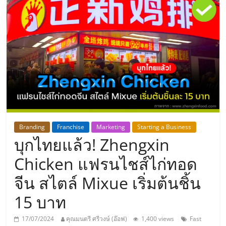
แห่ง
ประเทศไทย,
ThaiSMEsCenter,
รวม
ธุรกิจ
Branding
Franchise
Marketing
Starting a Business
บุกไทยแล้ว! Zhengxin
เอ
Chicken แฟรนไชส์ไก่ทอด
ส
จีน สไตล์ Mixue เริ่มต้นชิ้น
15 บาท
เอ็
17/07/2024
คุณมนตรี ศรีวงษ์ (อ๊อฟ)
1,400 views
Fast