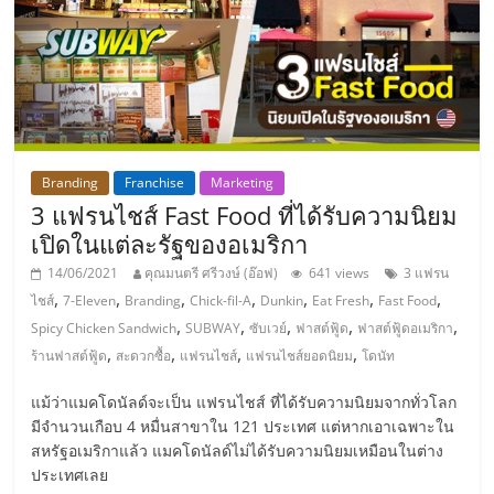
แฟ
รน
ไชส์,
รวม
Branding
Franchise
Marketing
3 แฟรนไชส์ Fast Food ที่ได้รับความนิยม
แฟ
เปิดในแต่ละรัฐของอเมริกา
14/06/2021
คุณมนตรี ศรีวงษ์ (อ๊อฟ)
641 views
3 แฟรน
รน
,
,
,
,
,
,
,
ไชส์
7-Eleven
Branding
Chick-fil-A
Dunkin
Eat Fresh
Fast Food
,
,
,
,
,
Spicy Chicken Sandwich
SUBWAY
ซับเวย์
ฟาสต์ฟู้ด
ฟาสต์ฟู้ดอเมริกา
ไชส์
,
,
,
,
ร้านฟาสต์ฟู้ด
สะดวกซื้อ
แฟรนไชส์
แฟรนไชส์ยอดนิยม
โดนัท
แม้ว่าแมคโดนัลด์จะเป็น แฟรนไชส์ ที่ได้รับความนิยมจากทั่วโลก
ขาย
มีจำนวนเกือบ 4 หมื่นสาขาใน 121 ประเทศ แต่หากเอาเฉพาะใน
สหรัฐอเมริกาแล้ว แมคโดนัลด์ไม่ได้รับความนิยมเหมือนในต่าง
ประเทศเลย