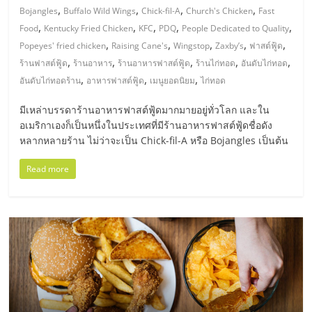
,
,
,
,
Bojangles
Buffalo Wild Wings
Chick-fil-A
Church's Chicken
Fast
ลงทุน
,
,
,
,
,
Food
Kentucky Fried Chicken
KFC
PDQ
People Dedicated to Quality
,
,
,
,
,
Popeyes' fried chicken
Raising Cane's
Wingstop
Zaxby’s
ฟาสต์ฟู้ด
น้อย
,
,
,
,
,
ร้านฟาสต์ฟู้ด
ร้านอาหาร
ร้านอาหารฟาสต์ฟู้ด
ร้านไก่ทอด
อันดับไก่ทอด
,
,
,
อันดับไก่ทอดร้าน
อาหารฟาสต์ฟู้ด
เมนูยอดนิยม
ไก่ทอด
คืน
มีเหล่าบรรดาร้านอาหารฟาสต์ฟู้ดมากมายอยู่ทั่วโลก และใน
อเมริกาเองก็เป็นหนึ่งในประเทศที่มีร้านอาหารฟาสต์ฟู้ดชื่อดัง
ทุน
หลากหลายร้าน ไม่ว่าจะเป็น Chick-fil-A หรือ Bojangles เป็นต้น
Read more
ไว,
ที่
ปรึกษา
การ