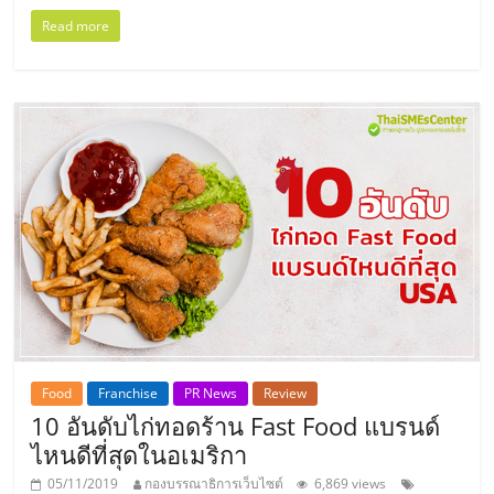
แฟ
Read more
รน
ไชส์
แฟ
รน
ไชส์
ขาย
Food
Franchise
PR News
Review
หน้า
10 อันดับไก่ทอดร้าน Fast Food แบรนด์
ไหนดีที่สุดในอเมริกา
บ้าน
05/11/2019
กองบรรณาธิการเว็บไซต์
6,869 views