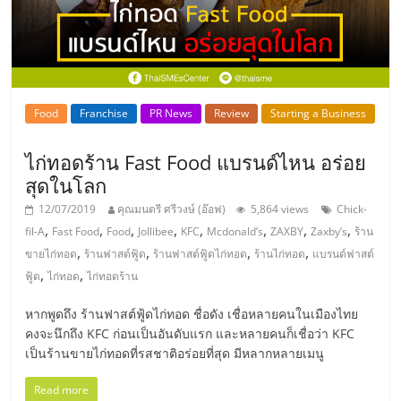
ลงทุน
และ
Food
Franchise
PR News
Review
Starting a Business
ขยาย
ไก่ทอดร้าน Fast Food แบรนด์ไหน อร่อย
สา
สุดในโลก
12/07/2019
คุณมนตรี ศรีวงษ์ (อ๊อฟ)
5,864 views
Chick-
ขา
,
,
,
,
,
,
,
,
fil-A
Fast Food
Food
Jollibee
KFC
Mcdonald’s
ZAXBY
Zaxby’s
ร้าน
,
,
,
,
ขายไก่ทอด
ร้านฟาสต์ฟู้ด
ร้านฟาสต์ฟู้ดไก่ทอด
ร้านไก่ทอด
แบรนด์ฟาสต์
แฟ
,
,
ฟู้ด
ไก่ทอด
ไก่ทอดร้าน
หากพูดถึง ร้านฟาสต์ฟู้ดไก่ทอด ชื่อดัง เชื่อหลายคนในเมืองไทย
รน
คงจะนึกถึง KFC ก่อนเป็นอันดับแรก และหลายคนก็เชื่อว่า KFC
เป็นร้านขายไก่ทอดที่รสชาติอร่อยที่สุด มีหลากหลายเมนู
ไชส์,
Read more