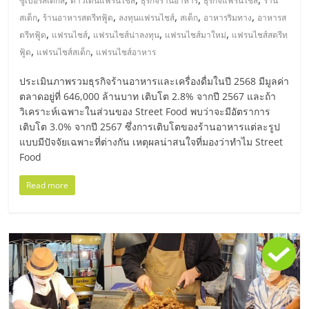
ซูเปอร์สเต็กส์
ดาวเด่นแฟรนไชส์
ธุรกิจร้านอาหาร
ธุรกิจแฟรนไชส์
ร้าน
เปิด
,
,
,
,
,
สเต็ก
ร้านอาหารสตรีทฟู้ด
ลงทุนแฟรนไชส์
สเต็ก
อาหารริมทาง
อาหารส
,
,
,
,
ตรีทฟู้ด
แฟรนไชส์
แฟรนไชส์น่าลงทุน
แฟรนไชส์มาใหม่
แฟรนไชส์สตรีท
ร้าน
,
,
ฟู้ด
แฟรนไชส์สเต็ก
แฟรนไชส์อาหาร
ปรึกษา
ประเมินภาพรวมธุรกิจร้านอาหารและเครื่องดื่มในปี 2568 มีมูลค่า
ตลาดอยู่ที่ 646,000 ล้านบาท เติบโต 2.8% จากปี 2567 และถ้า
วิเคราะห์เฉพาะในส่วนของ Street Food พบว่าจะมีอัตราการ
ฟรี,
เติบโต 3.0% จากปี 2567 ซึ่งการเติบโตของร้านอาหารแต่ละรูป
แบบมีปัจจัยเฉพาะที่ต่างกัน เหตุผลน่าสนใจที่มองว่าทำไม Street
บริการ
Food
Read more
พัฒนา
ระบบ
แฟ