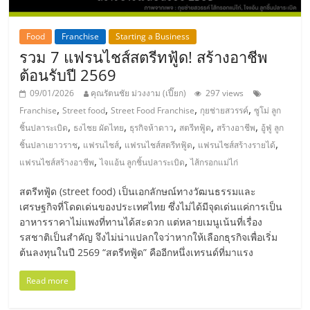
แฟ
รน
Food
Franchise
Starting a Business
รวม 7 แฟรนไชส์สตรีทฟู้ด! สร้างอาชีพ
ไชส์,
ต้อนรับปี 2569
09/01/2026
คุณรัตนชัย ม่วงงาม (เปี๊ยก)
297 views
รวม
,
,
,
,
Franchise
Street food
Street Food Franchise
กุยช่ายสวรรค์
ซูโม่ ลูก
,
,
,
,
,
ชิ้นปลาระเบิด
ธงไชย ผัดไทย
ธุรกิจห้าดาว
สตรีทฟู้ด
สร้างอาชีพ
อู้ฟู่ ลูก
,
,
,
,
แฟ
ชิ้นปลาเยาวราช
แฟรนไชส์
แฟรนไชส์สตรีทฟู้ด
แฟรนไชส์สร้างรายได้
,
,
แฟรนไชส์สร้างอาชีพ
ไจแอ้น ลูกชิ้นปลาระเบิด
ไส้กรอกแม่ไก่
รน
สตรีทฟู้ด (street food) เป็นเอกลักษณ์ทางวัฒนธรรมและ
เศรษฐกิจที่โดดเด่นของประเทศไทย ซึ่งไม่ได้มีจุดเด่นแค่การเป็น
ไชส์
อาหารราคาไม่แพงที่ทานได้สะดวก แต่หลายเมนูเน้นที่เรื่อง
รสชาติเป็นสำคัญ จึงไม่น่าแปลกใจว่าหากให้เลือกธุรกิจเพื่อเริ่ม
ต้นลงทุนในปี 2569 “สตรีทฟู้ด” คืออีกหนึ่งเทรนด์ที่มาแรง
ขาย
Read more