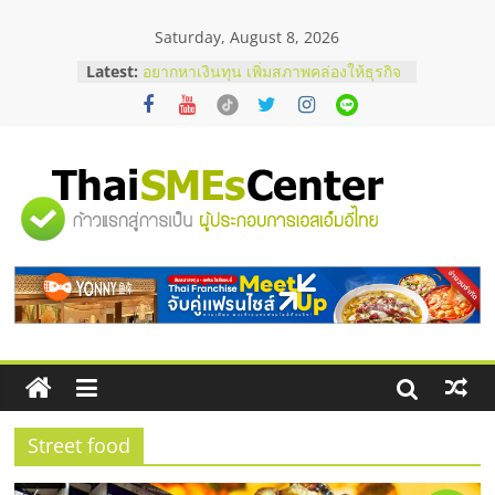
Skip
Saturday, August 8, 2026
to
content
Latest:
บริษัท Cybersecurity ในไทยที่ไหนดี?
วิธีเลือกผู้ให้บริการให้คุ้มค่าและตอบ
โจทย์ธุรกิจ
อยากหาเงินทุน เพิ่มสภาพคล่องให้ธุรกิจ
เริ่มยังไงให้ผ่านฉลุย
สัมมนาออนไลน์ โอกาสบริหารสถานี
"ศูนย์
บริการน้ำมัน Shell
สัมมนาลงทุน แฟรนไชส์ยอนนี่
ThaiFranchise Meet Up จับคู่แฟรน
รวม
ไชส์ ครั้งที่ 8
ร้านเครื่องเสียงคุณภาพสูง พร้อม
โซลูชันระบบภาพและเสียง
ข้อมูล
ธุรกิจ
SME
Street food