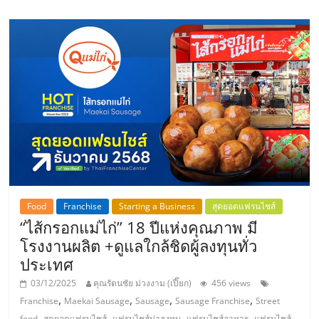
แฟ
รน
ไชส์
แฟ
รน
ไชส์
Food
Franchise
Starting a Business
สุดยอดแฟรนไชส์
ขาย
“ไส้กรอกแม่ไก่” 18 ปีแห่งคุณภาพ มี
โรงงานผลิต +ดูแลใกล้ชิดผู้ลงทุนทั่ว
ประเทศ
หน้า
03/12/2025
คุณรัตนชัย ม่วงงาม (เปี๊ยก)
456 views
,
,
,
,
บ้าน
Franchise
Maekai Sausage
Sausage
Sausage Franchise
Street
,
,
,
,
food
สุดยอดแฟรนไชส์
แฟรนไชส์น่าลงทุน
แฟรนไชส์อาหาร
แฟรนไชส์