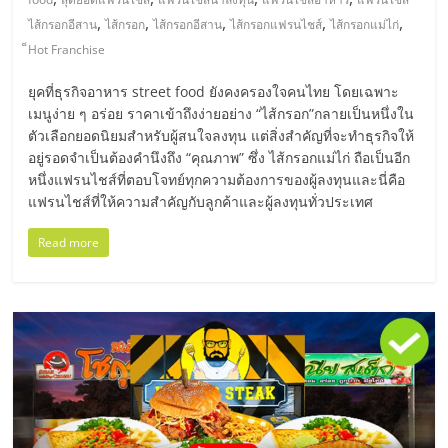
,
,
,
,
,
ไส้กรอกอีสาน
ไส้กรอก
ไส้กรอกอีสาน
ไส้กรอกแฟรนไชส์
ไส้กรอกแม่ไก่
ลงทุน
็Hot Franchise
น้อย
ยุคที่ธุรกิจอาหาร street food ยังคงครองใจคนไทย โดยเฉพาะ
เมนูง่าย ๆ อร่อย ราคาเข้าถึงง่ายอย่าง “ไส้กรอก”กลายเป็นหนึ่งใน
ตัวเลือกยอดนิยมสำหรับผู้สนใจลงทุน แต่สิ่งสำคัญที่จะทำธุรกิจให้
คืน
อยู่รอดจำเป็นต้องคำนึงถึง “คุณภาพ” ซึ่ง ไส้กรอกแม่ไก่ ถือเป็นอีก
หนึ่งแฟรนไชส์ที่ตอบโจทย์ทุกความต้องการของผู้ลงทุนและนี่คือ
ทุน
แฟรนไชส์ที่ให้ความสำคัญกับลูกค้าและผู้ลงทุนทั่วประเทศ
Read more
ไว,
ที่
ปรึกษา
การ