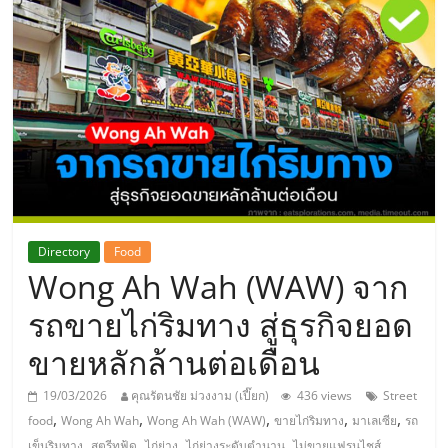
แห่ง
ประเทศไทย,
ThaiSMEsCenter,
รวม
ธุรกิจ
Directory
Food
Wong Ah Wah (WAW) จาก
เอ
รถขายไก่ริมทาง สู่ธุรกิจยอด
ส
ขายหลักล้านต่อเดือน
เอ็
19/03/2026
คุณรัตนชัย ม่วงงาม (เปี๊ยก)
436 views
Street
,
,
,
,
,
food
Wong Ah Wah
Wong Ah Wah (WAW)
ขายไก่ริมทาง
มาเลเซีย
รถ
,
,
,
,
เข็นริมทาง
สตรีทฟู้ด
ไก่ย่าง
ไก่ย่างระดับตำนาน
ไม่ขายแฟรนไชส์