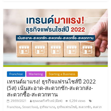
รน
ไชส์,
ศูนย์
รวม
แฟ
รน
ไชส์
พร้อม
ทำเล
สำหรับ
เปิด
ร้าน
Franchise
Marketing
Starting a Business
ปรึกษา
เทรนด์มาแรง! ธุรกิจแฟรนไชส์ปี 2022
ฟรี,
(5ส) เน้นสะอาด-สะดวกซัก-สะดวกส่ง-
บริการ
สะดวกซื้อ-สะดวกทาน
พัฒนา
ระบบ
29/09/2021
คุณมนตรี ศรีวงษ์ (อ๊อฟ)
6,294 views
แฟ
,
,
,
,
,
Franchise
Street food
ธุรกิจมาแรง
ธุรกิจแฟรนไชส์
สะดวกซัก
สะดวก