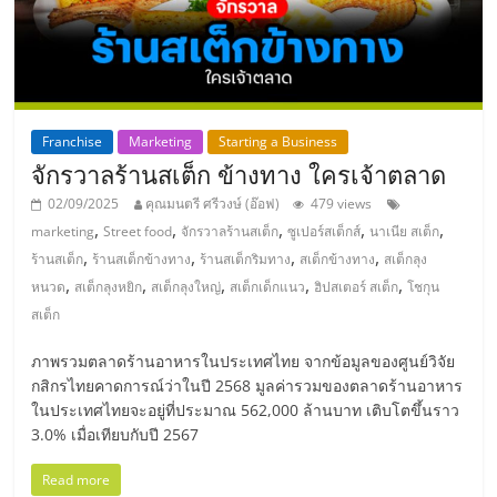
ลงทุน
และ
Franchise
Marketing
Starting a Business
ขยาย
จักรวาลร้านสเต็ก ข้างทาง ใครเจ้าตลาด
02/09/2025
คุณมนตรี ศรีวงษ์ (อ๊อฟ)
479 views
สา
,
,
,
,
,
marketing
Street food
จักรวาลร้านสเต็ก
ซูเปอร์สเต็กส์
นาเนีย สเต็ก
,
,
,
,
ร้านสเต็ก
ร้านสเต็กข้างทาง
ร้านสเต็กริมทาง
สเต็กข้างทาง
สเต็กลุง
ขา
,
,
,
,
,
หนวด
สเต็กลุงหยิก
สเต็กลุงใหญ่
สเต็กเด็กแนว
ฮิปสเตอร์ สเต็ก
โชกุน
สเต็ก
แฟ
ภาพรวมตลาดร้านอาหารในประเทศไทย จากข้อมูลของศูนย์วิจัย
กสิกรไทยคาดการณ์ว่าในปี 2568 มูลค่ารวมของตลาดร้านอาหาร
รน
ในประเทศไทยจะอยู่ที่ประมาณ 562,000 ล้านบาท เติบโตขึ้นราว
3.0% เมื่อเทียบกับปี 2567
ไชส์,
Read more