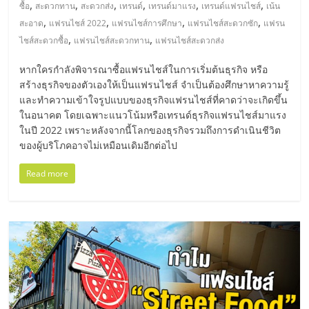
รน
,
,
,
,
,
,
ซื้อ
สะดวกทาน
สะดวกส่ง
เทรนด์
เทรนด์มาแรง
เทรนด์แฟรนไชส์
เน้น
ไชส์"
,
,
,
,
สะอาด
แฟรนไชส์ 2022
แฟรนไชส์การศึกษา
แฟรนไชส์สะดวกซัก
แฟรน
,
,
ไชส์สะดวกซื้อ
แฟรนไชส์สะดวกทาน
แฟรนไชส์สะดวกส่ง
หากใครกำลังพิจารณาซื้อแฟรนไชส์ในการเริ่มต้นธุรกิจ หรือ
สร้างธุรกิจของตัวเองให้เป็นแฟรนไชส์ จำเป็นต้องศึกษาหาความรู้
และทำความเข้าใจรูปแบบของธุรกิจแฟรนไชส์ที่คาดว่าจะเกิดขึ้น
ในอนาคต โดยเฉพาะแนวโน้มหรือเทรนด์ธุรกิจแฟรนไชส์มาแรง
ในปี 2022 เพราะหลังจากนี้โลกของธุรกิจรวมถึงการดำเนินชีวิต
ของผู้บริโภคอาจไม่เหมือนเดิมอีกต่อไป
Read more