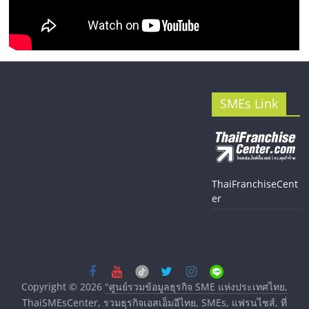
SMEs Link
ThaiFranchiseCent
er
Copyright © 2026
"ศูนย์รวมข้อมูลธุรกิจ SME แห่งประเทศไทย,
ThaiSMEsCenter, รวมธุรกิจเอสเอ็มอีไทย, SMEs, แฟรนไชส์, ที่