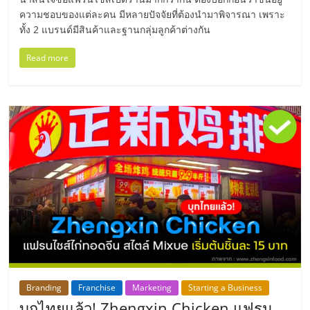
ศูนย์
ความชอบของแต่ละคน มีหลายปัจจัยที่ต้องนำมาพิจารณา เพราะ
ทั้ง 2 แบรนด์มีสินค้าและฐานกลุ่มลูกค้าต่างกัน
รวม
Read more
แฟ
รน
ไชส์
พร้อม
ทำเล
สำหรับ
Branding
Franchise
Marketing
Starting a Business
บุกไทยแล้ว! Zhengxin Chicken แฟรน