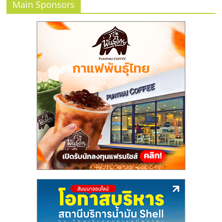
รน
Main Sponsors
ไชส์"
"ศูนย์
รวม
ข้อมูล
ธุรกิจ
SME
แห่ง
ประเทศไทย,
ThaiSMEsCenter,
รวม
ธุรกิจ
เอ
ส
เอ็
มอี