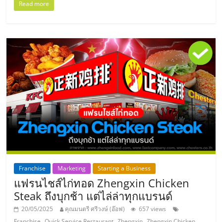
แฟ
Read more
รน
ไชส์
แฟ
รน
ไชส์
ขาย
Franchise
Marketing
Starting a Business
แฟรนไชส์ไก่ทอด Zhengxin Chicken
หน้า
Steak ถึงบุกช้า แต่ไล่ล่าทุกแบรนด์
บ้าน
20/05/2025
คุณมนตรี ศรีวงษ์ (อ๊อฟ)
657 views
,
,
,
,
Franchise
Quick Service Restaurant
Zhengxin
Zhengxin Chicken