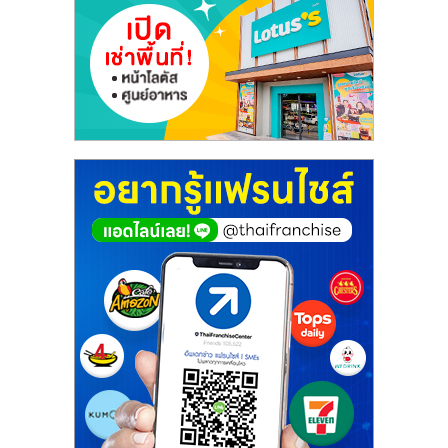
รน
ไชส์"