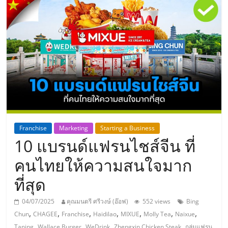
แห่ง
ประเทศไทย,
ThaiSMEsCenter,
รวม
ธุรกิจ
Franchise
Marketing
Starting a Business
10 แบรนด์แฟรนไชส์จีน ที่
เอ
คนไทยให้ความสนใจมาก
ส
ที่สุด
เอ็
04/07/2025
คุณมนตรี ศรีวงษ์ (อ๊อฟ)
552 views
Bing
,
,
,
,
,
,
,
Chun
CHAGEE
Franchise
Haidilao
MIXUE
Molly Tea
Naixue
,
,
,
,
Taning
Wallace Burger
WeDrink
Zhengxin Chicken Steak
กลุ่มแฟรน