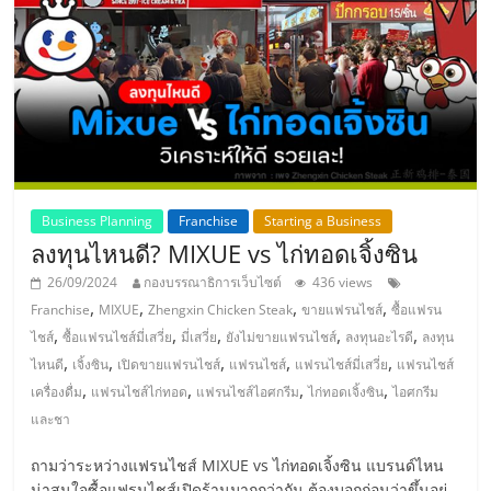
ลงทุน
และ
ขยาย
สา
Business Planning
Franchise
Starting a Business
ลงทุนไหนดี? MIXUE vs ไก่ทอดเจิ้งซิน
ขา
26/09/2024
กองบรรณาธิการเว็บไซต์
436 views
,
,
,
,
Franchise
MIXUE
Zhengxin Chicken Steak
ขายแฟรนไชส์
ซื้อแฟรน
แฟ
,
,
,
,
,
ไชส์
ซื้อแฟรนไชส์มี่เสวี่ย
มี่เสวี่ย
ยังไม่ขายแฟรนไชส์
ลงทุนอะไรดี
ลงทุน
,
,
,
,
,
ไหนดี
เจิ้งซิน
เปิดขายแฟรนไชส์
แฟรนไชส์
แฟรนไชส์มี่เสวี่ย
แฟรนไชส์
รน
,
,
,
,
เครื่องดื่ม
แฟรนไชส์ไก่ทอด
แฟรนไชส์ไอศกรีม
ไก่ทอดเจิ้งซิน
ไอศกรีม
และชา
ไชส์,
ถามว่าระหว่างแฟรนไชส์ MIXUE vs ไก่ทอดเจิ้งซิน แบรนด์ไหน
น่าสนใจซื้อแฟรนไชส์เปิดร้านมากกว่ากัน ต้องบอกก่อนว่าขึ้นอยู่