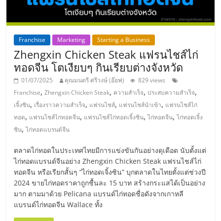
แฟ
รน
Franchise
Marketing
Starting a Business
ไชส์,
Zhengxin Chicken Steak แฟรนไชส์ไก่
ทอดจีน โตเงียบๆ กินเรียบต่างจังหวัด
รวม
01/07/2025
คุณมนตรี ศรีวงษ์ (อ๊อฟ)
829 views
,
,
,
,
Franchise
Zhengxin Chicken Steak
ความสำเร็จ
ประสบความสำเร็จ
แฟ
,
,
,
,
เจิ้งซิน
เรื่องราวความสำเร็จ
แฟรนไชส์
แฟรนไชส์นำเข้า
แฟรนไชส์ไก่
,
,
,
,
ทอด
แฟรนไชส์ไก่ทอดจีน
แฟรนไชส์ไก่ทอดเจิ้งซิน
ไก่ทอดจีน
ไก่ทอดเจิ้ง
,
ซิน
ไก่ทอดแบรนด์จีน
รน
ตลาดไก่ทอดในประเทศไทยมีการแข่งขันกันอย่างดุเดือด นับตั้งแต่
ไชส์
ไก่ทอดแบรนด์จีนอย่าง Zhengxin Chicken Steak แฟรนไชส์ไก่
ทอดจีน หรือเรียกสั้นๆ “ไก่ทอดเจิ้งซิน” บุกตลาดในไทยตั้งแต่ช่วงปี
2024 ขายไก่ทอดราคาถูกชื้นละ 15 บาท สร้างกระแสได้เป็นอย่าง
ขาย
มาก ตามมาด้วย Pelicana แบรนด์ไก่ทอดชื่อดังจากเกาหลี
แบรนด์ไก่ทอดจีน Wallace ทั้ง