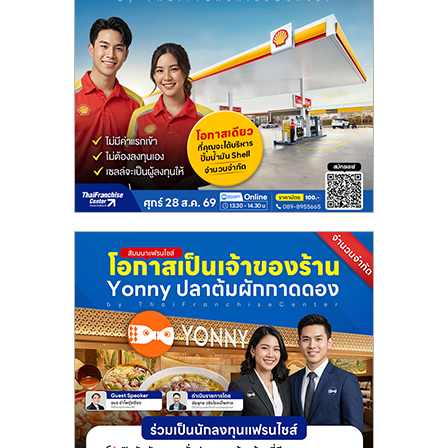
ไทย,
SMEs,
แฟ
รน
ไชส์,
ที่
ปรึกษา
แฟ
รน
ไชส์,
รวม
แฟ
รน
ไชส์
ขาย
แฟ
รน
ไชส์
แฟ