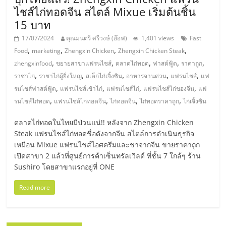
เปิด
ไชส์ไก่ทอดจีน สไตล์ Mixue เริ่มต้นชิ้น
15 บาท
ร้าน
17/07/2024
คุณมนตรี ศรีวงษ์ (อ๊อฟ)
1,401 views
Fast
,
,
,
,
Food
marketing
Zhengxin Chicken
Zhengxin Chicken Steak
ปรึกษา
,
,
,
,
,
zhengxinfood
ขยายสาขาแฟรนไชส์
ตลาดไก่ทอด
ฟาสต์ฟู้ด
ราคาถูก
,
,
,
,
,
ราชาไก่
ราชาไก่ผู้ยิ่งใหญ่
สเต็กไก่เจิ้งซิน
อาหารจานด่วน
แฟรนไชส์
แฟ
ฟรี,
,
,
,
,
รนไชส์ฟาสต์ฟู้ด
แฟรนไชส์เข้าไก่
แฟรนไชส์ไก่
แฟรนไชส์ไก่ของจีน
แฟ
,
,
,
,
รนไชส์ไก่ทอด
แฟรนไชส์ไก่ทอดจีน
ไก่ทอดจีน
ไก่ทอดราคาถูก
ไก่เจิ้งซิน
บริการ
ตลาดไก่ทอดในไทยมีป่วนแน่!! หลังจาก Zhengxin Chicken
Steak แฟรนไชส์ไก่ทอดชื่อดังจากจีน สไตล์การดำเนินธุรกิจ
พัฒนา
เหมือน Mixue แฟรนไชส์ไอศครีมและชาจากจีน ขายราคาถูก
เปิดสาขา 2 แล้วที่ศูนย์การค้าเซ็นทรัลเวิลด์ ที่ชั้น 7 ใกล้ๆ ร้าน
Sushiro โดยสาขาแรกอยู่ที่ ONE
ระบบ
Read more
แฟ