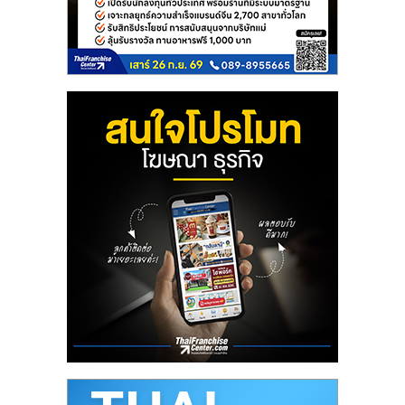
รน
ไชส์
ขาย
หน้า
บ้าน
ลงทุน
น้อย
คืน
ทุน
ไว,
ที่
ปรึกษา
การ
ลงทุน
และ
ขยาย
สา
ขา
แฟ