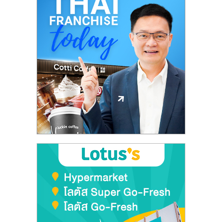
รน
ไชส์,
ศูนย์
รวม
แฟ
รน
ไชส์
พร้อม
ทำเล
สำหรับ
เปิด
ร้าน
ปรึกษา
ฟรี,
บริการ
พัฒนา
ระบบ
แฟ