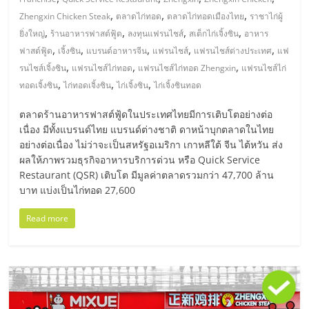
,
,
,
Zhengxin Chicken Steak
ตลาดไก่ทอด
ตลาดไก่ทอดเมืองไทย
ราชาไก่ผู้
ลงทุน
,
,
,
,
ยิ่งใหญ่
ร้านอาหารฟาสต์ฟู้ด
ลงทุนแฟรนไชส์
สเต็กไก่เจิ้งซิน
อาหาร
,
,
,
,
,
ฟาสต์ฟู้ด
เจิ้งซิน
แบรนด์อาหารจีน
แฟรนไชส์
แฟรนไชส์ต่างประเทศ
แฟ
น้อย
,
,
,
รนไชส์เจิ้งซิน
แฟรนไชส์ไก่ทอด
แฟรนไชส์ไก่ทอด Zhengxin
แฟรนไชส์ไก่
,
,
,
ทอดเจิ้งซิน
ไก่ทอดเจิ้งซิน
ไก่เจิ้งซิน
ไก่เจิ้งซินทอด
คืน
ตลาดร้านอาหารฟาสต์ฟู้ดในประเทศไทยมีการเติบโตอย่างต่อ
เนื่อง มีทั้งแบรนด์ไทย แบรนด์ต่างชาติ ดาหน้าบุกตลาดในไทย
ทุน
อย่างต่อเนื่อง ไม่ว่าจะเป็นสหรัฐอเมริกา เกาหลีใต้ จีน ไต้หวัน ส่ง
ผลให้ภาพรวมธุรกิจอาหารบริการด่วน หรือ Quick Service
ไว,
Restaurant (QSR) เติบโต มีมูลค่าตลาดรวมกว่า 47,700 ล้าน
บาท แบ่งเป็นไก่ทอด 27,600
ที่
Read more
ปรึกษา
การ