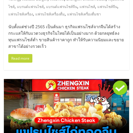
มอี
,
,
,
,
,
ไชส์
แบรนด์แฟรนไชส์
แบรนด์แฟรนไชส์จีน
แฟรนไชส์
แฟรนไชส์จีน
,
,
แฟรนไชส์เครื่อง
แฟรนไชส์เครื่องดื่ม
แฟรนไชส์เครื่องดื่มชา
ไทย,
นับตั้งแต่ช่วงปี 2565 เป็นต้นมา ธุรกิจแฟรนไชส์จากจีนได้สร้าง
SMEs,
กระแสให้กับแวดวงธุรกิจในไทยได้เป็นอย่างมาก ด้วยกลยุทธ์ลง
ทุนแฟรนไชส์ต่ำ ขายสินค้าราคาถูก ทำให้รับความนิยมและขยาย
สาขาได้อย่างรวดเร็ว
แฟ
Read more
รน
ไชส์,
ที่
ปรึกษา