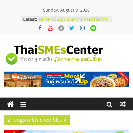
Skip
Sunday, August 9, 2026
to
content
บริษัท Cybersecurity ในไทยที่ไหนดี?
Latest:
วิธีเลือกผู้ให้บริการให้คุ้มค่าและตอบ
โจทย์ธุรกิจ
อยากหาเงินทุน เพิ่มสภาพคล่องให้ธุรกิจ
เริ่มยังไงให้ผ่านฉลุย
สัมมนาออนไลน์ โอกาสบริหารสถานี
"ศูนย์
บริการน้ำมัน Shell
สัมมนาลงทุน แฟรนไชส์ยอนนี่
ThaiFranchise Meet Up จับคู่แฟรน
รวม
ไชส์ ครั้งที่ 8
ร้านเครื่องเสียงคุณภาพสูง พร้อม
โซลูชันระบบภาพและเสียง
ข้อมูล
ธุรกิจ
SME
Zhengxin Chicken Steak