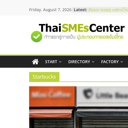
Skip
Friday, August 7, 2026
Latest:
สัมมนาลงทุน แฟรนไชส
to
ThaiFranchise Meet U
content
ไชส์ ครั้งที่ 8
ร้านเครื่องเสียงคุณภาพ
"ศูนย์
โซลูชันระบบภาพและเ
บริษัท Cybersecurity 
วิธีเลือกผู้ให้บริการให
รวม
โจทย์ธุรกิจ
อยากหาเงินทุน เพิ่มสภ
เริ่มยังไงให้ผ่านฉลุย
START
DIRECTORY
FACTORY
ข้อมูล
สัมมนาออนไลน์ โอกาส
บริการน้ำมัน Shell
Starbucks
ธุรกิจ
SME
แห่ง