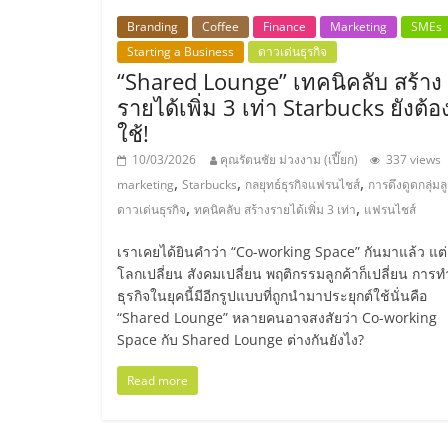
Branding
Coffee
Finance
Marketing
SMEs
ไชส์,
Starting a Business
ดาวเด่นธุรกิจ
“Shared Lounge” เทคนิคลับ สร้าง
รวม
รายได้เพิ่ม 3 เท่า Starbucks ยังต้อ
ใช้!
แฟ
10/03/2026
คุณรัตนชัย ม่วงงาม (เปี๊ยก)
337 views
,
,
,
marketing
Starbucks
กลยุทธ์ธุรกิจแฟรนไชส์
การดึงดูดกลุ่มล
รน
,
,
ดาวเด่นธุรกิจ
ทคนิคลับ สร้างรายได้เพิ่ม 3 เท่า
แฟรนไชส์
ไชส์
เราเคยได้ยินคำว่า “Co-working Space” กันมาแล้ว แต่เ
โลกเปลี่ยน สังคมเปลี่ยน พฤติกรรมลูกค้าก็เปลี่ยน การท
ธุรกิจในยุคนี้มีอีกรูปแบบที่ถูกนำมาประยุกต์ใช้นั่นคือ
ขาย
“Shared Lounge” หลายคนอาจสงสัยว่า Co-working
Space กับ Shared Lounge ต่างกันยังไง?
แฟ
Read more
รน