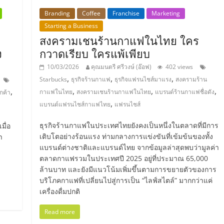
Branding
Coffee
Franchise
Marketing
Starting a Business
สงครามเชนร้านกาแฟในไทย ใคร
ง
กวาดเรียบ ใครแพ้เพียบ
10/03/2026
คุณมนตรี ศรีวงษ์ (อ๊อฟ)
402 views
,
,
,
Starbucks
ธุรกิจร้านกาแฟ
ธุรกิจแฟรนไชส์มาแรง
สงครามร้าน
,
,
,
,
กาแฟในไทย
สงครามเชนร้านกาแฟในไทย
แบรนด์ร้านกาแฟชื่อดัง
ูกค้า
,
แบรนด์แฟรนไชส์กาแฟไทย
แฟรนไชส์
ธุรกิจร้านกาแฟในประเทศไทยยังคงเป็นหนึ่งในตลาดที่มีการ
มื่อ
เติบโตอย่างร้อนแรง ท่ามกลางการแข่งขันที่เข้มข้นของทั้ง
ำ
แบรนด์ต่างชาติและแบรนด์ไทย จากข้อมูลล่าสุดพบว่ามูลค่า
ตลาดกาแฟรวมในประเทศปี 2025 อยู่ที่ประมาณ 65,000
ล้านบาท และยังมีแนวโน้มเพิ่มขึ้นตามการขยายตัวของการ
บริโภคกาแฟที่เปลี่ยนไปสู่การเป็น “ไลฟ์สไตล์” มากกว่าแค่
เครื่องดื่มปกติ
Read more