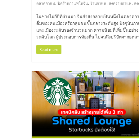
ไทย,
,
,
,
,
ตลาดกาแฟ
ปิดร้านกาแฟในจีน
ร้านกาแฟ
สงครามกาแฟ
สง
SMEs,
ในช่วงไม่กี่ปีที่ผ่านมา จีนกำลังกลายเป็นหนึ่งในตลาดกา
ดื่มของคนเมืองหรือกลุ่มชนชั้นกลางระดับสูง ปัจจุบันก
แฟ
และเมืองระดับรองจำนวนมาก ความนิยมที่เพิ่มขึ้นอย่างร
ระดับโลก ผู้ประกอบการท้องถิ่น ไปจนถึงบริษัทจากอุตส
รน
Read more
ไชส์,
ที่
ปรึกษา
แฟ
รน