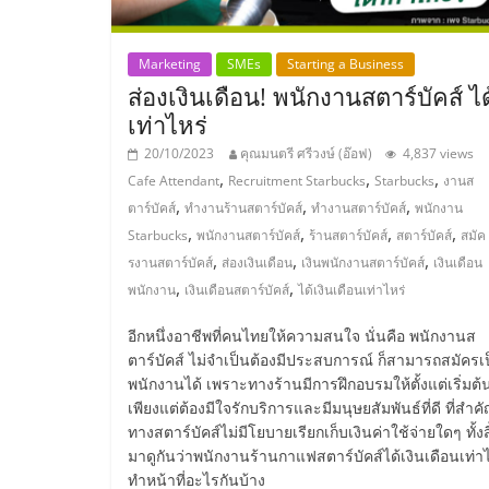
และ
Marketing
SMEs
Starting a Business
ขยาย
ส่องเงินเดือน! พนักงานสตาร์บัคส์ ได
เท่าไหร่
สา
20/10/2023
คุณมนตรี ศรีวงษ์ (อ๊อฟ)
4,837 views
,
,
,
Cafe Attendant
Recruitment Starbucks
Starbucks
งานส
ขา
,
,
,
ตาร์บัคส์
ทำงานร้านสตาร์บัคส์
ทำงานสตาร์บัคส์
พนักงาน
,
,
,
,
Starbucks
พนักงานสตาร์บัคส์
ร้านสตาร์บัคส์
สตาร์บัคส์
สมัค
แฟ
,
,
,
รงานสตาร์บัคส์
ส่องเงินเดือน
เงินพนักงานสตาร์บัคส์
เงินเดือน
,
,
พนักงาน
เงินเดือนสตาร์บัคส์
ได้เงินเดือนเท่าไหร่
รน
อีกหนึ่งอาชีพที่คนไทยให้ความสนใจ นั่นคือ พนักงานส
ตาร์บัคส์ ไม่จำเป็นต้องมีประสบการณ์ ก็สามารถสมัครเ
ไชส์,
พนักงานได้ เพราะทางร้านมีการฝึกอบรมให้ตั้งแต่เริ่มต้
เพียงแต่ต้องมีใจรักบริการและมีมนุษยสัมพันธ์ที่ดี ที่สำค
ศูนย์
ทางสตาร์บัคส์ไม่มีโยบายเรียกเก็บเงินค่าใช้จ่ายใดๆ ทั้งส
มาดูกันว่าพนักงานร้านกาแฟสตาร์บัคส์ได้เงินเดือนเท่าไ
ทำหน้าที่อะไรกันบ้าง