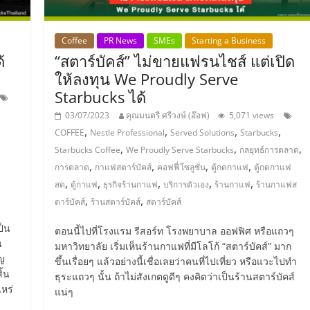
Coffee
PR News
SMEs
Starting a Business
้
“สตาร์บัคส์” ไม่ขายแฟรนไชส์ แต่เปิด
ให้ลงทุน We Proudly Serve
Starbucks ได้
03/07/2023
คุณมนตรี ศรีวงษ์ (อ๊อฟ)
5,071 views
,
,
,
,
COFFEE
Nestle Professional
Served Solutions
Starbucks
,
,
,
Starbucks Coffee
We Proudly Serve Starbucks
กลยุทธ์การตลาด
,
,
,
,
การตลาด
กาแฟสตาร์บัคส์
คอฟฟี่โซลูชั่น
ตู้กดกาแฟ
ตู้กดกาแฟ
,
,
,
,
,
สด
ตู้กาแฟ
ธุรกิจร้านกาแฟ
บริการตัวเอง
ร้านกาแฟ
ร้านกาแฟส
,
,
ตาร์บัคส์
ร้านสตาร์บัคส์
สตาร์บัคส์
ป็น
ตอนนี้ไปที่โรงแรม รีสอร์ท โรงพยาบาล ออฟฟิศ หรือแถวๆ
น
มหาวิทยาลัย เริ่มเห็นร้านกาแฟที่มีโลโก้ “สตาร์บัคส์” มาก
ัญ
ขึ้นเรื่อยๆ แล้วอย่างนี้เชื่อเลยว่าคนที่ไปเที่ยว หรือแวะไปทำ
ิ้น
ธุระแถวๆ นั้น ถ้าไม่สังเกตดูดีๆ คงคิดว่าเป็นร้านสตาร์บัคส์
หร่
แน่ๆ