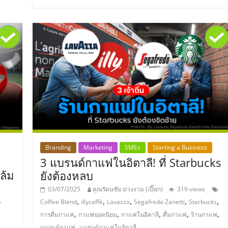
Branding
Marketing
SMEs
Starting a Business
3 แบรนด์กาแฟในอิตาลี! ที่ Starbucks
ล้ม
ยังต้องหลบ
03/07/2025
คุณรัตนชัย ม่วงงาม (เปี๊ยก)
319 views
,
,
,
,
,
Coffee Blend
illycaffè
Lavazza
Segafredo Zanetti
Starbucks
,
,
,
,
,
การดื่มกาแฟ
กาแฟยอดนิยม
กาแฟในอิตาลี
ดื่มกาแฟ
ร้านกาแฟ
,
แบรนด์กาแฟ
แบรนด์กาแฟในอิตาลี