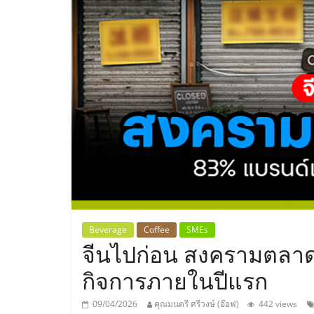
ประเทศไทย,
ThaiSMEsCenter
รวม
ธุรกิจ
เอ
ส
เอ็
Beverage
Coffee
SMEs
จีนไปก่อน สงครามตลาด
มอี
กิจการภายในปีแรก
09/04/2026
คุณมนตรี ศรีวงษ์ (อ๊อฟ)
442 views