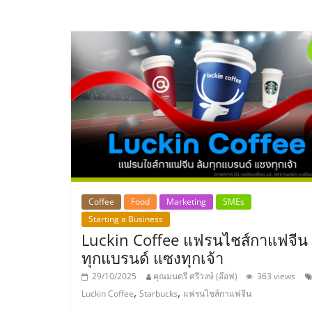
ไชส์
แฟ
รน
ไชส์
ขาย
Coffee
Food
Marketing
SMEs
หน้า
Starting a Business
Luckin Coffee แฟรนไชส์กาแฟจีน 
บ้าน
ทุกแบรนด์ แซงทุกเจ้า
29/10/2025
คุณมนตรี ศรีวงษ์ (อ๊อฟ)
363 views
ลงทุน
,
,
Luckin Coffee
Starbucks
แฟรนไชส์กาแฟจีน