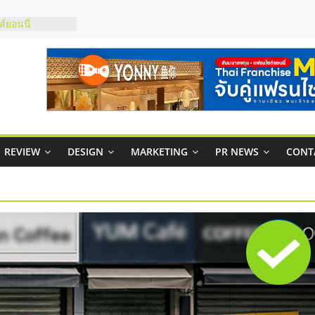
์ยอนนี่
p จับคู่แฟรน
สูง พร้อม
สียง
ในไทยที่ไหนดี?
้คุ้มค่าและตอบ
าพคล่องให้ธุรกิจ
REVIEW
DESIGN
MARKETING
PR NEWS
CONT
บริหารสถานี