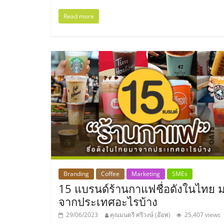
รวม
Read more
แฟ
รน
ไชส์
พร้อม
ทำเล
สำหรับ
Branding
Coffee
Marketing
SMEs
15 แบรนด์ร้านกาแฟชื่อดังในไทย 
เปิด
จากประเทศอะไรบ้าง
29/06/2023
คุณมนตรี ศรีวงษ์ (อ๊อฟ)
25,407 views