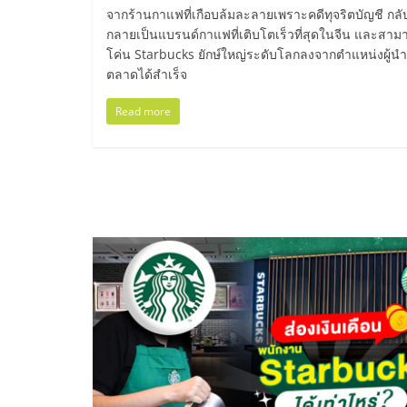
น้อย
จากร้านกาแฟที่เกือบล้มละลายเพราะคดีทุจริตบัญชี กลั
กลายเป็นแบรนด์กาแฟที่เติบโตเร็วที่สุดในจีน และสาม
โค่น Starbucks ยักษ์ใหญ่ระดับโลกลงจากตำแหน่งผู้นำ
คืน
ตลาดได้สำเร็จ
ทุน
Read more
ไว,
ที่
ปรึกษา
การ
ลงทุน