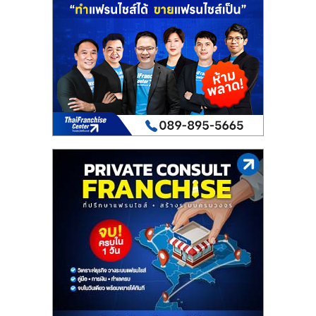
รน
ไชส์
ขาย
หน้า
บ้าน
ลงทุน
น้อย
คืน
ทุน
ไว,
ที่
ปรึกษา
การ
ลงทุน
และ
ขยาย
สา
ขา
แฟ