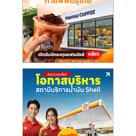
ลงทุน
และ
ขยาย
สา
ขา
แฟ
รน
ไชส์,