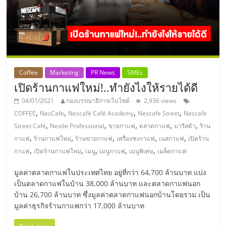
แฟ
รน
ไชส์,
Coffee
Marketing
PR News
SMEs
รวม
เปิดร้านกาแฟใหม่!..ทำยังไงให้รายได้ดี
04/01/2021
กองบรรณาธิการเว็บไซต์
2,936 views
แฟ
,
,
,
,
COFFEE
NesCafe
Nescafé Café Academy
Nescafe Street
Nescafe
,
,
,
,
,
Street Café
Nestle Professional
ขายกาแฟ
ตลาดกาแฟ
บาริสต้า
ร้าน
รน
,
,
,
,
,
กาแฟ
ร้านกาแฟใหม่
ร้านขายกาแฟ
เครื่องชงกาแฟ
เนสกาแฟ
เปิดร้าน
,
,
,
,
,
กาแฟ
เปิดร้านกาแฟใหม่
เมนู
เมนูกาแฟ
เมนูพิเศษ
เมล็ดกาแฟ
ไชส์
มูลค่าตลาดกาแฟในประเทศไทย อยู่ที่กว่า 64,700 ล้านบาท แบ่ง
เป็นตลาดกาแฟในบ้าน 38,000 ล้านบาท และตลาดกาแฟนอก
ขาย
บ้าน 26,700 ล้านบาท ซึ่งมูลค่าตลาดกาแฟนอกบ้านโดยรวม เป็น
มูลค่าธุรกิจร้านกาแฟกว่า 17,000 ล้านบาท