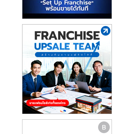
รน
ไชส์,
ศูนย์
รวม
แฟ
รน
ไชส์
พร้อม
ทำเล
สำหรับ
เปิด
ร้าน
ปรึกษา
ฟรี,
บริการ
พัฒนา
ระบบ
แฟ