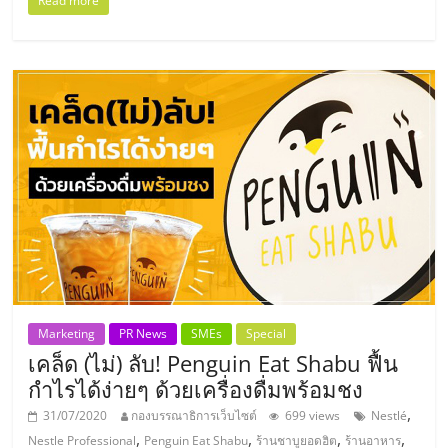
แฟ
Read more
รน
ไชส์
แฟ
รน
ไชส์
ขาย
Marketing
PR News
SMEs
Special
เคล็ด (ไม่) ลับ! Penguin Eat Shabu ฟื้น
หน้า
กำไรได้ง่ายๆ ด้วยเครื่องดื่มพร้อมชง
,
31/07/2020
กองบรรณาธิการเว็บไซต์
699 views
Nestlé
บ้าน
,
,
,
,
Nestle Professional
Penguin Eat Shabu
ร้านชาบูยอดฮิต
ร้านอาหาร