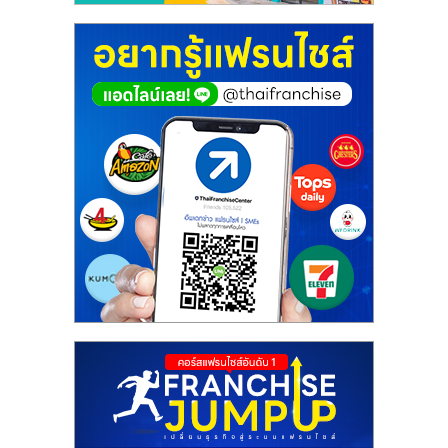
ไทย,
SMEs,
แฟ
รน
ไชส์,
ที่
ปรึกษา
แฟ
รน
ไชส์,
รวม
แฟ
รน
ไชส์
ขาย
แฟ
รน
ไชส์
แฟ