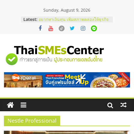
Skip
Sunday, August 9, 2026
to
content
Latest:
อยากหาเงินทุน เพิ่มสภาพคล่องให้ธุรกิจ
เริ่มยังไงให้ผ่านฉลุย
สัมมนาออนไลน์ โอกาสบริหารสถานี
บริการน้ำมัน Shell
สัมมนาลงทุน แฟรนไชส์ยอนนี่
ThaiFranchise Meet Up จับคู่แฟรน
"ศูนย์
ไชส์ ครั้งที่ 8
ร้านเครื่องเสียงคุณภาพสูง พร้อม
โซลูชันระบบภาพและเสียง
รวม
บริษัท Cybersecurity ในไทยที่ไหนดี?
วิธีเลือกผู้ให้บริการให้คุ้มค่าและตอบ
โจทย์ธุรกิจ
ข้อมูล
ธุรกิจ
SME
Nestle Professional