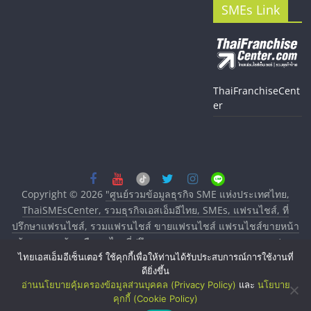
SMEs Link
ThaiFranchiseCent
er
Copyright © 2026
"ศูนย์รวมข้อมูลธุรกิจ SME แห่งประเทศไทย,
ThaiSMEsCenter, รวมธุรกิจเอสเอ็มอีไทย, SMEs, แฟรนไชส์, ที่
ปรึกษาแฟรนไชส์, รวมแฟรนไชส์ ขายแฟรนไชส์ แฟรนไชส์ขายหน้า
บ้าน ลงทุนน้อย คืนทุนไว, ที่ปรึกษาการลงทุนและขยายสาขาแฟรน
ไชส์, ศูนย์รวมแฟรนไชส์ พร้อมทำเลสำหรับเปิดร้าน ปรึกษาฟรี,
ไทยเอสเอ็มอีเซ็นเตอร์ ใช้คุกกี้เพื่อให้ท่านได้รับประสบการณ์การใช้งานที่
ดียิ่งขึ้น
บริการพัฒนาระบบแฟรนไชส์"
. All rights reserved.
อ่านนโยบายคุ้มครองข้อมูลส่วนบุคคล (Privacy Policy)
และ
นโยบาย
คุกกี้ (Cookie Policy)