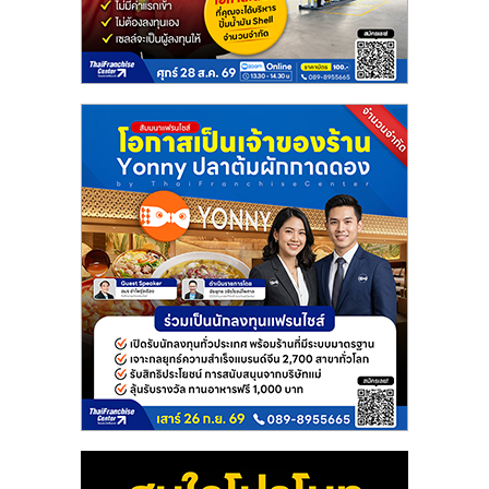
ศูนย์
รวม
แฟ
รน
ไชส์
พร้อม
ทำเล
สำหรับ