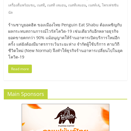
,
,
,
,
,
เครื่องดื่มพร้อมชง
เนสที
เนสที เลมอน
เนสทีเลมอน
เนสท์เล่
โพรเฟชชัน
ลงทุน
นัล
น้อย
ร้านชาบูยอดฮิต ของเมืองไทย Penguin Eat Shabu ต้องเผชิญกับ
ผลกระทบสถานการณ์ไวรัสโควิด-19 เช่นเดียวกับอีกหลายธุรกิจ
ยอดขายตกกว่า 90% แม้อนุญาตให้ร้านอาหารเปิดบริการใหม่อีก
คืน
ครั้ง แต่ยังต้องมีมาตรการเว้นระยะห่าง จำกัดผู้ใช้บริการ ตามวิถี
ชีวิตใหม่ (New Normal) จึงทำให้ธุรกิจร้านอาหารเปลี่ยนไปในยุค
ทุน
โควิด-19
Read more
ไว,
ที่
Main Sponsors
ปรึกษา
การ