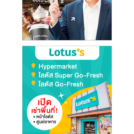
รน
ไชส์"
"ศูนย์
รวม
ข้อมูล
ธุรกิจ
SME
แห่ง
ประเทศไทย,
ThaiSMEsCenter,
รวม
ธุรกิจ
เอ
ส
เอ็
มอี