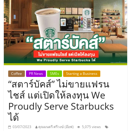
แห่ง
ประเทศไทย,
ThaiSMEsCenter,
รวม
ธุรกิจ
Coffee
PR News
SMEs
Starting a Business
“สตาร์บัคส์” ไม่ขายแฟรน
เอ
ไชส์ แต่เปิดให้ลงทุน We
ส
Proudly Serve Starbucks
ได้
เอ็
03/07/2023
คุณมนตรี ศรีวงษ์ (อ๊อฟ)
5,075 views