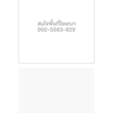
รน
ไชส์"