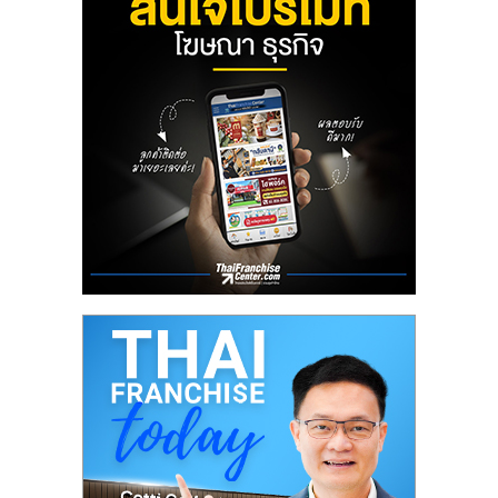
เปิด
ร้าน
ปรึกษา
ฟรี,
บริการ
พัฒนา
ระบบ
แฟ