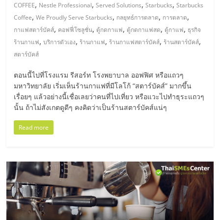
มอี
,
,
,
,
COFFEE
Nestle Professional
Served Solutions
Starbucks
Starbucks
,
,
,
,
Coffee
We Proudly Serve Starbucks
กลยุทธ์การตลาด
การตลาด
ไทย,
,
,
,
,
,
กาแฟสตาร์บัคส์
คอฟฟี่โซลูชั่น
ตู้กดกาแฟ
ตู้กดกาแฟสด
ตู้กาแฟ
ธุรกิจ
,
,
,
,
,
ร้านกาแฟ
บริการตัวเอง
ร้านกาแฟ
ร้านกาแฟสตาร์บัคส์
ร้านสตาร์บัคส์
SMEs,
สตาร์บัคส์
ตอนนี้ไปที่โรงแรม รีสอร์ท โรงพยาบาล ออฟฟิศ หรือแถวๆ
แฟ
มหาวิทยาลัย เริ่มเห็นร้านกาแฟที่มีโลโก้ “สตาร์บัคส์” มากขึ้น
เรื่อยๆ แล้วอย่างนี้เชื่อเลยว่าคนที่ไปเที่ยว หรือแวะไปทำธุระแถวๆ
รน
นั้น ถ้าไม่สังเกตดูดีๆ คงคิดว่าเป็นร้านสตาร์บัคส์แน่ๆ
Read more
ไชส์,
ที่
ปรึกษา