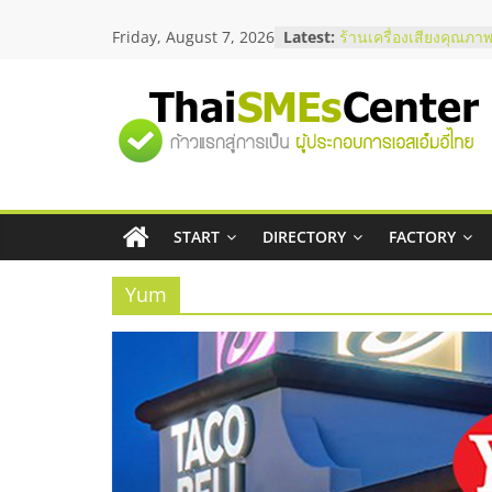
Skip
สัมมนาลงทุน แฟรนไชส
Friday, August 7, 2026
Latest:
to
ThaiFranchise Meet U
ไชส์ ครั้งที่ 8
content
ร้านเครื่องเสียงคุณภาพ
โซลูชันระบบภาพและเ
"ศูนย์
บริษัท Cybersecurity 
วิธีเลือกผู้ให้บริการให
โจทย์ธุรกิจ
รวม
อยากหาเงินทุน เพิ่มสภ
เริ่มยังไงให้ผ่านฉลุย
START
DIRECTORY
FACTORY
สัมมนาออนไลน์ โอกาส
ข้อมูล
บริการน้ำมัน Shell
Yum
ธุรกิจ
SME
แห่ง