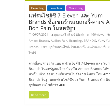
ไชส์,
Branding
Franchise
Marketing
แฟรนไชส์ซี 7-Eleven และ Yum
Brands ซื้อเชนร้านเบเกอรี่-คาเฟ่ 
รวม
Bon Pain ในสหรัฐฯ
แฟ
06/07/2021
คุณมนตรี ศรีวงษ์ (อ๊อฟ)
466 views
,
,
,
,
,
Ampex Brands
Au Bon Pain
Branding
BRAND’S
Yum
Y
,
,
,
,
,
Brands
คาเฟ่
ธุรกิจแฟรนไชส์
ร้านเบเกอรี่
เชนร้านเบเกอรี่
แ
รน
ไชส์ซี
ไชส์
จากที่เคยทำธุรกิจแบบ แฟรนไชส์ซี 7-Eleven และ Yu
Brands ในสหรัฐอเมริกา ปัจจุบัน Ampex Brands ได้ข
มาเป็นเจ้าของ แบรนด์แฟรนไชส์อย่างเต็มตัว โดย Am
ขาย
Brands ในฐานะแฟรนไชส์ซีของ Yum Brands ดำเนิ
ธุรกิจแฟรนไชส์กว่า 400
แฟ
Read more
รน