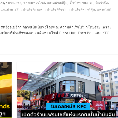
,
,
,
,
,
,
nds
ขยายสาขา
ขยายแฟรนไชส์
ตลาดฟาสต์ฟู้ด
ตั้งเป้าขยายสาขา
พิซซ่าฮัท
,
,
,
,
นด์แฟรนไชส์
แฟรนไชส์กาแฟ
แฟรนไชส์พิซซ่า
แฟรนไชส์ฟาสต์ฟู้ด
แฟรนไชส์
สหรัฐอเมริกา ก็อาจเป็นปีแห่งโลคและความสำเร็จได้มาโดยง่าย เพราะ
่งเป็นบริษัทเจ้าของแบรนด์แฟรนไชส์ Pizza Hut, Taco Bell และ KFC