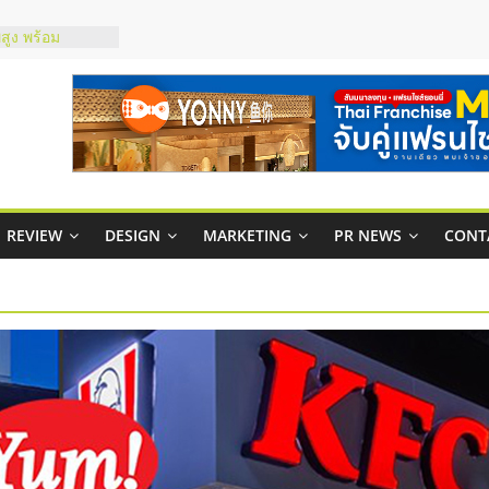
์ยอนนี่
p จับคู่แฟรน
สูง พร้อม
สียง
ในไทยที่ไหนดี?
้คุ้มค่าและตอบ
าพคล่องให้ธุรกิจ
REVIEW
DESIGN
MARKETING
PR NEWS
CONT
บริหารสถานี