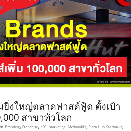
,
ิ่งใหญ่ตลาดฟาสต์ฟู้ด ตั้งเป้า
,000 สาขาทั่วโลก
,
,
,
,
,
,
,
Branding
Franchise
KFC
marketing
Mcdonald’s
Pizza Hut
Starbucks