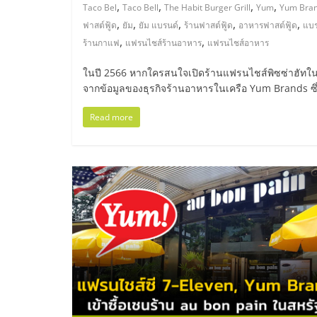
ไทย,
,
,
,
,
Taco Bel
Taco Bell
The Habit Burger Grill
Yum
Yum Bra
,
,
,
,
,
ฟาสต์ฟู้ด
ยัม
ยัม แบรนด์
ร้านฟาสต์ฟู้ด
อาหารฟาสต์ฟู้ด
แบร
SMEs,
,
,
ร้านกาแฟ
แฟรนไชส์ร้านอาหาร
แฟรนไชส์อาหาร
แฟ
ในปี 2566 หากใครสนใจเปิดร้านแฟรนไชส์พิซซ่าฮัทใน
จากข้อมูลของธุรกิจร้านอาหารในเครือ Yum Brands ซึ
รน
Read more
ไชส์,
ที่
ปรึกษา
แฟ
รน