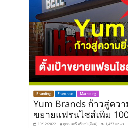
ประเทศไทย,
ThaiSMEsCenter
รวม
ธุรกิจ
เอ
ส
เอ็
Branding
Franchise
Marketing
Yum Brands ก้าวสู่ความย
มอี
ขยายแฟรนไชส์เพิ่ม 100
19/12/2022
คุณมนตรี ศรีวงษ์ (อ๊อฟ)
1,457 views