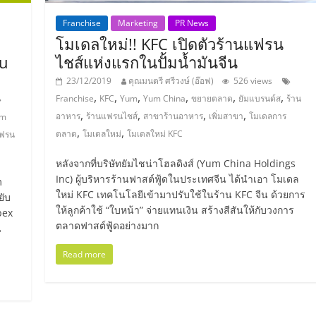
Franchise
Marketing
PR News
โมเดลใหม่!! KFC เปิดตัวร้านแฟรน
Au
ไชส์แห่งแรกในปั้มน้ำมันจีน
23/12/2019
คุณมนตรี ศรีวงษ์ (อ๊อฟ)
526 views
,
,
,
,
,
,
Franchise
KFC
Yum
Yum China
ขยายตลาด
ยัมแบรนด์ส
ร้าน
,
,
,
,
อาหาร
ร้านแฟรนไชส์
สาขาร้านอาหาร
เพิ่มสาขา
โมเดลการ
um
,
,
ตลาด
โมเดลใหม่
โมเดลใหม่ KFC
ฟรน
หลังจากที่บริษัทยัมไชน่าโฮลดิงส์ (Yum China Holdings
Inc) ผู้บริหารร้านฟาสต์ฟู้ดในประเทศจีน ได้นำเอา โมเดล
m
ใหม่ KFC เทคโนโลยีเข้ามาปรับใช้ในร้าน KFC จีน ด้วยการ
ยับ
ให้ลูกค้าใช้ “ใบหน้า” จ่ายแทนเงิน สร้างสีสันให้กับวงการ
pex
ตลาดฟาสต์ฟู้ดอย่างมาก
น
Read more