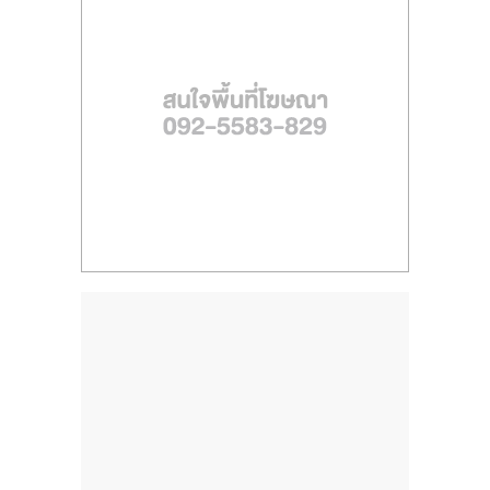
ไทย,
SMEs,
แฟ
รน
ไชส์,
ที่
ปรึกษา
แฟ
รน
ไชส์,
รวม
แฟ
รน
ไชส์
ขาย
แฟ
รน
ไชส์
แฟ