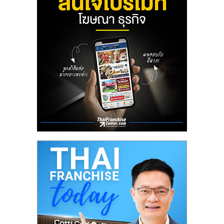
ลงทุน
น้อย
คืน
ทุน
ไว,
ที่
ปรึกษา
การ