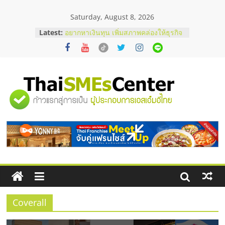
Skip
Saturday, August 8, 2026
to
บริษัท Cybersecurity ในไทยที่ไหนดี?
content
Latest:
วิธีเลือกผู้ให้บริการให้คุ้มค่าและตอบ
โจทย์ธุรกิจ
อยากหาเงินทุน เพิ่มสภาพคล่องให้ธุรกิจ
เริ่มยังไงให้ผ่านฉลุย
สัมมนาออนไลน์ โอกาสบริหารสถานี
บริการน้ำมัน Shell
"ศูนย์
สัมมนาลงทุน แฟรนไชส์ยอนนี่
ThaiFranchise Meet Up จับคู่แฟรน
ไชส์ ครั้งที่ 8
รวม
ร้านเครื่องเสียงคุณภาพสูง พร้อม
โซลูชันระบบภาพและเสียง
ข้อมูล
ธุรกิจ
SME
Coverall