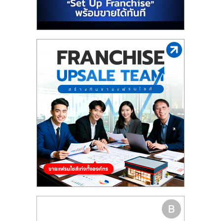
รน
ไชส์"
"ศูนย์
รวม
ข้อมูล
ธุรกิจ
SME
แห่ง
ประเทศไทย,
ThaiSMEsCenter,
รวม
ธุรกิจ
เอ
ส
เอ็
มอี