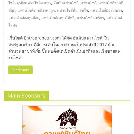
มอี
,
,
,
,
ไชส์
ธุรกิจแฟรนไชส์อาหาร
อันดับแฟรนไชส์
แฟรนไชส์
แฟรนไชส์ขายดี
,
,
,
,
ที่สุด
แฟรนไชส์ขายดีราคาถูก
แฟรนไชส์ที่น่าสนใจ
แฟรนไชส์มีอะไรบ้าง
ไทย,
,
,
,
แฟรนไชส์ลงทุนน้อย
แฟรนไชส์ลงทุนให้ฟรี
แฟรนไชส์อเมริกา
แฟรนไชส์
ใหม่ๆ
SMEs,
เว็บไซต์ Entrepreneur.com ได้จัด อันดับแฟรนไชส์ ใน
สหรัฐอเมริกา ที่มีการเติบโตอย่างรวดเร็วประจำปี 2017 ด้วย
แฟ
จำนวนสาขาที่เพิ่มขึ้นนับตั้งแต่เปิดดำเนินธุรกิจและเริ่มขายแฟ
รนไชส์
รน
Read more
ไชส์,
Main Sponsors
ที่
ปรึกษา