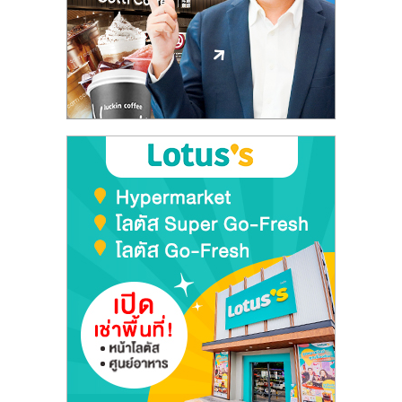
ลงทุน
และ
ขยาย
สา
ขา
แฟ
รน
ไชส์,