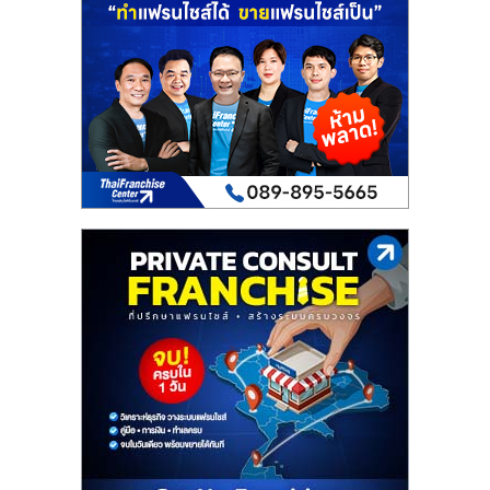
เปิด
ร้าน
ปรึกษา
ฟรี,
บริการ
พัฒนา
ระบบ
แฟ