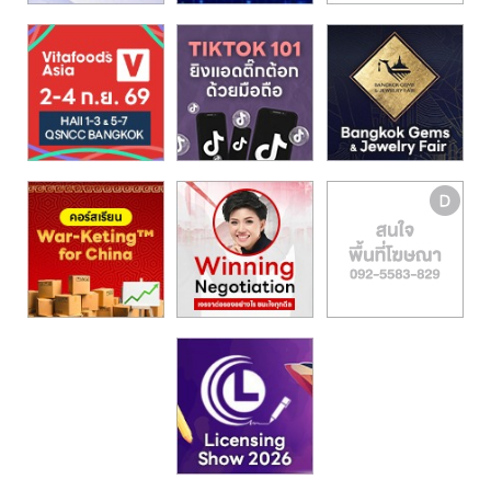
รน
ไชส์,
ศูนย์
รวม
แฟ
รน
ไชส์
พร้อม
ทำเล
สำหรับ
เปิด
ร้าน
ปรึกษา
ฟรี,
บริการ
พัฒนา
ระบบ
แฟ