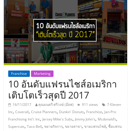
แห่ง
ประเทศไทย,
ThaiSMEsCenter,
รวม
ธุรกิจ
Franchise
Marketing
10 อันดับแฟรนไชส์อเมริกา
เอ
เติบโตเร็วสุดปี 2017
ส
16/11/2017
คุณมนตรี ศรีวงษ์ (อ๊อฟ)
911 views
7-Eleven
,
,
,
,
,
Inc
Coverall
Cruise Planners
Dunkin' Donuts
Franchise
Jan-Pro
เอ็
,
,
,
,
Franchising Int'l. Inc
Jersey Mike's Subs
Jimmy John's
Mcdonald’s
,
,
,
,
,
Supercuts
Taco Bell
ขยายกิจการ
ขยายสาขา
ขายแฟรนไชส์
ซื้อแฟรน