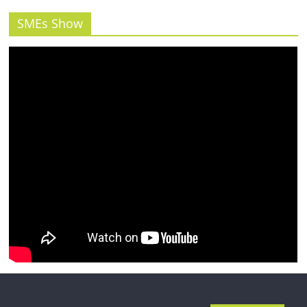
รน
ไชส์"
SMEs Show