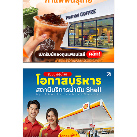
แฟ
รน
ไชส์,
รวม
แฟ
รน
ไชส์
ขาย