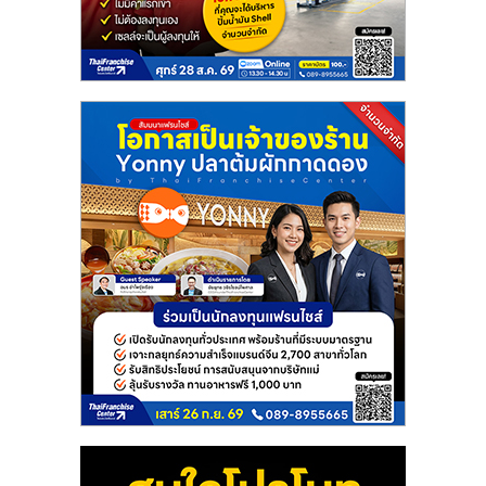
แฟ
รน
ไชส์
แฟ
รน
ไชส์
ขาย
หน้า
บ้าน