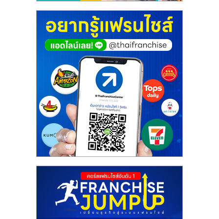
ศูนย์
รวม
แฟ
รน
ไชส์
พร้อม
ทำเล
สำหรับ