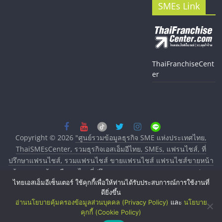
SMEs Link
ThaiFranchiseCent
er
Copyright © 2026
"ศูนย์รวมข้อมูลธุรกิจ SME แห่งประเทศไทย,
ThaiSMEsCenter, รวมธุรกิจเอสเอ็มอีไทย, SMEs, แฟรนไชส์, ที่
ปรึกษาแฟรนไชส์, รวมแฟรนไชส์ ขายแฟรนไชส์ แฟรนไชส์ขายหน้า
บ้าน ลงทุนน้อย คืนทุนไว, ที่ปรึกษาการลงทุนและขยายสาขาแฟรน
ไทยเอสเอ็มอีเซ็นเตอร์ ใช้คุกกี้เพื่อให้ท่านได้รับประสบการณ์การใช้งานที่
ไชส์, ศูนย์รวมแฟรนไชส์ พร้อมทำเลสำหรับเปิดร้าน ปรึกษาฟรี,
ดียิ่งขึ้น
บริการพัฒนาระบบแฟรนไชส์"
. All rights reserved.
อ่านนโยบายคุ้มครองข้อมูลส่วนบุคคล (Privacy Policy)
และ
นโยบาย
คุกกี้ (Cookie Policy)