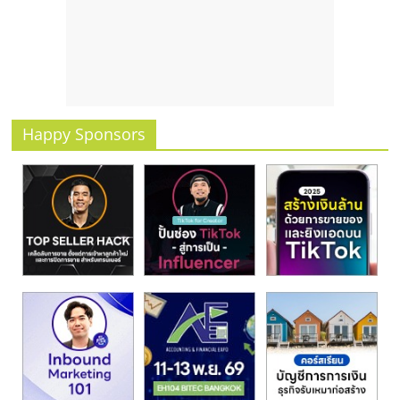
รน
ไชส์
ขาย
หน้า
บ้าน
ลงทุน
Happy Sponsors
น้อย
คืน
ทุน
ไว,
ที่
ปรึกษา
การ
ลงทุน
และ
ขยาย
สา
ขา
แฟ