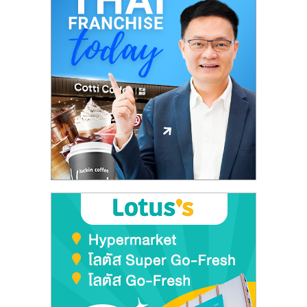
รน
ไชส์"
"ศูนย์
รวม
ข้อมูล
ธุรกิจ
SME
แห่ง
ประเทศไทย,
ThaiSMEsCenter,
รวม
ธุรกิจ
เอ
ส
เอ็
มอี