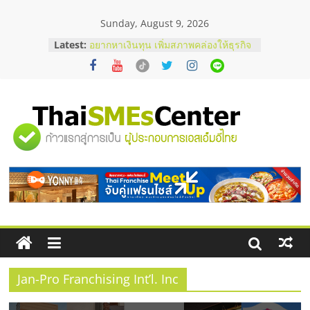
Skip
Sunday, August 9, 2026
to
content
Latest:
อยากหาเงินทุน เพิ่มสภาพคล่องให้ธุรกิจ
เริ่มยังไงให้ผ่านฉลุย
สัมมนาออนไลน์ โอกาสบริหารสถานี
บริการน้ำมัน Shell
สัมมนาลงทุน แฟรนไชส์ยอนนี่
ThaiFranchise Meet Up จับคู่แฟรน
"ศูนย์
ไชส์ ครั้งที่ 8
ร้านเครื่องเสียงคุณภาพสูง พร้อม
โซลูชันระบบภาพและเสียง
รวม
บริษัท Cybersecurity ในไทยที่ไหนดี?
วิธีเลือกผู้ให้บริการให้คุ้มค่าและตอบ
โจทย์ธุรกิจ
ข้อมูล
ธุรกิจ
SME
Jan-Pro Franchising Int’l. Inc