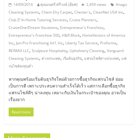
14/09/2016
คุณมนตรี ศรีวงษ์ (อ๊อฟ)
2,459 views
Anago
ลงทุน
,
,
,
,
Cleaning Systems
Chem-Dry Carpet
Chester's
CleanNet USA Inc
,
,
Club Z! In-Home Tutoring Services
Cruise Planners
น้อย
,
,
CruiseOne/Dream Vacations
Entrepreneur's Franchise
,
,
Entrepreneur's Franchise 500
H&R Block
HomeVestors of America
,
,
,
,
คืน
Inc
Jan-Pro Franchising Int'l. Inc
Liberty Tax Service
Proforma
,
,
,
RE/MAX LLC
Sculpture Hospitality
Upholstery Cleaning
Vanguard
,
,
,
,
Cleaning Systems
ต่างประเทศ
เริ่มต้นธุรกิจ
แฟรนไชส์ต่างประเทศ
แฟ
ทุน
รนไชส์ลงทุนต่ำ
ไว,
หากคุณพร้อมเริ่มต้นธุรกิจใหม่ด้วยการซื้อธุรกิจแฟรนไชส์ ย่อม
เป็นการดี เพราะประสบความสำเร็จได้เร็ว แต่การเลือกซื้อธุรกิจ
แฟรนไชส์ดีๆ น่าลงทุน เหมาะกับเงินในกระเป๋าของคุณ อาจเป็น
ที่
เรื่องยาก
ปรึกษา
Read more
การ