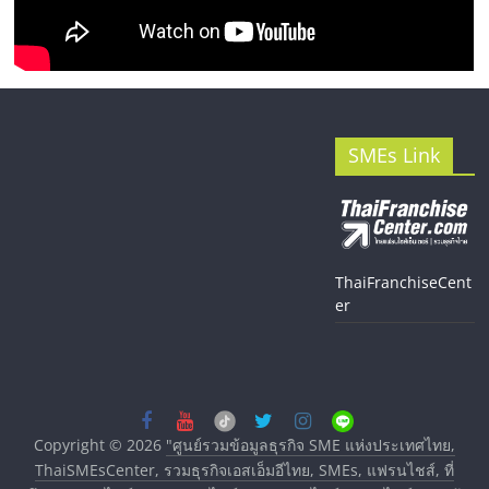
SMEs Link
ThaiFranchiseCent
er
Copyright © 2026
"ศูนย์รวมข้อมูลธุรกิจ SME แห่งประเทศไทย,
ThaiSMEsCenter, รวมธุรกิจเอสเอ็มอีไทย, SMEs, แฟรนไชส์, ที่