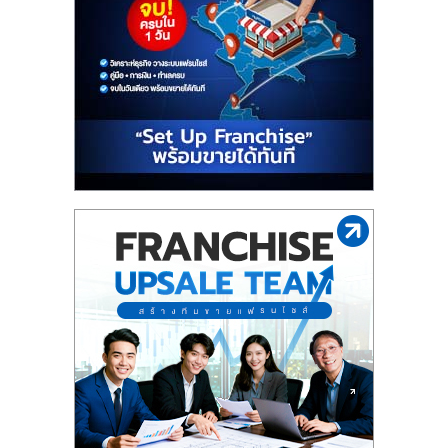
รน
ไชส์,
ศูนย์
รวม
แฟ
รน
ไชส์
พร้อม
ทำเล
สำหรับ
เปิด
ร้าน
ปรึกษา
ฟรี,
บริการ
พัฒนา
ระบบ
แฟ