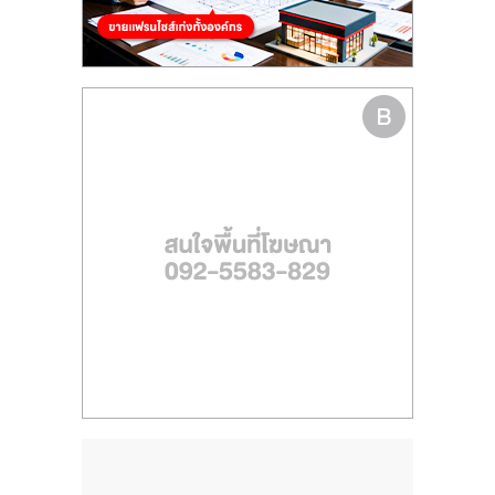
รน
ไชส์"