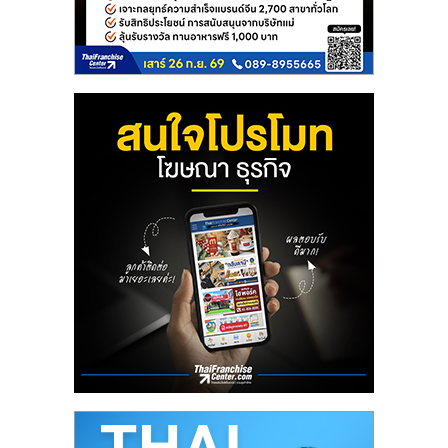
เปิด
ร้าน
ปรึกษา
ฟรี,
บริการ
พัฒนา
ระบบ
แฟ