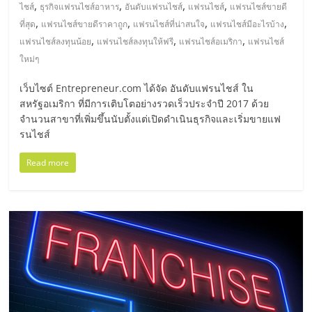
มอี
,
,
,
,
ไชส์
ธุรกิจแฟรนไชส์อาหาร
อันดับแฟรนไชส์
แฟรนไชส์
แฟรนไชส์ขายดี
,
,
,
,
ที่สุด
แฟรนไชส์ขายดีราคาถูก
แฟรนไชส์ที่น่าสนใจ
แฟรนไชส์มีอะไรบ้าง
ไทย,
,
,
,
แฟรนไชส์ลงทุนน้อย
แฟรนไชส์ลงทุนให้ฟรี
แฟรนไชส์อเมริกา
แฟรนไชส์
ใหม่ๆ
SMEs,
เว็บไซต์ Entrepreneur.com ได้จัด อันดับแฟรนไชส์ ใน
สหรัฐอเมริกา ที่มีการเติบโตอย่างรวดเร็วประจำปี 2017 ด้วย
แฟ
จำนวนสาขาที่เพิ่มขึ้นนับตั้งแต่เปิดดำเนินธุรกิจและเริ่มขายแฟ
รนไชส์
รน
Read more
ไชส์,
ที่
ปรึกษา