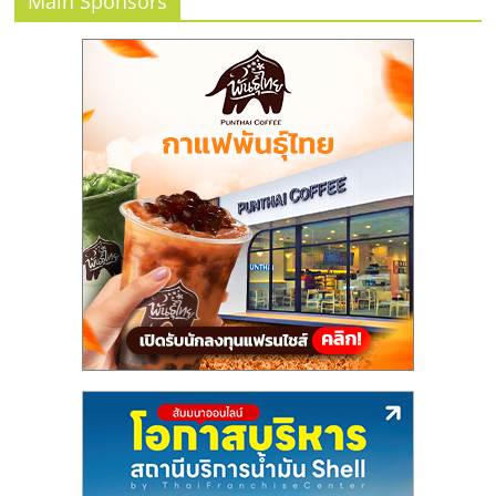
Main Sponsors
ลงทุน
และ
ขยาย
สา
ขา
แฟ
รน
ไชส์,