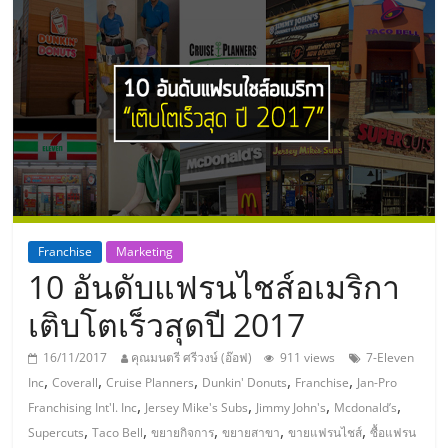
แห่ง
ประเทศไทย,
ThaiSMEsCenter,
รวม
ธุรกิจ
Franchise
Marketing
10 อันดับแฟรนไชส์อเมริกา
เอ
เติบโตเร็วสุดปี 2017
ส
16/11/2017
คุณมนตรี ศรีวงษ์ (อ๊อฟ)
911 views
7-Eleven
,
,
,
,
,
Inc
Coverall
Cruise Planners
Dunkin' Donuts
Franchise
Jan-Pro
เอ็
,
,
,
,
Franchising Int'l. Inc
Jersey Mike's Subs
Jimmy John's
Mcdonald’s
,
,
,
,
,
Supercuts
Taco Bell
ขยายกิจการ
ขยายสาขา
ขายแฟรนไชส์
ซื้อแฟรน