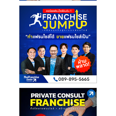
รน
ไชส์
ขาย
หน้า
บ้าน
ลงทุน
น้อย
คืน
ทุน
ไว,
ที่
ปรึกษา
การ
ลงทุน
และ
ขยาย
สา
ขา
แฟ