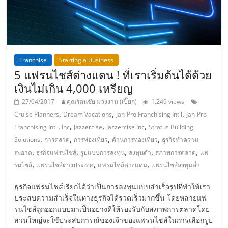
แฟ
รน
ไชส์,
Franchise
Starting a Business
5 แฟรนไชส์ต่างแดน ! ที่เราเริ่มต้นได้ด้วย
รวม
เงินไม่เกิน 4,000 เหรียญ
27/04/2017
คุณรัตนชัย ม่วงงาม (เปี๊ยก)
1,249 views
แฟ
,
,
,
Cruise Planners
Dream Vacations
Jan-Pro Franchising Int'l
Jan-Pro
,
,
,
Franchising Int'l. Inc
Jazzercise
Jazzercise Inc
Stratus Building
รน
,
,
,
,
Solutions
การตลาด
การท่องเที่ยว
ด้านการท่องเที่ยว
ธุรกิจทำความ
,
,
,
,
,
สะอาด
ธุรกิจแฟรนไชส์
รูปแบบการลงทุน
ลงทุนต่ำ
สภาพการตลาด
แฟ
ไชส์
,
,
,
รนไชส์
แฟรนไชส์ต่างประเทศ
แฟรนไชส์ต่างแดน
แฟรนไชส์ลงทุนต่ำ
ธุรกิจแฟรนไชส์เรียกได้ว่าเป็นการลงทุนแบบสำเร็จรูปที่ทำให้เรา
ขาย
ประสบความสำเร็จในทางธุรกิจได้รวดเร็วมากขึ้น โดยหลายแฟ
รนไชส์ถูกออกแบบมาเป็นอย่างดีให้รองรับกับสภาพการตลาดโดย
ส่วนใหญ่จะใช้ประสบการณ์ของเจ้าของแฟรนไชส์ในการเลือกรูป