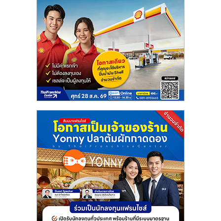
ศูนย์
รวม
แฟ
รน
ไชส์
พร้อม
ทำเล
สำหรับ