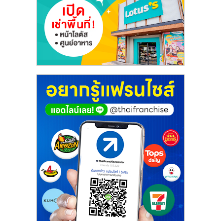
ไทย,
SMEs,
แฟ
รน
ไชส์,
ที่
ปรึกษา
แฟ
รน
ไชส์,
รวม
แฟ
รน
ไชส์
ขาย
แฟ
รน
ไชส์
แฟ