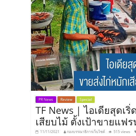
ประเทศไทย,
ThaiSMEsCenter
รวม
ธุรกิจ
เอ
ส
เอ็
PR News
Review
Special
TF News | ไอเดียสุดเริ่ด
มอี
เสียบไม้ ตั้งเป้าขายแฟร
11/11/2021
กองบรรณาธิการเว็บไซต์
515 views