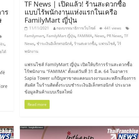
TF News | เปิดแล้ว! ร้านสะดวกซื้อ
การ
แบบไร้พนักงานแห่งแรกในเครือ
ษ
FamilyMart ญี่ปุ่น
11/11/2021
กองบรรณาธิการเว็บไซต์
441 views
,
,
,
,
,
Familymart
FamilyMart ญี่ปุ่น
FAMIMA
News
PR News
TF
,
,
,
,
,
News
ชำระเงินอิเล็กทรอนิกส์
ร้านสะดวกซื้อ
แฟรนไชส์
ไร้
fés
พนักงาน
ยได้
แฟรนไชส์ FamilyMart ญี่ปุ่น เปิดให้บริการร้านสะดวกซื้อ
ไร้พนักงาน “FAMIMA” ตั้งแต่วันที่ 31 มี.ค. 64 ในอาคาร
afé
Sapia Tower แก้ปัญหาขาดแคลนแรงงานและหลีกเลี่ยงการ
สัมผัส ในร้านติดตั้งระบบชำระเงินอิเล็กทรอนิกส์ ประมวล
Core
ข้อมูลสินค้าแบบเรียลไทม์
Read more