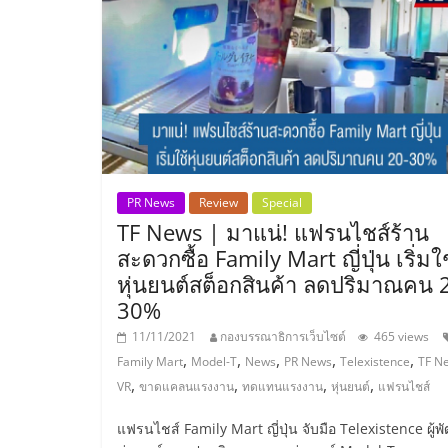
ไชส์
แฟ
รน
ไชส์
PR News
Review
Special
TF News | มาแน่! แฟรนไชส์ร้าน
ขาย
สะดวกซื้อ Family Mart ญี่ปุ่น เริ่มใ
หุ่นยนต์สต็อกสินค้า ลดปริมาณคน 
หน้า
30%
11/11/2021
กองบรรณาธิการเว็บไซต์
465 views
บ้าน
,
,
,
,
,
Family Mart
Model-T
News
PR News
Telexistence
TF N
,
,
,
,
VR
ขาดแคลนแรงงาน
ทดแทนแรงงาน
หุ่นยนต์
แฟรนไชส์
ลงทุน
แฟรนไชส์ Family Mart ญี่ปุ่น จับมือ Telexistence ผู้