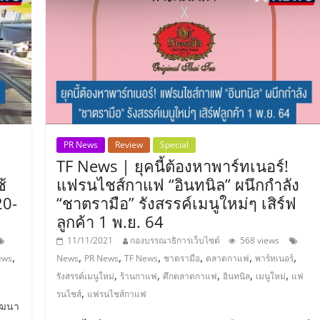
PR News
Review
Special
TF News | ยุคนี้ต้องหาพาร์ทเนอร์!
ช้
แฟรนไชส์กาแฟ “อินทนิล” ผนึกกำลัง
20-
“ชาตรามือ” รังสรรค์เมนูใหม่ๆ เสิร์ฟ
ลูกค้า 1 พ.ย. 64
11/11/2021
กองบรรณาธิการเว็บไซต์
568 views
,
,
,
,
,
,
,
ews
News
PR News
TF News
ชาตรามือ
ตลาดกาแฟ
พาร์ทเนอร์
,
,
,
,
,
รังสรรค์เมนูใหม่
ร้านกาแฟ
ศึกตลาดกาแฟ
อินทนิล
เมนูใหม่
แฟ
,
รนไชส์
แฟรนไชส์กาแฟ
พัฒนา