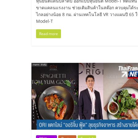
หุ่นยนต์แดนปลาดิบ ออกแบบหุ่นยนต์ Model-T ทดแทน
น้อย
ขาดแคลนแรงงาน ช่วยเติมสินค้าในสต๊อก ควบคุมได้ร
ไกลอย่างน้อย 8 กม. ผ่านเทคโนโลยี VR วางแผนปี 65 ใ
คืน
Model-T
Read more
ทุน
ไว,
ที่
ปรึกษา
การ
ลงทุน