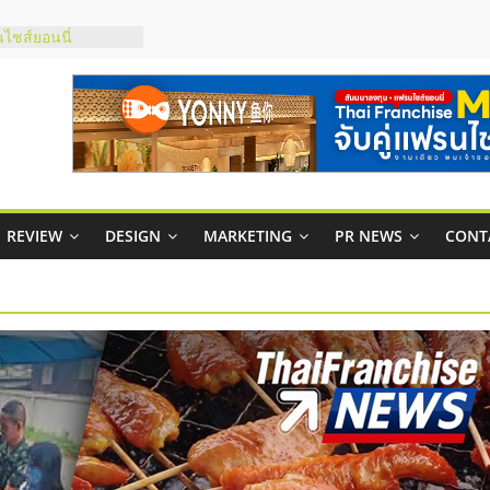
ไชส์ยอนนี่
et Up จับคู่แฟรน
ณภาพสูง พร้อม
ละเสียง
ty ในไทยที่ไหนดี?
รให้คุ้มค่าและตอบ
มสภาพคล่องให้ธุรกิจ
ย
REVIEW
DESIGN
MARKETING
PR NEWS
CONT
กาสบริหารสถานี