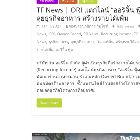
PR News
Review
Special
และ
TF News | ORI แตกไลน์ “ออริจิ้น ฟู
ลุยธุรกิจอาหาร สร้างรายได้เพิ่ม
ขยาย
11/11/2021
กองบรรณาธิการเว็บไซต์
438 views
,
,
,
,
,
News
ORI
Owned Brand
PR News
Recurring Income
TF
สา
,
,
,
,
,
News
ธุรกิจอาหาร
ลุยธุรกิจอาหาร
วัน ออริจิ้น
สร้างรายได้
ส
,
รายได้เพิ่ม
ออริจิ้น ฟู้ด
ขา
บริษัท วัน ออริจิ้น จำกัด ผู้ดำเนินธุรกิจที่สร้างรายได้ป
(Recurring Income) แตกไลน์ธุรกิจอาหาร “ออริจิ้น ฟู้ด
แฟ
พัฒนาร้านอาหารผ่าน 3 แกนหลัก Owned Brand, ร่วม
พันธมิตรร้านอาหาร, ซื้อแฟรนไชส์ร้านดังสร้างโอกาส
รน
ต่อยอดธุรกิจโครงการที่อยู่อาศัย
Read more
ไชส์,
ศูนย์