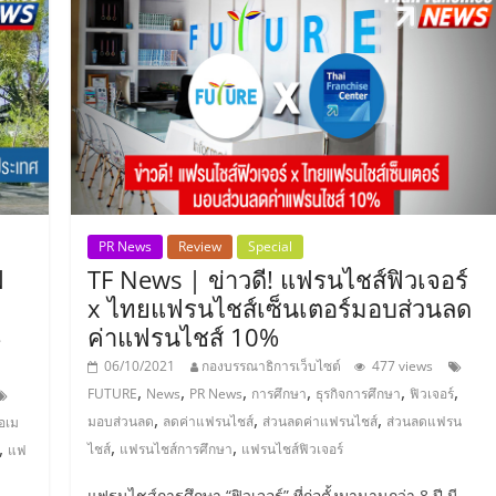
PR News
Review
Special
ฟ
TF News | ข่าวดี! แฟรนไชส์ฟิวเจอร์
x ไทยแฟรนไชส์เซ็นเตอร์มอบส่วนลด
4
ค่าแฟรนไชส์ 10%
06/10/2021
กองบรรณาธิการเว็บไซต์
477 views
,
,
,
,
,
,
FUTURE
News
PR News
การศึกษา
ธุรกิจการศึกษา
ฟิวเจอร์
,
,
,
มอบส่วนลด
ลดค่าแฟรนไชส์
ส่วนลดค่าแฟรนไชส์
ส่วนลดแฟรน
 อเม
,
,
,
ไชส์
แฟรนไชส์การศึกษา
แฟรนไชส์ฟิวเจอร์
แฟ
แฟรนไชส์การศึกษา “ฟิวเจอร์” ที่ก่อตั้งมานานกว่า 8 ปี มี