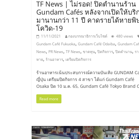
TF News | ไม่รอด! ปิดตำนานร้าน
ไชส์,
Gundam Cafés หลังจากเปิดให้บริ
มานานกว่า 11 ปี คาดรายได้หายพิ
โควิด-19
รวม
11/11/2021
กองบรรณาธิการเว็บไซต์
480 views
,
,
แฟ
Gundam Café Fukuoka
Gundam Café Odaiba
Gundam Ca
,
,
,
,
,
,
News
PR News
TF News
ขาดทุน
ปิดกิจการ
ปิดตำนาน
รา
,
,
หาย
ร้านอาหาร
เตรียมปิดกิจการ
รน
ร้านอาหารเน้นประสบการณ์ความบันเทิง GUNDAM C
ไชส์
ญี่ปุ่น เตรียมปิดกิจการ 4 สาขา ได้แก่ Gundam Café
Osaka ปิด 10 ม.ค. 65, Gundam Café Tokyo Brand 
ขาย
Read more
แฟ
รน