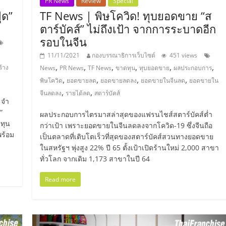
PR News
Review
Special
้ด”
TF News | พิษโควิด! ทุบยอดขาย “ส
ตาร์บัคส์” ไม่ถึงเป้า จากการระบาดอีก
รอบในจีน
11/11/2021
กองบรรณาธิการเว็บไซต์
451 views
,
,
,
,
,
,
ร้าง
News
PR News
TF News
ขาดทุน
ทุบยอดขาย
ผลประกอบการ
,
,
,
,
พิษโควิด
ยอดขายลด
ยอดขายลดลง
ยอดขายในจีนลด
ยอดขายใน
,
,
จีนลดลง
รายได้ลด
สตาร์บัคส์
ระจำ
”
ผลประกอบการไตรมาสล่าสุดของแฟรนไชส์สตาร์บัคส์ต่ำ
ทุน
กว่าเป้า เพราะยอดขายในจีนลดลงจากโควิด-19 ซึ่งจีนถือ
พร้อม
เป็นตลาดที่เติบโตเร็วที่สุดของสตาร์บัคส์สวนทางยอดขาย
ในสหรัฐฯ พุ่งสูง 22% ปี 65 ตั้งเป้าเปิดร้านใหม่ 2,000 สาขา
ทั่วโลก จากเดิม 1,173 สาขาในปี 64
Read more