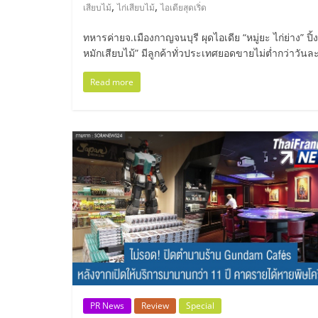
ไทย,
,
,
เสียบไม้
ไก่เสียบไม้
ไอเดียสุดเริ่ด
SMEs,
ทหารค่ายจ.เมืองกาญจนบุรี ผุดไอเดีย “หมู่ยะ ไก่ย่าง” ป
หมักเสียบไม้” มีลูกค้าทั่วประเทศยอดขายไม่ต่ำกว่าวั
แฟ
Read more
รน
ไชส์,
ที่
ปรึกษา
แฟ
รน
PR News
Review
Special