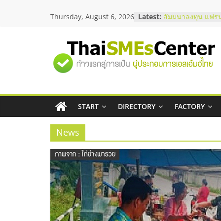
Skip
Thursday, August 6, 2026
Latest:
สัมมนาลงทุน แฟรน
to
ThaiFranchise Me
content
ไชส์ ครั้งที่ 8
ร้านเครื่องเสียงคุ
"ศูนย์
โซลูชันระบบภาพแ
บริษัท Cybersecuri
วิธีเลือกผู้ให้บริกา
รวม
โจทย์ธุรกิจ
อยากหาเงินทุน เพิ่
เริ่มยังไงให้ผ่านฉลุ
START
DIRECTORY
FACTORY
ข้อมูล
สัมมนาออนไลน์ โอ
บริการน้ำมัน Shell
News
ธุรกิจ
SME
แห่ง