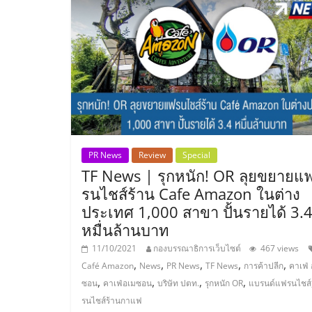
รวม
แฟ
รน
ไชส์
พร้อม
PR News
Review
Special
TF News | รุกหนัก! OR ลุยขยายแ
รนไชส์ร้าน Cafe Amazon ในต่าง
ทำเล
ประเทศ 1,000 สาขา ปั้นรายได้ 3.
หมื่นล้านบาท
สำหรับ
11/10/2021
กองบรรณาธิการเว็บไซต์
467 views
,
,
,
,
,
Café Amazon
News
PR News
TF News
การค้าปลีก
คาเฟ่
เปิด
,
,
,
,
ซอน
คาเฟ่อเมซอน
บริษัท ปตท.
รุกหนัก OR
แบรนด์แฟรนไชส์
รนไชส์ร้านกาแฟ