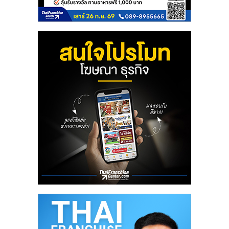
รน
ไชส์,
ศูนย์
รวม
แฟ
รน
ไชส์
พร้อม
ทำเล
สำหรับ
เปิด
ร้าน
ปรึกษา
ฟรี,
บริการ
พัฒนา
ระบบ
แฟ