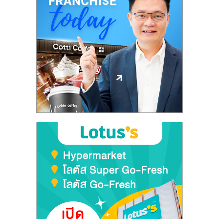
รน
ไชส์"