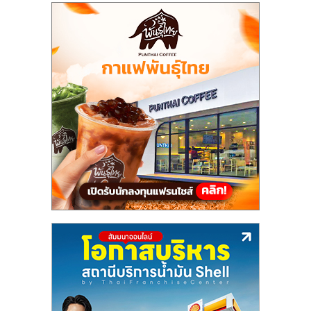
ไทย,
SMEs,
แฟ
รน
ไชส์,
ที่
ปรึกษา
แฟ
รน
ไชส์,
รวม
แฟ
รน
ไชส์
ขาย
แฟ
รน
ไชส์
แฟ