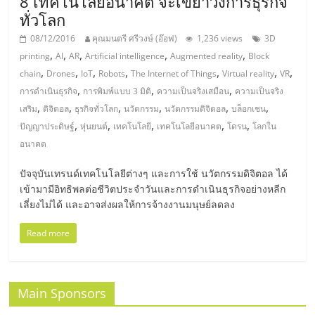
รน
8 เทคโนโลยีอนาคต จะเขย่าวงการธุรกิจ
ทั่วโลก
ไชส์"
08/12/2016
คุณมนตรี ศรีวงษ์ (อ๊อฟ)
1,236 views
3D
,
,
,
,
,
printing
AI
AR
Artificial intelligence
Augmented reality
Block
,
,
,
,
,
,
,
chain
Drones
IoT
Robots
The Internet of Things
Virtual reality
VR
"ศูนย์
,
,
,
การดำเนินธุรกิจ
การพิมพ์แบบ 3 มิติ
ความเป็นจริงเสมือน
ความเป็นจริง
รวม
,
,
,
,
,
,
เสริม
ดิจิตอล
ธุรกิจทั่วโลก
นวัตกรรม
นวัตกรรมดิจิตอล
บล็อกเชน
ข้อมูล
,
,
,
,
,
ปัญญาประดิษฐ์
หุ่นยนต์
เทคโนโลยี
เทคโนโลยีอนาคต
โดรน
โลกใน
ธุรกิจ
อนาคต
SME
แห่ง
ปัจจุบันเทรนด์เทคโนโลยีต่างๆ และการใช้ นวัตกรรมดิจิตอล ได้
ประเทศไทย,
เข้ามามีอิทธิพลต่อชีวิตประจำวันและการดำเนินธุรกิจอย่างหลีก
ThaiSMEsCenter,
เลี่ยงไม่ได้ และอาจส่งผลให้การจ้างงานมนุษย์ลดลง
รวม
ธุรกิจ
Read more
เอ
ส
เอ็
Main Sponsors
มอี