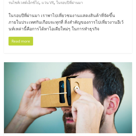
,
,
รนไชส์เวสต์เอ็กซ์โป
แว่น VR
ในรอบปีที่ผ่านมา
ลงทุน
ในรอบปีที่ผ่านมา เราพาไปเที่ยวชมงานแสดงสินค้าที่จัดขึ้น
ภายในประเทศกันเกือบจะทุกที่ สิ่งสำคัญของการไปเที่ยวงานอีเว้
น้อย
นท์เหล่านี้คือการได้หาไอเดียใหม่ๆ ในการทำธุรกิจ
Read more
คืน
ทุน
ไว,
ที่
ปรึกษา
การ