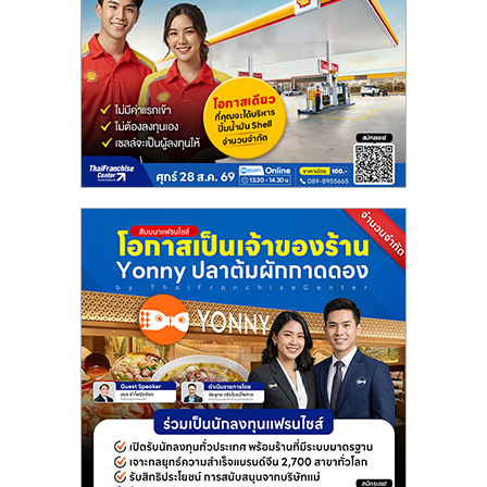
รน
ไชส์
ขาย
หน้า
บ้าน
ลงทุน
น้อย
คืน
ทุน
ไว,
ที่
ปรึกษา
การ
ลงทุน
และ
ขยาย
สา
ขา
แฟ