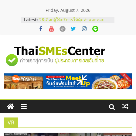
Skip
Friday, August 7, 2026
to
content
Latest:
บริษัท Cybersecurity ในไทยที่ไหนดี?
วิธีเลือกผู้ให้บริการให้คุ้มค่าและตอบ
โจทย์ธุรกิจ
อยากหาเงินทุน เพิ่มสภาพคล่องให้ธุรกิจ
เริ่มยังไงให้ผ่านฉลุย
สัมมนาออนไลน์ โอกาสบริหารสถานี
"ศูนย์
บริการน้ำมัน Shell
สัมมนาลงทุน แฟรนไชส์ยอนนี่
ThaiFranchise Meet Up จับคู่แฟรน
รวม
ไชส์ ครั้งที่ 8
ร้านเครื่องเสียงคุณภาพสูง พร้อม
โซลูชันระบบภาพและเสียง
ข้อมูล
ธุรกิจ
SME
VR