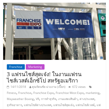
แฟ
รน
ไชส์
แฟ
รน
ไชส์
Franchise
Marketing
3 แฟรนไชส์สุดเจ๋ง! ในงานแฟรน
ขาย
ไชส์เวสต์เอ็กซ์โป สหรัฐอเมริกา
14/11/2018
คุณรัตนชัย ม่วงงาม (เปี๊ยก)
672 views
หน้า
,
,
,
,
,
Fitness
Franchise
Franchise Expo
Franchise West Expo
marketing
,
,
,
,
,
Mayweather Boxing
VR
การทำธุรกิจ
งานแสดงสินค้า
ต่างประเทศ
บ้าน
,
,
,
,
ธุรกิจอาหาร
แฟรนไชส์ต่างประเทศ
แฟรนไชส์สุดเจ๋ง
แฟรนไชส์เวสต์
แฟ