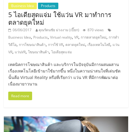
Business Idea
Products
ลงทุน
5 ไอเดียสุดแจ่ม ใช้แว่น VR มาทำการ
ตลาดยุคใหม่
และ
06/06/2017
คุณรัตนชัย ม่วงงาม (เปี๊ยก)
870 views
,
,
,
,
,
Business Idea
Products
Virtual reality
VR
การตลาดยุคใหม่
การทำ
ขยาย
,
,
,
,
,
วิดีโอ
การโฆษณาสินค้า
การใช้ VR
ตลาดยุคใหม่
เรื่องเทคโนโลยี
แว่น
,
,
,
VR
แว่นVR
โฆษณาสินค้า
ไอเดียสุดแจ่ม
สา
เทคนิคการโฆษณาสินค้า และบริการในปัจจุบันมีการผสมผสาน
เรื่องเทคโนโลยีเข้ามาใช้มากขึ้น หนึ่งในความน่าสนใจที่เด่นชัด
ขา
นั้นคือ Virtual Reality หรือที่เรียกว่า แว่น VR ที่มีการพัฒนาต่อ
เนื่องมายาวนาน
แฟ
Read more
รน
ไชส์,