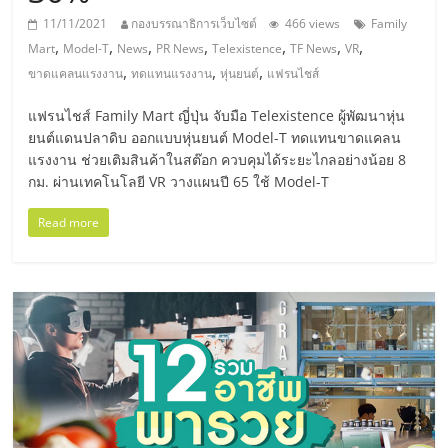
มอี
11/11/2021
กองบรรณาธิการเว็บไซต์
466 views
Family
,
,
,
,
,
,
,
Mart
Model-T
News
PR News
Telexistence
TF News
VR
ไทย,
,
,
,
ขาดแคลนแรงงาน
ทดแทนแรงงาน
หุ่นยนต์
แฟรนไชส์
SMEs,
แฟรนไชส์ Family Mart ญี่ปุ่น จับมือ Telexistence ผู้พัฒนาหุ่น
ยนต์แดนปลาดิบ ออกแบบหุ่นยนต์ Model-T ทดแทนขาดแคลน
แรงงาน ช่วยเติมสินค้าในสต๊อก ควบคุมได้ระยะไกลอย่างน้อย 8
แฟ
กม. ผ่านเทคโนโลยี VR วางแผนปี 65 ใช้ Model-T
รน
Read more
ไชส์,
ที่
ปรึกษา