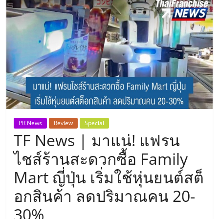
แห่ง
ประเทศไทย,
ThaiSMEsCenter,
รวม
ธุรกิจ
PR News
Review
Special
TF News | มาแน่! แฟรน
เอ
ไชส์ร้านสะดวกซื้อ Family
ส
Mart ญี่ปุ่น เริ่มใช้หุ่นยนต์สต็
อกสินค้า ลดปริมาณคน 20-
เอ็
30%