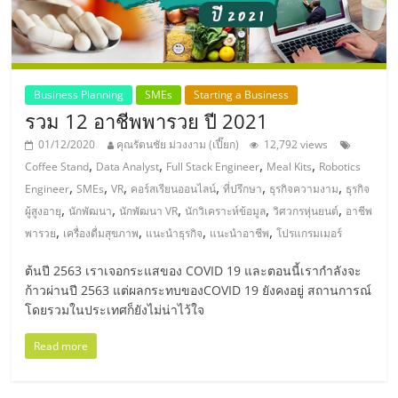
แฟ
รน
ไชส์,
Business Planning
SMEs
Starting a Business
รวม 12 อาชีพพารวย ปี 2021
รวม
01/12/2020
คุณรัตนชัย ม่วงงาม (เปี๊ยก)
12,792 views
,
,
,
,
Coffee Stand
Data Analyst
Full Stack Engineer
Meal Kits
Robotics
แฟ
,
,
,
,
,
,
Engineer
SMEs
VR
คอร์สเรียนออนไลน์
ที่ปรึกษา
ธุรกิจความงาม
ธุรกิจ
,
,
,
,
,
ผู้สูงอายุ
นักพัฒนา
นักพัฒนา VR
นักวิเคราะห์ข้อมูล
วิศวกรหุ่นยนต์
อาชีพ
,
,
,
,
พารวย
เครื่องดื่มสุขภาพ
แนะนำธุรกิจ
แนะนำอาชีพ
โปรแกรมเมอร์
รน
ต้นปี 2563 เราเจอกระแสของ COVID 19 และตอนนี้เรากำลังจะ
ไชส์
ก้าวผ่านปี 2563 แต่ผลกระทบของCOVID 19 ยังคงอยู่ สถานการณ์
โดยรวมในประเทศก็ยังไม่น่าไว้ใจ
ขาย
Read more