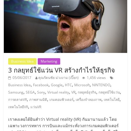
ศูนย์
รวม
แฟ
รน
Business Idea
Marketing
ไชส์
3 กลยุทธ์ใช้แว่น VR สร้างกำไรให้ธุรกิจ
05/06/2017
คุณรัตนชัย ม่วงงาม (เปี๊ยก)
1,456 views
พร้อม
,
,
,
,
,
,
Business Idea
Facebook
Google
HTC
Microsoft
NINTENDO
,
,
,
,
,
,
,
Samsung
SEGA
Sony
Virtual reality
VR
กลยุทธ์ธุรกิจ
กลยุทธ์ใช้แว่น
,
,
,
,
,
การตลาดVR
ภาพสามมิติ
เกมคอมพิวเตอร์
เครื่องจำลองภาพ
เทคโนโลยี
ทำเล
,
เทคโนโลยีVR
แว่นVR
สำหรับ
เราคงเคยได้ยินคำว่า Virtual reality (VR) กันมานานแล้ว โดย
เฉพาะวงการทหาร การบินและแม้กระทั่งวงการเกมคอมพิวเตอร์