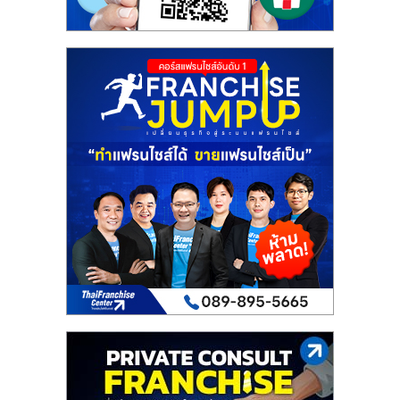
รน
ไชส์"
"ศูนย์
รวม
ข้อมูล
ธุรกิจ
SME
แห่ง
ประเทศไทย,
ThaiSMEsCenter,
รวม
ธุรกิจ
เอ
ส
เอ็
มอี