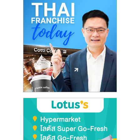
ศูนย์
รวม
แฟ
รน
ไชส์
พร้อม
ทำเล
สำหรับ