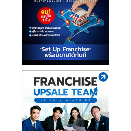
ไทย,
SMEs,
แฟ
รน
ไชส์,
ที่
ปรึกษา
แฟ
รน
ไชส์,
รวม
แฟ
รน
ไชส์
ขาย
แฟ
รน
ไชส์
แฟ