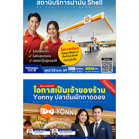
ลงทุน
น้อย
คืน
ทุน
ไว,
ที่
ปรึกษา
การ