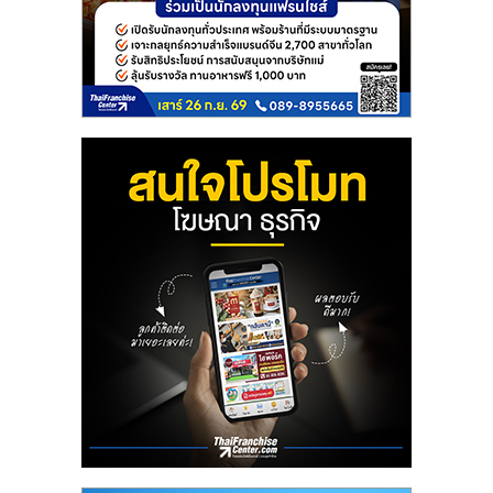
ลงทุน
และ
ขยาย
สา
ขา
แฟ
รน
ไชส์,