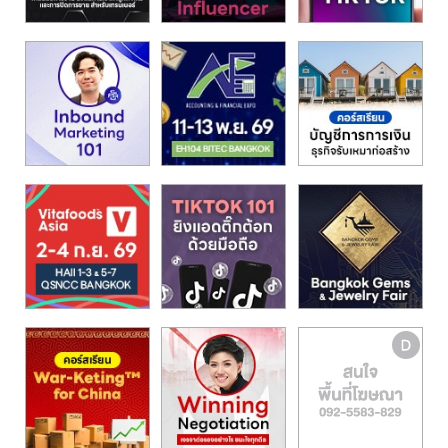
รน
ไชส์"