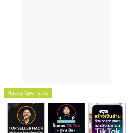
รน
ไชส์,
ศูนย์
รวม
แฟ
รน
ไชส์
พร้อม
ทำเล
สำหรับ
เปิด
ร้าน
ปรึกษา
Happy Sponsors
ฟรี,
บริการ
พัฒนา
ระบบ
แฟ