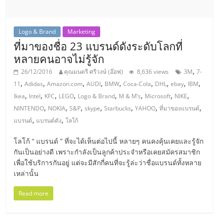
แฟ
รน
Logo & Brand
Marketing
ที่มาของชื่อ 23 แบรนด์ดังระดับโลกที่
ไชส์,
หลายคนอาจไม่รู้จัก
,
26/12/2016
คุณมนตรี ศรีวงษ์ (อ๊อฟ)
8,636 views
3M
7-
รวม
,
,
,
,
,
,
,
,
,
11
Adidas
Amazon.com
AUDI
BMW
Coca-Cola
DHL
ebay
IBM
,
,
,
,
,
,
,
,
Ikea
Intel
KFC
LEGO
Logo & Brand
M & M’s
Microsoft
NIKE
แฟ
,
,
,
,
,
,
,
NINTENDO
NOKIA
S&P
skype
Starbucks
YAHOO
ที่มาของแบรนด์
,
,
แบรนด์
แบรนด์ดัง
โลโก้
รน
โลโก้ “ แบรนด์ ” ที่จะได้เห็นต่อไปนี้ หลายๆ คนคงคุ้นเคยและรู้จัก
กันเป็นอย่างดี เพราะกำลังเป็นลูกค้าประจำหรือเคยสมัครสมาชิก
ไชส์
เพื่อใช้บริการกันอยู่ แต่จะมีสักกี่คนที่จะรู้ล่ะว่าชื่อแบรนด์ทั้งหลาย
เหล่านั้น
ขาย
Read more