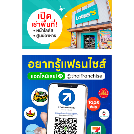
เปิด
ร้าน
ปรึกษา
ฟรี,
บริการ
พัฒนา
ระบบ
แฟ