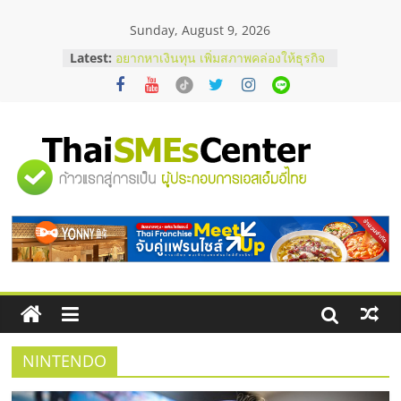
Skip
Sunday, August 9, 2026
to
content
Latest:
อยากหาเงินทุน เพิ่มสภาพคล่องให้ธุรกิจ
เริ่มยังไงให้ผ่านฉลุย
สัมมนาออนไลน์ โอกาสบริหารสถานี
บริการน้ำมัน Shell
สัมมนาลงทุน แฟรนไชส์ยอนนี่
ThaiFranchise Meet Up จับคู่แฟรน
"ศูนย์
ไชส์ ครั้งที่ 8
ร้านเครื่องเสียงคุณภาพสูง พร้อม
โซลูชันระบบภาพและเสียง
รวม
บริษัท Cybersecurity ในไทยที่ไหนดี?
วิธีเลือกผู้ให้บริการให้คุ้มค่าและตอบ
โจทย์ธุรกิจ
ข้อมูล
ธุรกิจ
SME
NINTENDO