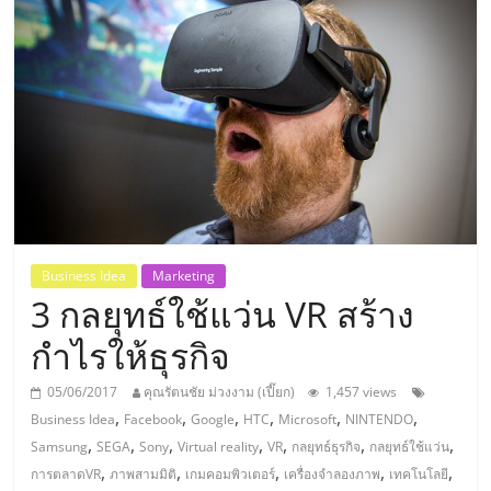
แห่ง
ประเทศไทย,
ThaiSMEsCenter,
รวม
ธุรกิจ
Business Idea
Marketing
3 กลยุทธ์ใช้แว่น VR สร้าง
เอ
กำไรให้ธุรกิจ
ส
05/06/2017
คุณรัตนชัย ม่วงงาม (เปี๊ยก)
1,457 views
,
,
,
,
,
,
Business Idea
Facebook
Google
HTC
Microsoft
NINTENDO
เอ็
,
,
,
,
,
,
,
Samsung
SEGA
Sony
Virtual reality
VR
กลยุทธ์ธุรกิจ
กลยุทธ์ใช้แว่น
,
,
,
,
,
การตลาดVR
ภาพสามมิติ
เกมคอมพิวเตอร์
เครื่องจำลองภาพ
เทคโนโลยี