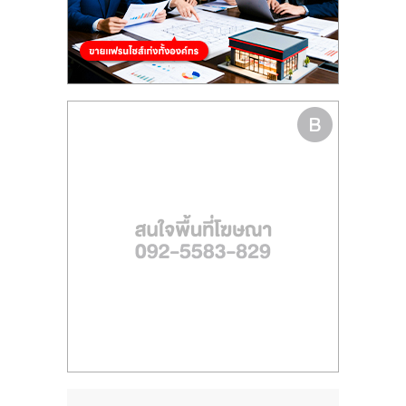
รน
ไชส์
ขาย
หน้า
บ้าน
ลงทุน
น้อย
คืน
ทุน
ไว,
ที่
ปรึกษา
การ
ลงทุน
และ
ขยาย
สา
ขา
แฟ