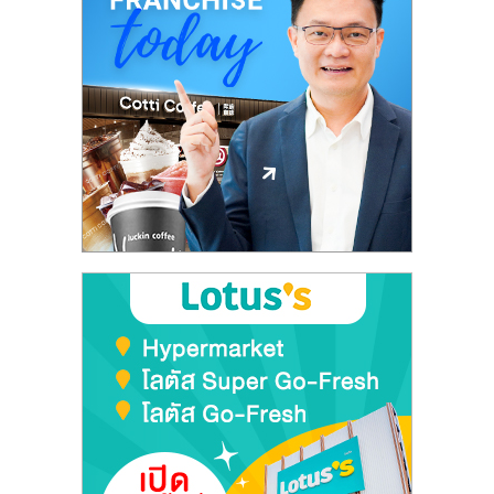
รน
ไชส์
ขาย
หน้า
บ้าน
ลงทุน
น้อย
คืน
ทุน
ไว,
ที่
ปรึกษา
การ
ลงทุน
และ
ขยาย
สา
ขา
แฟ