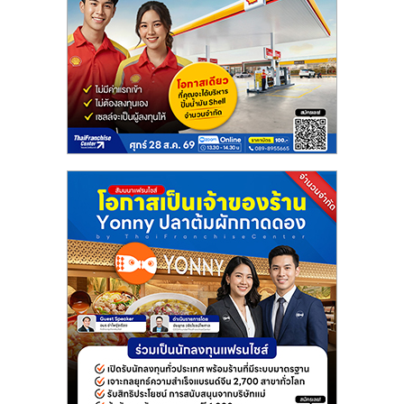
รน
ไชส์"
"ศูนย์
รวม
ข้อมูล
ธุรกิจ
SME
แห่ง
ประเทศไทย,
ThaiSMEsCenter,
รวม
ธุรกิจ
เอ
ส
เอ็
มอี