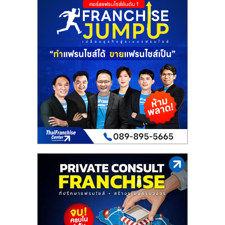
รน
ไชส์"