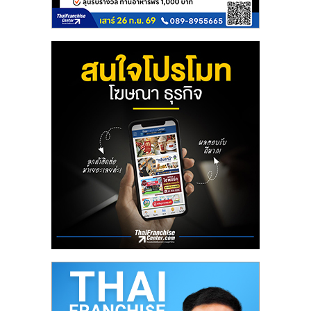
ไทย,
SMEs,
แฟ
รน
ไชส์,
ที่
ปรึกษา
แฟ
รน
ไชส์,
รวม
แฟ
รน
ไชส์
ขาย
แฟ
รน
ไชส์
แฟ