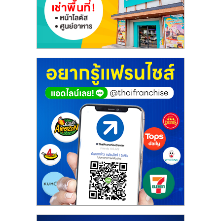
รน
ไชส์,
ศูนย์
รวม
แฟ
รน
ไชส์
พร้อม
ทำเล
สำหรับ
เปิด
ร้าน
ปรึกษา
ฟรี,
บริการ
พัฒนา
ระบบ
แฟ