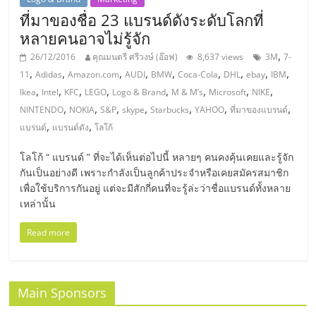
ศูนย์
ที่มาของชื่อ 23 แบรนด์ดังระดับโลกที่
หลายคนอาจไม่รู้จัก
รวม
,
26/12/2016
คุณมนตรี ศรีวงษ์ (อ๊อฟ)
8,637 views
3M
7-
,
,
,
,
,
,
,
,
,
11
Adidas
Amazon.com
AUDI
BMW
Coca-Cola
DHL
ebay
IBM
แฟ
,
,
,
,
,
,
,
,
Ikea
Intel
KFC
LEGO
Logo & Brand
M & M’s
Microsoft
NIKE
,
,
,
,
,
,
,
NINTENDO
NOKIA
S&P
skype
Starbucks
YAHOO
ที่มาของแบรนด์
รน
,
,
แบรนด์
แบรนด์ดัง
โลโก้
โลโก้ “ แบรนด์ ” ที่จะได้เห็นต่อไปนี้ หลายๆ คนคงคุ้นเคยและรู้จัก
ไชส์
กันเป็นอย่างดี เพราะกำลังเป็นลูกค้าประจำหรือเคยสมัครสมาชิก
เพื่อใช้บริการกันอยู่ แต่จะมีสักกี่คนที่จะรู้ล่ะว่าชื่อแบรนด์ทั้งหลาย
พร้อม
เหล่านั้น
Read more
ทำเล
สำหรับ
Main Sponsors