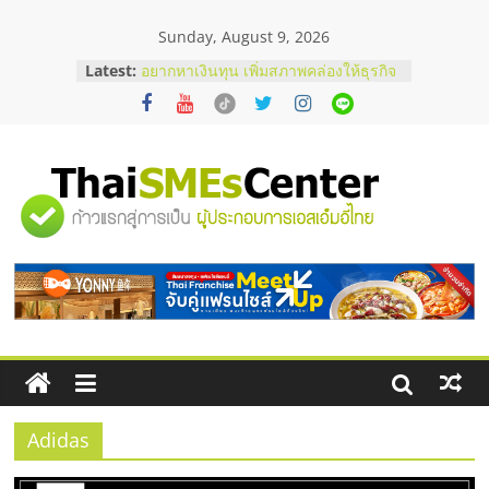
Skip
Sunday, August 9, 2026
to
content
Latest:
อยากหาเงินทุน เพิ่มสภาพคล่องให้ธุรกิจ
เริ่มยังไงให้ผ่านฉลุย
สัมมนาออนไลน์ โอกาสบริหารสถานี
บริการน้ำมัน Shell
สัมมนาลงทุน แฟรนไชส์ยอนนี่
ThaiFranchise Meet Up จับคู่แฟรน
"ศูนย์
ไชส์ ครั้งที่ 8
ร้านเครื่องเสียงคุณภาพสูง พร้อม
โซลูชันระบบภาพและเสียง
รวม
บริษัท Cybersecurity ในไทยที่ไหนดี?
วิธีเลือกผู้ให้บริการให้คุ้มค่าและตอบ
โจทย์ธุรกิจ
ข้อมูล
ธุรกิจ
SME
Adidas