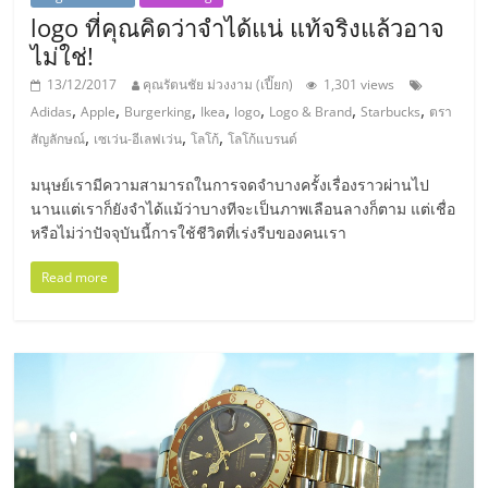
แฟ
logo ที่คุณคิดว่าจำได้แน่ แท้จริงแล้วอาจ
รน
ไม่ใช่!
13/12/2017
คุณรัตนชัย ม่วงงาม (เปี๊ยก)
1,301 views
ไชส์,
,
,
,
,
,
,
,
Adidas
Apple
Burgerking
Ikea
logo
Logo & Brand
Starbucks
ตรา
,
,
,
สัญลักษณ์
เซเว่น-อีเลฟเว่น
โลโก้
โลโก้แบรนด์
รวม
มนุษย์เรามีความสามารถในการจดจำบางครั้งเรื่องราวผ่านไป
นานแต่เราก็ยังจำได้แม้ว่าบางทีจะเป็นภาพเลือนลางก็ตาม แต่เชื่อ
แฟ
หรือไม่ว่าปัจจุบันนี้การใช้ชีวิตที่เร่งรีบของคนเรา
Read more
รน
ไชส์
ขาย