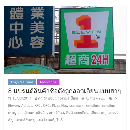
ลงทุน
น้อย
คืน
ทุน
ไว,
Logo & Brand
Marketing
ที่
8 แบรนด์สินค้าชื่อดังถูกลอกเลียนแบบฮาๆ
15/03/2017
คุณรัตนชัย ม่วงงาม (เปี๊ยก)
6,713 views
7-
ปรึกษา
,
,
,
,
,
,
,
Eleven
Adidas
KFC
OFC
Pizza Hut
starbuck
ลอกเลียน
ลอกเลียน
,
,
,
,
,
แบบ
ลอกเลียนแบบสินค้า
สตาร์บัคส์
สินค้าลอกเลียน
เลียนแบบ
แบรนด์
,
,
,
การ
ดัง
แบรนด์สินค้า
แมคโดนัลด์
ไนกี้