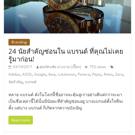
แฟ
รน
ไชส์
Branding
แฟ
24 นัยสำคัญซ่อนใน แบรนด์ ที่คุณไม่เคย
รู้มาก่อน!
รน
03/10/2017
คุณรัตนชัย ม่วงงาม (เปี๊ยก)
753 views
,
,
,
,
,
,
,
,
,
Adidas
ASOS
Google
Ikea
Lululemon
Panera
Pepsi
Rolex
Zara
ไชส์
,
นัยสำคัญ
แบรนด์
ขาย
หลาย แบรนด์ ดังในโลกนี้ชื่ออาจจะคุ้นหูเราอย่างดีแต่กว่าจะมา
เป็นชื่อเหล่านี้ได้นั้นมีนัยยะที่สำคัญซ่อนอยู่ บางแบรนด์ตั้งใจที่จะ
ตั้ง แต่บาง แบรนด์ ก็เกิดจากความบังเอิญ
หน้า
Read more
บ้าน