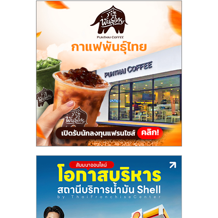
เปิด
ร้าน
ปรึกษา
ฟรี,
บริการ
พัฒนา
ระบบ
แฟ