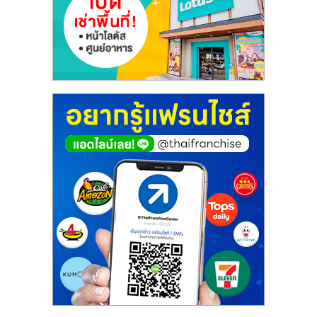
เปิด
ร้าน
ปรึกษา
ฟรี,
บริการ
พัฒนา
ระบบ
แฟ