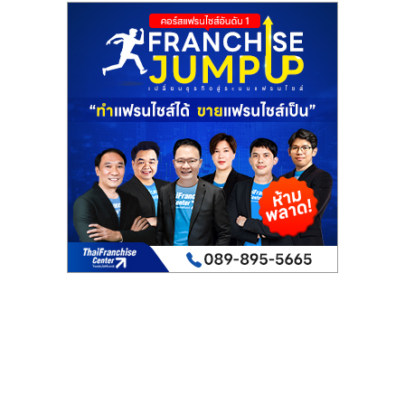
รน
ไชส์"
"ศูนย์
รวม
ข้อมูล
ธุรกิจ
SME
แห่ง
ประเทศไทย,
ThaiSMEsCenter,
รวม
ธุรกิจ
เอ
ส
เอ็
มอี