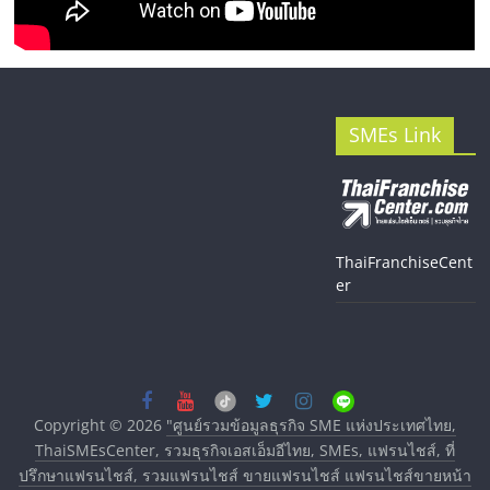
SMEs Link
ThaiFranchiseCent
er
Copyright © 2026
"ศูนย์รวมข้อมูลธุรกิจ SME แห่งประเทศไทย,
ThaiSMEsCenter, รวมธุรกิจเอสเอ็มอีไทย, SMEs, แฟรนไชส์, ที่
ปรึกษาแฟรนไชส์, รวมแฟรนไชส์ ขายแฟรนไชส์ แฟรนไชส์ขายหน้า