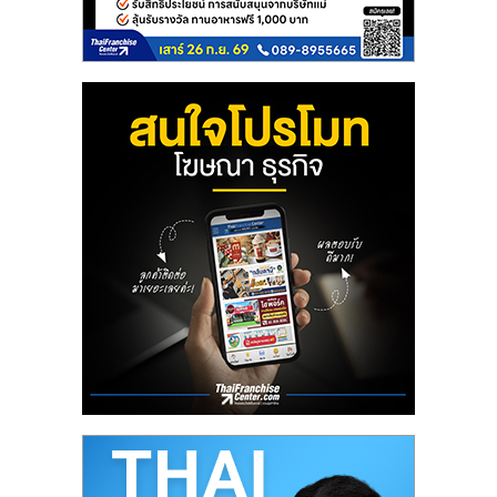
ลงทุน
และ
ขยาย
สา
ขา
แฟ
รน
ไชส์,