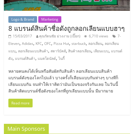
แฟ
รน
Logo & Brand
Marketing
8 แบรนด์สินค้าชื่อดังถูกลอกเลียนแบบฮาๆ
ไชส์,
15/03/2017
คุณรัตนชัย ม่วงงาม (เปี๊ยก)
6,710 views
7-
,
,
,
,
,
,
,
Eleven
Adidas
KFC
OFC
Pizza Hut
starbuck
ลอกเลียน
ลอกเลียน
รวม
,
,
,
,
,
แบบ
ลอกเลียนแบบสินค้า
สตาร์บัคส์
สินค้าลอกเลียน
เลียนแบบ
แบรนด์
,
,
,
ดัง
แบรนด์สินค้า
แมคโดนัลด์
ไนกี้
แฟ
หลายคนคงได้เห็นหรือสัมผัสกับสินค้า ลอกเลียนแบบสินค้า
แบรนด์ดังของโลกไปแล้ว บางครั้งก็เลียนแบบกันห่างๆ บางทีก็
รน
เลียนแบบกัน จนทำให้เราคิดว่ามันเป็นของจริงกันเลย ในวันนี้
สินค้าติดแบรนด์ชื่อดังของโลกที่ถูกเลียนแบบนั้น มีมากมาย
ไชส์
Read more
ขาย
Main Sponsors