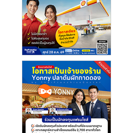
ลงทุน
น้อย
คืน
ทุน
ไว,
ที่
ปรึกษา
การ