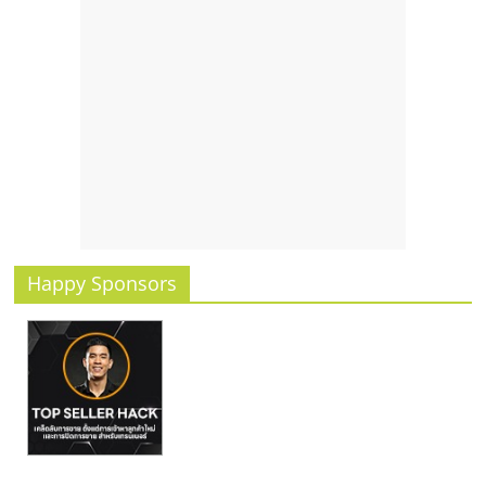
รน
ไชส์,
ศูนย์
รวม
แฟ
รน
ไชส์
พร้อม
ทำเล
สำหรับ
เปิด
Happy Sponsors
ร้าน
ปรึกษา
ฟรี,
บริการ
พัฒนา
ระบบ
แฟ