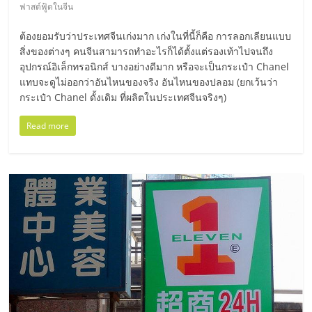
มอี
ฟาสต์ฟู้ดในจีน
ต้องยอมรับว่าประเทศจีนเก่งมาก เก่งในที่นี้ก็คือ การลอกเลียนแบบ
ไทย,
สิ่งของต่างๆ คนจีนสามารถทำอะไรก็ได้ตั้งแต่รองเท้าไปจนถึง
อุปกรณ์อิเล็กทรอนิกส์ บางอย่างดีมาก หรือจะเป็นกระเป๋า Chanel
SMEs,
แทบจะดูไม่ออกว่าอันไหนของจริง อันไหนของปลอม (ยกเว้นว่า
กระเป๋า Chanel ดั้งเดิม ที่ผลิตในประเทศจีนจริงๆ)
แฟ
Read more
รน
ไชส์,
ที่
ปรึกษา