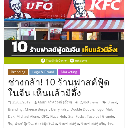
แห่ง
ประเทศไทย,
ThaiSMEsCenter,
รวม
ธุรกิจ
Branding
Logo & Brand
Marketing
ช่างกล้า! 10 ร้านฟาสต์ฟู้ด
เอ
ในจีน เห็นแล้วมีอึ้ง
ส
,
25/03/2019
คุณมนตรี ศรีวงษ์ (อ๊อฟ)
2,460 views
Brand
,
,
,
,
,
Branding
Cheese Burger
Dairy Fairy
Double Double
logo
Mak
เอ็
,
,
,
,
,
,
Dak
Michael Alone
OFC
Pizza Huh
Star Fucks
Taco bell Grande
,
,
,
,
,
จีน
ฟาสต์ฟู้ดจีน
ฟาสต์ฟู้ดในจีน
ร้านฟาสต์ฟู้ด
ร้านฟาสต์ฟู้ดจีน
ร้าน