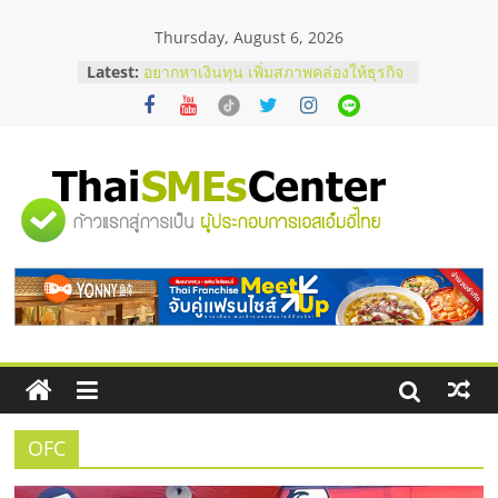
Skip
Thursday, August 6, 2026
to
content
Latest:
อยากหาเงินทุน เพิ่มสภาพคล่องให้ธุรกิจ
เริ่มยังไงให้ผ่านฉลุย
สัมมนาออนไลน์ โอกาสบริหารสถานี
บริการน้ำมัน Shell
สัมมนาลงทุน แฟรนไชส์ยอนนี่
ThaiFranchise Meet Up จับคู่แฟรน
"ศูนย์
ไชส์ ครั้งที่ 8
ร้านเครื่องเสียงคุณภาพสูง พร้อม
โซลูชันระบบภาพและเสียง
รวม
บริษัท Cybersecurity ในไทยที่ไหนดี?
วิธีเลือกผู้ให้บริการให้คุ้มค่าและตอบ
โจทย์ธุรกิจ
ข้อมูล
ธุรกิจ
SME
OFC