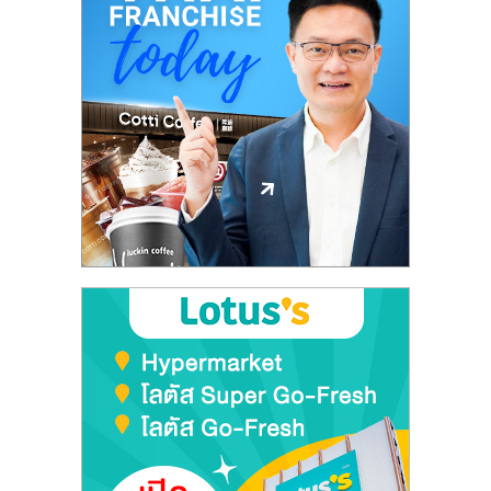
ศูนย์
รวม
แฟ
รน
ไชส์
พร้อม
ทำเล
สำหรับ