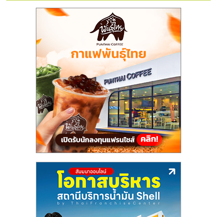
แฟ
รน
ไชส์
แฟ
รน
ไชส์
ขาย
หน้า
บ้าน