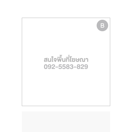
รน
ไชส์
ขาย
หน้า
บ้าน
ลงทุน
น้อย
คืน
ทุน
ไว,
ที่
ปรึกษา
การ
ลงทุน
และ
ขยาย
สา
ขา
แฟ