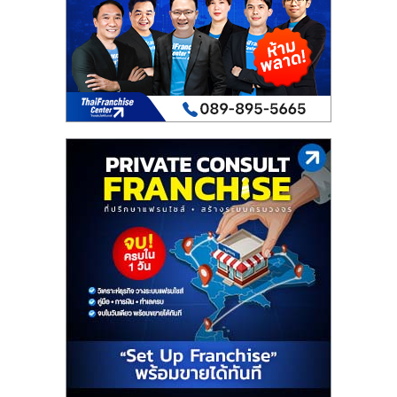
เปิด
ร้าน
ปรึกษา
ฟรี,
บริการ
พัฒนา
ระบบ
แฟ