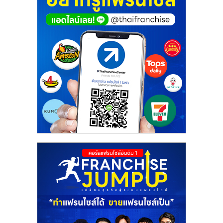
ศูนย์
รวม
แฟ
รน
ไชส์
พร้อม
ทำเล
สำหรับ