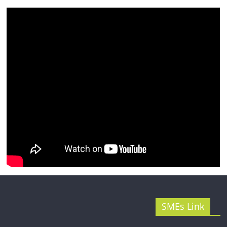
รน
ไชส์"
SMEs Link