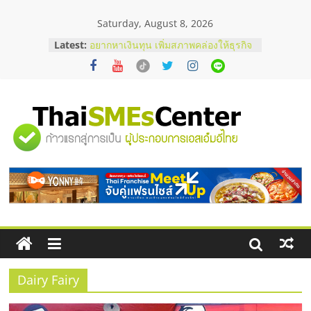
Skip
Saturday, August 8, 2026
to
content
Latest:
อยากหาเงินทุน เพิ่มสภาพคล่องให้ธุรกิจ
เริ่มยังไงให้ผ่านฉลุย
สัมมนาออนไลน์ โอกาสบริหารสถานี
บริการน้ำมัน Shell
สัมมนาลงทุน แฟรนไชส์ยอนนี่
ThaiFranchise Meet Up จับคู่แฟรน
"ศูนย์
ไชส์ ครั้งที่ 8
ร้านเครื่องเสียงคุณภาพสูง พร้อม
โซลูชันระบบภาพและเสียง
รวม
บริษัท Cybersecurity ในไทยที่ไหนดี?
วิธีเลือกผู้ให้บริการให้คุ้มค่าและตอบ
โจทย์ธุรกิจ
ข้อมูล
ธุรกิจ
SME
Dairy Fairy