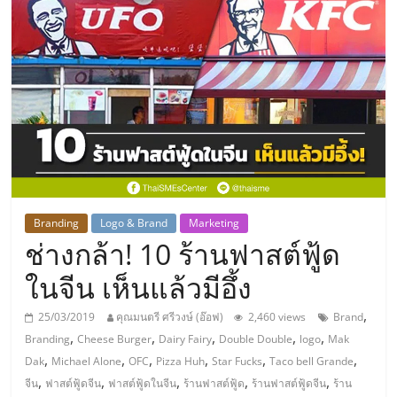
แห่ง
ประเทศไทย,
ThaiSMEsCenter,
รวม
ธุรกิจ
Branding
Logo & Brand
Marketing
ช่างกล้า! 10 ร้านฟาสต์ฟู้ด
เอ
ในจีน เห็นแล้วมีอึ้ง
ส
,
25/03/2019
คุณมนตรี ศรีวงษ์ (อ๊อฟ)
2,460 views
Brand
,
,
,
,
,
Branding
Cheese Burger
Dairy Fairy
Double Double
logo
Mak
เอ็
,
,
,
,
,
,
Dak
Michael Alone
OFC
Pizza Huh
Star Fucks
Taco bell Grande
,
,
,
,
,
จีน
ฟาสต์ฟู้ดจีน
ฟาสต์ฟู้ดในจีน
ร้านฟาสต์ฟู้ด
ร้านฟาสต์ฟู้ดจีน
ร้าน