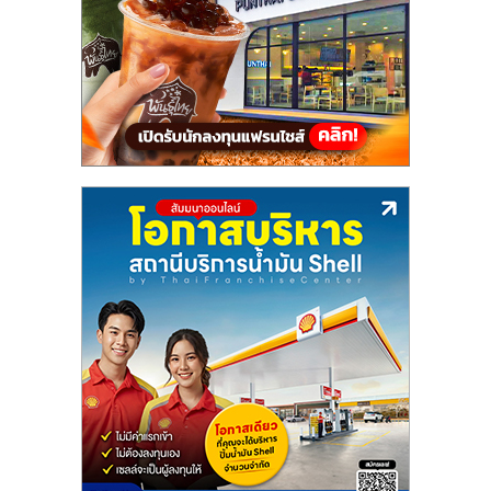
แฟ
รน
ไชส์,
รวม
แฟ
รน
ไชส์
ขาย