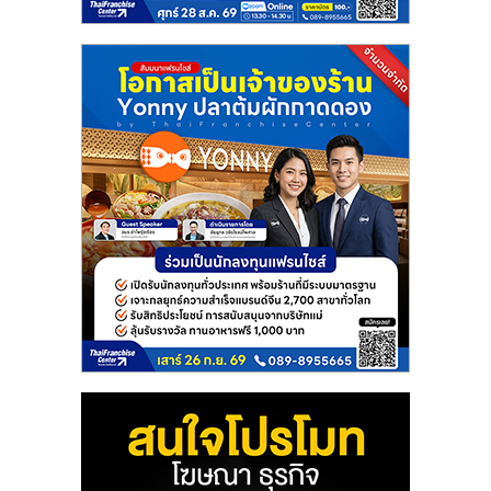
แฟ
รน
ไชส์
แฟ
รน
ไชส์
ขาย
หน้า
บ้าน