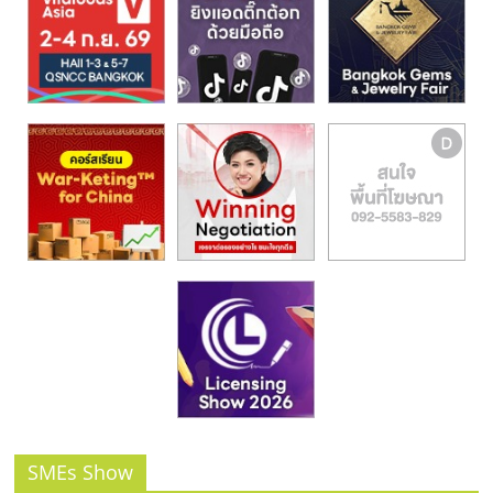
รน
ไชส์,
ศูนย์
รวม
แฟ
รน
ไชส์
พร้อม
ทำเล
สำหรับ
เปิด
ร้าน
ปรึกษา
ฟรี,
บริการ
พัฒนา
ระบบ
แฟ
SMEs Show