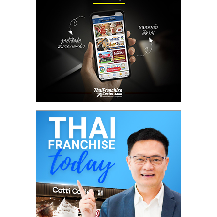
ลงทุน
น้อย
คืน
ทุน
ไว,
ที่
ปรึกษา
การ