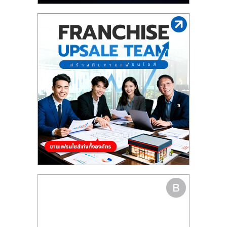
รน
ไชส์"
"ศูนย์
รวม
ข้อมูล
ธุรกิจ
SME
แห่ง
ประเทศไทย,
ThaiSMEsCenter,
รวม
ธุรกิจ
เอ
ส
เอ็
มอี