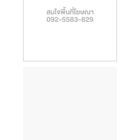
ไทย,
SMEs,
แฟ
รน
ไชส์,
ที่
ปรึกษา
แฟ
รน
ไชส์,
รวม
แฟ
รน
ไชส์
ขาย
แฟ
รน
ไชส์
แฟ