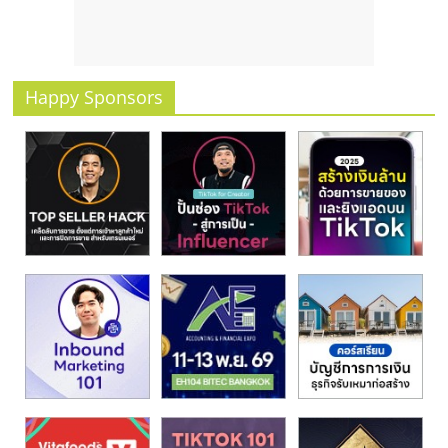
รน
ไชส์
ขาย
หน้า
Happy Sponsors
บ้าน
ลงทุน
น้อย
คืน
ทุน
ไว,
ที่
ปรึกษา
การ
ลงทุน
และ
ขยาย
สา
ขา
แฟ