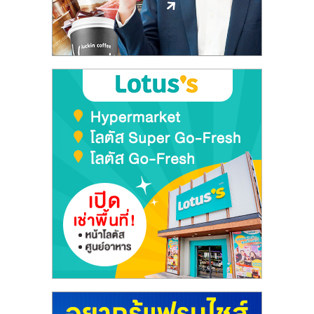
ลงทุน
และ
ขยาย
สา
ขา
แฟ
รน
ไชส์,