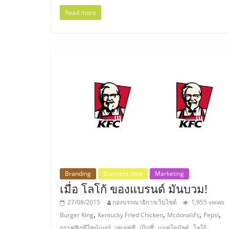
น้อย
Read more
คืน
ทุน
ไว,
ที่
ปรึกษา
Branding
Business Idea
Marketing
การ
เมื่อ โลโก้ ของแบรนด์ มันบวม!
27/08/2015
กองบรรณาธิการเว็บไซต์
1,955 views
ลงทุน
,
,
,
,
Burger King
Kentucky Fried Chicken
Mcdonald’s
Pepsi
,
,
,
,
กราฟฟิกดีไซน์เนอร์
เคเอฟซี
เป๊ปซี่
แมคโดนัลด์
โลโก้