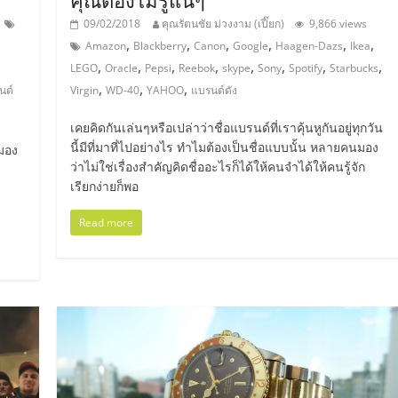
09/02/2018
คุณรัตนชัย ม่วงงาม (เปี๊ยก)
9,866 views
,
,
,
,
,
,
Amazon
Blackberry
Canon
Google
Haagen-Dazs
Ikea
,
,
,
,
,
,
,
,
LEGO
Oracle
Pepsi
Reebok
skype
Sony
Spotify
Starbucks
,
,
,
นด์
Virgin
WD-40
YAHOO
แบรนด์ดัง
เคยคิดกันเล่นๆหรือเปล่าว่าชื่อแบรนด์ที่เราคุ้นหูกันอยู่ทุกวัน
นี้มีที่มาที่ไปอย่างไร ทำไมต้องเป็นชื่อแบบนั้น หลายคนมอง
ามอง
ว่าไม่ใช่เรื่องสำคัญคิดชื่ออะไรก็ได้ให้คนจำได้ให้คนรู้จัก
เรียกง่ายก็พอ
Read more