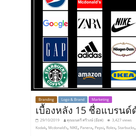
ประเทศไทย,
ThaiSMEsCenter
รวม
ธุรกิจ
เอ
ส
เอ็
Branding
Logo & Brand
Marketing
เบื้องหลัง 15 ชื่อแบรนด
มอี
29/10/2019
คุณมนตรี ศรีวงษ์ (อ๊อฟ)
3,427 views
,
,
,
,
,
,
Kodak
Mcdonald’s
NIKE
Panera
Pepsi
Rolex
Starbucks