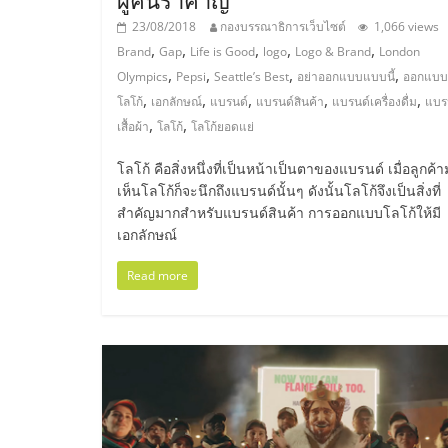
23/08/2018
กองบรรณาธิการเว็บไซต์
1,066 views
ไชส์,
,
,
,
,
,
Brand
Gap
Life is Good
logo
Logo & Brand
London
,
,
,
,
Olympics
Pepsi
Seattle’s Best
อย่าออกแบบแบบนี้
ออกแบบ
รวม
,
,
,
,
,
โลโก้
เอกลักษณ์
แบรนด์
แบรนด์สินค้า
แบรนด์เครื่องดื่ม
แบร
,
,
เสื้อผ้า
โลโก้
โลโก้ยอดแย่
แฟ
โลโก้ คือสิ่งหนึ่งที่เป็นหน้าเป็นตาของแบรนด์ เมื่อลูกค้
เห็นโลโก้ก็จะนึกถึงแบรนด์นั้นๆ ดังนั้นโลโก้จึงเป็นสิ่งที่
รน
สำคัญมากสำหรับแบรนด์สินค้า การออกแบบโลโก้ให้มี
เอกลักษณ์
ไชส์
Read more
ขาย
แฟ
รน