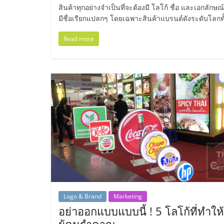
ไทย,
สินค้าทุกอย่างจำเป็นที่จะต้องมี โลโก้ ชื่อ และเอกลัก
มีชื่อเรียกแปลกๆ โดยเฉพาะสินค้าแบรนด์ดังระดับโลกท
SMEs,
Read more
แฟ
รน
ไชส์,
ที่
ปรึกษา
แฟ
Logo & Brand
Marketing
อย่าออกแบบแบบนี้ ! 5 โลโก้ที่ทำให้
รน
ผู้คนรำคาญ