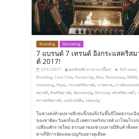
ไชส์
แฟ
รน
Branding
Marketing
7 แบรนด์ 7 เทรนด์ อิงกระแสคริสม
ไชส์
ต์ 2017!
27/12/2017
คุณรัตนชัย ม่วงงาม (เปี๊ยก)
826 views
ขาย
,
,
,
,
,
,
Branding
Coca-Cola
Human-Up
Ikea
Illamasqua
M&M
,
,
,
,
marketing
Pepsi
กระแสคริสมาสต์
การตลาด
การอัดแคมเป
,
,
,
,
,
หน้า
สมาสต์
ต้นคริสมาสต์
อัดแคมเปญ
อิงกระแส
เค้กคริสมาสต์”
,
,
ศกาลคริสมาสต์
เบอร์เกอร์คิง
แคมเปญ
บ้าน
ในช่วงส่งท้ายปลายปีเช่นนี้ก่อนถึงวันขึ้นปีใหม่ธรรมเนี
ของชาติตะวันตกก็จะมี เทศกาลคริสมาสต์ มาโหมโรงก
ลงทุน
เปลี่ยนศักราชใหม่ ธรรมดาของช่วงปลายปีสินค้าทั้งหล
ต่างก็มีการอัดแคมเปญกันอย่างดุเดือด