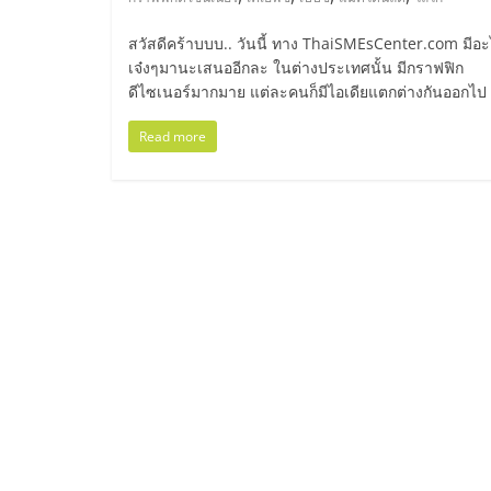
และ
สวัสดีคร้าบบบ.. วันนี้ ทาง ThaiSMEsCenter.com มีอ
ขยาย
เจ๋งๆมานะเสนออีกละ ในต่างประเทศนั้น มีกราฟฟิก
ดีไซเนอร์มากมาย แต่ละคนก็มีไอเดียแตกต่างกันออกไป
สา
Read more
ขา
แฟ
รน
ไชส์,
ศูนย์