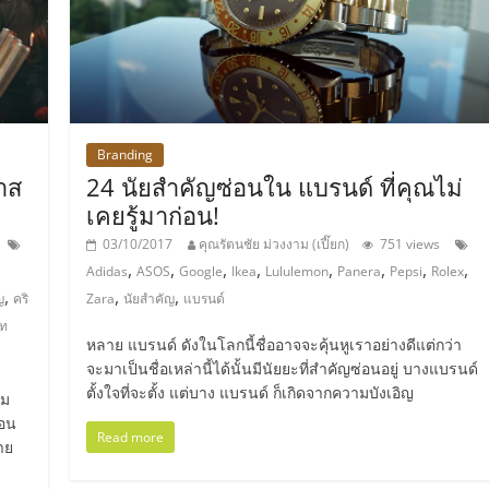
Branding
าส
24 นัยสำคัญซ่อนใน แบรนด์ ที่คุณไม่
เคยรู้มาก่อน!
03/10/2017
คุณรัตนชัย ม่วงงาม (เปี๊ยก)
751 views
,
,
,
,
,
,
,
,
Adidas
ASOS
Google
Ikea
Lululemon
Panera
Pepsi
Rolex
,
,
,
ญ
คริ
Zara
นัยสำคัญ
แบรนด์
เท
หลาย แบรนด์ ดังในโลกนี้ชื่ออาจจะคุ้นหูเราอย่างดีแต่กว่า
จะมาเป็นชื่อเหล่านี้ได้นั้นมีนัยยะที่สำคัญซ่อนอยู่ บางแบรนด์
ตั้งใจที่จะตั้ง แต่บาง แบรนด์ ก็เกิดจากความบังเอิญ
ยม
่อน
Read more
าย