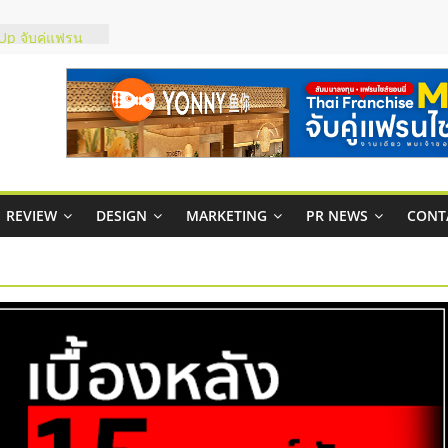
์ยอนนี่
p จับคู่แฟรน
สูง พร้อม
สียง
ในไทยที่ไหนดี?
้คุ้มค่าและตอบ
าพคล่องให้ธุรกิจ
REVIEW
DESIGN
MARKETING
PR NEWS
CONT
บริหารสถานี