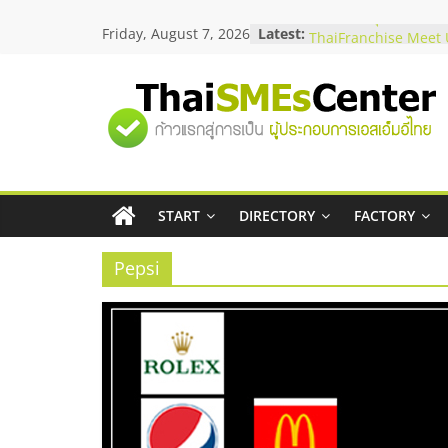
Skip
Friday, August 7, 2026
Latest:
สัมมนาลงทุน แฟรนไชส
to
ThaiFranchise Meet U
content
ไชส์ ครั้งที่ 8
ร้านเครื่องเสียงคุณภาพ
"ศูนย์
โซลูชันระบบภาพและเ
บริษัท Cybersecurity 
วิธีเลือกผู้ให้บริการให
รวม
โจทย์ธุรกิจ
อยากหาเงินทุน เพิ่มสภ
เริ่มยังไงให้ผ่านฉลุย
START
DIRECTORY
FACTORY
ข้อมูล
สัมมนาออนไลน์ โอกาส
บริการน้ำมัน Shell
Pepsi
ธุรกิจ
SME
แห่ง