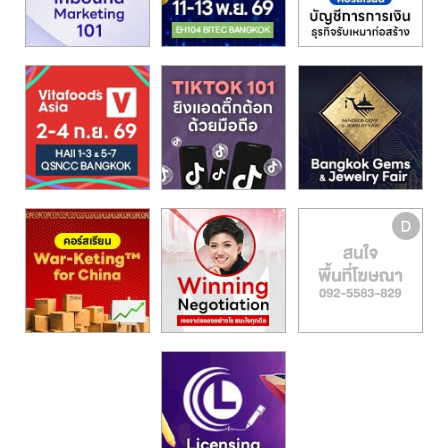
รน
ไชส์"