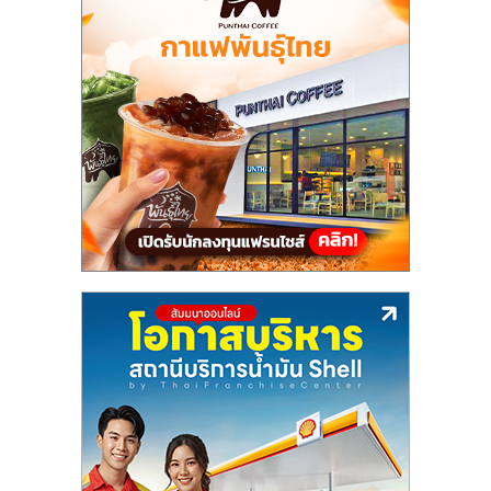
แฟ
รน
ไชส์
แฟ
รน
ไชส์
ขาย
หน้า
บ้าน