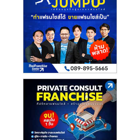
รน
ไชส์"
"ศูนย์
รวม
ข้อมูล
ธุรกิจ
SME
แห่ง
ประเทศไทย,
ThaiSMEsCenter,
รวม
ธุรกิจ
เอ
ส
เอ็
มอี