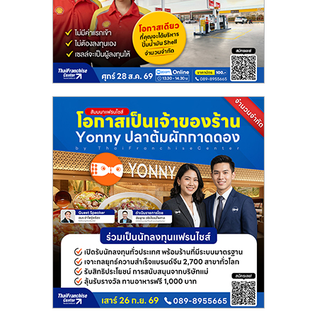
ลงทุน
น้อย
คืน
ทุน
ไว,
ที่
ปรึกษา
การ