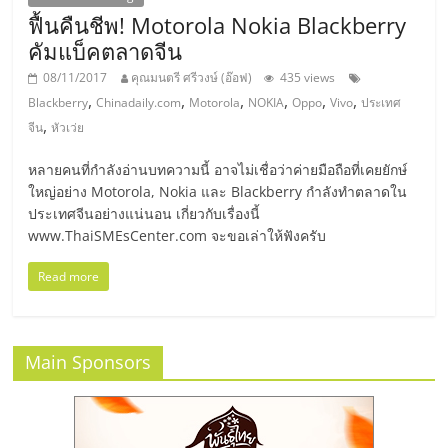
แฟ
ฟื้นคืนชีพ! Motorola Nokia Blackberry
รน
คัมแบ็คตลาดจีน
08/11/2017
คุณมนตรี ศรีวงษ์ (อ๊อฟ)
435 views
ไชส์,
,
,
,
,
,
,
Blackberry
Chinadaily.com
Motorola
NOKIA
Oppo
Vivo
ประเทศ
,
จีน
หัวเว่ย
รวม
หลายคนที่กำลังอ่านบทความนี้ อาจไม่เชื่อว่าค่ายมือถือที่เคยยักษ์
ใหญ่อย่าง Motorola, Nokia และ Blackberry กำลังทำตลาดใน
แฟ
ประเทศจีนอย่างแน่นอน เกี่ยวกับเรื่องนี้
www.ThaiSMEsCenter.com จะขอเล่าให้ฟังครับ
รน
Read more
ไชส์
Main Sponsors
ขาย