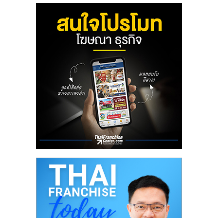
ลงทุน
และ
ขยาย
สา
ขา
แฟ
รน
ไชส์,