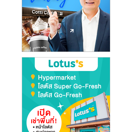
ศูนย์
รวม
แฟ
รน
ไชส์
พร้อม
ทำเล
สำหรับ