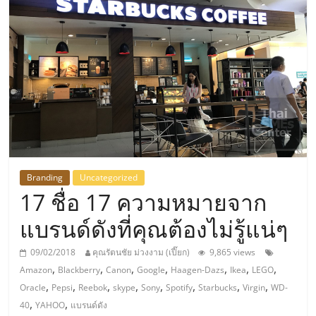
แห่ง
ประเทศไทย,
ThaiSMEsCenter,
รวม
ธุรกิจ
Branding
Uncategorized
17 ชื่อ 17 ความหมายจาก
เอ
แบรนด์ดังที่คุณต้องไม่รู้แน่ๆ
ส
09/02/2018
คุณรัตนชัย ม่วงงาม (เปี๊ยก)
9,865 views
,
,
,
,
,
,
,
Amazon
Blackberry
Canon
Google
Haagen-Dazs
Ikea
LEGO
เอ็
,
,
,
,
,
,
,
,
Oracle
Pepsi
Reebok
skype
Sony
Spotify
Starbucks
Virgin
WD-
,
,
40
YAHOO
แบรนด์ดัง