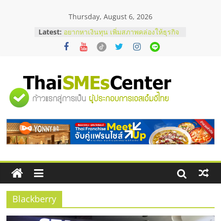
Skip
Thursday, August 6, 2026
to
content
Latest:
อยากหาเงินทุน เพิ่มสภาพคล่องให้ธุรกิจ
เริ่มยังไงให้ผ่านฉลุย
สัมมนาออนไลน์ โอกาสบริหารสถานี
บริการน้ำมัน Shell
สัมมนาลงทุน แฟรนไชส์ยอนนี่
ThaiFranchise Meet Up จับคู่แฟรน
"ศูนย์
ไชส์ ครั้งที่ 8
ร้านเครื่องเสียงคุณภาพสูง พร้อม
โซลูชันระบบภาพและเสียง
รวม
บริษัท Cybersecurity ในไทยที่ไหนดี?
วิธีเลือกผู้ให้บริการให้คุ้มค่าและตอบ
โจทย์ธุรกิจ
ข้อมูล
ธุรกิจ
SME
Blackberry