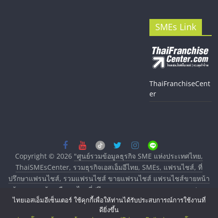
SMEs Link
ThaiFranchiseCent
er
Copyright © 2026
"ศูนย์รวมข้อมูลธุรกิจ SME แห่งประเทศไทย,
ThaiSMEsCenter, รวมธุรกิจเอสเอ็มอีไทย, SMEs, แฟรนไชส์, ที่
ปรึกษาแฟรนไชส์, รวมแฟรนไชส์ ขายแฟรนไชส์ แฟรนไชส์ขายหน้า
บ้าน ลงทุนน้อย คืนทุนไว, ที่ปรึกษาการลงทุนและขยายสาขาแฟรน
ไทยเอสเอ็มอีเซ็นเตอร์ ใช้คุกกี้เพื่อให้ท่านได้รับประสบการณ์การใช้งานที่
ไชส์, ศูนย์รวมแฟรนไชส์ พร้อมทำเลสำหรับเปิดร้าน ปรึกษาฟรี,
ดียิ่งขึ้น
บริการพัฒนาระบบแฟรนไชส์"
. All rights reserved.