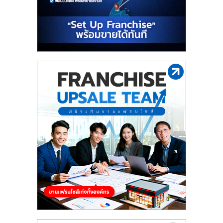
ไทย,
SMEs,
แฟ
รน
ไชส์,
ที่
ปรึกษา
แฟ
รน
ไชส์,
รวม
แฟ
รน
ไชส์
ขาย
แฟ
รน
ไชส์
แฟ