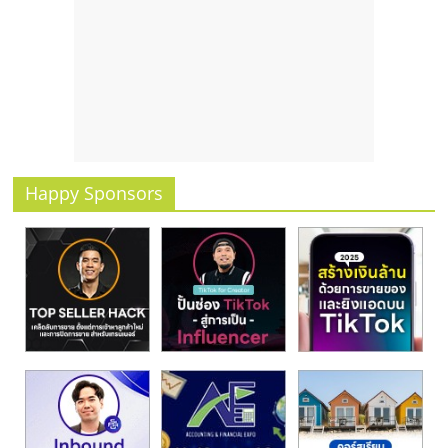
รน
ไชส์,
ศูนย์
รวม
แฟ
รน
ไชส์
พร้อม
Happy Sponsors
ทำเล
สำหรับ
เปิด
ร้าน
ปรึกษา
ฟรี,
บริการ
พัฒนา
ระบบ
แฟ