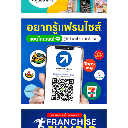
เปิด
ร้าน
ปรึกษา
ฟรี,
บริการ
พัฒนา
ระบบ
แฟ