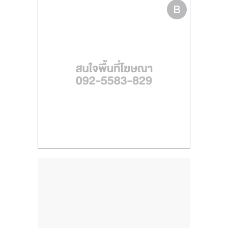
รน
ไชส์
ขาย
หน้า
บ้าน
ลงทุน
น้อย
คืน
ทุน
ไว,
ที่
ปรึกษา
การ
ลงทุน
และ
ขยาย
สา
ขา
แฟ