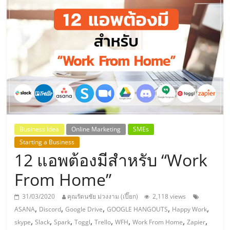
แห่ง
ประเทศไทย,
ThaiSMEsCenter,
รวม
ธุรกิจ
Business Idea
Online Marketing
SMEs
Starting a Business
เอ
12 แอพต้องมีสำหรับ “Work
ส
From Home”
31/03/2020
คุณรัตนชัย ม่วงงาม (เปี๊ยก)
2,118 views
เอ็
,
,
,
,
,
ASANA
Discord
Google Drive
GOOGLE HANGOUTS
Happy Work
,
,
,
,
,
,
,
,
skype
Slack
Spark
Toggl
Trello
WFH
Work From Home
Zapier