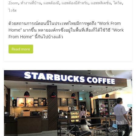
มอี
,
,
,
,
,
,
Zoom
ทำงานที่บ้าน
แอพต้องมี
แอพต้องมีสำหรับ
แอพพลิเคชั่น
โควิด
ไวรัส
ไทย,
ด้วยสถานการณ์ตอนนี้ในประเทศไทยมีการพูดถึง “Work From
Home” มากขึ้น หลายองค์กรซึ่งอยู่ในพื้นที่เสี่ยงก็ได้ใช้วิธี “Work
SMEs,
From Home” นี้กันไปบ้างแล้ว
แฟ
Read more
รน
ไชส์,
ที่
ปรึกษา