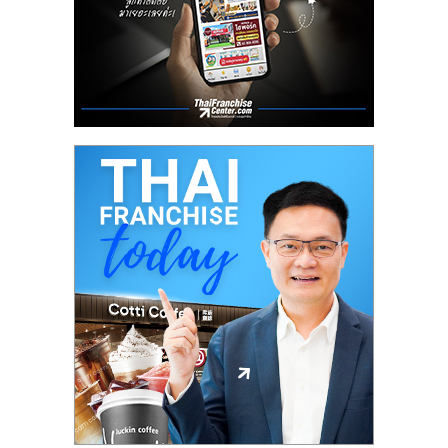
เปิด
ร้าน
ปรึกษา
ฟรี,
บริการ
พัฒนา
ระบบ
แฟ