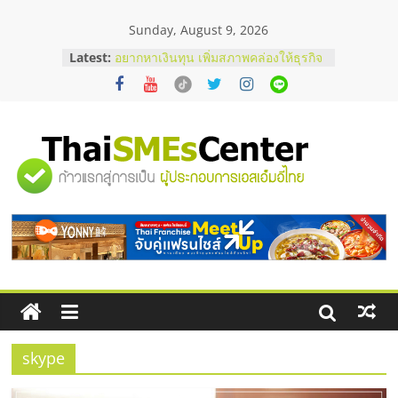
Skip
Sunday, August 9, 2026
to
content
Latest:
อยากหาเงินทุน เพิ่มสภาพคล่องให้ธุรกิจ
เริ่มยังไงให้ผ่านฉลุย
สัมมนาออนไลน์ โอกาสบริหารสถานี
บริการน้ำมัน Shell
สัมมนาลงทุน แฟรนไชส์ยอนนี่
ThaiFranchise Meet Up จับคู่แฟรน
"ศูนย์
ไชส์ ครั้งที่ 8
ร้านเครื่องเสียงคุณภาพสูง พร้อม
โซลูชันระบบภาพและเสียง
รวม
บริษัท Cybersecurity ในไทยที่ไหนดี?
วิธีเลือกผู้ให้บริการให้คุ้มค่าและตอบ
โจทย์ธุรกิจ
ข้อมูล
ธุรกิจ
SME
skype