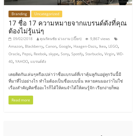
แฟ
รน
Branding
Uncategorized
17 ชื่อ 17 ความหมายจากแบรนด์ดังที่คุณ
ต้องไม่รู้แน่ๆ
ไชส์,
09/02/2018
คุณรัตนชัย ม่วงงาม (เปี๊ยก)
9,867 views
,
,
,
,
,
,
,
Amazon
Blackberry
Canon
Google
Haagen-Dazs
Ikea
LEGO
รวม
,
,
,
,
,
,
,
,
Oracle
Pepsi
Reebok
skype
Sony
Spotify
Starbucks
Virgin
WD-
,
,
40
YAHOO
แบรนด์ดัง
แฟ
เคยคิดกันเล่นๆหรือเปล่าว่าชื่อแบรนด์ที่เราคุ้นหูกันอยู่ทุกวันนี้มี
รน
ที่มาที่ไปอย่างไร ทำไมต้องเป็นชื่อแบบนั้น หลายคนมองว่าไม่ใช่
เรื่องสำคัญคิดชื่ออะไรก็ได้ให้คนจำได้ให้คนรู้จัก เรียกง่ายก็พอ
ไชส์
Read more
ขาย