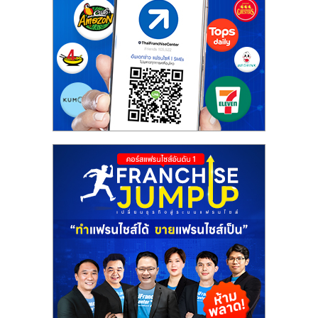
ไทย,
SMEs,
แฟ
รน
ไชส์,
ที่
ปรึกษา
แฟ
รน
ไชส์,
รวม
แฟ
รน
ไชส์
ขาย
แฟ
รน
ไชส์
แฟ