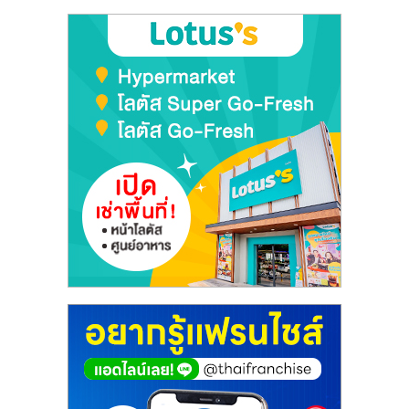
รน
ไชส์"
"ศูนย์
รวม
ข้อมูล
ธุรกิจ
SME
แห่ง
ประเทศไทย,
ThaiSMEsCenter,
รวม
ธุรกิจ
เอ
ส
เอ็
มอี