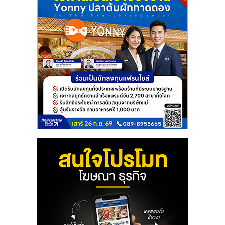
ศูนย์
รวม
แฟ
รน
ไชส์
พร้อม
ทำเล
สำหรับ