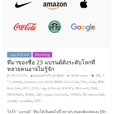
แฟ
รน
ไชส์
แฟ
รน
Logo & Brand
Marketing
ที่มาของชื่อ 23 แบรนด์ดังระดับโลกที่
ไชส์
หลายคนอาจไม่รู้จัก
,
26/12/2016
คุณมนตรี ศรีวงษ์ (อ๊อฟ)
8,636 views
3M
7-
ขาย
,
,
,
,
,
,
,
,
,
11
Adidas
Amazon.com
AUDI
BMW
Coca-Cola
DHL
ebay
IBM
,
,
,
,
,
,
,
,
Ikea
Intel
KFC
LEGO
Logo & Brand
M & M’s
Microsoft
NIKE
หน้า
,
,
,
,
,
,
,
NINTENDO
NOKIA
S&P
skype
Starbucks
YAHOO
ที่มาของแบรนด์
,
,
แบรนด์
แบรนด์ดัง
โลโก้
บ้าน
โลโก้ “ แบรนด์ ” ที่จะได้เห็นต่อไปนี้ หลายๆ คนคงคุ้นเคยและรู้จัก