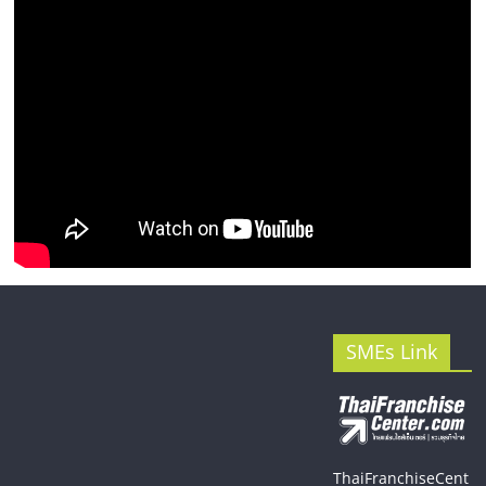
SMEs Link
ThaiFranchiseCent