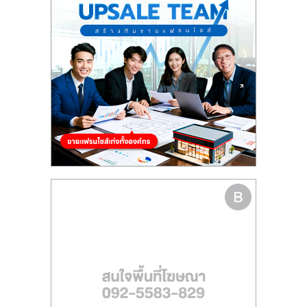
รน
ไชส์,
ศูนย์
รวม
แฟ
รน
ไชส์
พร้อม
ทำเล
สำหรับ
เปิด
ร้าน
ปรึกษา
ฟรี,
บริการ
พัฒนา
ระบบ
แฟ