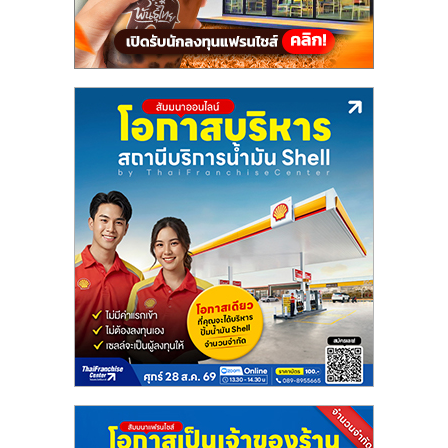
ลงทุน
และ
ขยาย
สา
ขา
แฟ
รน
ไชส์,