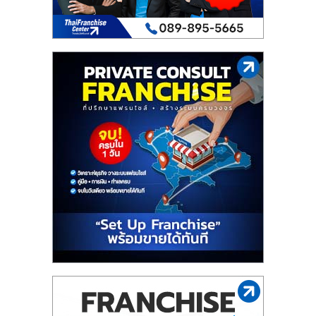
รน
ไชส์
ขาย
หน้า
บ้าน
ลงทุน
น้อย
คืน
ทุน
ไว,
ที่
ปรึกษา
การ
ลงทุน
และ
ขยาย
สา
ขา
แฟ