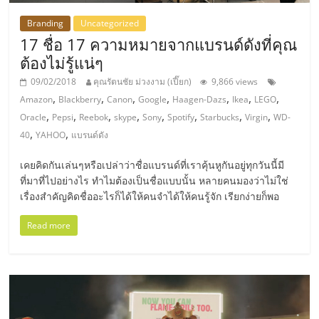
ไทย,
SMEs,
Branding
Uncategorized
แฟ
17 ชื่อ 17 ความหมายจากแบรนด์ดังที่คุณ
รน
ต้องไม่รู้แน่ๆ
ไชส์,
09/02/2018
คุณรัตนชัย ม่วงงาม (เปี๊ยก)
9,866 views
ที่
,
,
,
,
,
,
,
Amazon
Blackberry
Canon
Google
Haagen-Dazs
Ikea
LEGO
ปรึกษา
,
,
,
,
,
,
,
,
Oracle
Pepsi
Reebok
skype
Sony
Spotify
Starbucks
Virgin
WD-
แฟ
,
,
40
YAHOO
แบรนด์ดัง
รน
ไชส์,
เคยคิดกันเล่นๆหรือเปล่าว่าชื่อแบรนด์ที่เราคุ้นหูกันอยู่ทุกวันนี้มี
รวม
ที่มาที่ไปอย่างไร ทำไมต้องเป็นชื่อแบบนั้น หลายคนมองว่าไม่ใช่
แฟ
เรื่องสำคัญคิดชื่ออะไรก็ได้ให้คนจำได้ให้คนรู้จัก เรียกง่ายก็พอ
รน
ไชส์
Read more
ขาย
แฟ
รน
ไชส์
แฟ