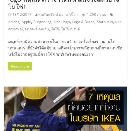
รน
ไม่ใช่!
ไชส์"
13/12/2017
คุณรัตนชัย ม่วงงาม (เปี๊ยก)
1,298 views
,
,
,
,
,
,
,
Adidas
Apple
Burgerking
Ikea
logo
Logo & Brand
Starbucks
ตรา
,
,
,
สัญลักษณ์
เซเว่น-อีเลฟเว่น
โลโก้
โลโก้แบรนด์
มนุษย์เรามีความสามารถในการจดจำบางครั้งเรื่องราวผ่านไป
นานแต่เราก็ยังจำได้แม้ว่าบางทีจะเป็นภาพเลือนลางก็ตาม แต่เชื่อ
หรือไม่ว่าปัจจุบันนี้การใช้ชีวิตที่เร่งรีบของคนเรา
Read more