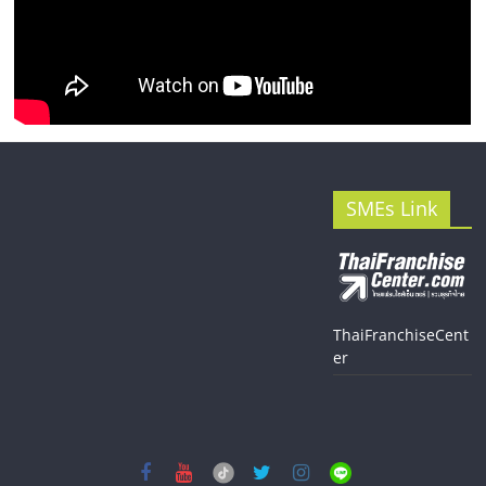
SMEs Link
ThaiFranchiseCent
er