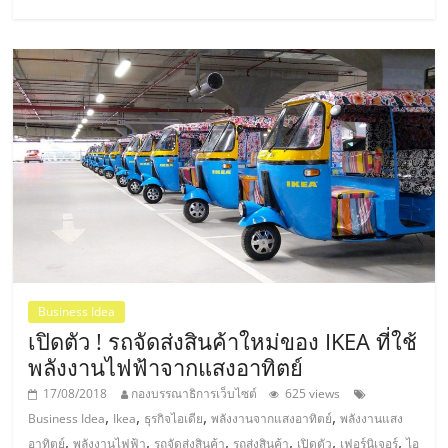
เปิด
ร้าน
ปรึกษา
ฟรี,
บริการ
พัฒนา
Business Idea
ระบบ
เปิดตัว ! รถจัดส่งสินค้าใหม่ของ IKEA ที่ใช้
พลังงานไฟฟ้าจากแสงอาทิตย์
แฟ
17/08/2018
กองบรรณาธิการเว็บไซต์
625 views
,
,
,
,
Business Idea
Ikea
ธุรกิจไอเดีย
พลังงานจากแสงอาทิตย์
พลังงานแสง
,
,
,
,
,
,
อาทิตย์
พลังงานไฟฟ้า
รถจัดส่งสินค้า
รถส่งสินค้า
เปิดตัว
เฟอร์นิเจอร์
ไอ