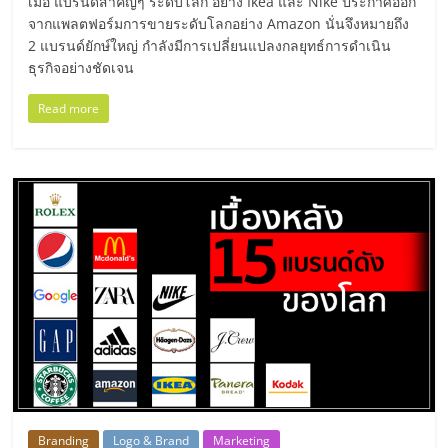
มอี
เมื่อ แบรนด์สำคัญๆ ระดับโลก อย่าง Ikea และ Nike ประกาศออก
จากแพลตฟอร์มการขายระดับโลกอย่าง Amazon นั่นจึงหมายถึง
2 แบรนด์ยักษ์ใหญ่ กำลังมีการเปลี่ยนแปลงกลยุทธ์การดำเนิน
ไทย,
ธุรกิจอย่างชัดเจน
SMEs,
Read more
แฟ
รน
ไชส์,
ที่
ปรึกษา
Branding
Logo & Brand
Marketing