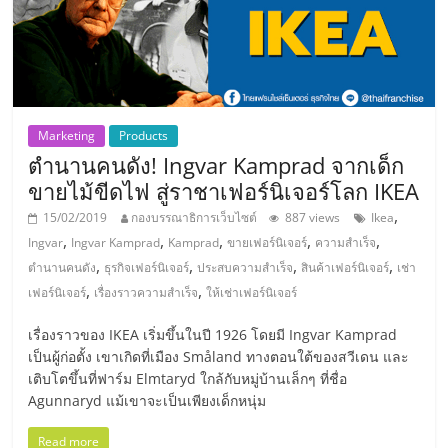
แฟ
รน
ไชส์
Marketing
Products
แฟ
ตำนานคนดัง! Ingvar Kamprad จากเด็ก
ขายไม้ขีดไฟ สู่ราชาเฟอร์นิเจอร์โลก IKEA
รน
,
15/02/2019
กองบรรณาธิการเว็บไซต์
887 views
Ikea
,
,
,
,
,
Ingvar
Ingvar Kamprad
Kamprad
ขายเฟอร์นิเจอร์
ความสำเร็จ
ไชส์
,
,
,
,
ตำนานคนดัง
ธุรกิจเฟอร์นิเจอร์
ประสบความสำเร็จ
สินค้าเฟอร์นิเจอร์
เช่า
,
,
เฟอร์นิเจอร์
เรื่องราวความสำเร็จ
ให้เช่าเฟอร์นิเจอร์
ขาย
เรื่องราวของ IKEA เริ่มขึ้นในปี 1926 โดยมี Ingvar Kamprad
เป็นผู้ก่อตั้ง เขาเกิดที่เมือง Småland ทางตอนใต้ของสวีเดน และ
หน้า
เติบโตขึ้นที่ฟาร์ม Elmtaryd ใกล้กับหมู่บ้านเล็กๆ ที่ชื่อ
Agunnaryd แม้เขาจะเป็นเพียงเด็กหนุ่ม
บ้าน
Read more