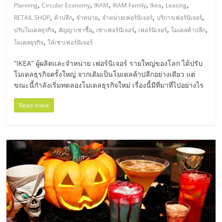
,
,
,
,
,
,
Planning
Circular Economy
IKAM
IKAM Family
Ikea
Leasing
ลงทุน
,
,
,
,
,
RETAIL SHOP
ค้าปลีก
จำหน่าย
จำหน่ายเฟอร์นิเจอร์
บริการเฟอร์นิเจอร์
,
,
,
,
,
ปรับโมเดลธุรกิจ
สัญญาเช่าซื้อ
เช่าเฟอร์นิเจอร์
เฟอร์นิเจอร์
โมเดลค้าปลีก
และ
,
โมเดลธุรกิจ
ให้เช่าเฟอร์นิเจอร์
“IKEA” ผู้ผลิตและจำหน่าย เฟอร์นิเจอร์ รายใหญ่ของโลก ได้ปรับ
ขยาย
โมเดลธุรกิจครั้งใหญ่ จากเดิมเป็นโมเดลค้าปลีกอย่างเดียว แต่
ขณะนี้กำลังเริ่มทดลองโมเดลธุรกิจใหม่ เรื่องนี้มีที่มาที่ไปอย่างไร
สา
Read more
ขา
แฟ
รน
ไชส์,