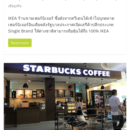
รน
เดียธุรกิจ
ไชส์"
IKEA ร้านขายเฟอร์นิเจอร์ ชื่อดังจากสวีเดนได้เข้าไปบุกตลาด
เฟอร์นิเจอร์อินเดียหลังรัฐบาลประกาศเปิดเสรีค้าปลีกประเภท
Single Brand ให้ต่างชาติสามารถถือหุ้นได้ถึง 100% IKEA
"ศูนย์
รวม
Read more
ข้อมูล
ธุรกิจ
SME
แห่ง
ประเทศไทย,
ThaiSMEsCenter,
รวม
ธุรกิจ
เอ
ส
เอ็
มอี