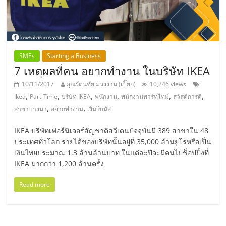
SMEs
Starting a Business
7 เหตุผลที่คน อยากทำงาน ในบริษัท IKEA
10/11/2017
คุณรัตนชัย ม่วงงาม (เปี๊ยก)
10,246 views
,
,
,
,
,
,
Ikea
Part-Time
บริษัท IKEA
พนักงาน
พนักงานพาร์ทไทม์
สวัสดิการดี
,
,
สาขาบางนา
อยากทำงาน
เงินโบนัส
IKEA บริษัทเฟอร์นิเจอร์สัญชาติสวีเดนปัจจุบันมี 389 สาขาใน 48
ประเทศทั่วโลก รายได้ของบริษัทนั้นอยู่ที่ 35,000 ล้านยูโรหรือเป็น
เงินไทยประมาณ 1.3 ล้านล้านบาท ในแต่ละปีจะมีคนไปช็อปปิ้งที่
IKEA มากกว่า 1,200 ล้านครั้ง
Read more