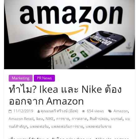
แห่ง
ประเทศไทย,
ThaiSMEsCenter,
รวม
ธุรกิจ
Marketing
PR News
ทำไม? Ikea และ Nike ต้อง
เอ
ออกจาก Amazon
ส
,
11/12/2019
คุณมนตรี ศรีวงษ์ (อ๊อฟ)
654 views
Amazon
,
,
,
,
,
,
,
Amazon Retail
Ikea
NIKE
การขาย
การตลาด
สินค้าปลอม
แบรนด์
แบ
เอ็
,
,
,
รนด์สำคัญๆ
แพลตฟอร์ม
แพลตฟอร์มการขาย
แพลตฟอร์มขาย