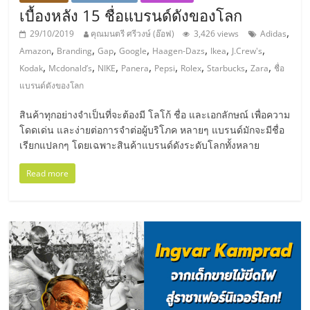
แฟ
เบื้องหลัง 15 ชื่อแบรนด์ดังของโลก
รน
,
29/10/2019
คุณมนตรี ศรีวงษ์ (อ๊อฟ)
3,426 views
Adidas
,
,
,
,
,
,
,
Amazon
Branding
Gap
Google
Haagen-Dazs
Ikea
J.Crew's
,
,
,
,
,
,
,
,
ไชส์,
Kodak
Mcdonald’s
NIKE
Panera
Pepsi
Rolex
Starbucks
Zara
ชื่อ
แบรนด์ดังของโลก
รวม
สินค้าทุกอย่างจำเป็นที่จะต้องมี โลโก้ ชื่อ และเอกลักษณ์ เพื่อความ
โดดเด่น และง่ายต่อการจำต่อผู้บริโภค หลายๆ แบรนด์มักจะมีชื่อ
แฟ
เรียกแปลกๆ โดยเฉพาะสินค้าแบรนด์ดังระดับโลกทั้งหลาย
Read more
รน
ไชส์
ขาย