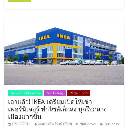
ลงทุน
น้อย
คืน
ทุน
ไว,
ที่
Business Planning
Marketing
Retail Shop
เอาแล้ว! IKEA เตรียมเปิดให้เช่า
ปรึกษา
เฟอร์นิเจอร์ ทำไซส์เล็กลง บุกใจกลาง
เมืองมากขึ้น
การ
07/02/2019
คุณมนตรี ศรีวงษ์ (อ๊อฟ)
960 views
Business