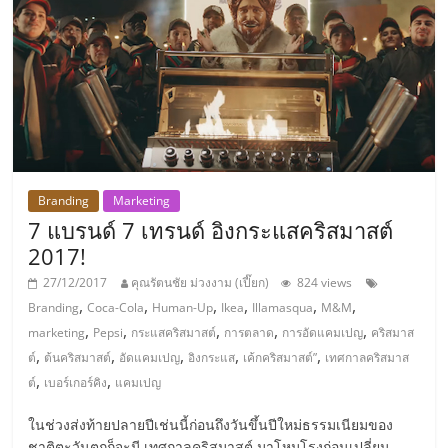
รน
ไชส์
ขาย
หน้า
บ้าน
ลงทุน
น้อย
คืน
ทุน
Branding
Marketing
ไว,
7 แบรนด์ 7 เทรนด์ อิงกระแสคริสมาสต์
ที่
2017!
ปรึกษา
27/12/2017
คุณรัตนชัย ม่วงงาม (เปี๊ยก)
824 views
การ
,
,
,
,
,
,
Branding
Coca-Cola
Human-Up
Ikea
Illamasqua
M&M
ลงทุน
,
,
,
,
,
marketing
Pepsi
กระแสคริสมาสต์
การตลาด
การอัดแคมเปญ
คริสมาส
และ
,
,
,
,
,
ต์
ต้นคริสมาสต์
อัดแคมเปญ
อิงกระแส
เค้กคริสมาสต์”
เทศกาลคริสมาส
ขยาย
,
,
ต์
เบอร์เกอร์คิง
แคมเปญ
สา
ขา
ในช่วงส่งท้ายปลายปีเช่นนี้ก่อนถึงวันขึ้นปีใหม่ธรรมเนียมของ
แฟ
ชาติตะวันตกก็จะมี เทศกาลคริสมาสต์ มาโหมโรงก่อนเปลี่ยน