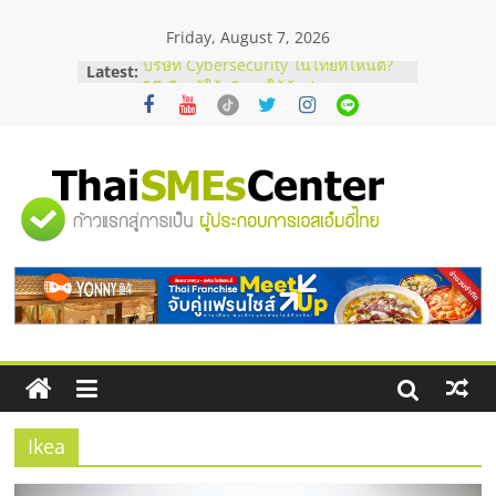
Skip
Friday, August 7, 2026
to
content
Latest:
บริษัท Cybersecurity ในไทยที่ไหนดี?
วิธีเลือกผู้ให้บริการให้คุ้มค่าและตอบ
โจทย์ธุรกิจ
อยากหาเงินทุน เพิ่มสภาพคล่องให้ธุรกิจ
เริ่มยังไงให้ผ่านฉลุย
สัมมนาออนไลน์ โอกาสบริหารสถานี
"ศูนย์
บริการน้ำมัน Shell
สัมมนาลงทุน แฟรนไชส์ยอนนี่
ThaiFranchise Meet Up จับคู่แฟรน
รวม
ไชส์ ครั้งที่ 8
ร้านเครื่องเสียงคุณภาพสูง พร้อม
โซลูชันระบบภาพและเสียง
ข้อมูล
ธุรกิจ
SME
Ikea