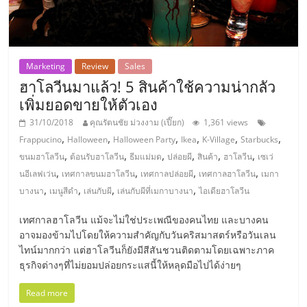
ศูนย์
รวม
Marketing
Review
Sales
ฮาโลวีนมาแล้ว! 5 สินค้าใช้ความน่ากลัว
แฟ
เพิ่มยอดขายให้ตัวเอง
รน
31/10/2018
คุณรัตนชัย ม่วงงาม (เปี๊ยก)
1,361 views
,
,
,
,
,
,
Frappucino
Halloween
Halloween Party
Ikea
K-Village
Starbucks
,
,
,
,
,
,
ขนมฮาโลวีน
ต้อนรับฮาโลวีน
ธีมแม่มด
ปล่อยผี
สินค้า
ฮาโลวีน
เซเว่
ไชส์
,
,
,
,
นอีเลฟเว่น
เทศกาลขนมฮาโลวีน
เทศกาลปล่อยผี
เทศกาลฮาโลวีน
เมกา
,
,
,
,
บางนา
เมนูสีดำ
เล่นกับผี
เล่นกับผีที่เมกาบางนา
ไอเดียฮาโลวีน
พร้อม
เทศกาลฮาโลวีน แม้จะไม่ใช่ประเพณีของคนไทย และบางคน
ทำเล
อาจมองข้ามไปโดยให้ความสำคัญกับวันคริสมาสตร์หรือวันเลน
ไทน์มากกว่า แต่ฮาโลวีนก็ยังมีสีสันชวนติดตามโดยเฉพาะภาค
ธุรกิจต่างๆที่ไม่ยอมปล่อยกระแสนี้ให้หลุดมือไปได้ง่ายๆ
สำหรับ
Read more