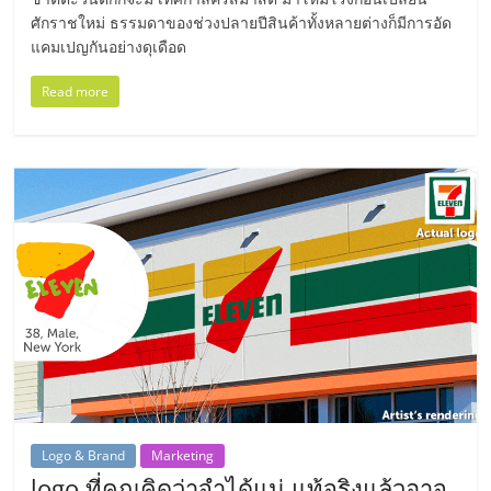
รน
ศักราชใหม่ ธรรมดาของช่วงปลายปีสินค้าทั้งหลายต่างก็มีการอัด
ไชส์,
แคมเปญกันอย่างดุเดือด
ศูนย์
Read more
รวม
แฟ
รน
ไชส์
พร้อม
ทำเล
สำหรับ
เปิด
ร้าน
ปรึกษา
ฟรี,
บริการ
พัฒนา
ระบบ
Logo & Brand
Marketing
แฟ
logo ที่คุณคิดว่าจำได้แน่ แท้จริงแล้วอาจ