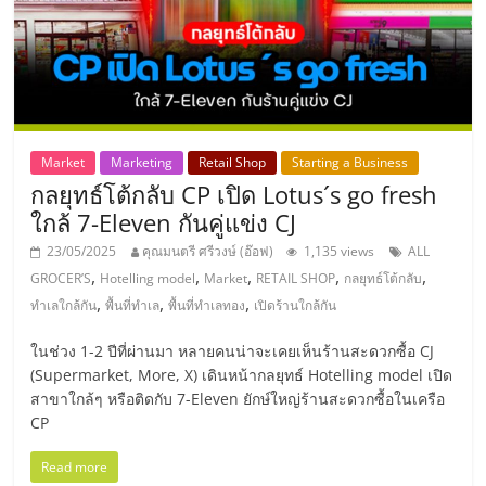
Market
Marketing
Retail Shop
Starting a Business
กลยุทธ์โต้กลับ CP เปิด Lotus´s go fresh
ใกล้ 7-Eleven กันคู่แข่ง CJ
23/05/2025
คุณมนตรี ศรีวงษ์ (อ๊อฟ)
1,135 views
ALL
,
,
,
,
,
GROCER’S
Hotelling model
Market
RETAIL SHOP
กลยุทธ์โต้กลับ
,
,
,
ทำเลใกล้กัน
พื้นที่ทำเล
พื้นที่ทำเลทอง
เปิดร้านใกล้กัน
ในช่วง 1-2 ปีที่ผ่านมา หลายคนน่าจะเคยเห็นร้านสะดวกซื้อ CJ
(Supermarket, More, X) เดินหน้ากลยุทธ์ Hotelling model เปิด
สาขาใกล้ๆ หรือติดกับ 7-Eleven ยักษ์ใหญ่ร้านสะดวกซื้อในเครือ
CP
Read more