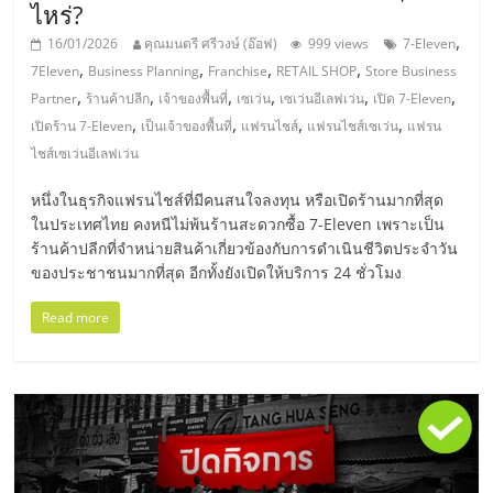
เปิด
ไหร่?
,
16/01/2026
คุณมนตรี ศรีวงษ์ (อ๊อฟ)
999 views
7-Eleven
ร้าน
,
,
,
,
7Eleven
Business Planning
Franchise
RETAIL SHOP
Store Business
,
,
,
,
,
,
Partner
ร้านค้าปลีก
เจ้าของพื้นที่
เซเว่น
เซเว่นอีเลฟเว่น
เปิด 7-Eleven
,
,
,
,
ปรึกษา
เปิดร้าน 7-Eleven
เป็นเจ้าของพื้นที่
แฟรนไชส์
แฟรนไชส์เซเว่น
แฟรน
ไชส์เซเว่นอีเลฟเว่น
ฟรี,
หนึ่งในธุรกิจแฟรนไชส์ที่มีคนสนใจลงทุน หรือเปิดร้านมากที่สุด
ในประเทศไทย คงหนีไม่พ้นร้านสะดวกซื้อ 7-Eleven เพราะเป็น
บริการ
ร้านค้าปลีกที่จำหน่ายสินค้าเกี่ยวข้องกับการดำเนินชีวิตประจำวัน
ของประชาชนมากที่สุด อีกทั้งยังเปิดให้บริการ 24 ชั่วโมง
พัฒนา
Read more
ระบบ
แฟ