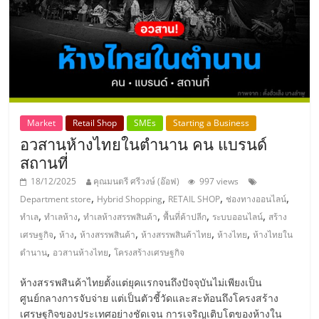
รน
ไชส์"
"ศูนย์
รวม
ข้อมูล
Market
Retail Shop
SMEs
Starting a Business
ธุรกิจ
อวสานห้างไทยในตำนาน คน แบรนด์
SME
สถานที่
แห่ง
18/12/2025
คุณมนตรี ศรีวงษ์ (อ๊อฟ)
997 views
ประเทศไทย,
,
,
,
,
ThaiSMEsCenter,
Department store
Hybrid Shopping
RETAIL SHOP
ช่องทางออนไลน์
,
,
,
,
,
รวม
ทำเล
ทำเลห้าง
ทำเลห้างสรรพสินค้า
พื้นที่ค้าปลีก
ระบบออนไลน์
สร้าง
,
,
,
,
,
ธุรกิจ
เศรษฐกิจ
ห้าง
ห้างสรรพสินค้า
ห้างสรรพสินค้าไทย
ห้างไทย
ห้างไทยใน
,
,
เอ
ตำนาน
อวสานห้างไทย
โครงสร้างเศรษฐกิจ
ส
ห้างสรรพสินค้าไทยตั้งแต่ยุคแรกจนถึงปัจจุบันไม่เพียงเป็น
เอ็
ศูนย์กลางการจับจ่าย แต่เป็นตัวชี้วัดและสะท้อนถึงโครงสร้าง
มอี
เศรษฐกิจของประเทศอย่างชัดเจน การเจริญเติบโตของห้างใน