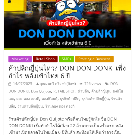
รน
ไชส์,
ศูนย์
รวม
แฟ
รน
ไชส์
พร้อม
Marketing
Retail Shop
SMEs
Starting a Business
ทำเล
ค้าปลีกญี่ปุ่นไหว? DON DON DONKI เพิ่ง
สำหรับ
กำไร หลังเข้าไทย 6 ปี
เปิด
14/07/2025
คุณมนตรี ศรีวงษ์ (อ๊อฟ)
726 views
DON
ร้าน
,
,
,
,
,
ปรึกษา
DON DONKI
Don Quijote
RETAIL SHOP
ค้าปลีก
ค้าปลีกญี่ปุ่น
ดงกิโฮ
,
,
,
,
,
ฟรี,
เตะ
ดอง ดอง ดองกิ
ดองกิโฮเต้
ธุรกิจค้าปลีก
ธุรกิจค้าปลีกญี่ปุ่น
ร้านค้า
,
,
บริการ
ปลีก
ร้านค้าปลีกญี่ปุ่น
ร้านดอง ดอง ดองกิ
พัฒนา
ร้านค้าปลีกญี่ปุ่น Don Quijote หรือที่คนไทยรู้จักในชื่อ DON
ระบบ
DON DONKI เริ่มทำกำไรได้เกือบ 22 ล้านบาทเป็นครั้งแรก หลัง
แฟ
เข้ามาเปิดตลาดในไทยเมื่อ 6 ปีที่แล้ว สะท้อนให้เห็นว่าอาจเป็น