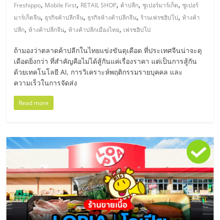
มอี
,
,
,
,
,
Freshippo
Mobile First
RETAIL SHOP
ค้าปลีก
ซูเปอร์มาร์เก็ต
ซูเปอร์
,
,
,
,
มาร์เก็ตจีน
ธุรกิจค้าปลีกจีน
ธุรกิจห้างค้าปลีกจีน
ร้านเฟรชฮิปโป
ห้างค้า
ไทย,
,
,
,
ปลีก
ห้างค้าปลีกจีน
ห้างค้าปลีกเมืองไทย
เฟรชฮิปโป
ถ้ามองว่าตลาดค้าปลีกในไทยแข่งขันดุเดือด ที่ประเทศจีนน่าจะดุ
SMEs,
เดือดยิ่งกว่า ที่สำคัญคือไม่ได้สู้กันแค่เรื่องราคา แต่เป็นการสู้กัน
ด้วยเทคโนโลยี AI, การวิเคราะห์พฤติกรรมรายบุคคล และ
แฟ
ความเร็วในการจัดส่ง
Read more
รน
ไชส์,
ที่
ปรึกษา