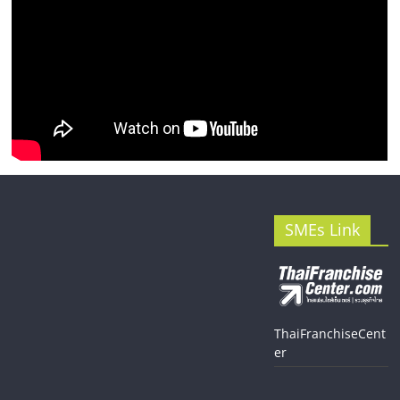
SMEs Link
ThaiFranchiseCent
er