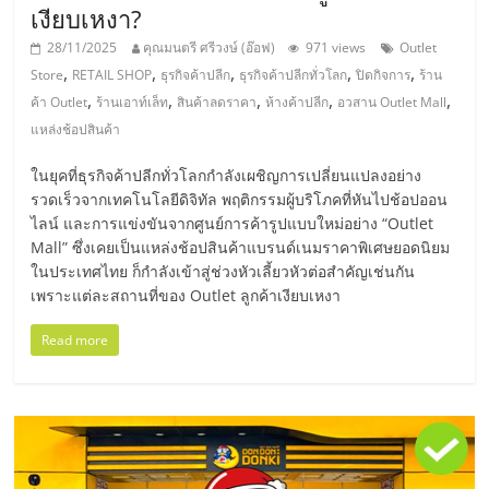
รน
เงียบเหงา?
ไชส์
28/11/2025
คุณมนตรี ศรีวงษ์ (อ๊อฟ)
971 views
Outlet
ขาย
,
,
,
,
,
Store
RETAIL SHOP
ธุรกิจค้าปลีก
ธุรกิจค้าปลีกทั่วโลก
ปิดกิจการ
ร้าน
หน้า
,
,
,
,
,
ค้า Outlet
ร้านเอาท์เล็ท
สินค้าลดราคา
ห้างค้าปลีก
อวสาน Outlet Mall
บ้าน
แหล่งช้อปสินค้า
ลงทุน
น้อย
ในยุคที่ธุรกิจค้าปลีกทั่วโลกกำลังเผชิญการเปลี่ยนแปลงอย่าง
คืน
รวดเร็วจากเทคโนโลยีดิจิทัล พฤติกรรมผู้บริโภคที่หันไปช้อปออน
ทุน
ไลน์ และการแข่งขันจากศูนย์การค้ารูปแบบใหม่อย่าง “Outlet
ไว,
Mall” ซึ่งเคยเป็นแหล่งช้อปสินค้าแบรนด์เนมราคาพิเศษยอดนิยม
ที่
ในประเทศไทย ก็กำลังเข้าสู่ช่วงหัวเลี้ยวหัวต่อสำคัญเช่นกัน
เพราะแต่ละสถานที่ของ Outlet ลูกค้าเงียบเหงา
ปรึกษา
การ
Read more
ลงทุน
และ
ขยาย
สา
ขา
แฟ