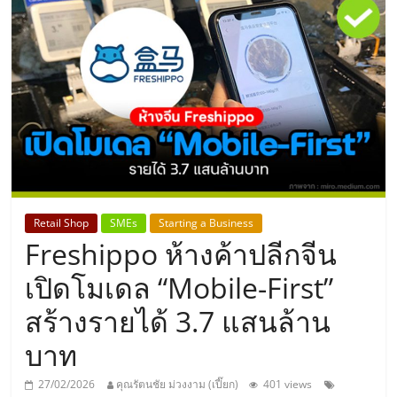
แห่ง
ประเทศไทย,
ThaiSMEsCenter,
รวม
ธุรกิจ
Retail Shop
SMEs
Starting a Business
Freshippo ห้างค้าปลีกจีน
เอ
เปิดโมเดล “Mobile-First”
ส
สร้างรายได้ 3.7 แสนล้าน
บาท
เอ็
27/02/2026
คุณรัตนชัย ม่วงงาม (เปี๊ยก)
401 views