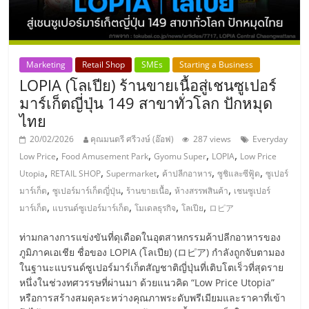
แฟ
รน
Marketing
Retail Shop
SMEs
Starting a Business
ไชส์,
LOPIA (โลเปีย) ร้านขายเนื้อสู่เชนซูเปอร์
มาร์เก็ตญี่ปุ่น 149 สาขาทั่วโลก ปักหมุด
รวม
ไทย
20/02/2026
คุณมนตรี ศรีวงษ์ (อ๊อฟ)
287 views
Everyday
แฟ
,
,
,
,
Low Price
Food Amusement Park
Gyomu Super
LOPIA
Low Price
,
,
,
,
,
Utopia
RETAIL SHOP
Supermarket
ค้าปลีกอาหาร
ซูชิและซีฟู้ด
ซูเปอร์
รน
,
,
,
,
มาร์เก็ต
ซูเปอร์มาร์เก็ตญี่ปุ่น
ร้านขายเนื้อ
ห้างสรรพสินค้า
เชนซูเปอร์
,
,
,
,
มาร์เก็ต
แบรนด์ซูเปอร์มาร์เก็ต
โมเดลธุรกิจ
โลเปีย
ロピア
ไชส์
ท่ามกลางการแข่งขันที่ดุเดือดในอุตสาหกรรมค้าปลีกอาหารของ
ภูมิภาคเอเชีย ชื่อของ LOPIA (โลเปีย) (ロピア) กำลังถูกจับตามอง
ขาย
ในฐานะแบรนด์ซูเปอร์มาร์เก็ตสัญชาติญี่ปุ่นที่เติบโตเร็วที่สุดราย
หนึ่งในช่วงทศวรรษที่ผ่านมา ด้วยแนวคิด “Low Price Utopia”
หรือการสร้างสมดุลระหว่างคุณภาพระดับพรีเมียมและราคาที่เข้า