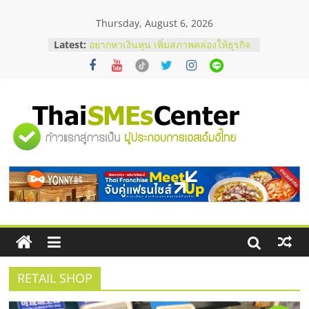
Skip
Thursday, August 6, 2026
to
content
Latest:
บริษัท Cybersecurity ในไทยที่ไหนดี?
วิธีเลือกผู้ให้บริการให้คุ้มค่าและตอบ
โจทย์ธุรกิจ
อยากหาเงินทุน เพิ่มสภาพคล่องให้ธุรกิจ
เริ่มยังไงให้ผ่านฉลุย
สัมมนาออนไลน์ โอกาสบริหารสถานี
"ศูนย์
บริการน้ำมัน Shell
สัมมนาลงทุน แฟรนไชส์ยอนนี่
ThaiFranchise Meet Up จับคู่แฟรน
รวม
ไชส์ ครั้งที่ 8
ร้านเครื่องเสียงคุณภาพสูง พร้อม
โซลูชันระบบภาพและเสียง
ข้อมูล
ธุรกิจ
SME
RETAIL SHOP