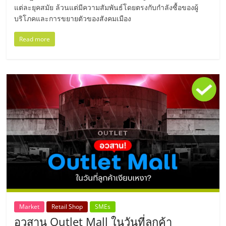
ไทย,
แต่ละยุคสมัย ล้วนแต่มีความสัมพันธ์โดยตรงกับกำลังซื้อของผู้
SMEs,
บริโภคและการขยายตัวของสังคมเมือง
แฟ
รน
Read more
ไชส์,
ที่
ปรึกษา
แฟ
รน
ไชส์,
รวม
แฟ
รน
ไชส์
ขาย
แฟ
รน
ไชส์
Market
Retail Shop
SMEs
แฟ
อวสาน Outlet Mall ในวันที่ลูกค้า