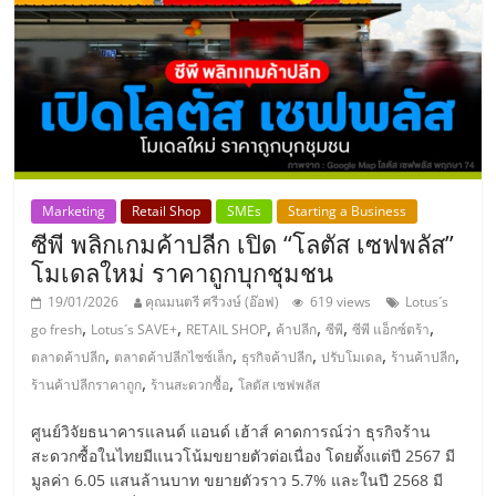
ลงทุน
และ
ขยาย
สา
Marketing
Retail Shop
SMEs
Starting a Business
ซีพี พลิกเกมค้าปลีก เปิด “โลตัส เซฟพลัส”
โมเดลใหม่ ราคาถูกบุกชุมชน
ขา
19/01/2026
คุณมนตรี ศรีวงษ์ (อ๊อฟ)
619 views
Lotus´s
,
,
,
,
,
,
แฟ
go fresh
Lotus´s SAVE+
RETAIL SHOP
ค้าปลีก
ซีพี
ซีพี แอ็กซ์ตร้า
,
,
,
,
,
ตลาดค้าปลีก
ตลาดค้าปลีกไซซ์เล็ก
ธุรกิจค้าปลีก
ปรับโมเดล
ร้านค้าปลีก
,
,
ร้านค้าปลีกราคาถูก
ร้านสะดวกซื้อ
โลตัส เซฟพลัส
รน
ศูนย์วิจัยธนาคารแลนด์ แอนด์ เฮ้าส์ คาดการณ์ว่า ธุรกิจร้าน
ไชส์,
สะดวกซื้อในไทยมีแนวโน้มขยายตัวต่อเนื่อง โดยตั้งแต่ปี 2567 มี
มูลค่า 6.05 แสนล้านบาท ขยายตัวราว 5.7% และในปี 2568 มี