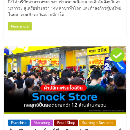
แฟ
ถึงได้ บริษัทสามารถขยายจากร้านขายเนื้อขนาดเล็กในจังหวัดคา
นากาวะ สู่เครือข่ายกว่า 149 สาขาทั่วโลก และกำลังก้าวสู่บทใหม่
รน
ในตลาดเอเชียตะวันออกเฉียงใต้
ไชส์
Read more
แฟ
รน
ไชส์
ขาย
หน้า
บ้าน
Franchise
Marketing
Retail Shop
Starting a Business