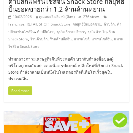
ค้าปลีกแฟรนไชส์จีน Snack Store กลยุทธ์
ปั้นยอดขายกว่า 1.2 ล้านล้านหยวน
ลงทุน
10/02/2026
คุณมนตรี ศรีวงษ์ (อ๊อฟ)
276 views
,
,
,
,
,
Franchise
RETAIL SHOP
Snack Store
กลยุทธ์ปั้นยอดขาย
ค้าปลีก
ค้า
น้อย
,
,
,
,
ปลีกแฟรนไชส์จีน
ค้าปลีกไทย
ธุรกิจ Snack Store
ธุรกิจค้าปลีก
ร้าน
,
,
,
,
,
Snack Store
ร้านค้าปลีก
ร้านค้าปลีกจีน
แฟรนไชส์
แฟรนไชส์จีน
แฟรน
คืน
ไชส์จีน Snack Store
ทุน
ท่ามกลางภาวะเศรษฐกิจจีนที่ชะลอตัว บวกกับกำลังซื้อของผู้
บริโภคถูกกดดันอย่างต่อเนื่อง รูปแบบค้าปลีกใหม่ที่เรียกว่า Snack
Store กำลังกลายเป็นหนึ่งในโมเดลธุรกิจที่เติบโตเร็วสุดใน
ไว,
ประเทศจีน
ที่
Read more
ปรึกษา
การ