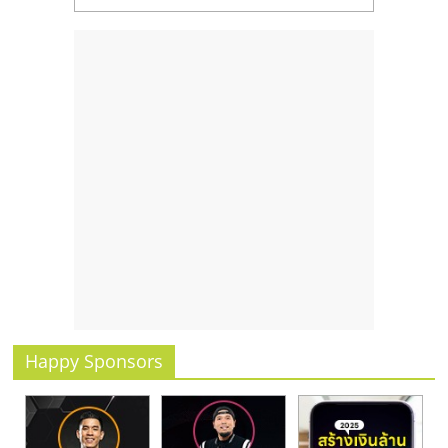
รน
ไชส์,
ศูนย์
รวม
แฟ
รน
ไชส์
พร้อม
ทำเล
สำหรับ
เปิด
ร้าน
ปรึกษา
ฟรี,
บริการ
Happy Sponsors
พัฒนา
ระบบ
แฟ