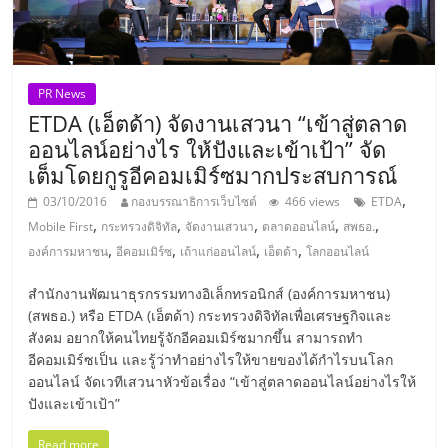
แฟ
รน
PR News
ไชส์,
ETDA (เอ็ตด้า) จัดงานเสวนา “เข้าสู่ตลาด
ออนไลน์อย่างไร ให้ปังและเข้าเป้า” จัด
รวม
เต็มโดยกูรูอีคอมเมิร์ซมากประสบการณ์
,
03/10/2016
กองบรรณาธิการเว็บไซต์
466 views
ETDA
แฟ
,
,
,
,
,
Mobile First
กระทรวงดิจิทัล
จัดงานเสวนา
ตลาดออนไลน์
สพธอ.
,
,
,
,
องค์การมหาชน
อีคอมเมิร์ซ
เถ้าแก่ออนไลน์
เอ็ตด้า
โลกออนไลน์
รน
สำนักงานพัฒนาธุรกรรมทางอิเล็กทรอนิกส์ (องค์การมหาชน)
(สพธอ.) หรือ ETDA (เอ็ตด้า) กระทรวงดิจิทัลเพื่อเศรษฐกิจและ
ไชส์
สังคม อยากให้คนไทยรู้จักอีคอมเมิร์ซมากขึ้น สามารถทำ
อีคอมเมิร์ซเป็น และรู้ว่าทำอย่างไรให้ขายของได้กำไรบนโลก
ขาย
ออนไลน์ จัดเวทีเสวนาหัวข้อเรื่อง “เข้าสู่ตลาดออนไลน์อย่างไรให้
ปังและเข้าเป้า”
Read more