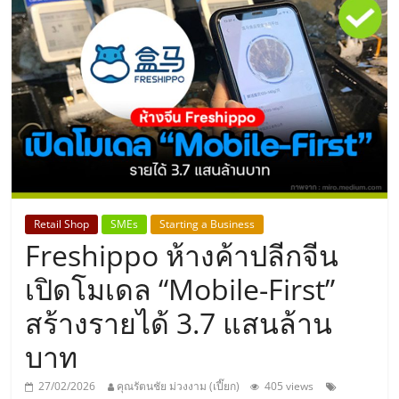
แห่ง
ประเทศไทย,
ThaiSMEsCenter,
รวม
ธุรกิจ
Retail Shop
SMEs
Starting a Business
Freshippo ห้างค้าปลีกจีน
เอ
เปิดโมเดล “Mobile-First”
ส
สร้างรายได้ 3.7 แสนล้าน
บาท
เอ็
27/02/2026
คุณรัตนชัย ม่วงงาม (เปี๊ยก)
405 views