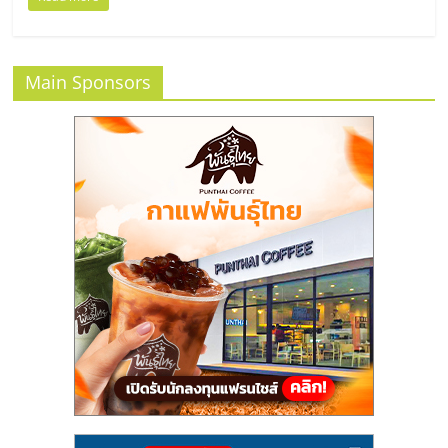
แฟ
รน
Main Sponsors
ไชส์
แฟ
รน
ไชส์
ขาย
หน้า
บ้าน