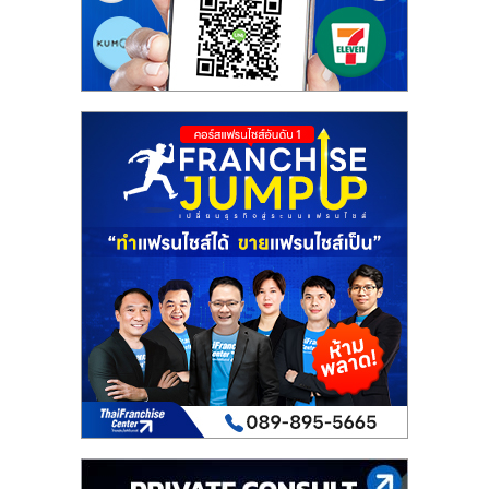
รน
ไชส์"
"ศูนย์
รวม
ข้อมูล
ธุรกิจ
SME
แห่ง
ประเทศไทย,
ThaiSMEsCenter,
รวม
ธุรกิจ
เอ
ส
เอ็
มอี