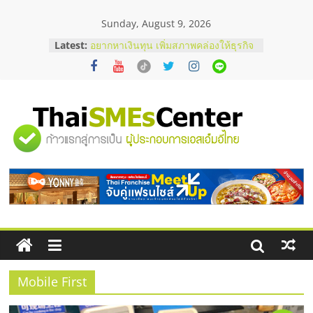
Skip
Sunday, August 9, 2026
to
content
Latest:
อยากหาเงินทุน เพิ่มสภาพคล่องให้ธุรกิจ
เริ่มยังไงให้ผ่านฉลุย
สัมมนาออนไลน์ โอกาสบริหารสถานี
บริการน้ำมัน Shell
สัมมนาลงทุน แฟรนไชส์ยอนนี่
ThaiFranchise Meet Up จับคู่แฟรน
"ศูนย์
ไชส์ ครั้งที่ 8
ร้านเครื่องเสียงคุณภาพสูง พร้อม
โซลูชันระบบภาพและเสียง
รวม
บริษัท Cybersecurity ในไทยที่ไหนดี?
วิธีเลือกผู้ให้บริการให้คุ้มค่าและตอบ
โจทย์ธุรกิจ
ข้อมูล
ธุรกิจ
SME
Mobile First