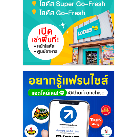
เปิด
ร้าน
ปรึกษา
ฟรี,
บริการ
พัฒนา
ระบบ
แฟ