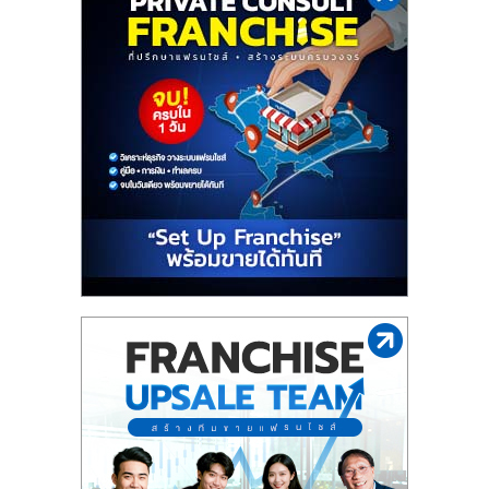
ไทย,
SMEs,
แฟ
รน
ไชส์,
ที่
ปรึกษา
แฟ
รน
ไชส์,
รวม
แฟ
รน
ไชส์
ขาย
แฟ
รน
ไชส์
แฟ