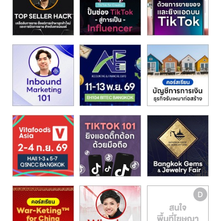
รน
ไชส์"