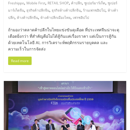
มอี
,
,
,
,
,
Freshippo
Mobile First
RETAIL SHOP
ค้าปลีก
ซูเปอร์มาร์เก็ต
ซูเปอร์
,
,
,
,
มาร์เก็ตจีน
ธุรกิจค้าปลีกจีน
ธุรกิจห้างค้าปลีกจีน
ร้านเฟรชฮิปโป
ห้างค้า
ไทย,
,
,
,
ปลีก
ห้างค้าปลีกจีน
ห้างค้าปลีกเมืองไทย
เฟรชฮิปโป
ถ้ามองว่าตลาดค้าปลีกในไทยแข่งขันดุเดือด ที่ประเทศจีนน่าจะดุ
SMEs,
เดือดยิ่งกว่า ที่สำคัญคือไม่ได้สู้กันแค่เรื่องราคา แต่เป็นการสู้กัน
ด้วยเทคโนโลยี AI, การวิเคราะห์พฤติกรรมรายบุคคล และ
แฟ
ความเร็วในการจัดส่ง
Read more
รน
ไชส์,
ที่
ปรึกษา