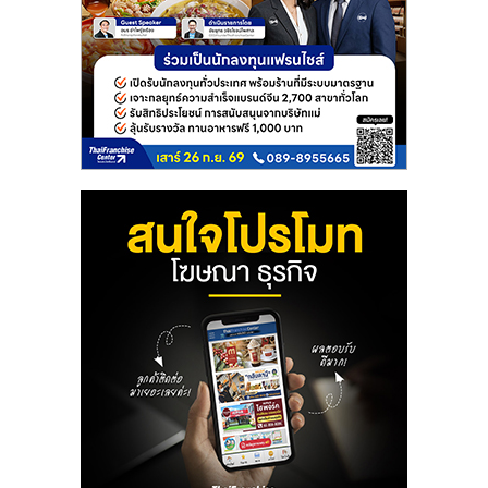
ลงทุน
และ
ขยาย
สา
ขา
แฟ
รน
ไชส์,