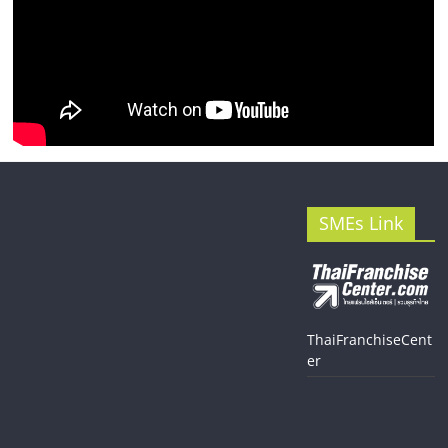
SMEs Link
ThaiFranchiseCent
er