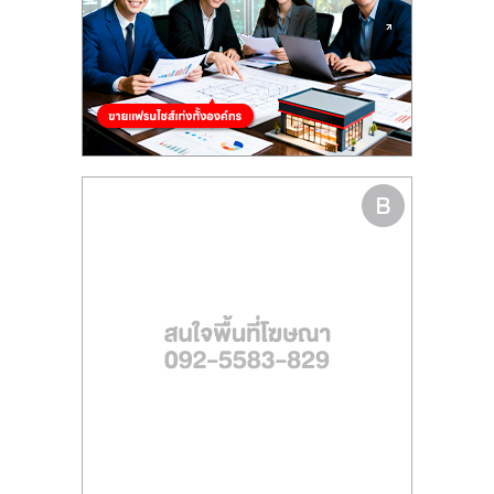
รน
ไชส์
ขาย
หน้า
บ้าน
ลงทุน
น้อย
คืน
ทุน
ไว,
ที่
ปรึกษา
การ
ลงทุน
และ
ขยาย
สา
ขา
แฟ