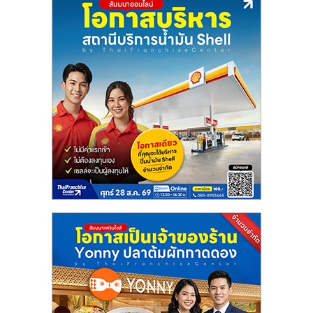
ลงทุน
น้อย
คืน
ทุน
ไว,
ที่
ปรึกษา
การ