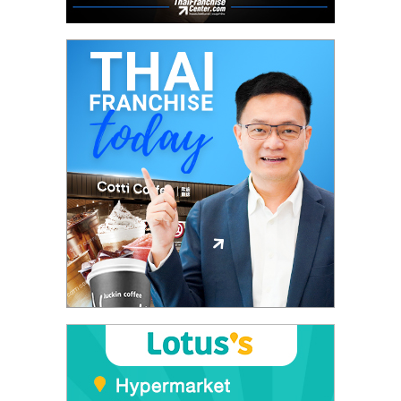
ศูนย์
รวม
แฟ
รน
ไชส์
พร้อม
ทำเล
สำหรับ