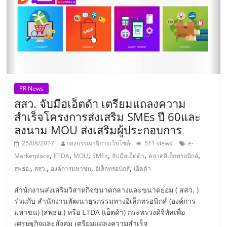
แฟ
รน
ไชส์,
รวม
PR News
สสว. จับมือเอ็ตด้า เตรียมแถลงความ
แฟ
สำเร็จโครงการส่งเสริม SMEs ปี 60และ
ลงนาม MOU ส่งเสริมผู้ประกอบการ
รน
25/08/2017
กองบรรณาธิการเว็บไซต์
511 views
e-
,
,
,
,
,
,
Marketplace
ETDA
MOU
SMEs
จับมือเอ็ตด้า
ตลาดอิเล็กทรอนิกส์
ไชส์
,
,
,
,
สพธอ.
สสว.
องค์การมหาชน
อิเล็กทรอนิกส์
เอ็ตด้า
ขาย
สำนักงานส่งเสริมวิสาหกิจขนาดกลางและขนาดย่อม ( สสว. )
ร่วมกับ สำนักงานพัฒนาธุรกรรมทางอิเล็กทรอนิกส์ (องค์การ
มหาชน) (สพธอ.) หรือ ETDA (เอ็ตด้า) กระทรวงดิจิทัลเพื่อ
เศรษฐกิจและสังคม เตรียมแถลงความสำเร็จ