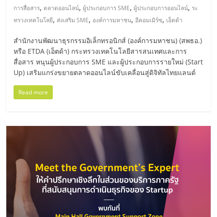
รน
,
,
,
,
การสื่อสาร
ตลาดออนไลน์
ผู้ประกอบการ SME
ผู้ประกอบการออนไลน์
ระ
ไชส์
,
,
,
,
ทรวงเทคโนโลยี
ส่งเสริม SME
องค์การมหาชน
อีคอมเมิร์ซ
เอ็ตด้า
ขาย
หน้า
สำนักงานพัฒนาธุรกรรมอิเล็กทรอนิกส์ (องค์การมหาชน) (สพธอ.)
บ้าน
หรือ ETDA (เอ็ตด้า) กระทรวงเทคโนโลยีสารสนเทศและการ
สื่อสาร หนุนผู้ประกอบการ SME และผู้ประกอบการรายใหม่ (Start
ลงทุน
Up) เสริมแกร่งขยายตลาดออนไลน์ขับเคลื่อนสู่ดิจิทัลไทยแลนด์
น้อย
คืน
Read more
ทุน
ไว,
ที่
ปรึกษา
การ
ลงทุน
และ
ขยาย
สา
ขา
แฟ