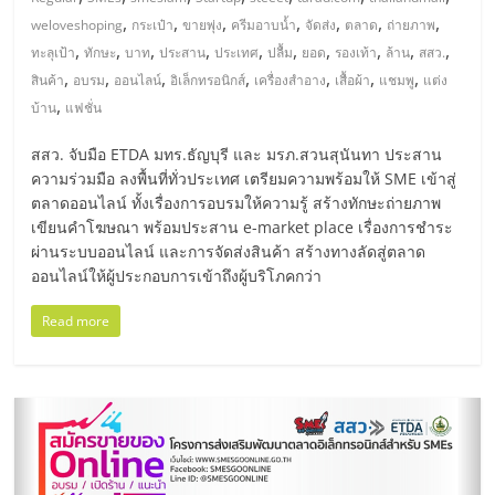
มอี
,
,
,
,
,
,
,
weloveshoping
กระเป๋า
ขายพุ่ง
ครีมอาบน้ำ
จัดส่ง
ตลาด
ถ่ายภาพ
,
,
,
,
,
,
,
,
,
,
ทะลุเป้า
ทักษะ
บาท
ประสาน
ประเทศ
ปลื้ม
ยอด
รองเท้า
ล้าน
สสว.
ไทย,
,
,
,
,
,
,
,
สินค้า
อบรม
ออนไลน์
อิเล็กทรอนิกส์
เครื่องสำอาง
เสื้อผ้า
แชมพู
แต่ง
,
บ้าน
แฟชั่น
SMEs,
สสว. จับมือ ETDA มทร.ธัญบุรี และ มรภ.สวนสุนันทา ประสาน
ความร่วมมือ ลงพื้นที่ทั่วประเทศ เตรียมความพร้อมให้ SME เข้าสู่
แฟ
ตลาดออนไลน์ ทั้งเรื่องการอบรมให้ความรู้ สร้างทักษะถ่ายภาพ
เขียนคำโฆษณา พร้อมประสาน e-market place เรื่องการชำระ
รน
ผ่านระบบออนไลน์ และการจัดส่งสินค้า สร้างทางลัดสู่ตลาด
ออนไลน์ให้ผู้ประกอบการเข้าถึงผู้บริโภคกว่า
ไชส์,
Read more
ที่
ปรึกษา