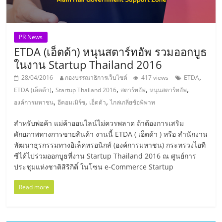
รน
ไชส์,
ศูนย์
PR News
รวม
ETDA (เอ็ตด้า) หนุนสตาร์ทอัพ รวมออกบูธ
แฟ
ในงาน Startup Thailand 2016
รน
,
28/04/2016
กองบรรณาธิการเว็บไซต์
417 views
ETDA
ไชส์
,
,
,
,
ETDA (เอ็ตด้า)
Startup Thailand 2016
สตาร์ทอัพ
หนุนสตาร์ทอัพ
พร้อม
,
,
,
องค์การมหาชน
อีคอมเมิร์ซ
เอ็ตด้า
ไกล่เกลี่ยข้อพิพาท
ทำเล
สำหรับ
สำหรับพ่อค้า แม่ค้าออนไลน์ไม่ควรพลาด ถ้าต้องการเสริม
เปิด
ศักยภาพทางการขายสินค้า งานนี้ ETDA ( เอ็ตด้า ) หรือ สำนักงาน
ร้าน
พัฒนาธุรกรรมทางอิเล็คทรอนิกส์ (องค์การมหาชน) กระทรวงไอที
ปรึกษา
ซีได้ไปร่วมออกบูธที่งาน Startup Thailand 2016 ณ ศูนย์การ
ฟรี,
ประชุมแห่งชาติสิริกิติ์ ในโซน e-Commerce Startup
บริการ
พัฒนา
Read more
ระบบ
แฟ