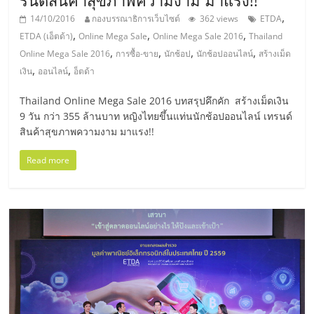
,
14/10/2016
กองบรรณาธิการเว็บไซต์
362 views
ETDA
ลงทุน
,
,
,
ETDA (เอ็ตด้า)
Online Mega Sale
Online Mega Sale 2016
Thailand
,
,
,
,
Online Mega Sale 2016
การซื้อ-ขาย
นักช้อป
นักช้อปออนไลน์
สร้างเม็ด
น้อย
,
,
เงิน
ออนไลน์
อ็ตด้า
คืน
Thailand Online Mega Sale 2016 บทสรุปคึกคัก สร้างเม็ดเงิน
9 วัน กว่า 355 ล้านบาท หญิงไทยขึ้นแท่นนักช้อปออนไลน์ เทรนด์
สินค้าสุขภาพความงาม มาแรง!!
ทุน
Read more
ไว,
ที่
ปรึกษา
การ