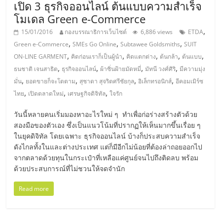
เปิด 3 ธุรกิจออนไลน์ ต้นแบบความสำเร็จ
โมเดล Green e-Commerce
,
15/01/2016
กองบรรณาธิการเว็บไซต์
6,886 views
ETDA
,
,
,
Green e-Commerce
SMEs Go Online
Subtawee Goldsmiths
SUIT
,
,
,
,
,
ON-LINE GARMENT
คิดก่อนเราก็เป็นผู้นำ
คิดแตกต่าง
ต้นกล้า
ต้นแบบ
,
,
,
,
ธนชาติ เจนสาธิต
ธุรกิจออนไลน์
ผ้าซิ่นฝ้ายมัดหมี่
มัทนี วงศ์ศิริ
มีความมุ่ง
,
,
,
,
มั่น
ยอดขายก็จะโตตาม
สุชาดา สุจริตศรีชัยกุล
อิเล็กทรอนิกส์
อีคอมเมิร์ซ
,
,
,
ไทย
เปิดตลาดใหม่
เศรษฐกิจดิจิทัล
ใจรัก
วันนี้หลายคนเริ่มมองหาอะไรใหม่ ๆ ทำเพื่อก่อร่างสร้างตัวด้วย
สองมือของตัวเอง ซึ่งเป็นแนวโน้มที่ปรากฏให้เห็นมากขึ้นเรื่อย ๆ
ในยุคดิจิทัล โดยเฉพาะ ธุรกิจออนไลน์ บ้างก็ประสบความสำเร็จ
ดังไกลทั้งในและต่างประเทศ แต่ก็มีอีกไม่น้อยที่ต้องล่าถอยออกไป
จากตลาดด้วยทุนในกระเป๋าที่เหลือแค่ศูนย์จนไปถึงติดลบ พร้อม
ด้วยประสบการณ์ที่ไม่ชวนให้จดจำนัก
Read more