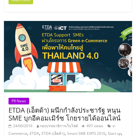
ไทย,
SMEs,
แฟ
รน
ไชส์,
ที่
ปรึกษา
แฟ
รน
ไชส์,
รวม
แฟ
รน
ไชส์
PR News
ขาย
ETDA (เอ็ตด้า) ผนึกกำลังประชารัฐ หนุน
แฟ
SME บุกอีคอมเมิร์ซ โกยรายได้ออนไลน์
รน
ไชส์
24/06/2016
กองบรรณาธิการเว็บไซต์
497 views
e-
แฟ
,
,
,
,
,
Commerce
ETDA
ETDA (เอ็ตด้า)
Smart SME EXPO 2016
Start up