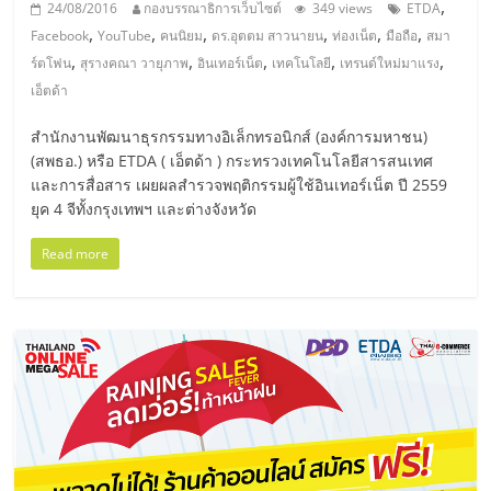
เปิด
,
24/08/2016
กองบรรณาธิการเว็บไซต์
349 views
ETDA
,
,
,
,
,
,
Facebook
YouTube
คนนิยม
ดร.อุตตม สาวนายน
ท่องเน็ต
มือถือ
สมา
,
,
,
,
,
ร์ตโฟน
สุรางคณา วายุภาพ
อินเทอร์เน็ต
เทคโนโลยี
เทรนด์ใหม่มาแรง
ร้าน
เอ็ตด้า
ปรึกษา
สำนักงานพัฒนาธุรกรรมทางอิเล็กทรอนิกส์ (องค์การมหาชน)
(สพธอ.) หรือ ETDA ( เอ็ตด้า ) กระทรวงเทคโนโลยีสารสนเทศ
และการสื่อสาร เผยผลสำรวจพฤติกรรมผู้ใช้อินเทอร์เน็ต ปี 2559
ฟรี,
ยุค 4 จีทั้งกรุงเทพฯ และต่างจังหวัด
บริการ
Read more
พัฒนา
ระบบ
แฟ