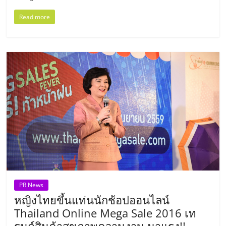
แฟ
Read more
รน
ไชส์
แฟ
รน
ไชส์
ขาย
หน้า
PR News
หญิงไทยขึ้นแท่นนักช้อปออนไลน์
Thailand Online Mega Sale 2016 เท
บ้าน
รนด์สินค้าสุขภาพความงาม มาแรง!!