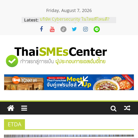
Skip
Friday, August 7, 2026
to
content
Latest:
บริษัท Cybersecurity ในไทยที่ไหนดี?
วิธีเลือกผู้ให้บริการให้คุ้มค่าและตอบ
โจทย์ธุรกิจ
อยากหาเงินทุน เพิ่มสภาพคล่องให้ธุรกิจ
เริ่มยังไงให้ผ่านฉลุย
สัมมนาออนไลน์ โอกาสบริหารสถานี
"ศูนย์
บริการน้ำมัน Shell
สัมมนาลงทุน แฟรนไชส์ยอนนี่
ThaiFranchise Meet Up จับคู่แฟรน
รวม
ไชส์ ครั้งที่ 8
ร้านเครื่องเสียงคุณภาพสูง พร้อม
โซลูชันระบบภาพและเสียง
ข้อมูล
ธุรกิจ
SME
ETDA