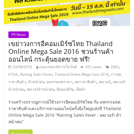
รน
ไชส์"
"ศูนย์
PR News
รวม
เขย่าวงการอีคอมเมิร์ซไทย Thailand
ข้อมูล
Online Mega Sale 2016 ชวนร้านค้า
ธุรกิจ
ออนไลน์ กระตุ้นยอดขาย ฟรี!
SME
,
03/08/2016
กองบรรณาธิการเว็บไซต์
472 views
DBD
แห่ง
,
,
,
ETDA
Raining Sales Fever
Thailand Online Mega Sale 2016
การลด
ประเทศไทย,
,
,
,
,
,
ราคาสินค้า
ท้าหน้าฝน
มหกรรมลดราคา
ลดราคาสินค้า
ลดเวอร์
ลดเวอร์!
ThaiSMEsCenter,
,
,
,
ท้าหน้าฝน
ลดเวอร์ท้าหน้าฝน
อีคอมเมิร์ซ
เอ็ตด้า
รวม
ธุรกิจ
ร่วมสร้างปรากฏการณ์ให้วงการอีคอมเมิร์ซไทย กับ มหกรรมลด
เอ
ราคาสินค้าและบริการทางออนไลน์ครั้งยิ่งใหญ่แห่งปี Thailand
ส
Online Mega Sale 2016 “Raining Sales Fever : ลดเวอร์! ท้า
เอ็
หน้าฝน”
มอี
Read more