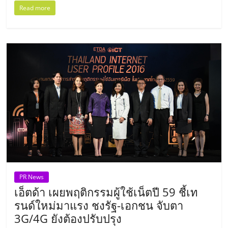
ศูนย์
Read more
รวม
แฟ
รน
ไชส์
พร้อม
ทำเล
PR News
เอ็ตด้า เผยพฤติกรรมผู้ใช้เน็ตปี 59 ชี้เท
สำหรับ
รนด์ใหม่มาแรง ชงรัฐ-เอกชน จับตา
3G/4G ยังต้องปรับปรุง