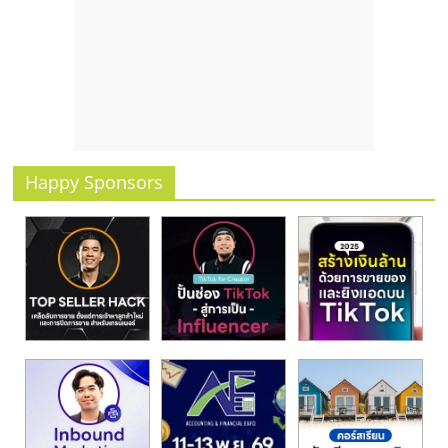
รน
ไชส์
ขาย
หน้า
บ้าน
ลงทุน
น้อย
คืน
Happy Sponsors
ทุน
ไว,
ที่
ปรึกษา
การ
ลงทุน
และ
ขยาย
สา
ขา
แฟ