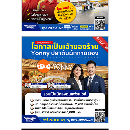
แฟ
รน
ไชส์
แฟ
รน
ไชส์
ขาย
หน้า
บ้าน