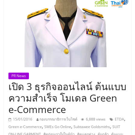
แห่ง
ประเทศไทย,
ThaiSMEsCenter,
รวม
ธุรกิจ
PR News
เปิด 3 ธุรกิจออนไลน์ ต้นแบบ
เอ
ความสำเร็จ โมเดล Green
ส
e-Commerce
เอ็
,
15/01/2016
กองบรรณาธิการเว็บไซต์
6,888 views
ETDA
,
,
,
Green e-Commerce
SMEs Go Online
Subtawee Goldsmiths
SUIT
,
,
,
,
,
ON-LINE GARMENT
คิดก่อนเราก็เป็นผู้นำ
คิดแตกต่าง
ต้นกล้า
ต้นแบบ