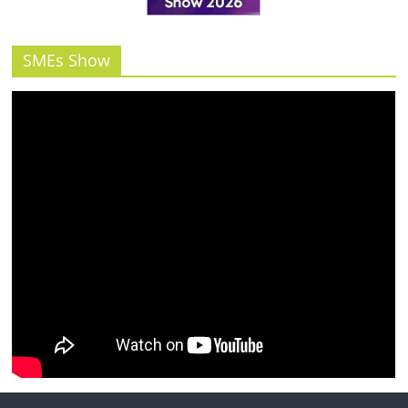
รน
ไชส์"
SMEs Show