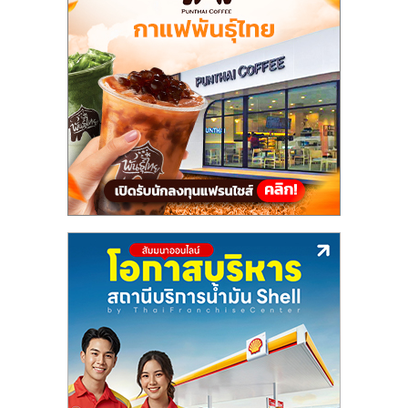
แฟ
รน
ไชส์,
รวม
แฟ
รน
ไชส์
ขาย