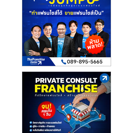
เปิด
ร้าน
ปรึกษา
ฟรี,
บริการ
พัฒนา
ระบบ
แฟ