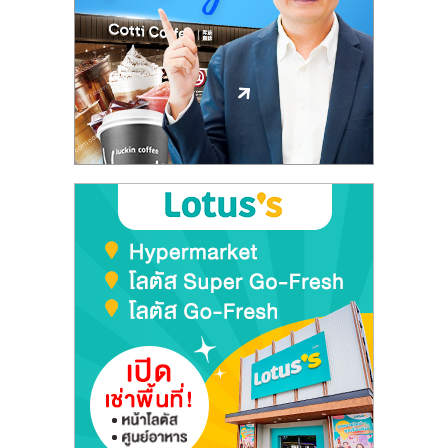
ลงทุน
และ
ขยาย
สา
ขา
แฟ
รน
ไชส์,