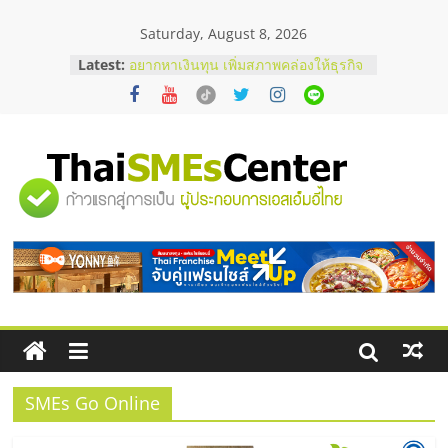
Skip
Saturday, August 8, 2026
to
content
Latest:
อยากหาเงินทุน เพิ่มสภาพคล่องให้ธุรกิจ
เริ่มยังไงให้ผ่านฉลุย
สัมมนาออนไลน์ โอกาสบริหารสถานี
บริการน้ำมัน Shell
สัมมนาลงทุน แฟรนไชส์ยอนนี่
ThaiFranchise Meet Up จับคู่แฟรน
"ศูนย์
ไชส์ ครั้งที่ 8
ร้านเครื่องเสียงคุณภาพสูง พร้อม
โซลูชันระบบภาพและเสียง
รวม
บริษัท Cybersecurity ในไทยที่ไหนดี?
วิธีเลือกผู้ให้บริการให้คุ้มค่าและตอบ
โจทย์ธุรกิจ
ข้อมูล
ธุรกิจ
SME
SMEs Go Online