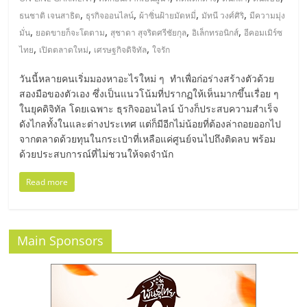
มอี
,
,
,
,
ธนชาติ เจนสาธิต
ธุรกิจออนไลน์
ผ้าซิ่นฝ้ายมัดหมี่
มัทนี วงศ์ศิริ
มีความมุ่ง
,
,
,
,
มั่น
ยอดขายก็จะโตตาม
สุชาดา สุจริตศรีชัยกุล
อิเล็กทรอนิกส์
อีคอมเมิร์ซ
ไทย,
,
,
,
ไทย
เปิดตลาดใหม่
เศรษฐกิจดิจิทัล
ใจรัก
SMEs,
วันนี้หลายคนเริ่มมองหาอะไรใหม่ ๆ ทำเพื่อก่อร่างสร้างตัวด้วย
สองมือของตัวเอง ซึ่งเป็นแนวโน้มที่ปรากฏให้เห็นมากขึ้นเรื่อย ๆ
ในยุคดิจิทัล โดยเฉพาะ ธุรกิจออนไลน์ บ้างก็ประสบความสำเร็จ
แฟ
ดังไกลทั้งในและต่างประเทศ แต่ก็มีอีกไม่น้อยที่ต้องล่าถอยออกไป
จากตลาดด้วยทุนในกระเป๋าที่เหลือแค่ศูนย์จนไปถึงติดลบ พร้อม
รน
ด้วยประสบการณ์ที่ไม่ชวนให้จดจำนัก
Read more
ไชส์,
ที่
Main Sponsors
ปรึกษา