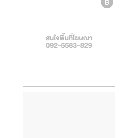
ไทย,
SMEs,
แฟ
รน
ไชส์,
ที่
ปรึกษา
แฟ
รน
ไชส์,
รวม
แฟ
รน
ไชส์
ขาย
แฟ
รน
ไชส์
แฟ