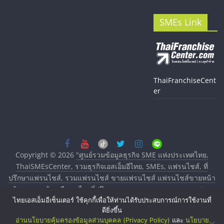
SMEs Link
ThaiFranchiseCent
er
Copyright © 2026
"ศูนย์รวมข้อมูลธุรกิจ SME แห่งประเทศไทย,
ThaiSMEsCenter, รวมธุรกิจเอสเอ็มอีไทย, SMEs, แฟรนไชส์, ที่
ปรึกษาแฟรนไชส์, รวมแฟรนไชส์ ขายแฟรนไชส์ แฟรนไชส์ขายหน้า
บ้าน ลงทุนน้อย คืนทุนไว, ที่ปรึกษาการลงทุนและขยายสาขาแฟรน
ไทยเอสเอ็มอีเซ็นเตอร์ ใช้คุกกี้เพื่อให้ท่านได้รับประสบการณ์การใช้งานที่
ไชส์, ศูนย์รวมแฟรนไชส์ พร้อมทำเลสำหรับเปิดร้าน ปรึกษาฟรี,
ดียิ่งขึ้น
บริการพัฒนาระบบแฟรนไชส์"
. All rights reserved.
อ่านนโยบายคุ้มครองข้อมูลส่วนบุคคล (Privacy Policy)
และ
นโยบาย