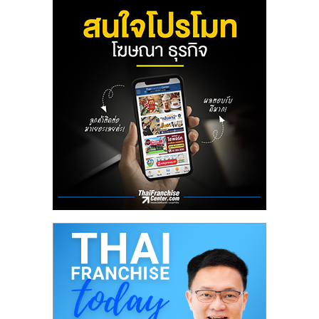
ลงทุน
น้อย
คืน
ทุน
ไว,
ที่
ปรึกษา
การ