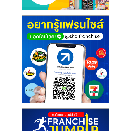
ศูนย์
รวม
แฟ
รน
ไชส์
พร้อม
ทำเล
สำหรับ