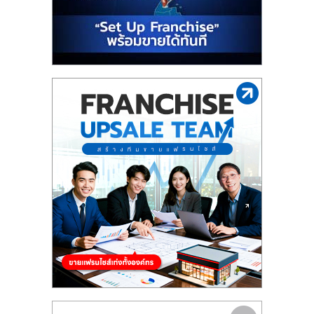
รน
ไชส์"
"ศูนย์
รวม
ข้อมูล
ธุรกิจ
SME
แห่ง
ประเทศไทย,
ThaiSMEsCenter,
รวม
ธุรกิจ
เอ
ส
เอ็
มอี