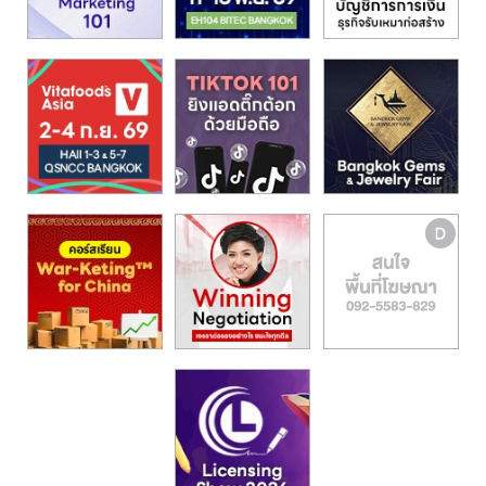
รน
ไชส์,
ศูนย์
รวม
แฟ
รน
ไชส์
พร้อม
ทำเล
สำหรับ
เปิด
ร้าน
ปรึกษา
ฟรี,
บริการ
พัฒนา
ระบบ
แฟ