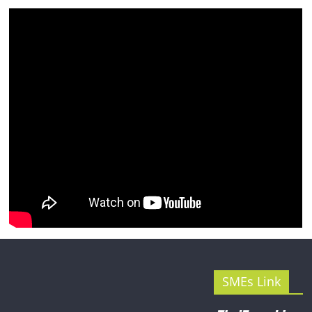
รน
ไชส์"
SMEs Link