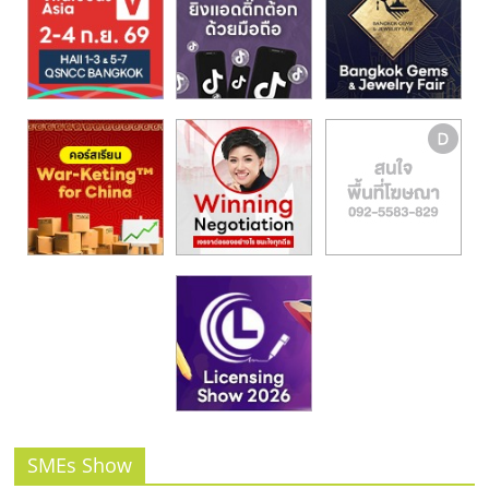
รน
ไชส์,
ศูนย์
รวม
แฟ
รน
ไชส์
พร้อม
ทำเล
สำหรับ
เปิด
ร้าน
ปรึกษา
ฟรี,
บริการ
พัฒนา
ระบบ
แฟ
SMEs Show