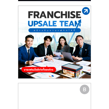
รน
ไชส์"
"ศูนย์
รวม
ข้อมูล
ธุรกิจ
SME
แห่ง
ประเทศไทย,
ThaiSMEsCenter,
รวม
ธุรกิจ
เอ
ส
เอ็
มอี