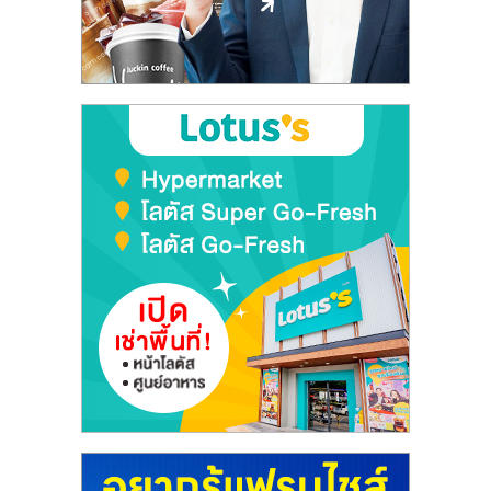
ลงทุน
และ
ขยาย
สา
ขา
แฟ
รน
ไชส์,