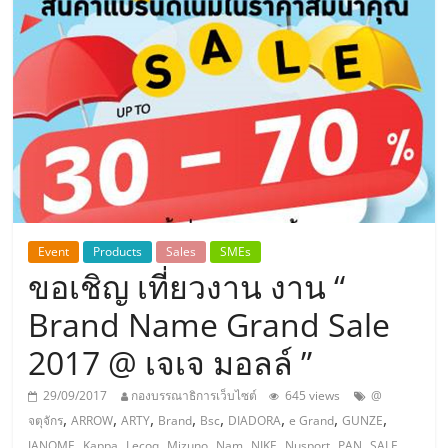
แห่ง
ประเทศไทย,
ThaiSMEsCenter,
รวม
ธุรกิจ
Event
Products
Sales
SMEs
ขอเชิญ เที่ยวงาน งาน “
เอ
Brand Name Grand Sale
ส
2017 @ เจเจ มอลล์ ”
เอ็
29/09/2017
กองบรรณาธิการเว็บไซต์
645 views
@
,
,
,
,
,
,
,
,
จตุจักร
ARROW
ARTY
Brand
Bsc
DIADORA
e Grand
GUNZE
,
,
,
,
,
,
,
,
,
JANOME
Kappa
Lecoq
Mizuno
Nam
NIKE
Nusport
PAN
SALE