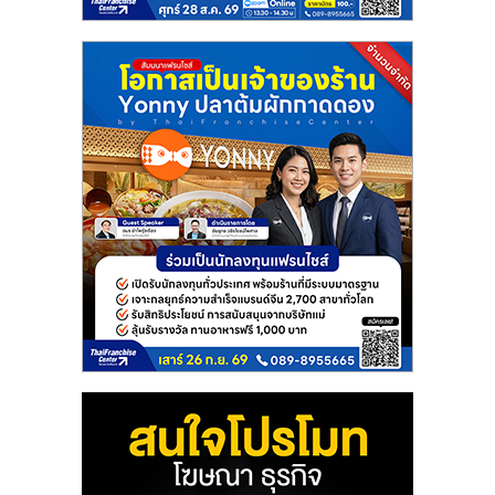
แฟ
รน
ไชส์
แฟ
รน
ไชส์
ขาย
หน้า
บ้าน