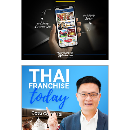
ลงทุน
น้อย
คืน
ทุน
ไว,
ที่
ปรึกษา
การ