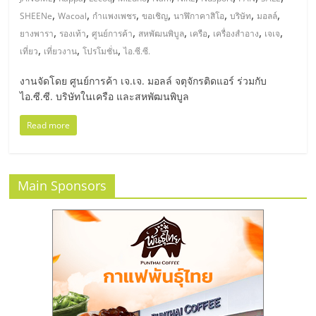
มอี
,
,
,
,
,
,
,
SHEENe
Wacoal
กำแพงเพชร
ขอเชิญ
นาฬิกาคาสิโอ
บริษัท
มอลล์
,
,
,
,
,
,
,
ยางพารา
รองเท้า
ศูนย์การค้า
สหพัฒนพิบูล
เครือ
เครื่องสำอาง
เจเจ
ไทย,
,
,
,
เที่ยว
เที่ยวงาน
โปรโมชั่น
ไอ.ซี.ซี.
SMEs,
งานจัดโดย ศูนย์การค้า เจ.เจ. มอลล์ จตุจักรติดแอร์ ร่วมกับ
ไอ.ซี.ซี. บริษัทในเครือ และสหพัฒนพิบูล
แฟ
Read more
รน
Main Sponsors
ไชส์,
ที่
ปรึกษา