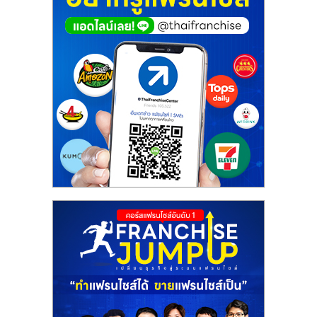
ศูนย์
รวม
แฟ
รน
ไชส์
พร้อม
ทำเล
สำหรับ