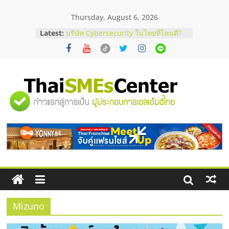
Skip
Thursday, August 6, 2026
to
content
Latest:
บริษัท Cybersecurity ในไทยที่ไหนดี?
วิธีเลือกผู้ให้บริการให้คุ้มค่าและตอบ
โจทย์ธุรกิจ
อยากหาเงินทุน เพิ่มสภาพคล่องให้ธุรกิจ
เริ่มยังไงให้ผ่านฉลุย
สัมมนาออนไลน์ โอกาสบริหารสถานี
"ศูนย์
บริการน้ำมัน Shell
สัมมนาลงทุน แฟรนไชส์ยอนนี่
ThaiFranchise Meet Up จับคู่แฟรน
รวม
ไชส์ ครั้งที่ 8
ร้านเครื่องเสียงคุณภาพสูง พร้อม
โซลูชันระบบภาพและเสียง
ข้อมูล
ธุรกิจ
SME
Mizuno