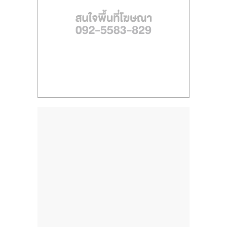
ไทย,
SMEs,
แฟ
รน
ไชส์,
ที่
ปรึกษา
แฟ
รน
ไชส์,
รวม
แฟ
รน
ไชส์
ขาย
แฟ
รน
ไชส์
แฟ