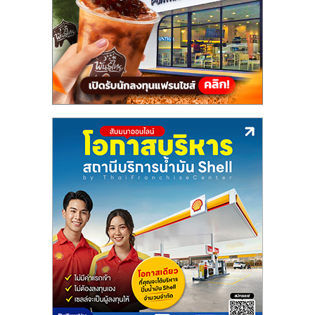
แฟ
รน
ไชส์,
รวม
แฟ
รน
ไชส์
ขาย