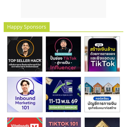
รน
ไชส์
ขาย
หน้า
Happy Sponsors
บ้าน
ลงทุน
น้อย
คืน
ทุน
ไว,
ที่
ปรึกษา
การ
ลงทุน
และ
ขยาย
สา
ขา
แฟ