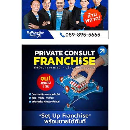
เปิด
ร้าน
ปรึกษา
ฟรี,
บริการ
พัฒนา
ระบบ
แฟ