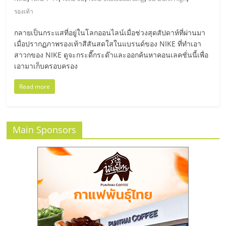
มอี
รองเท้า
ไทย,
กลายเป็นกระแสที่อยู่ในโลกออนไลน์เมื่อช่วงสุดสัปดาห์ที่ผ่านมา
เมื่อปรากฏภาพรองเท้าสีสันสดใสในแบรนด์ของ NIKE ที่ทำเอา
SMEs,
สาวกของ NIKE ดูจะกระดี๊กระด๊าและออกค้นหาคอนเลคชั่นนี้เพื่อ
เอามาเก็บครอบครอง
แฟ
Read more
รน
Main Sponsors
ไชส์,
ที่
ปรึกษา