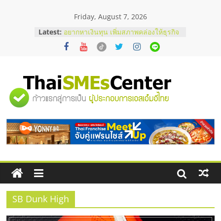
Skip
Friday, August 7, 2026
to
content
Latest:
อยากหาเงินทุน เพิ่มสภาพคล่องให้ธุรกิจ
เริ่มยังไงให้ผ่านฉลุย
สัมมนาออนไลน์ โอกาสบริหารสถานี
บริการน้ำมัน Shell
สัมมนาลงทุน แฟรนไชส์ยอนนี่
ThaiFranchise Meet Up จับคู่แฟรน
"ศูนย์
ไชส์ ครั้งที่ 8
ร้านเครื่องเสียงคุณภาพสูง พร้อม
โซลูชันระบบภาพและเสียง
รวม
บริษัท Cybersecurity ในไทยที่ไหนดี?
วิธีเลือกผู้ให้บริการให้คุ้มค่าและตอบ
โจทย์ธุรกิจ
ข้อมูล
ธุรกิจ
SME
SB Dunk High