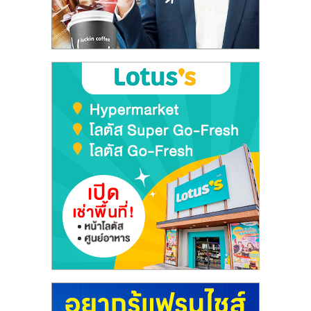
ลงทุน
และ
ขยาย
สา
ขา
แฟ
รน
ไชส์,