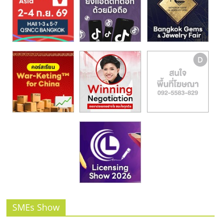
รน
ไชส์,
ศูนย์
รวม
แฟ
รน
ไชส์
พร้อม
ทำเล
สำหรับ
เปิด
ร้าน
ปรึกษา
ฟรี,
บริการ
พัฒนา
ระบบ
SMEs Show
แฟ