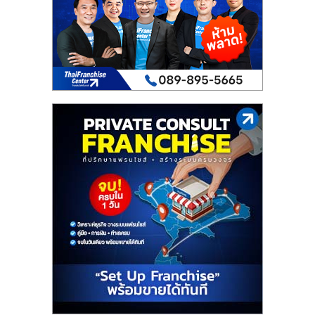
เปิด
ร้าน
ปรึกษา
ฟรี,
บริการ
พัฒนา
ระบบ
แฟ