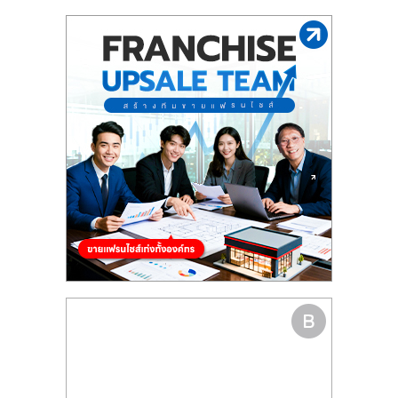
รน
ไชส์"
"ศูนย์
รวม
ข้อมูล
ธุรกิจ
SME
แห่ง
ประเทศไทย,
ThaiSMEsCenter,
รวม
ธุรกิจ
เอ
ส
เอ็
มอี