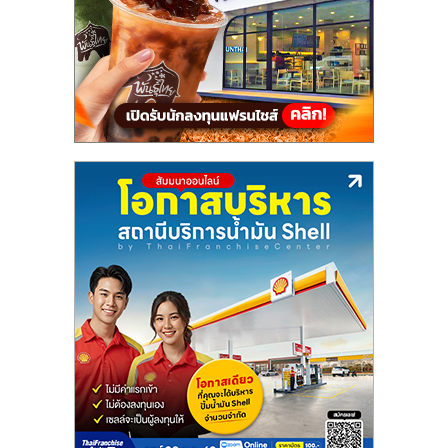
แฟ
รน
ไชส์,
รวม
แฟ
รน
ไชส์
ขาย