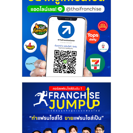
ศูนย์
รวม
แฟ
รน
ไชส์
พร้อม
ทำเล
สำหรับ