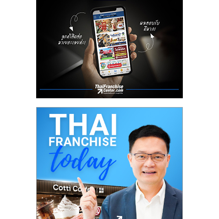
ลงทุน
น้อย
คืน
ทุน
ไว,
ที่
ปรึกษา
การ