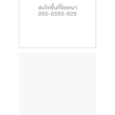
ไทย,
SMEs,
แฟ
รน
ไชส์,
ที่
ปรึกษา
แฟ
รน
ไชส์,
รวม
แฟ
รน
ไชส์
ขาย
แฟ
รน
ไชส์
แฟ