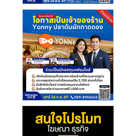
แฟ
รน
ไชส์
แฟ
รน
ไชส์
ขาย
หน้า
บ้าน