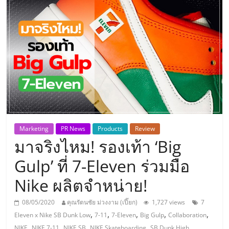
แห่ง
ประเทศไทย,
ThaiSMEsCenter,
รวม
ธุรกิจ
Marketing
PR News
Products
Review
มาจริงไหม! รองเท้า ‘Big
เอ
Gulp’ ที่ 7-Eleven ร่วมมือ
ส
Nike ผลิตจำหน่าย!
เอ็
08/05/2020
คุณรัตนชัย ม่วงงาม (เปี๊ยก)
1,727 views
7
,
,
,
,
,
Eleven x Nike SB Dunk Low
7-11
7-Eleven
Big Gulp
Collaboration
,
,
,
,
,
NIKE
NIKE 7-11
NIKE SB
NIKE Skateboarding
SB Dunk High