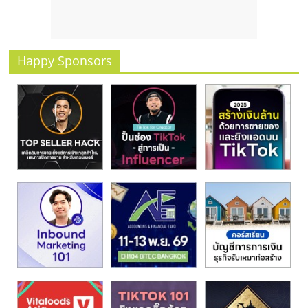
รน
ไชส์
ขาย
หน้า
Happy Sponsors
บ้าน
ลงทุน
น้อย
คืน
ทุน
ไว,
ที่
ปรึกษา
การ
ลงทุน
และ
ขยาย
สา
ขา
แฟ