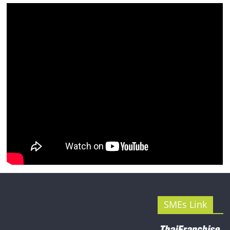
รน
ไชส์"
SMEs Link