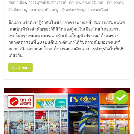
,
,
,
,
,
พัฒนาเมือง
การอนุรักษ์เชิงสร้างสรรค์
ตึกแถว
ตึกแถวริมถนน
ตึกแถวเก่า
รน
,
,
,
ผังเมืองรวม
อนาคตของตึกแถว
อสังหาริมทรัพย์
อาคารพาณิชย์
ไชส์,
ศูนย์
ตึกแถว หรือที่เรารู้จักกันในชื่อ “อาคารพาณิชย์” ริมตรอกริมถนนที่
รวม
เคยเป็นหัวใจสำคัญของวิถีชีวิตของผู้คนในเมืองไทย โดยเฉพาะ
แฟ
เขตในกรุงเทพมหานครและหัวเมืองใหญ่ทั่วประเทศ ตั้งแต่ช่วง
รน
กลางศตวรรษที่ 20 เป็นต้นมา ตึกแถวได้รับความนิยมอย่างแพร่
ไชส์
หลาย เนื่องจากตอบโจทย์ทั้งการอยู่อาศัยและการทำธุรกิจในพื้นที่
พร้อม
เดียวกัน
ทำเล
Read more
สำหรับ
เปิด
ร้าน
ปรึกษา
ฟรี,
บริการ
พัฒนา
ระบบ
แฟ