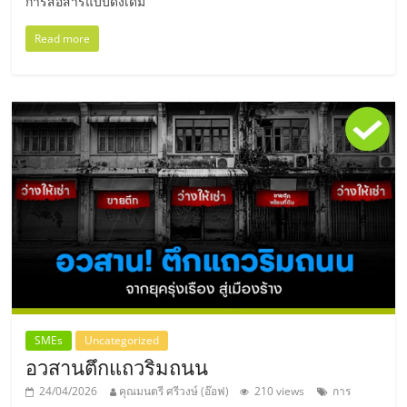
การสื่อสารแบบดั้งเดิม
รน
ไชส์
Read more
ขาย
หน้า
บ้าน
ลงทุน
น้อย
คืน
ทุน
ไว,
ที่
ปรึกษา
การ
ลงทุน
และ
ขยาย
SMEs
Uncategorized
สา
อวสานตึกแถวริมถนน
ขา
24/04/2026
คุณมนตรี ศรีวงษ์ (อ๊อฟ)
210 views
การ
แฟ