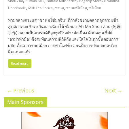
,
,
,
,
Shou Zuo
Buffalo Milk
Buffalo Milk Series
Flagship Store
Grandma
,
,
,
,
Handmade
Milk Tea Series
ชานม
ชานมพรีเมียม
พรีเมียม
ท่ามกลางกระแส “ชานมไข่มุกจีน” ที่กำลังขยายตลาดลุกลามเข้า
สู่ภูมิภาคเอเชียตะวันออกเฉียงใต้ ชื่อของ Ah Ma Shou Zuo (阿嬷
手作) กลายเป็นแบรนด์ที่ถูกพูดถึงอย่างต่อเนื่อง ด้วยคอนเซ็ปต์
“อาม่าทำมือ” ซึ่งสะท้อนความพิถีพิถันและใส่ใจในทุกขั้นตอนการ
ผลิต ตั้งแต่การบดเผือก การทำโมจิข้าว จนถึงการประกอบเครื่อง
ดื่มแต่ละแก้ว
Read more
← Previous
Next →
Main Sponsors