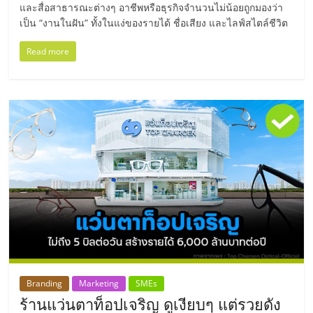
เปิด
และสื่อสาธารณะต่างๆ อาชีพหรือธุรกิจจำนวนไม่น้อยถูกมองว่า
เป็น “งานในฝัน” ทั้งในแง่ของรายได้ ชื่อเสียง และไลฟ์สไตล์ชีวิต
ร้าน
Read more
ปรึกษา
ฟรี,
บริการ
พัฒนา
ระบบ
แฟ
Branding
Marketing
SMEs
ร้านแว่นตาท็อปเจริญ ดูเงียบๆ แต่รวยดัง