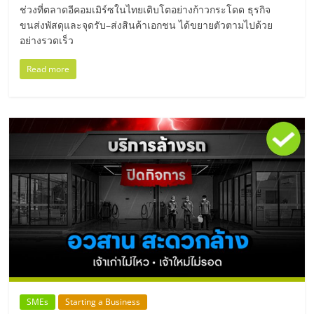
มอี
ช่วงที่ตลาดอีคอมเมิร์ซในไทยเติบโตอย่างก้าวกระโดด ธุรกิจ
ขนส่งพัสดุและจุดรับ–ส่งสินค้าเอกชน ได้ขยายตัวตามไปด้วย
ไทย,
อย่างรวดเร็ว
Read more
SMEs,
แฟ
รน
ไชส์,
ที่
ปรึกษา
SMEs
Starting a Business