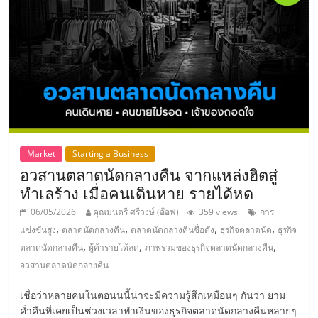
แฟ
รน
ไชส์
แฟ
รน
Market
Starting a Business
อวสานตลาดนัดกลางคืน จากแหล่งฮิตสู่
ไชส์
ทำเลร้าง เมื่อคนเดินหาย รายได้หด
06/05/2026
คุณมนตรี ศรีวงษ์ (อ๊อฟ)
359 views
การ
ขาย
,
,
,
,
แข่งขันสูง
ตลาดนัดกลางคืน
ตลาดนัดกลางคืนชื่อดัง
ธุรกิจตลาดนัด
ธุรกิจ
,
,
,
ตลาดนัดกลางคืน
ผู้ค้ารายได้ลด
ภาพรวมของธุรกิจตลาดนัดกลางคืน
หน้า
อวสานตลาดนัดกลางคืน
เชื่อว่าหลายคนในตอนนนี้น่าจะมีความรู้สึกเหมือนๆ กันว่า ยาม
บ้าน
ค่ำคืนที่เคยเป็นช่วงเวลาทำเงินของธุรกิจตลาดนัดกลางคืนหลายๆ