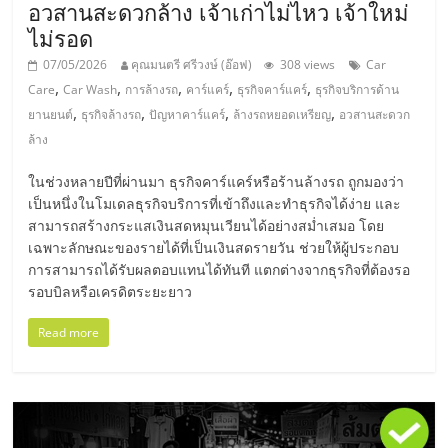
แฟ
อวสานสะดวกล้าง เจ้าเก่าไม่ไหว เจ้าใหม่
ไม่รอด
รน
07/05/2026
คุณมนตรี ศรีวงษ์ (อ๊อฟ)
308 views
Car
,
,
,
,
,
Care
Car Wash
การล้างรถ
คาร์แคร์
ธุรกิจคาร์แคร์
ธุรกิจบริการด้าน
ไชส์,
,
,
,
,
ยานยนต์
ธุรกิจล้างรถ
ปัญหาคาร์แคร์
ล้างรถหยอดเหรียญ
อวสานสะดวก
ล้าง
รวม
ในช่วงหลายปีที่ผ่านมา ธุรกิจคาร์แคร์หรือร้านล้างรถ ถูกมองว่า
เป็นหนึ่งในโมเดลธุรกิจบริการที่เข้าถึงและทำธุรกิจได้ง่าย และ
แฟ
สามารถสร้างกระแสเงินสดหมุนเวียนได้อย่างสม่ำเสมอ โดย
เฉพาะลักษณะของรายได้ที่เป็นเงินสดรายวัน ช่วยให้ผู้ประกอบ
รน
การสามารถได้รับผลตอบแทนได้ทันที แตกต่างจากธุรกิจที่ต้องรอ
รอบบิลหรือเครดิตระยะยาว
ไชส์
Read more
ขาย