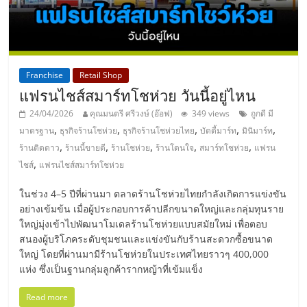
รน
ไชส์"
Franchise
Retail Shop
แฟรนไชส์สมาร์ทโชห่วย วันนี้อยู่ไหน
24/04/2026
คุณมนตรี ศรีวงษ์ (อ๊อฟ)
349 views
ถูกดี มี
,
,
,
,
,
มาตรฐาน
ธุรกิจร้านโชห่วย
ธุรกิจร้านโชห่วยไทย
บัดดี้มาร์ท
มินิมาร์ท
,
,
,
,
,
ร้านติดดาว
ร้านนี้ขายดี
ร้านโชห่วย
ร้านโดนใจ
สมาร์ทโชห่วย
แฟรน
,
ไชส์
แฟรนไชส์สมาร์ทโชห่วย
ในช่วง 4–5 ปีที่ผ่านมา ตลาดร้านโชห่วยไทยกำลังเกิดการแข่งขัน
อย่างเข้มข้น เมื่อผู้ประกอบการค้าปลีกขนาดใหญ่และกลุ่มทุนราย
ใหญ่มุ่งเข้าไปพัฒนาโมเดลร้านโชห่วยแบบสมัยใหม่ เพื่อตอบ
สนองผู้บริโภคระดับชุมชนและแข่งขันกับร้านสะดวกซื้อขนาด
ใหญ่ โดยที่ผ่านมามีร้านโชห่วยในประเทศไทยราวๆ 400,000
แห่ง ซึ่งเป็นฐานกลุ่มลูกค้ารากหญ้าที่เข้มแข็ง
Read more