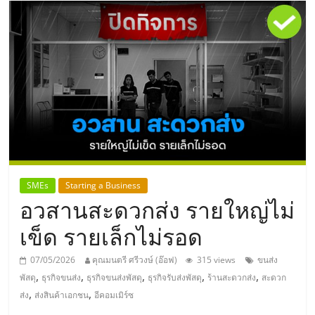
แห่ง
ประเทศไทย,
ThaiSMEsCenter,
รวม
ธุรกิจ
SMEs
Starting a Business
เอ
อวสานสะดวกส่ง รายใหญ่ไม่
เข็ด รายเล็กไม่รอด
ส
07/05/2026
คุณมนตรี ศรีวงษ์ (อ๊อฟ)
315 views
ขนส่ง
เอ็
,
,
,
,
,
พัสดุ
ธุรกิจขนส่ง
ธุรกิจขนส่งพัสดุ
ธุรกิจรับส่งพัสดุ
ร้านสะดวกส่ง
สะดวก
,
,
ส่ง
ส่งสินค้าเอกชน
อีคอมเมิร์ซ