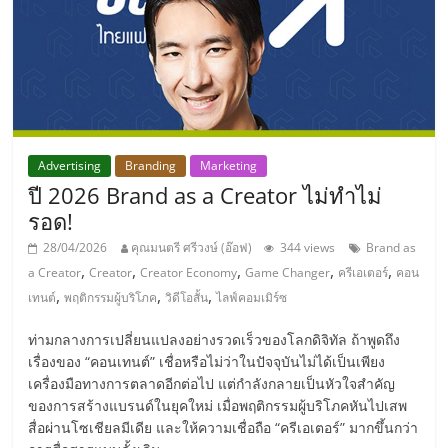
ไทย,
SMEs,
แฟ
รน
ไชส์,
ที่
ปรึกษา
Advertising
Branding
Marketing
แฟ
ปี 2026 Brand as a Creator ไม่ทำไม่
รน
ไชส์,
รอด!
รวม
28/04/2026
คุณมนตรี ศรีวงษ์ (อ๊อฟ)
344 views
Brand as
แฟ
,
,
,
,
,
a Creator
Creator
Creator Economy
Game Changer
ครีเอเตอร์
คอน
รน
,
,
,
เทนต์
พฤติกรรมผู้บริโภค
วิดีโอสั้น
ไลฟ์คอมเมิร์ซ
ไชส์
ขาย
ท่ามกลางการเปลี่ยนแปลงอย่างรวดเร็วของโลกดิจิทัล ถ้าพูดถึง
แฟ
เรื่องของ “คอนเทนต์” เชื่อหรือไม่ว่าในปัจจุบันไม่ได้เป็นเพียง
รน
เครื่องมือทางการตลาดอีกต่อไป แต่กำลังกลายเป็นหัวใจสำคัญ
ของการสร้างแบรนด์ในยุคใหม่ เมื่อพฤติกรรมผู้บริโภคหันไปเสพ
ไชส์
สื่อผ่านโซเชียลมีเดีย และให้ความเชื่อถือ “ครีเอเตอร์” มากขึ้นกว่า
แฟ