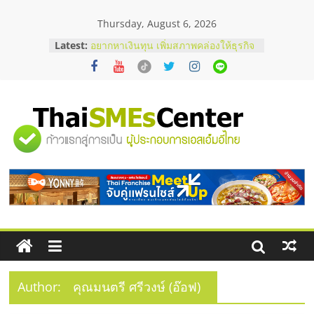
Skip
Thursday, August 6, 2026
to
บริษัท Cybersecurity ในไทยที่ไหนดี?
content
Latest:
วิธีเลือกผู้ให้บริการให้คุ้มค่าและตอบ
โจทย์ธุรกิจ
อยากหาเงินทุน เพิ่มสภาพคล่องให้ธุรกิจ
เริ่มยังไงให้ผ่านฉลุย
สัมมนาออนไลน์ โอกาสบริหารสถานี
บริการน้ำมัน Shell
"ศูนย์
สัมมนาลงทุน แฟรนไชส์ยอนนี่
ThaiFranchise Meet Up จับคู่แฟรน
รวม
ไชส์ ครั้งที่ 8
ร้านเครื่องเสียงคุณภาพสูง พร้อม
โซลูชันระบบภาพและเสียง
ข้อมูล
ธุรกิจ
SME
Author:
คุณมนตรี ศรีวงษ์ (อ๊อฟ)