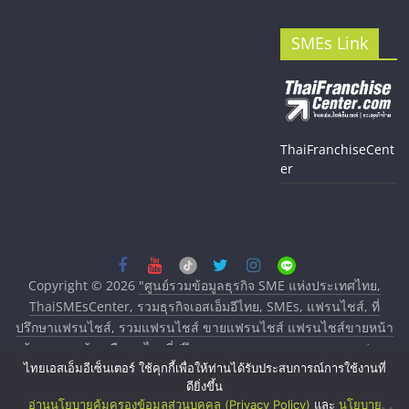
SMEs Link
ThaiFranchiseCent
er
Copyright © 2026
"ศูนย์รวมข้อมูลธุรกิจ SME แห่งประเทศไทย,
ThaiSMEsCenter, รวมธุรกิจเอสเอ็มอีไทย, SMEs, แฟรนไชส์, ที่
ปรึกษาแฟรนไชส์, รวมแฟรนไชส์ ขายแฟรนไชส์ แฟรนไชส์ขายหน้า
บ้าน ลงทุนน้อย คืนทุนไว, ที่ปรึกษาการลงทุนและขยายสาขาแฟรน
ไทยเอสเอ็มอีเซ็นเตอร์ ใช้คุกกี้เพื่อให้ท่านได้รับประสบการณ์การใช้งานที่
ไชส์, ศูนย์รวมแฟรนไชส์ พร้อมทำเลสำหรับเปิดร้าน ปรึกษาฟรี,
ดียิ่งขึ้น
บริการพัฒนาระบบแฟรนไชส์"
. All rights reserved.
อ่านนโยบายคุ้มครองข้อมูลส่วนบุคคล (Privacy Policy)
และ
นโยบาย