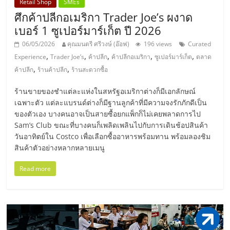
Retail Shop
SMEs
ลงทุน
ศึกค้าปลีกอเมริกา Trader Joe’s ผงาด
เบอร์ 1 ซูเปอร์มาร์เก็ต ปี 2026
และ
06/05/2026
คุณมนตรี ศรีวงษ์ (อ๊อฟ)
196 views
Curated
,
,
,
,
,
Experience
Trader Joe’s
ค้าปลีก
ค้าปลีกอเมริกา
ซูเปอร์มาร์เก็ต
ตลาด
ขยาย
,
,
ค้าปลีก
ร้านค้าปลีก
ร้านสะดวกซื้อ
ร้านขายของชำแต่ละแห่งในสหรัฐอเมริกาต่างก็มีเอกลักษณ์
สา
เฉพาะตัว แต่ละแบรนด์ต่างก็มีฐานลูกค้าที่มีความจงรักภักดีเป็น
ของตัวเอง บางคนอาจเป็นสายซื้อยกแพ็กก็ไม่เคยพลาดการไป
ขา
Sam’s Club ขณะที่บางคนก็เพลิดเพลินไปกับการเดินช้อปสินค้า
วันอาทิตย์ใน Costco เพื่อเลือกซื้ออาหารพร้อมทาน พร้อมลองชิม
สินค้าตัวอย่างหลากหลายเมนู
แฟ
Read more
รน
ไชส์,