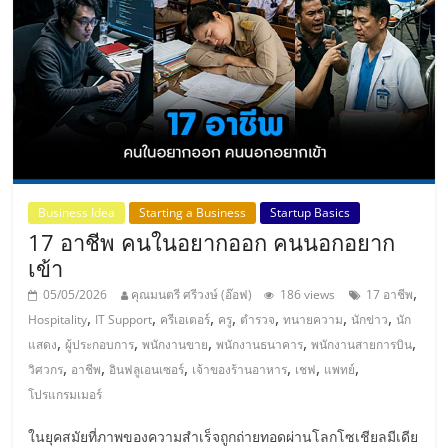
ศูนย์
รวม
แฟ
รน
Business Idea
Starting a Business
Startup Basics
ไชส์
17 อาชีพ คนในอยากออก คนนอกอยาก
เข้า
พร้อม
,
05/05/2026
คุณมนตรี ศรีวงษ์ (อ๊อฟ)
186 views
17 อาชีพ
,
,
,
,
,
,
,
Hospitality
IT Support
ครีเอเตอร์
ครู
ตำรวจ
ทนายความ
นักข่าว
นัก
,
,
,
,
,
ทำเล
แสดง
ผู้ประกอบการ
พนักงานขาย
พนักงานธนาคาร
พนักงานสายการบิน
,
,
,
,
,
,
วิศวกร
อาชีพ
อินฟลูเอนเซอร์
เจ้าของร้านอาหาร
เชฟ
แพทย์
โปรแกรมเมอร์
สำหรับ
ในยุคสมัยที่ภาพของความสำเร็จถูกถ่ายทอดผ่านโลกโซเชียลมีเดีย