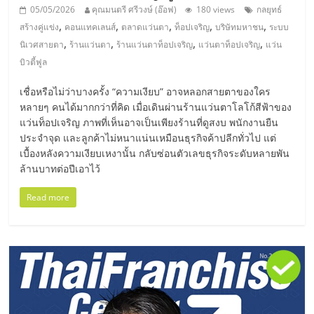
รน
05/05/2026
คุณมนตรี ศรีวงษ์ (อ๊อฟ)
180 views
กลยุทธ์
,
,
,
,
,
สร้างคู่แข่ง
คอนแทคเลนส์
ตลาดแว่นตา
ท็อปเจริญ
บริษัทมหาชน
ระบบ
ไชส์"
,
,
,
,
นิเวศสายตา
ร้านแว่นตา
ร้านแว่นตาท็อปเจริญ
แว่นตาท็อปเจริญ
แว่น
บิวตี้ฟูล
"ศูนย์
เชื่อหรือไม่ว่าบางครั้ง “ความเงียบ” อาจหลอกสายตาของใคร
รวม
หลายๆ คนได้มากกว่าที่คิด เมื่อเดินผ่านร้านแว่นตาโลโก้สีฟ้าของ
ข้อมูล
แว่นท็อปเจริญ ภาพที่เห็นอาจเป็นเพียงร้านที่ดูสงบ พนักงานยืน
ธุรกิจ
ประจำจุด และลูกค้าไม่หนาแน่นเหมือนธุรกิจค้าปลีกทั่วไป แต่
SME
เบื้องหลังความเงียบเหงานั้น กลับซ่อนตัวเลขธุรกิจระดับหลายพัน
แห่ง
ล้านบาทต่อปีเอาไว้
ประเทศไทย,
ThaiSMEsCenter,
Read more
รวม
ธุรกิจ
เอ
ส
เอ็
มอี