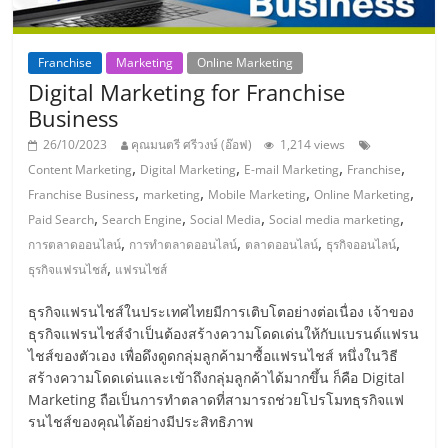
รน
ไชส์
ขาย
Franchise
Marketing
Online Marketing
หน้า
Digital Marketing for Franchise
บ้าน
Business
ลงทุน
26/10/2023
คุณมนตรี ศรีวงษ์ (อ๊อฟ)
1,214 views
น้อย
,
,
,
,
Content Marketing
Digital Marketing
E-mail Marketing
Franchise
คืน
,
,
,
,
Franchise Business
marketing
Mobile Marketing
Online Marketing
ทุน
,
,
,
,
Paid Search
Search Engine
Social Media
Social media marketing
ไว,
,
,
,
,
การตลาดออนไลน์
การทำตลาดออนไลน์
ตลาดออนไลน์
ธุรกิจออนไลน์
ที่
,
ธุรกิจแฟรนไชส์
แฟรนไชส์
ปรึกษา
การ
ธุรกิจแฟรนไชส์ในประเทศไทยมีการเติบโตอย่างต่อเนื่อง เจ้าของ
ลงทุน
ธุรกิจแฟรนไชส์จำเป็นต้องสร้างความโดดเด่นให้กับแบรนด์แฟรน
และ
ไชส์ของตัวเอง เพื่อดึงดูดกลุ่มลูกค้ามาซื้อแฟรนไชส์ หนึ่งในวิธี
ขยาย
สร้างความโดดเด่นและเข้าถึงกลุ่มลูกค้าได้มากขึ้น ก็คือ Digital
สา
Marketing ถือเป็นการทำตลาดที่สามารถช่วยโปรโมทธุรกิจแฟ
ขา
รนไชส์ของคุณได้อย่างมีประสิทธิภาพ
แฟ