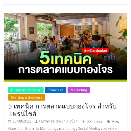
Business Planning
Franchise
Marketing
Starting a Business
5 เทคนิค การตลาดแบบกองโจร สำหรับ
แฟรนไชส์
,
25/08/2022
คุณรัตนชัย ม่วงงาม (เปี๊ยก)
551 views
Axe
,
,
,
,
Guerrilla
Guerrilla Marketing
marketing
Social Media
กลยุทธ์การ