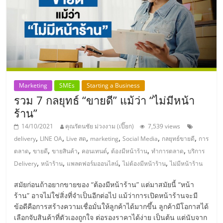
Marketing
SMEs
Starting a Business
รวม 7 กลยุทธ์ “ขายดี” แม้ว่า “ไม่มีหน้า
ร้าน”
14/10/2021
คุณรัตนชัย ม่วงงาม (เปี๊ยก)
7,539 views
,
,
,
,
,
,
delivery
LINE OA
Live สด
marketing
Social Media
กลยุทธ์ขายดี
การ
,
,
,
,
,
,
ตลาด
ขายดี
ขายสินค้า
คอนเทนต์
ต้องมีหน้าร้าน
ทำการตลาด
บริการ
,
,
,
,
Delivery
หน้าร้าน
แพลตฟอร์มออนไลน์
ไม่ต้องมีหน้าร้าน
ไม่มีหน้าร้าน
สมัยก่อนถ้าอยากขายของ “ต้องมีหน้าร้าน” แต่มาสมัยนี้ “หน้า
ร้าน” อาจไม่ใช่สิ่งที่จำเป็นอีกต่อไป แม้ว่าการเปิดหน้าร้านจะมี
ข้อดีคือการสร้างความเชื่อมั่นให้ลูกค้าได้มากขึ้น ลูกค้ามีโอกาสได้
เลือกจับสินค้าที่ตัวเองถูกใจ ต่อรองราคาได้ง่าย เป็นต้น แต่นับจาก