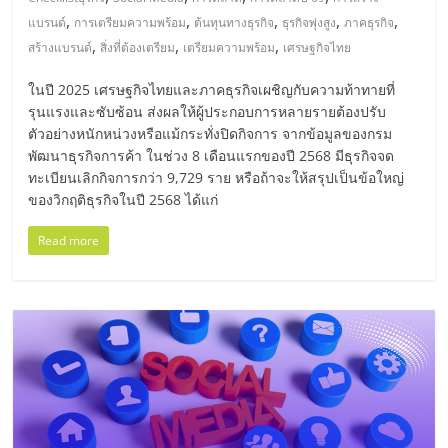
มอี
,
,
,
,
,
แบรนด์
การเตรียมความพร้อม
ต้นทุนทางธุรกิจ
ธุรกิจพุ่งสูง
ภาคธุรกิจ
,
,
,
สร้างแบรนด์
สิ่งที่ต้องเตรียม
เตรียมความพร้อม
เศรษฐกิจไทย
ไทย,
ในปี 2025 เศรษฐกิจไทยและภาคธุรกิจเผชิญกับความท้าทายที่
SMEs,
รุนแรงและซับซ้อน ส่งผลให้ผู้ประกอบการหลายรายต้องปรับ
ตัวอย่างหนักหน่วงหรือแม้กระทั่งปิดกิจการ จากข้อมูลของกรม
พัฒนาธุรกิจการค้า ในช่วง 8 เดือนแรกของปี 2568 มีธุรกิจจด
แฟ
ทะเบียนเลิกกิจการกว่า 9,729 ราย หรือถ้าจะให้สรุปเป็นข้อใหญ่
ของวิกฤติธุรกิจในปี 2568 ได้แก่
รน
Read more
ไชส์,
ที่
ปรึกษา