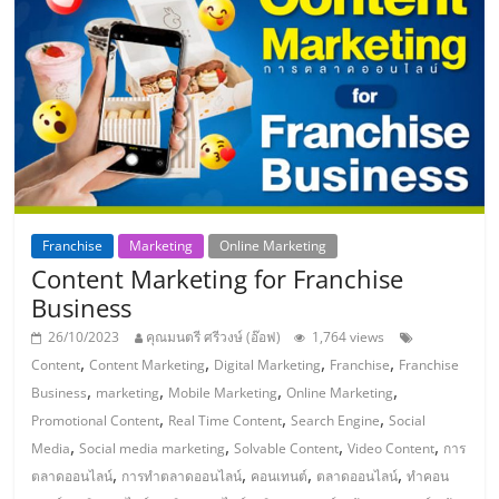
รน
ไชส์"
"ศูนย์
รวม
ข้อมูล
ธุรกิจ
SME
Franchise
Marketing
Online Marketing
แห่ง
Content Marketing for Franchise
ประเทศไทย,
Business
ThaiSMEsCenter,
26/10/2023
คุณมนตรี ศรีวงษ์ (อ๊อฟ)
1,764 views
รวม
,
,
,
,
ธุรกิจ
Content
Content Marketing
Digital Marketing
Franchise
Franchise
,
,
,
,
เอ
Business
marketing
Mobile Marketing
Online Marketing
,
,
,
ส
Promotional Content
Real Time Content
Search Engine
Social
,
,
,
,
เอ็
Media
Social media marketing
Solvable Content
Video Content
การ
มอี
,
,
,
,
ตลาดออนไลน์
การทำตลาดออนไลน์
คอนเทนต์
ตลาดออนไลน์
ทำคอน