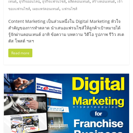
ไทย,
,
,
,
,
,
เทนต์
ธุรกิจออนไลน์
ธุรกิจแฟรนไชส์
ผลิตคอนเทนต์
สร้างคอนเทนต์
เจ้า
SMEs,
,
,
ของแฟรนไชส์
เผยแพร่คอนเทนต์
แฟรนไชส์
แฟ
Content Marketing เป็นส่วนหนึ่งใน Digital Marketing หัวใจ
รน
สำคัญของการทำตลาด นำเสนอแฟรนไชส์ให้ลูกค้าเป้าหมายได้
ไชส์,
รู้จักผ่านคอนเทนต์ อาทิ ข้อความ บทความ วิดีโอ รูปภาพ รีวิว สเต
ที่
ตัส โพสต์ ฯลฯ
ปรึกษา
แฟ
Read more
รน
ไชส์,
รวม
แฟ
รน
ไชส์
ขาย
แฟ
รน
ไชส์
แฟ