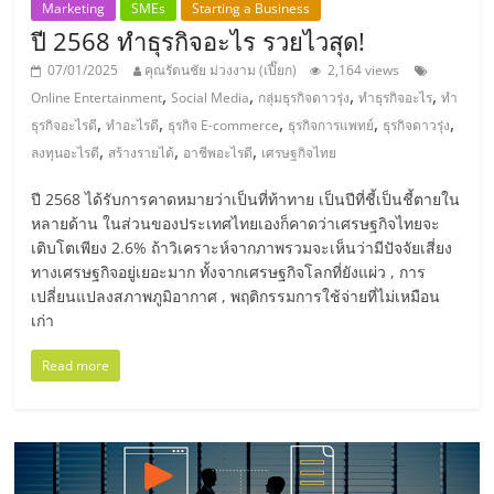
Marketing
SMEs
Starting a Business
ลงทุน
ปี 2568 ทำธุรกิจอะไร รวยไวสุด!
07/01/2025
คุณรัตนชัย ม่วงงาม (เปี๊ยก)
2,164 views
น้อย
,
,
,
,
Online Entertainment
Social Media
กลุ่มธุรกิจดาวรุ่ง
ทำธุรกิจอะไร
ทำ
,
,
,
,
,
ธุรกิจอะไรดี
ทำอะไรดี
ธุรกิจ E-commerce
ธุรกิจการแพทย์
ธุรกิจดาวรุ่ง
,
,
,
คืน
ลงทุนอะไรดี
สร้างรายได้
อาชีพอะไรดี
เศรษฐกิจไทย
ปี 2568 ได้รับการคาดหมายว่าเป็นที่ท้าทาย เป็นปีที่ชี้เป็นชี้ตายใน
ทุน
หลายด้าน ในส่วนของประเทศไทยเองก็คาดว่าเศรษฐกิจไทยจะ
เติบโตเพียง 2.6% ถ้าวิเคราะห์จากภาพรวมจะเห็นว่ามีปัจจัยเสี่ยง
ทางเศรษฐกิจอยู่เยอะมาก ทั้งจากเศรษฐกิจโลกที่ยังแผ่ว , การ
ไว,
เปลี่ยนแปลงสภาพภูมิอากาศ , พฤติกรรมการใช้จ่ายที่ไม่เหมือน
เก่า
ที่
Read more
ปรึกษา
การ