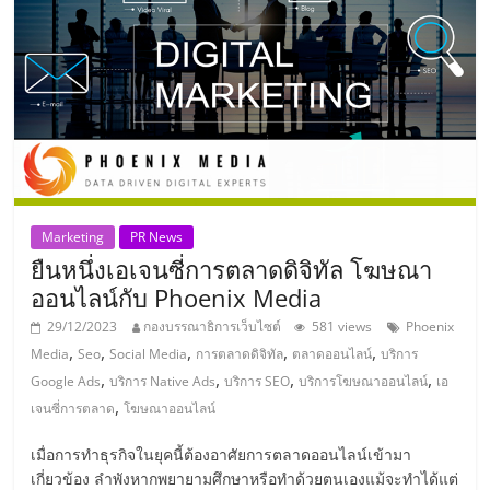
ลงทุน
และ
ขยาย
สา
Marketing
PR News
ยืนหนึ่งเอเจนซี่การตลาดดิจิทัล โฆษณา
ขา
ออนไลน์กับ Phoenix Media
แฟ
29/12/2023
กองบรรณาธิการเว็บไซต์
581 views
Phoenix
,
,
,
,
,
Media
Seo
Social Media
การตลาดดิจิทัล
ตลาดออนไลน์
บริการ
,
,
,
,
Google Ads
บริการ Native Ads
บริการ SEO
บริการโฆษณาออนไลน์
เอ
รน
,
เจนซี่การตลาด
โฆษณาออนไลน์
ไชส์,
เมื่อการทำธุรกิจในยุคนี้ต้องอาศัยการตลาดออนไลน์เข้ามา
เกี่ยวข้อง ลำพังหากพยายามศึกษาหรือทำด้วยตนเองแม้จะทำได้แต่