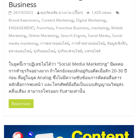
เปิด
Business
26/10/2023
คุณรัตนชัย ม่วงงาม (เปี๊ยก)
1,420 views
ร้าน
,
,
,
Brand Awareness
Content Marketing
Digital Marketing
,
,
,
,
ENGAGEMENT
Franchise
Franchise Business
marketing
Mobile
,
,
,
,
ปรึกษา
Marketing
Online Marketing
Search Engine
Social Media
Social
,
,
,
,
media marketing
การตลาดออนไลน์
การทำตลาดออนไลน์
ข้อมูลเชิงลึก
,
,
,
ตลาดออนไลน์
ธุรกิจออนไลน์
ธุรกิจแฟรนไชส์
แฟรนไชส์
ฟรี,
ในยุคนี้เราปฏิเสธไม่ได้ว่า “Social Media Marketing” มีผลต่อ
บริการ
การทำธุรกิจอย่างมาก ถ้าใครยังจมปลักอยู่กับอดีตเมื่อสัก 20-30 ปี
ก่อน ที่อยู่ในยุค Analog ซึ่งไม่มีความซับซ้อนการติดต่อสื่อสาร
หลักคือการพบหน้า และโทรศัพท์มือถือเป็นแบบสัญญาณวิทยุส่ง
พัฒนา
คลื่นเสียง สามารถโทรออก-รับสายเท่านั้น
ระบบ
Read more
แฟ