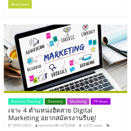
Read more
รน
ไชส์,
ศูนย์
รวม
แฟ
รน
ไชส์
พร้อม
ทำเล
สำหรับ
เปิด
ร้าน
ปรึกษา
ฟรี,
Business Planning
Directory
Marketing
PR News
บริการ
เจาะ 4 ตำแหน่งฮิตสาย Digital
พัฒนา
Marketing อยากสมัครงานรีบดู!
ระบบ
แฟ
04/01/2023
กองบรรณาธิการเว็บไซต์
4,070 views