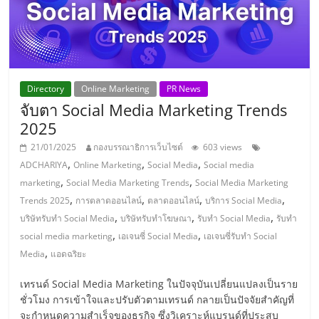
แฟ
รน
ไชส์,
Directory
Online Marketing
PR News
จับตา Social Media Marketing Trends
รวม
2025
21/01/2025
กองบรรณาธิการเว็บไซต์
603 views
แฟ
,
,
,
ADCHARIYA
Online Marketing
Social Media
Social media
,
,
marketing
Social Media Marketing Trends
Social Media Marketing
รน
,
,
,
,
Trends 2025
การตลาดออนไลน์
ตลาดออนไลน์
บริการ Social Media
,
,
,
บริษัทรับทำ Social Media
บริษัทรับทำโฆษณา
รับทำ Social Media
รับทำ
ไชส์
,
,
social media marketing
เอเจนซี่ Social Media
เอเจนซี่รับทำ Social
,
Media
แอดฉริยะ
ขาย
เทรนด์ Social Media Marketing ในปัจจุบันเปลี่ยนแปลงเป็นราย
ชั่วโมง การเข้าใจและปรับตัวตามเทรนด์ กลายเป็นปัจจัยสำคัญที่
จะกำหนดความสำเร็จของธุรกิจ ซึ่งวิเคราะห์แบรนด์ที่ประสบ