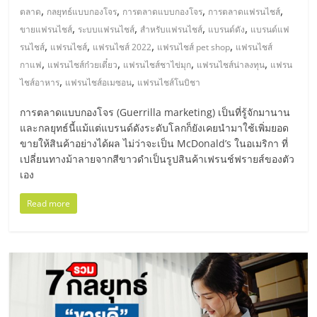
,
,
,
,
ตลาด
กลยุทธ์แบบกองโจร
การตลาดแบบกองโจร
การตลาดแฟรนไชส์
,
,
,
,
ขายแฟรนไชส์
ระบบแฟรนไชส์
สำหรับแฟรนไชส์
แบรนด์ดัง
แบรนด์แฟ
,
,
,
,
รนไชส์
แฟรนไชส์
แฟรนไชส์ 2022
แฟรนไชส์ pet shop
แฟรนไชส์
,
,
,
,
กาแฟ
แฟรนไชส์ก๋วยเตี๋ยว
แฟรนไชส์ชาไข่มุก
แฟรนไชส์น่าลงทุน
แฟรน
,
,
ไชส์อาหาร
แฟรนไชส์อเมซอน
แฟรนไชส์โนบิชา
การตลาดแบบกองโจร (Guerrilla marketing) เป็นที่รู้จักมานาน
และกลยุทธ์นี้แม้แต่แบรนด์ดังระดับโลกก็ยังเคยนำมาใช้เพิ่มยอด
ขายให้สินค้าอย่างได้ผล ไม่ว่าจะเป็น McDonald’s ในอเมริกา ที่
เปลี่ยนทางม้าลายจากสีขาวดำเป็นรูปสินค้าเฟรนช์ฟรายส์ของตัว
เอง
Read more