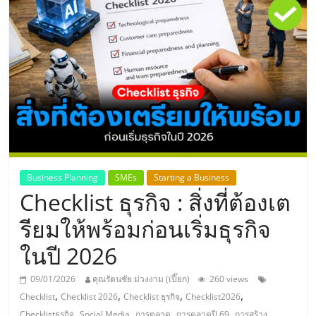
แห่ง
ประเทศไทย,
ThaiSMEsCenter,
รวม
ธุรกิจ
Business Planning
SMEs
Starting a Business
Checklist ธุรกิจ : สิ่งที่ต้องเต
เอ
รียมให้พร้อมก่อนเริ่มธุรกิจ
ส
ในปี 2026
เอ็
09/01/2026
คุณรัตนชัย ม่วงงาม (เปี๊ยก)
260 views
,
,
,
,
Checklist
Checklist 2026
Checklist ธุรกิจ
Checklist2026
,
,
,
,
Checklistธุรกิจ
Social Media
การตลาด
การตลาดปี 69
การสร้าง