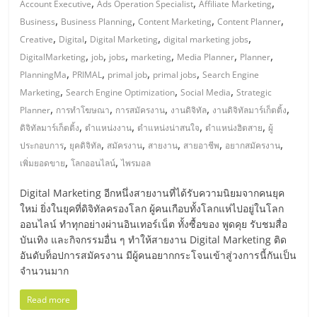
รน
,
,
,
Account Executive
Ads Operation Specialist
Affiliate Marketing
ไชส์"
,
,
,
,
Business
Business Planning
Content Marketing
Content Planner
,
,
,
,
Creative
Digital
Digital Marketing
digital marketing jobs
,
,
,
,
,
,
DigitalMarketing
job
jobs
marketing
Media Planner
Planner
,
,
,
,
PlanningMa
PRIMAL
primal job
primal jobs
Search Engine
,
,
,
Marketing
Search Engine Optimization
Social Media
Strategic
,
,
,
,
,
Planner
การทำโฆษณา
การสมัครงาน
งานดิจิทัล
งานดิจิทัลมาร์เก็ตติ้ง
,
,
,
,
ดิจิทัลมาร์เก็ตติ้ง
ตำแหน่งงาน
ตำแหน่งน่าสนใจ
ตำแหน่งฮิตสาย
ผู้
,
,
,
,
,
,
ประกอบการ
ยุคดิจิทัล
สมัครงาน
สายงาน
สายอาชีพ
อยากสมัครงาน
,
,
เพิ่มยอดขาย
โลกออนไลน์
ไพรมอล
Digital Marketing อีกหนึ่งสายงานที่ได้รับความนิยมจากคนยุค
ใหม่ ยิ่งในยุคที่ดิจิทัลครองโลก ผู้คนเกือบทั้งโลกแห่ไปอยู่ในโลก
ออนไลน์ ทำทุกอย่างผ่านอินเทอร์เน็ต ทั้งซื้อของ พูดคุย รับชมสื่อ
บันเทิง และกิจกรรมอื่น ๆ ทำให้สายงาน Digital Marketing ติด
อันดับท็อปการสมัครงาน มีผู้คนอยากกระโจนเข้าสู่วงการนี้กันเป็น
จำนวนมาก
Read more