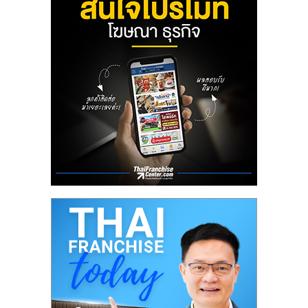
ลงทุน
น้อย
คืน
ทุน
ไว,
ที่
ปรึกษา
การ