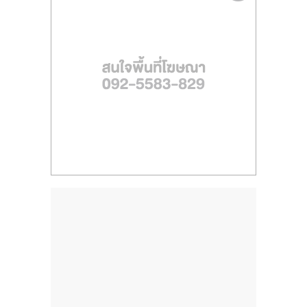
ไทย,
SMEs,
แฟ
รน
ไชส์,
ที่
ปรึกษา
แฟ
รน
ไชส์,
รวม
แฟ
รน
ไชส์
ขาย
แฟ
รน
ไชส์
แฟ