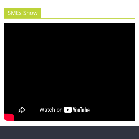
รน
ไชส์"
SMEs Show