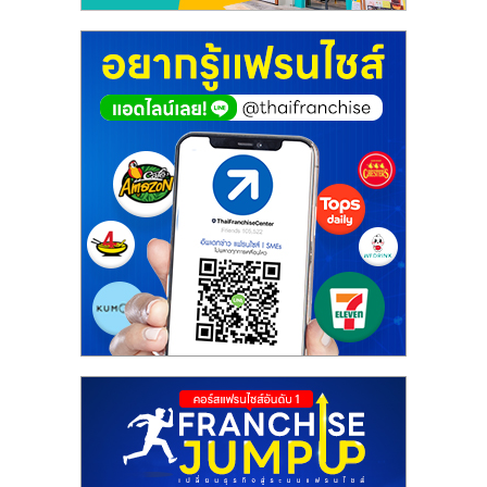
ศูนย์
รวม
แฟ
รน
ไชส์
พร้อม
ทำเล
สำหรับ