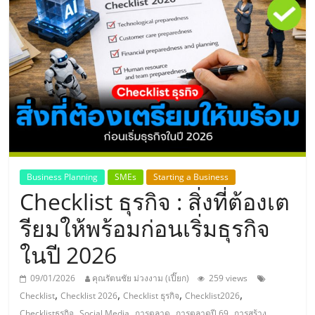
แห่ง
ประเทศไทย,
ThaiSMEsCenter,
รวม
ธุรกิจ
Business Planning
SMEs
Starting a Business
Checklist ธุรกิจ : สิ่งที่ต้องเต
เอ
รียมให้พร้อมก่อนเริ่มธุรกิจ
ส
ในปี 2026
เอ็
09/01/2026
คุณรัตนชัย ม่วงงาม (เปี๊ยก)
259 views
,
,
,
,
Checklist
Checklist 2026
Checklist ธุรกิจ
Checklist2026
,
,
,
,
Checklistธุรกิจ
Social Media
การตลาด
การตลาดปี 69
การสร้าง