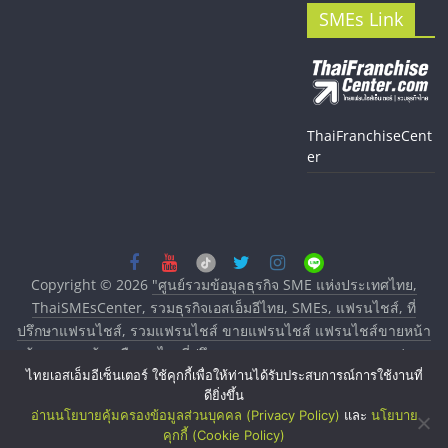
SMEs Link
ThaiFranchiseCent
er
Copyright © 2026
"ศูนย์รวมข้อมูลธุรกิจ SME แห่งประเทศไทย,
ThaiSMEsCenter, รวมธุรกิจเอสเอ็มอีไทย, SMEs, แฟรนไชส์, ที่
ปรึกษาแฟรนไชส์, รวมแฟรนไชส์ ขายแฟรนไชส์ แฟรนไชส์ขายหน้า
บ้าน ลงทุนน้อย คืนทุนไว, ที่ปรึกษาการลงทุนและขยายสาขาแฟรน
ไทยเอสเอ็มอีเซ็นเตอร์ ใช้คุกกี้เพื่อให้ท่านได้รับประสบการณ์การใช้งานที่
ไชส์, ศูนย์รวมแฟรนไชส์ พร้อมทำเลสำหรับเปิดร้าน ปรึกษาฟรี,
ดียิ่งขึ้น
บริการพัฒนาระบบแฟรนไชส์"
. All rights reserved.
อ่านนโยบายคุ้มครองข้อมูลส่วนบุคคล (Privacy Policy)
และ
นโยบาย
คุกกี้ (Cookie Policy)