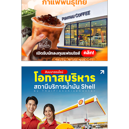
แฟ
รน
ไชส์,
รวม
แฟ
รน
ไชส์
ขาย