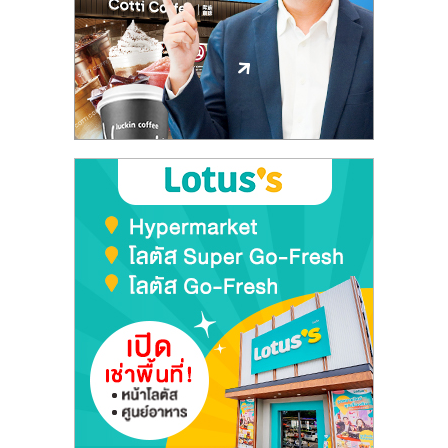
ลงทุน
และ
ขยาย
สา
ขา
แฟ
รน
ไชส์,