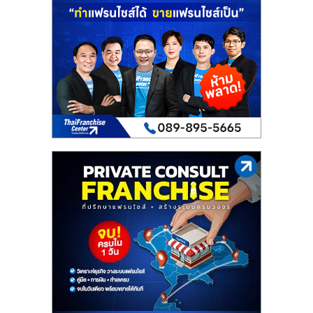
เปิด
ร้าน
ปรึกษา
ฟรี,
บริการ
พัฒนา
ระบบ
แฟ