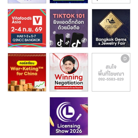
รน
ไชส์,
ศูนย์
รวม
แฟ
รน
ไชส์
พร้อม
ทำเล
สำหรับ
เปิด
ร้าน
ปรึกษา
ฟรี,
บริการ
พัฒนา
ระบบ
แฟ