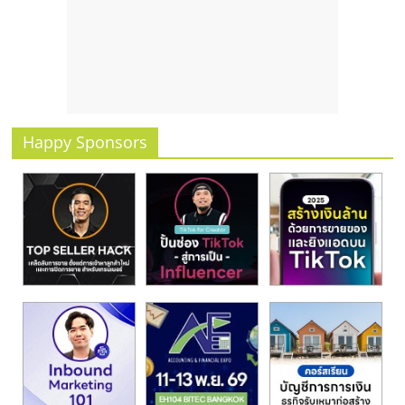
รน
ไชส์
ขาย
หน้า
บ้าน
ลงทุน
น้อย
Happy Sponsors
คืน
ทุน
ไว,
ที่
ปรึกษา
การ
ลงทุน
และ
ขยาย
สา
ขา
แฟ