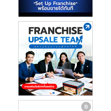
รน
ไชส์"
"ศูนย์
รวม
ข้อมูล
ธุรกิจ
SME
แห่ง
ประเทศไทย,
ThaiSMEsCenter,
รวม
ธุรกิจ
เอ
ส
เอ็
มอี