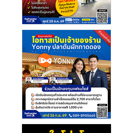
แฟ
รน
ไชส์
แฟ
รน
ไชส์
ขาย
หน้า
บ้าน