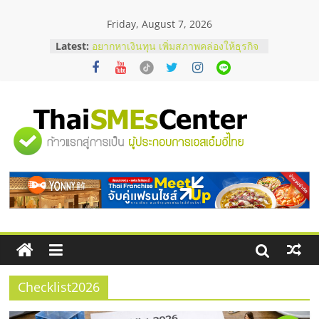
Skip
Friday, August 7, 2026
to
content
บริษัท Cybersecurity ในไทยที่ไหนดี?
Latest:
วิธีเลือกผู้ให้บริการให้คุ้มค่าและตอบ
โจทย์ธุรกิจ
อยากหาเงินทุน เพิ่มสภาพคล่องให้ธุรกิจ
เริ่มยังไงให้ผ่านฉลุย
สัมมนาออนไลน์ โอกาสบริหารสถานี
"ศูนย์
บริการน้ำมัน Shell
สัมมนาลงทุน แฟรนไชส์ยอนนี่
ThaiFranchise Meet Up จับคู่แฟรน
รวม
ไชส์ ครั้งที่ 8
ร้านเครื่องเสียงคุณภาพสูง พร้อม
โซลูชันระบบภาพและเสียง
ข้อมูล
ธุรกิจ
SME
Checklist2026