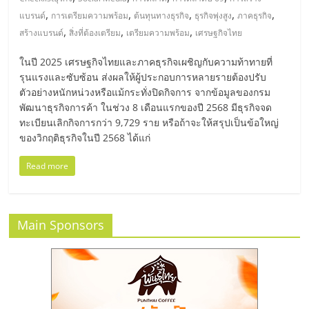
มอี
,
,
,
,
,
แบรนด์
การเตรียมความพร้อม
ต้นทุนทางธุรกิจ
ธุรกิจพุ่งสูง
ภาคธุรกิจ
,
,
,
สร้างแบรนด์
สิ่งที่ต้องเตรียม
เตรียมความพร้อม
เศรษฐกิจไทย
ไทย,
ในปี 2025 เศรษฐกิจไทยและภาคธุรกิจเผชิญกับความท้าทายที่
SMEs,
รุนแรงและซับซ้อน ส่งผลให้ผู้ประกอบการหลายรายต้องปรับ
ตัวอย่างหนักหน่วงหรือแม้กระทั่งปิดกิจการ จากข้อมูลของกรม
พัฒนาธุรกิจการค้า ในช่วง 8 เดือนแรกของปี 2568 มีธุรกิจจด
แฟ
ทะเบียนเลิกกิจการกว่า 9,729 ราย หรือถ้าจะให้สรุปเป็นข้อใหญ่
ของวิกฤติธุรกิจในปี 2568 ได้แก่
รน
Read more
ไชส์,
Main Sponsors
ที่
ปรึกษา