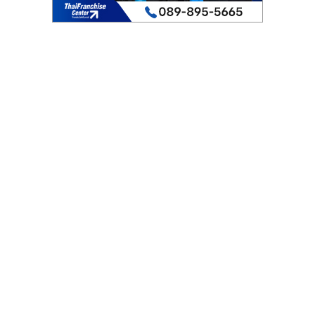
รน
ไชส์"