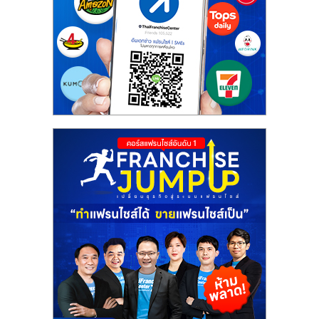
รน
ไชส์,
ศูนย์
รวม
แฟ
รน
ไชส์
พร้อม
ทำเล
สำหรับ
เปิด
ร้าน
ปรึกษา
ฟรี,
บริการ
พัฒนา
ระบบ
แฟ