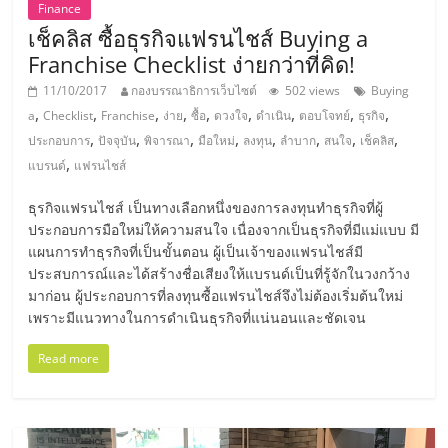
Finance
ลงทุน
เช็คลิส ซื้อธุรกิจแฟรนไชส์ Buying a
Franchise Checklist ง่ายกว่าที่คิด!
น้อย
11/10/2017
กองบรรณาธิการเว็บไซต์
502 views
Buying
,
,
,
,
,
,
,
,
,
a
Checklist
Franchise
ง่าย
ซื้อ
ดวงใจ
ดำเนิน
ตอบโจทย์
ธุรกิจ
,
,
,
,
,
,
,
,
คืน
ประกอบการ
ปัจจุบัน
พิจารณา
มือใหม่
ลงทุน
ลำบาก
สนใจ
เช็คลิส
,
แบรนด์
แฟรนไชส์
ทุน
ธุรกิจแฟรนไชส์ เป็นทางเลือกหนึ่งของการลงทุนทำธุรกิจที่ผู้
ประกอบการมือใหม่ให้ความสนใจ เนื่องจากเป็นธุรกิจที่มีแม่แบบ มี
ไว,
แผนการทำธุรกิจที่เป็นขั้นตอน ผู้เป็นเจ้าของแฟรนไชส์มี
ประสบการณ์และได้สร้างชื่อเสียงให้แบรนด์เป็นที่รู้จักในวงกว้าง
มาก่อน ผู้ประกอบการที่ลงทุนซื้อแฟรนไชส์จึงไม่ต้องเริ่มต้นใหม่
ที่
เพราะมีแนวทางในการดำเนินธุรกิจที่แน่นอนและชัดเจน
ปรึกษา
Read more
การ