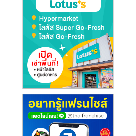
รน
ไชส์
ขาย
หน้า
บ้าน
ลงทุน
น้อย
คืน
ทุน
ไว,
ที่
ปรึกษา
การ
ลงทุน
และ
ขยาย
สา
ขา
แฟ