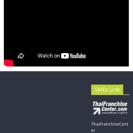
SMEs Link
ThaiFranchiseCent
er