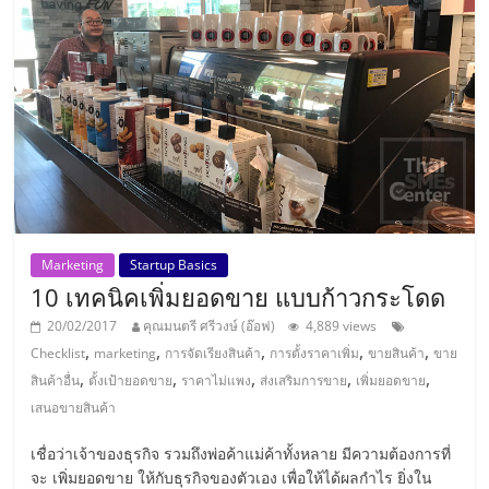
ลงทุน
และ
ขยาย
สา
ขา
Marketing
Startup Basics
10 เทคนิคเพิ่มยอดขาย แบบก้าวกระโดด
แฟ
20/02/2017
คุณมนตรี ศรีวงษ์ (อ๊อฟ)
4,889 views
,
,
,
,
,
Checklist
marketing
การจัดเรียงสินค้า
การตั้งราคาเพิ่ม
ขายสินค้า
ขาย
,
,
,
,
,
สินค้าอื่น
ตั้งเป้ายอดขาย
ราคาไม่แพง
ส่งเสริมการขาย
เพิ่มยอดขาย
รน
เสนอขายสินค้า
ไชส์,
เชื่อว่าเจ้าของธุรกิจ รวมถึงพ่อค้าแม่ค้าทั้งหลาย มีความต้องการที่
จะ เพิ่มยอดขาย ให้กับธุรกิจของตัวเอง เพื่อให้ได้ผลกำไร ยิ่งใน