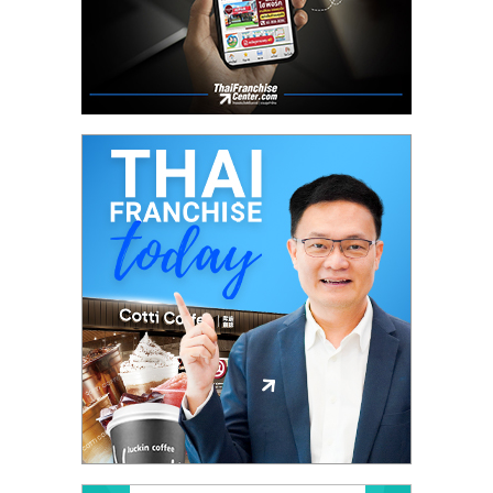
ไทย,
SMEs,
แฟ
รน
ไชส์,
ที่
ปรึกษา
แฟ
รน
ไชส์,
รวม
แฟ
รน
ไชส์
ขาย
แฟ
รน
ไชส์
แฟ