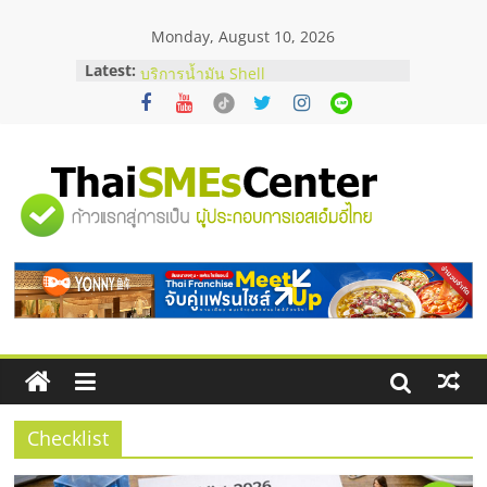
Skip
Monday, August 10, 2026
to
content
Latest:
สัมมนาออนไลน์ โอกาสบริหารสถานี
บริการน้ำมัน Shell
คู่มือผู้ซื้อ เลือกเว็บปั้มไลค์อย่างไรให้
เหมาะกับเป้าหมายของธุรกิจ
เว็บปั้มวิวช่วยธุรกิจออนไลน์ได้จริงหรือ
วิเคราะห์ข้อดีและข้อควรพิจารณา
"ศูนย์
FAQ รวมคำถามยอดฮิตเกี่ยวกับการ
ปั้มฟอลติ๊กตอกที่เจ้าของธุรกิจควรรู้
อยากหาเงินทุน เพิ่มสภาพคล่องให้ธุรกิจ
รวม
เริ่มยังไงให้ผ่านฉลุย
ข้อมูล
ธุรกิจ
SME
Checklist