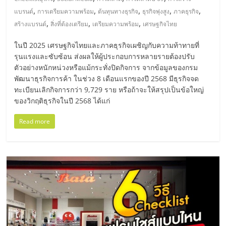
มอี
,
,
,
,
,
แบรนด์
การเตรียมความพร้อม
ต้นทุนทางธุรกิจ
ธุรกิจพุ่งสูง
ภาคธุรกิจ
,
,
,
สร้างแบรนด์
สิ่งที่ต้องเตรียม
เตรียมความพร้อม
เศรษฐกิจไทย
ไทย,
ในปี 2025 เศรษฐกิจไทยและภาคธุรกิจเผชิญกับความท้าทายที่
SMEs,
รุนแรงและซับซ้อน ส่งผลให้ผู้ประกอบการหลายรายต้องปรับ
ตัวอย่างหนักหน่วงหรือแม้กระทั่งปิดกิจการ จากข้อมูลของกรม
พัฒนาธุรกิจการค้า ในช่วง 8 เดือนแรกของปี 2568 มีธุรกิจจด
แฟ
ทะเบียนเลิกกิจการกว่า 9,729 ราย หรือถ้าจะให้สรุปเป็นข้อใหญ่
ของวิกฤติธุรกิจในปี 2568 ได้แก่
รน
Read more
ไชส์,
ที่
ปรึกษา