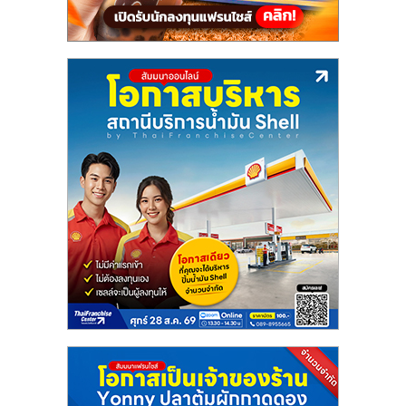
เปิด
ร้าน
ปรึกษา
ฟรี,
บริการ
พัฒนา
ระบบ
แฟ