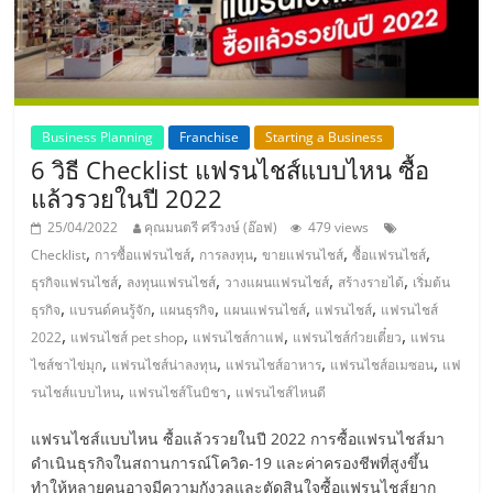
แฟ
รน
ไชส์,
Business Planning
Franchise
Starting a Business
6 วิธี Checklist แฟรนไชส์แบบไหน ซื้อ
รวม
แล้วรวยในปี 2022
25/04/2022
คุณมนตรี ศรีวงษ์ (อ๊อฟ)
479 views
แฟ
,
,
,
,
,
Checklist
การซื้อแฟรนไชส์
การลงทุน
ขายแฟรนไชส์
ซื้อแฟรนไชส์
,
,
,
,
ธุรกิจแฟรนไชส์
ลงทุนแฟรนไชส์
วางแผนแฟรนไชส์
สร้างรายได้
เริ่มต้น
รน
,
,
,
,
,
ธุรกิจ
แบรนด์คนรู้จัก
แผนธุรกิจ
แผนแฟรนไชส์
แฟรนไชส์
แฟรนไชส์
,
,
,
,
2022
แฟรนไชส์ pet shop
แฟรนไชส์กาแฟ
แฟรนไชส์ก๋วยเตี๋ยว
แฟรน
ไชส์
,
,
,
,
ไชส์ชาไข่มุก
แฟรนไชส์น่าลงทุน
แฟรนไชส์อาหาร
แฟรนไชส์อเมซอน
แฟ
,
,
รนไชส์แบบไหน
แฟรนไชส์โนบิชา
แฟรนไชส์ไหนดี
ขาย
แฟรนไชส์แบบไหน ซื้อแล้วรวยในปี 2022 การซื้อแฟรนไชส์มา
ดำเนินธุรกิจในสถานการณ์โควิด-19 และค่าครองชีพที่สูงขึ้น
ทำให้หลายคนอาจมีความกังวลและตัดสินใจซื้อแฟรนไชส์ยาก