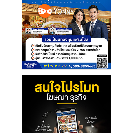
รน
ไชส์"
"ศูนย์
รวม
ข้อมูล
ธุรกิจ
SME
แห่ง
ประเทศไทย,
ThaiSMEsCenter,
รวม
ธุรกิจ
เอ
ส
เอ็
มอี