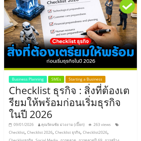
แห่ง
ประเทศไทย,
ThaiSMEsCenter,
รวม
ธุรกิจ
Business Planning
SMEs
Starting a Business
Checklist ธุรกิจ : สิ่งที่ต้องเต
เอ
รียมให้พร้อมก่อนเริ่มธุรกิจ
ส
ในปี 2026
เอ็
09/01/2026
คุณรัตนชัย ม่วงงาม (เปี๊ยก)
263 views
,
,
,
,
Checklist
Checklist 2026
Checklist ธุรกิจ
Checklist2026
,
,
,
,
Checklistธุรกิจ
Social Media
การตลาด
การตลาดปี 69
การสร้าง