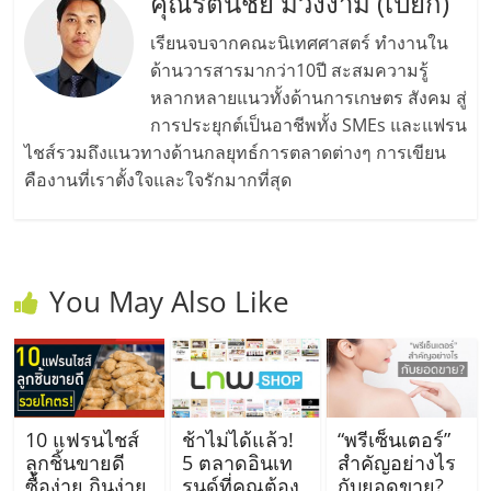
คุณรัตนชัย ม่วงงาม (เปี๊ยก)
เรียนจบจากคณะนิเทศศาสตร์ ทำงานใน
ด้านวารสารมากว่า10ปี สะสมความรู้
หลากหลายแนวทั้งด้านการเกษตร สังคม สู่
การประยุกต์เป็นอาชีพทั้ง SMEs และแฟรน
ไชส์รวมถึงแนวทางด้านกลยุทธ์การตลาดต่างๆ การเขียน
คืองานที่เราตั้งใจและใจรักมากที่สุด
You May Also Like
10 แฟรนไชส์
ช้าไม่ได้แล้ว!
“พรีเซ็นเตอร์”
ลูกชิ้นขายดี
5 ตลาดอินเท
สำคัญอย่างไร
ซื้อง่าย กินง่าย
รนด์ที่คุณต้อง
กับยอดขาย?