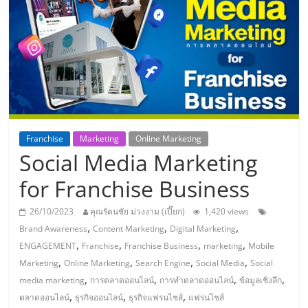
แห่ง
ประเทศไทย,
ThaiSMEsCenter,
รวม
Franchise
Marketing
Online Marketing
Social Media Marketing
ธุรกิจ
for Franchise Business
เอ
26/10/2023
คุณรัตนชัย ม่วงงาม (เปี๊ยก)
1,420 views
,
,
,
Brand Awareness
Content Marketing
Digital Marketing
ส
,
,
,
,
ENGAGEMENT
Franchise
Franchise Business
marketing
Mobile
,
,
,
,
Marketing
Online Marketing
Search Engine
Social Media
Social
เอ็
,
,
,
,
media marketing
การตลาดออนไลน์
การทำตลาดออนไลน์
ข้อมูลเชิงลึก
,
,
,
ตลาดออนไลน์
ธุรกิจออนไลน์
ธุรกิจแฟรนไชส์
แฟรนไชส์