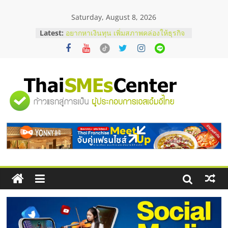
Skip
Saturday, August 8, 2026
to
content
บริษัท Cybersecurity ในไทยที่ไหนดี?
Latest:
วิธีเลือกผู้ให้บริการให้คุ้มค่าและตอบ
โจทย์ธุรกิจ
อยากหาเงินทุน เพิ่มสภาพคล่องให้ธุรกิจ
เริ่มยังไงให้ผ่านฉลุย
สัมมนาออนไลน์ โอกาสบริหารสถานี
"ศูนย์
บริการน้ำมัน Shell
สัมมนาลงทุน แฟรนไชส์ยอนนี่
ThaiFranchise Meet Up จับคู่แฟรน
รวม
ไชส์ ครั้งที่ 8
ร้านเครื่องเสียงคุณภาพสูง พร้อม
โซลูชันระบบภาพและเสียง
ข้อมูล
ธุรกิจ
SME