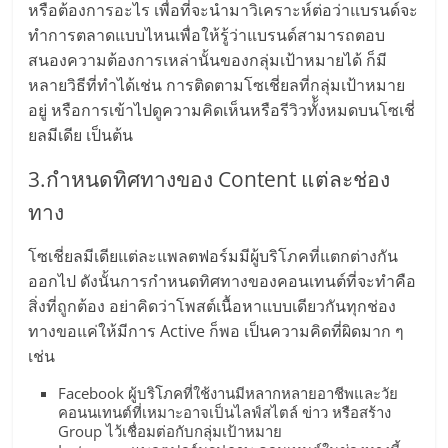
หรือต้องการอะไร เพื่อที่จะนำมาวิเคราะห์ต่อว่าแบรนด์จะ
รน
ทำการตลาดแบบไหนเพื่อให้รู้ว่าแบรนด์สามารถตอบ
ไชส์,
สนองความต้องการเหล่านั้นของกลุ่มเป้าหมายได้ ก็มี
ศูนย์
หลายวิธีที่ทำได้เช่น การติดตามโซเชี่ยลที่กลุ่มเป้าหมาย
รวม
อยู่ หรือการเข้าไปดูความคิดเห็นหรือรีวิวทั้ังหมดบนโซเชี่
แฟ
ยลมีเดีย เป็นต้น
รน
ไชส์
3.กำหนดทิศทางของ Content แต่ละช่อง
พร้อม
ทาง
ทำเล
สำหรับ
โซเชี่ยลมีเดียแต่ละแพลตฟอร์มมีผู้บริโภคที่แตกต่างกัน
เปิด
ออกไป ดังนั้นการกำหนดทิศทางของคอนเทนต์ที่จะทำคือ
ร้าน
ปรึกษา
สิ่งที่ถูกต้อง อย่าคิดว่าโพสต์เนื้อหาแบบเดียวกันทุกช่อง
ฟรี,
ทางขอแค่ให้มีการ Active ก็พอ เป็นความคิดที่ผิดมาก ๆ
บริการ
เช่น
พัฒนา
Facebook ผู้บริโภคที่ใช้งานมีหลากหลายอาชีพและวัย
ระบบ
คอนนเทนต์ที่เหมาะอาจเป็นไลฟ์สไตล์ ข่าว หรือสร้าง
แฟ
Group ไว้เชื่อมต่อกับกลุ่มเป้าหมาย