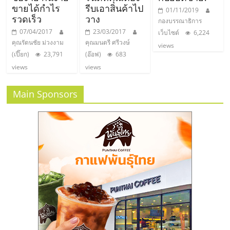
ขายได้กำไร
รีบเอาสินค้าไป
01/11/2019
รวดเร็ว
วาง
กองบรรณาธิการ
07/04/2017
23/03/2017
เว็บไซต์
6,224
คุณรัตนชัย ม่วงงาม
คุณมนตรี ศรีวงษ์
views
(เปี๊ยก)
23,791
(อ๊อฟ)
683
views
views
Main Sponsors