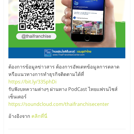
ต้องการข้อมูลข่าวสาร ต้องการอัพเดทข้อมูลการตลาด
หรือแนวทางการทำธุรกิจติดตามได้ที่
https://bit.ly/335phDi
รับฟังบทความต่างๆ ผ่านทาง PodCast ไทยแฟรนไชส์
เซ็นเตอร์
https://soundcloud.com/thaifranchisecenter
อ้างอิงจาก
คลิกที่นี่