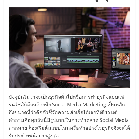
ไทย,
SMEs,
แฟ
รน
ไชส์,
ที่
ปรึกษา
แฟ
รน
ไชส์,
รวม
แฟ
รน
ปัจจุบันไม่ว่าจะเป็นธุรกิจทั่วไปหรือการทำธุรกิจแบบแฟ
ไชส์
รนไชส์ก็ล้วนต้องพึ่ง Social Media Marketing เป็นหลัก
ขาย
แฟ
ถึงขนาดที่ว่าคือตัวชี้วัดความสำเร็จได้เลยทีเดียว แต่
รน
คำถามคือทุกวันนี้มีรูปแบบในการทำตลาด Social Media
ไชส์
มากมาย ต้องเริ่มต้นแบบไหนหรือทำอย่างไรธุรกิจจึงจะได้
แฟ
รับประโยชน์อย่างสูงสุด