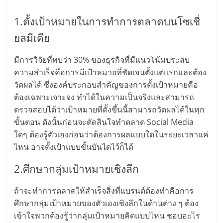
รน
ไชส์
1.ตั้งเป้าหมายในการทำการตลาดบนโซเชี่
ขาย
ยลมีเดีย
หน้า
บ้าน
มีการวิจัยที่พบว่า 30% ของธุรกิจที่มีแนวโน้มประสบ
ลงทุน
ความสำเร็จคือการมีเป้าหมายที่ชัดเจนตั้งแต่แรกและต้อง
น้อย
วัดผลได้ ซึ่งองค์ประกอบสำคัญของการตั้งเป้าหมายคือ
คืน
ต้องเฉพาะเจาะจง ทำได้ในความเป็นจริงและสามารถ
ทุน
ตรวจสอบได้ว่าเป้าหมายที่ตั้งขึ้นนี้สามารถวัดผลได้ในทุก
ไว,
ขั้นตอน ดังนั้นก่อนจะตัดสินใจทำตลาด Social Media
ที่
ใดๆ ต้องรู้ตัวเองก่อนว่าต้องการผลแบบใดในระยะเวลาแค่
ปรึกษา
ไหน อาจตั้งเป้าแบบขั้นบันไดไว้ก็ได้
การ
ลงทุน
2.ศึกษากลุ่มเป้าหมายเชิงลึก
และ
ขยาย
ถ้าจะทำการตลาดให้สำเร็จสิ่งที่แบรนด์ต้องทำคือการ
สา
ศึกษากลุ่มเป้าหมายของตัวเองเชิงลึกในด้านต่าง ๆ ต้อง
ขา
เข้าใจพวกต้องรู้ว่ากลุ่มเป้าหมายคิดแบบไหน ชอบอะไร
แฟ