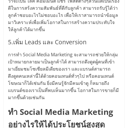
รน
ว่าจะเป็น ไลค์ คอมเมนต์ แชร์ โพสต์ต่างๆล้วนแต่เป็นเรื่อง
ดีในการสร้งความสัมพันธ์ที่ดีกับลูกค้า สามารถรับรู้ได้ว่า
ลูกค้าชอบอะไรไม่ชอบอะไร เพื่อให้เราสามารถนำข้อมูล
ไชส์"
มาวิเคราะห์เพื่อเพิ่มโอกาสในการสร้างความประทับใจ
ให้ลูกค้าได้มากขึ้น
"ศูนย์
รวม
5.เพิ่ม Leads และ Conversion
ข้อมูล
ธุรกิจ
การทำ Social Media Marketing จะสามารถช่วยให้กลุ่ม
SME
เป้าหมายกลายมาเป็นลูกค้าได้ สามารถดึงดูดผู้คนที่เข้า
แห่ง
มาเยี่ยมชมโซเชียลมีเดียของเรา และแบรนด์สามารถ
ประเทศไทย,
ดึงดูดคนเหล่านี้ได้ด้วยคอนเทนต์ทั่วๆไป หรือคอนเทนต์
ThaiSMEsCenter,
โฆษณาก็ได้เช่นกัน ยิ่งมีคนรู้จักมีคนเข้าดู ก็หมายถึง
รวม
แบรนด์ของเราเป็นที่พบเห็นมากขึ้น โอกาสในการขายก็มี
ธุรกิจ
มากขึ้นด้วยเช่นกัน
เอ
ส
ทำ Social Media Marketing
เอ็
มอี
อย่างไรให้ได้ประโยชน์สูงสุด